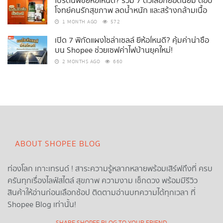
โปรตีนพืชยี่ห้อไหนดี? รวม 7 ตัวเลือกยอดนิยม ตอบ
โจทย์คนรักสุขภาพ ลดน้ำหนัก และสร้างกล้ามเนื้อ
1 MONTH AGO
572
เปิด 7 พิกัดแผงโซล่าเซลล์ ยี่ห้อไหนดี? คุ้มค่าน่าซื้อ
บน Shopee ช่วยเซฟค่าไฟบ้านยุคใหม่!
2 MONTHS AGO
660
ABOUT SHOPEE BLOG
ท่องโลก เกาะเทรนด์ ! สาระความรู้หลากหลายพร้อมเสิร์ฟถึงที่ ครบ
ครันทุกเรื่องไลฟ์สไตล์ สุขภาพ ความงาม เช็กดวง พร้อมมีรีวิว
สินค้าให้อ่านก่อนเลือกช้อป ติดตามอ่านบทความได้ทุกเวลา ที่
Shopee Blog เท่านั้น!