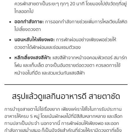
ควรพักสายตาเป็นระยะๆ ทุกๆ 20 นาที โดยมองไปยังวัตถุที่อยู่
ไกลออกไป
ออกกำลังกาย:
การออกกำลังกายช่วยเพิ่มการไหลเวียนโลหิต
ไปเลี้ยงดวงตา
นอนหลับให้เพียงพอ:
การพักผ่อนอย่างเพียงพอช่วยให้
ดวงตาได้พักผ่อนและซ่อมแซมตัวเอง
หลีกเลี่ยงแสงสีฟ้า:
แสงสีฟ้าจากหน้าจอคอมพิวเตอร์ สมาร์ท
โฟน และแท็บเล็ต อาจเป็นอันตรายต่อดวงตา ควรลดการใช้
หน้าจอในที่มืด และสวมแว่นกันแสงสีฟ้า
สรุปแล้วดูแลกินอาหารดี สายตาชัด
การบำรุงสายตาไม่ใช่เรื่องยาก เพียงแค่เราใส่ใจในการรับประทาน
อาหารให้ครบ 5 หมู่ โดยเน้นผักผลไม้ที่มีสีสันหลากหลาย และเลือก
ทานปลาเป็นประจำ นอกจากนี้ การพักผ่อนให้เพียงพอ และออก
กำลังกายสม่ำเสมอ ก็เป็นปัจจัยสำคัญที่ช่วยให้เรามีดวงตาที่แข็ง