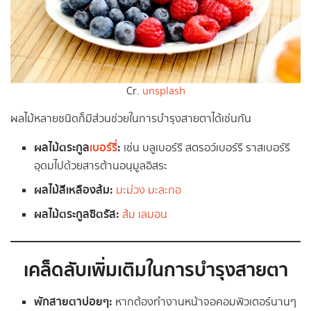
Cr.
unsplash
ผลไม้หลายชนิดก็มีส่วนช่วยในการบำรุงสายตาได้เช่นกัน
ผลไม้ตระกูล
เบอร์รี่
:
เช่น บลูเบอร์รี สตรอว์เบอร์รี ราสเบอร์รี
อุดมไปด้วยสารต้านอนุมูลอิสระ
ผลไม้สีเหลืองส้ม:
มะม่วง
มะละกอ
ผลไม้ตระกูลซิตรัส:
ส้ม
เลมอน
เคล็ดลับเพิ่มเติมในการบำรุงสายตา
พักสายตาบ่อยๆ:
หากต้องทำงานหน้าจอคอมพิวเตอร์นานๆ