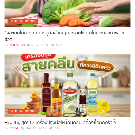
FOOD & DRINKS
14 ผักที่ไม่ควรกินดิบ: คู่มือสำคัญที่จะช่วยให้คุณไม่เสี่ยงสุขภาพและ
ชีวิต
NIN ST
BY
JULY 24, 2024
5.9K
FOOD & DRINKS
Healthy สุด! 12 เครื่องปรุงมือใหม่กินคลีน ที่ต้องซื้อติดครัวไว้
PEEM
BY
MAY 23, 2024
2.8K