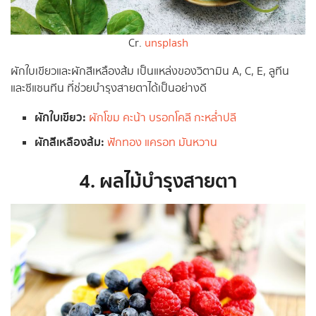
Cr.
unsplash
ผักใบเขียวและผักสีเหลืองส้ม เป็นแหล่งของวิตามิน A, C, E, ลูทีน
และซีแซนทีน ที่ช่วยบำรุงสายตาได้เป็นอย่างดี
ผักใบเขียว:
ผักโขม
คะน้า
บรอกโคลี
กะหล่ำปลี
ผักสีเหลืองส้ม:
ฟักทอง
แครอท
มันหวาน
4. ผลไม้บำรุงสายตา