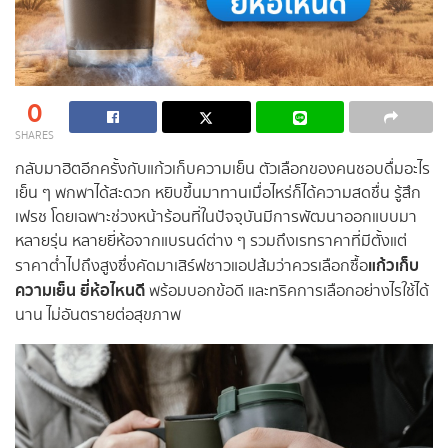
0
SHARES
กลับมาฮิตอีกครั้งกับแก้วเก็บความเย็น ตัวเลือกของคนชอบดื่มอะไร
เย็น ๆ พกพาได้สะดวก หยิบขึ้นมาทานเมื่อไหร่ก็ได้ความสดชื่น รู้สึก
เฟรช โดยเฉพาะช่วงหน้าร้อนที่ในปัจจุบันมีการพัฒนาออกแบบมา
หลายรุ่น หลายยี่ห้อจากแบรนด์ต่าง ๆ รวมถึงเรทราคาที่มีตั้งแต่
แก้วเก็บ
ราคาต่ำไปถึงสูงซึ่งคัดมาเสิร์ฟชาวแอปส้มว่าควรเลือกซื้อ
ความเย็น ยี่ห้อไหนดี
พร้อมบอกข้อดี และทริคการเลือกอย่างไรใช้ได้
นาน ไม่อันตรายต่อสุขภาพ