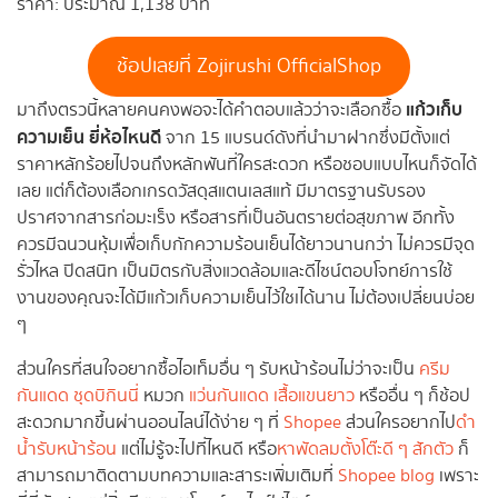
ราคา: ประมาณ 1,138 บาท
ช้อปเลยที่ Zojirushi OfficialShop
แก้วเก็บ
มาถึงตรวนี้หลายคนคงพอจะได้คำตอบแล้วว่าจะเลือกซื้อ
ความเย็น ยี่ห้อไหนดี
จาก 15 แบรนด์ดังที่นำมาฝากซึ่งมีตั้งแต่
ราคาหลักร้อยไปจนถึงหลักพันที่ใครสะดวก หรือชอบแบบไหนก็จัดได้
เลย แต่ก็ต้องเลือกเกรดวัสดุสแตนเลสแท้ มีมาตรฐานรับรอง
ปราศจากสารก่อมะเร็ง หรือสารที่เป็นอันตรายต่อสุขภาพ อีกทั้ง
ควรมีฉนวนหุ้มเพื่อเก็บกักความร้อนเย็นได้ยาวนานกว่า ไม่ควรมีจุด
รั่วไหล ปิดสนิท เป็นมิตรกับสิ่งแวดล้อมและดีไซน์ตอบโจทย์การใช้
งานของคุณจะได้มีแก้วเก็บความเย็นไว้ใชเได้นาน ไม่ต้องเปลี่ยนบ่อย
ๆ
ส่วนใครที่สนใจอยากซื้อไอเท็มอื่น ๆ รับหน้าร้อนไม่ว่าจะเป็น
ครีม
กันแดด
ชุดบิกินนี่
หมวก
แว่นกันแดด
เสื้อแขนยาว
หรืออื่น ๆ ก็ช้อป
สะดวกมากขึ้นผ่านออนไลน์ได้ง่าย ๆ ที่
Shopee
ส่วนใครอยากไป
ดำ
น้ำรับหน้าร้อน
แต่ไม่รู้จะไปที่ไหนดี หรือ
หาพัดลมตั้งโต๊ะดี ๆ สักตัว
ก็
สามารถมาติดตามบทความและสาระเพิ่มเติมที่
Shopee blog
เพราะ