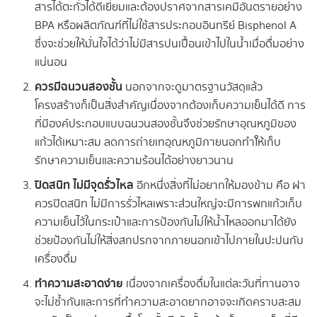
สารได้ตะกั่วได้ดีเยี่ยมและต้องปราศจากสารเคมีอันตรายอย่าง
BPA หรือผลิตภัณฑ์ที่ไม่ใช้สารประกอบอินทรีย์ Bisphenol A
ซึ่งจะช่วยให้มั่นใจได้ว่าไม่มีสารปนเปื้อนเข้าไปในน้ำเมื่อดื่มอย่าง
แน่นอน
ควรมีฉนวนสองชั้น
นอกจากจะดูมาตรฐานวัสดุแล้ว
โครงสร้างก็เป็นสิ่งสำคัญเนื่องจากต้องเก็บความเย็นได้ดี การ
ที่มีองค์ประกอบแบบฉนวนสองชั้นจึงช่วยรักษาอุณหภูมิของ
แก้วได้เหมาะสม ลดการถ่ายเทอุณหภูมิภายนอกทำใ้ห้เก็บ
รักษาความเย็นและความร้อนได้อย่างยาวนาน
ปิดสนิท ไม่มีจุดรั่วไหล
อีกหนึ่งสิ่งที่ไม่อยากให้มองข้าม คือ ฝา
ควรปิดสนิท ไม่มีการรั่วไหลเพราะส่วนใหญ่จะมีการพกแก้วเก็บ
ความเย็นไว้ในกระเป๋าและการป้องกันไม่ให้น้ำไหลออกมาได้ยัง
ช่วยป้องกันไม่ให้สิ่งสกปรกจากภายนอกเข้าไปภายในปะปนกับ
เครื่องดื่ม
ทำความสะอาดง่าย
เนื่องจากเครื่องดื่มในแต่ละวันที่ทานอาจ
จะไม่ซ้ำกันและการที่ทำความสะอาดยากอาจจะเกิดคราบสะสม