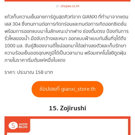
cr.
shopee.co.th
แก้วเก็บความเย็นลายการ์ตูนสุดคิวท์จาก GIANXI ที่ทำมาจากแตน
เลส 304 ซึ่งทนทานต่อการกัดกร่อนและทนต่อการเกิดออกซิเดชั่น
พร้อมการออกแบบมาในลักษณะปากฟาง ช่องดื่มตรง ป้องกันการ
รั่วไหลของน้ำ มือจับกว้างและหนา ออกแบบฝ้าแบบกันลื่นที่จุได้ถึง
1000 มล. จับคู่สีของงานดีไซน์ออกมาได้อย่างลงตัวและเก็บรักษา
ความร้อนเย็นของอุณหภูมิได้เป็นเวลานาน พร้อมเทคโนโลยีดูดฝุ่น
ภายในราคาเริ่มต้นแค่หนึ่งใบแดง
ราคา: ประมาณ 158 บาท
ช้อปเลยที่ gianxi_store.th
15. Zojirushi