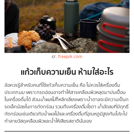
cr.
freepik.com
แก้วเก็บความเย็น ห้ามใส่อะไร
ข้อควรรู้สำหรับคนที่ใช้แก้วเก็บความเย็น คือ ไม่ควรใส่เครื่องดื่ม
ประเภท
นม
เพราะกรดอ่อนอาจทำให้สารเคลือบผิวหลุดมาปนเปื้อน
ในเครื่องดื่มได้ ส่วน
น้ำผลไม้
ก็หลีกเลี่ยงเพราะน้ำตาลจะมีความเป็นก
รดเล็กน้อยในการกัดกร่อน รวมถึง
เครื่องดื่มโซดา น้ำอัดลม
ที่มีฤทธิ์
กัดกร่อนเช่นเดียวกับน้ำผลไม้และ
เครื่องดื่มที่อุณหภูมิสูงเกินไป
จะไป
ทำลายวัสดุเคลือบผิวและน้ำให้เสียรสชาตินั่นเอง