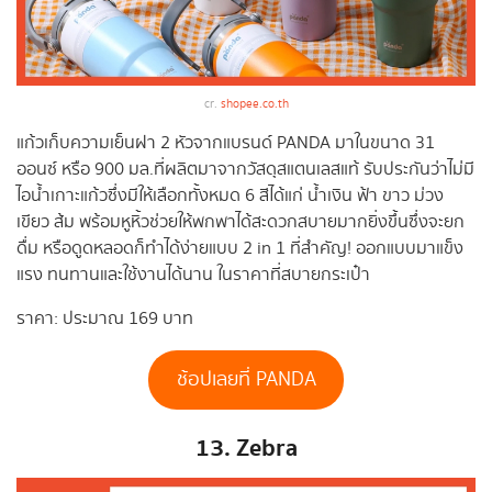
cr.
shopee.co.th
แก้วเก็บความเย็นฝา 2 หัวจากแบรนด์ PANDA มาในขนาด 31
ออนซ์ หรือ 900 มล.ที่ผลิตมาจากวัสดุสแตนเลสแท้ รับประกันว่าไม่มี
ไอน้ำเกาะแก้วซึ่งมีให้เลือกทั้งหมด 6 สีได้แก่ น้ำเงิน ฟ้า ขาว ม่วง
เขียว ส้ม พร้อมหูหิ้วช่วยให้พกพาได้สะดวกสบายมากยิ่งขึ้นซึ่งจะยก
ดื่ม หรือดูดหลอดก็ทำได้ง่ายแบบ 2 in 1 ที่สำคัญ! ออกแบบมาแข็ง
แรง ทนทานและใช้งานได้นาน ในราคาที่สบายกระเป๋า
ราคา: ประมาณ 169 บาท
ช้อปเลยที่ PANDA
13. Zebra