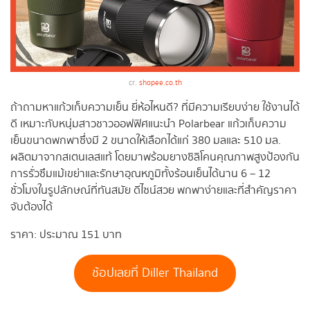
cr.
shopee.co.th
ถ้าถามหาแก้วเก็บความเย็น ยี่ห้อไหนดี? ที่มีความเรียบง่าย ใช้งานได้
ดี เหมาะกับหนุ่มสาวชาวออฟฟิศแนะนำ Polarbear แก้วเก็บความ
เย็นขนาดพกพาซึ่งมี 2 ขนาดให้เลือกได้แก่ 380 มลและ 510 มล.
ผลิตมาจากสเตนเลสแท้ โดยมาพร้อมยางซิลิโคนคุณภาพสูงป้องกัน
การรั่วซึมแม้เขย่าและรักษาอุณหภูมิทั้งร้อนเย็นได้นาน 6 – 12
ชั่วโมงในรูปลักษณ์ที่ทันสมัย ดีไซน์สวย พกพาง่ายและที่สำคัญราคา
จับต้องได้
ราคา: ประมาณ 151 บาท
ช้อปเลยที่ Diller Thailand