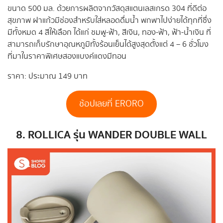
ขนาด 500 มล. ด้วยการผลิตจากวัสดุสแตนเลสเกรด 304 ที่ดีต่อ
สุขภาพ ฝาแก้วมีช่องสำหรับใส่หลอดดื่มน้ำ พกพาไปง่ายได้ทุกที่ซึ่ง
มีทั้งหมด 4 สีให้เลือก ได้แก่ ชมพู-ฟ้า, สีเงิน, ทอง-ฟ้า, ฟ้า-น้ำเงิน ที่
สามารถเก็บรักษาอุณหภูมิทั้งร้อนเย็นได้สูงสุดตั้งแต่ 4 – 6 ชั่วโมง
ที่มาในราคาพิเศษสองแบงค์แดงมีทอน
ราคา: ประมาณ 149 บาท
ช้อปเลยที่ ERORO
8. ROLLICA รุ่น WANDER DOUBLE WALL