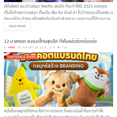
นี่คือลิสต์ แนะนำอนิเมะ Netflix สุดปัง ที่จะทำให้ปี 2025 ของคุณ
เต็มไปด้วยความสนุก ตื่นเต้น ฟิน อิน มันส์ ฮา ไม่ว่าคุณจะเป็นแฟน อ
นิเมะญี่ปุ่น ตัวยง หรือเพิ่งเริ่มต้นเข้าสู่วงการ บทความนี้ได้รวบรวม
อนิเมะน่าดู 2025 มาให้คุณแบบจุใจถึง...
DETAILS
READ MORE
12 มาสคอต แบรนด์ไทยสุดปัง! ที่เห็นแล้วต้องร้องอ๋อ
PANG
0
BY
JANUARY 19, 2025
3.4K
CARTOON & ANIME
หนึ่งในกลยุทธ์ที่มักจะใช้ทำการตลาด โดยจะเน้นย้ำในการทำให้