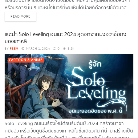
แบรนด์นั้นกลายเป็นที่จดจำซึ่งต้องอาศัยความคุ้นเคยกับชื่อสินค้า
หรือบริการนั้น ๆ และหนึ่งในวิธีที่พบเห็นได้บ่อยก็คือการใช้ตัวมาส
คอตเป็นสัญลักษณ์ตัวแทนของแบรนด์ในการสื่อสารกับลูกค้าอย่าง
DETAILS
READ MORE
เช่น KFC กับรูปผู้พันแซนเดอร์ที่เมื่อเห็นก็ทำให้คิดถึง KFC และในไทย
เองก็มีหลายแบรนด์ได้นำมามาสคอตมาใช้สื่อสารซึ่งจะมีมาสคอต
แนะนำ Solo Leveling อนิเมะ 2024 สุดฮิตจากมังฮวาชื่อดัง
แบรนด์ไหนบ้างที่น่าสนใจ ไปดูกันเลย cr. freepik.com รู้จักมาสคอต
ของเกาหลี
แบรนด์ไทย ตัวละคร หรือสัญลักษณ์ที่ช่วยสร้างความโดดเด่นให้
PEEM
0
BY
MARCH 1, 2024
3.2K
แบรนด์ มาสคอต (Mascot) ตัวละคร...
CARTOON & ANIME
Solo Leveling อนิเมะเรื่องใหม่ต้อนรับต้นปี 2024 ที่สร้างมาจา
กมังฮวาหรือเว็บตูนชื่อดังของเกาหลีในชื่อเดียวกัน ที่นำมาสร้างเป็น