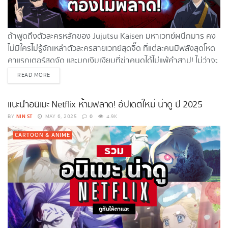
ถ้าพูดถึงตัวละครหลักของ Jujutsu Kaisen มหาเวทย์ผนึกมาร คง
ไม่มีใครไม่รู้จักเหล่าตัวละครสายเวทย์สุดจี๊ด ที่แต่ละคนมีพลังสุดโหด
คาแรกเตอร์สุดจัด และมุกเงิบเงียบที่ฆ่าคนดูได้ไม่แพ้คำสาป! ไม่ว่าจะ
เป็น ยูจิ อิตาโดริ เด็กหนุ่มพลังเกินร้อยที่กินนิ้วสุคุนะเข้าไป, โกโจ ซา
DETAILS
READ MORE
โตรุ ประวัติเป็นถึงอาจารย์หล่อขั้นสุดพลังเทพ, ยูตะ อคคทสึ Jujutsu
Kaisen คือใคร...
แนะนำอนิเมะ Netflix ห้ามพลาด! อัปเดตใหม่ น่าดู ปี 2025
NIN ST
0
BY
MAY 6, 2025
4.9K
CARTOON & ANIME