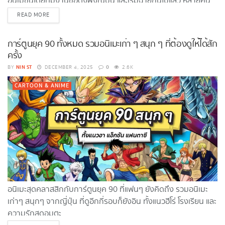
อนิเมชั่นโดยทีมงานชื่อดังฝั่งญี่ปุ่น และเริ่มฉายกันไปแล้ว หลายคน
ชื่นชอบเรื่องนี้กันมากๆ แต่ว่าบางคนก็อาจจะยังไม่รู้จักเรื่องนี้มาก
DETAILS
READ MORE
เท่าไหร่นัก แต่เห็นผ่านๆ ทั้งในโซเชียลมีเดียต่างๆ หรือเห็นโฆษณา
ผ่านตาแล้วสนใจอยากรู้เกี่ยวกับเรื่องนี้มากขึ้น มาทางนี้เลย
การ์ตูนยุค 90 ทั้งหมด รวมอนิเมะเก่า ๆ สนุก ๆ ที่ต้องดูให้ได้สัก
Shopee Blog จะมาแนะนำข้อมูลเบื้องต้นของ Solo Leveling กัน
ครั้ง
แบบจัดเต็มในบทความนี้ Solo...
NIN ST
0
BY
DECEMBER 4, 2025
2.6K
CARTOON & ANIME
อนิเมะสุดคลาสสิกกับการ์ตูนยุค 90 ที่แฟนๆ ยังคิดถึง รวมอนิเมะ
เก่าๆ สนุกๆ จากญี่ปุ่น ที่ดูอีกกี่รอบก็ยังอิน ทั้งแนวฮีโร่ โรงเรียน และ
ความรักสุดอมตะ