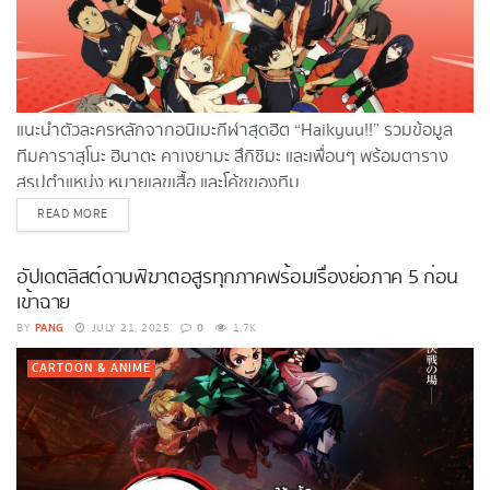
แนะนำตัวละครหลักจากอนิเมะกีฬาสุดฮิต “Haikyuu!!” รวมข้อมูล
ทีมคาราสุโนะ ฮินาตะ คาเงยามะ สึกิชิมะ และเพื่อนๆ พร้อมตาราง
สรุปตำแหน่ง หมายเลขเสื้อ และโค้ชของทีม
DETAILS
READ MORE
อัปเดตลิสต์ดาบพิฆาตอสูรทุกภาคพร้อมเรื่องย่อภาค 5 ก่อน
เข้าฉาย
PANG
0
BY
JULY 21, 2025
1.7K
CARTOON & ANIME