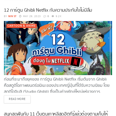
การ์ตูนญี่ปุ่น ต่อสู้ที่ดีที่สุดคือเรื่องราวที่ทำให้เรารู้สึกเหมือนเราคือ
ฮีโร่เหล่านี้ ! นอกจากนี้แล้วการที่อนิเมะมีพระเอกที่เก่งมาก ๆ เก่ง
12 การ์ตูน Ghibli Netflix กับความประทับใจไม่มีลืม
แบบเทพ ยิ่งกระตุ้นความน่าสนใจและความรู้สึกของคนดูมากยิ่งขึ้น
NIN ST
0
BY
MAY 29, 2023
9.2K
และเพื่อเอาใจคอการ์ตูนอนิเมะ Shopee มี 10 อนิเมะต่อสู้ พระเอก
เทพ ที่เป็นอนิเมะต่อสู้...
CARTOON & ANIME
ก่อนที่จะมาถึงยุคของ การ์ตูน Ghibli Netflix เริ่มต้นจาก Ghibli
คือสตูดิโอภาพยนตร์อนิเมะของประเทศญี่ปุ่นที่ได้รับความนิยม โดย
สตูดิโอจิบลิ (Studio Ghibli) ซึ่งเป็นค่ายยักษ์ใหญ่แห่งวงการ
แอนิเมชันญี่ปุ่น ที่อำนวยการสร้างโดยฮายาโอะ มิยาซากิ และได้รับ
DETAILS
READ MORE
ความนิยมในบ้านเราตั้งแต่ยุค 90s เป็นต้นมา ซึ่งช่วงนั้นเป็นยุคทอง
ของกระแสวัฒนธรรมญี่ปุ่นแต่การที่จะได้ดูหนังการ์ตูนญี่ปุ่น จิบลิ
สนุกสุดฟินกับ 11 เว็บตูนเกาหลีสุดฮิตที่รู้แล้วต้องตามเก็บให้