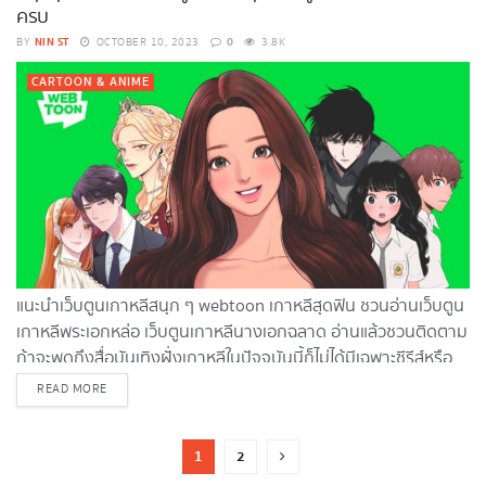
ยากมาก ครั้งของคนไทยที่ได้ดูจิบลิการ์ตูนอนิเมะญี่ปุ่น...
ครบ
NIN ST
0
BY
OCTOBER 10, 2023
3.8K
CARTOON & ANIME
แนะนำเว็บตูนเกาหลีสนุก ๆ webtoon เกาหลีสุดฟิน ชวนอ่านเว็บตูน
เกาหลีพระเอกหล่อ เว็บตูนเกาหลีนางเอกฉลาด อ่านแล้วชวนติดตาม
ถ้าจะพูดถึงสื่อบันเทิงฝั่งเกาหลีในปัจจุบันนี้ก็ไม่ได้มีเฉพาะซีรีส์หรือ
วงการ K-Pop ให้เพื่อน ๆ ติดตามแต่อย่างเดียว เพราะที่มาแรงและ
DETAILS
READ MORE
แซงมาแล้วทุกโค้งก็คงหนีไม่พ้นเว็บตูนเกาหลีที่หลายเรื่องถูกซื้อ
ลิขสิทธิ์มาแปลเป็นภาษาไทยให้เรา ๆ ได้ฟินกันตัวแตกมาแล้วหลาย
1
2
ต่อหลายเรื่อง และความสนุกสุดฟินเหล่านี้ก็ไม่ได้จำกัดอยู่แค่การอ่าน