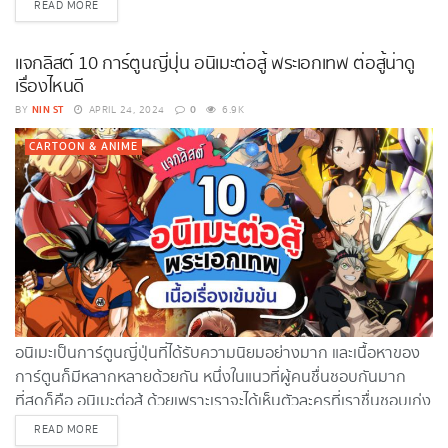
DETAILS
READ MORE
แจกลิสต์ 10 การ์ตูนญี่ปุ่น อนิเมะต่อสู้ พระเอกเทพ ต่อสู้น่าดู
เรื่องไหนดี
NIN ST
0
BY
APRIL 24, 2024
6.9K
CARTOON & ANIME
อนิเมะเป็นการ์ตูนญี่ปุ่นที่ได้รับความนิยมอย่างมาก และเนื้อหาของ
การ์ตูนก็มีหลากหลายด้วยกัน หนึ่งในแนวที่ผู้คนชื่นชอบกันมาก
ที่สุดก็คือ อนิเมะต่อสู้ ด้วยเพราะเราจะได้เห็นตัวละครที่เราชื่นชอบเก่ง
แบบเหนือชั้น และเต็มไปด้วยฉากแอคชั่นและการต่อสู่ที่สนุก และ
DETAILS
READ MORE