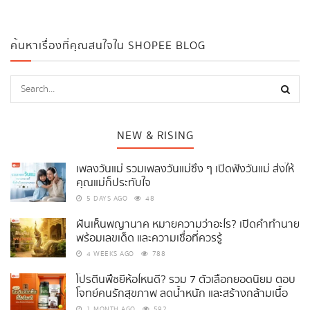
เว็บตูนเกาหลีเท่านั้น เพราะ webtoon เกาหลีหลาย ๆ...
ค้นหาเรื่องที่คุณสนใจใน SHOPEE BLOG
NEW & RISING
เพลงวันแม่ รวมเพลงวันแม่ซึ้ง ๆ เปิดฟังวันแม่ ส่งให้
คุณแม่ก็ประทับใจ
5 DAYS AGO
48
ฝันเห็นพญานาค หมายความว่าอะไร? เปิดคำทำนาย
พร้อมเลขเด็ด และความเชื่อที่ควรรู้
4 WEEKS AGO
788
โปรตีนพืชยี่ห้อไหนดี? รวม 7 ตัวเลือกยอดนิยม ตอบ
โจทย์คนรักสุขภาพ ลดน้ำหนัก และสร้างกล้ามเนื้อ
1 MONTH AGO
592