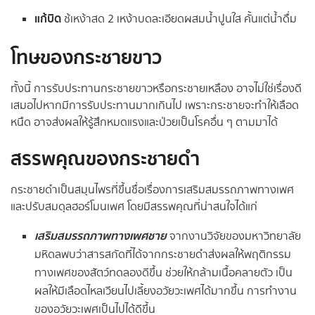
แก้บิด
ช้เหง้าสด 2 เหง้าบดละเอียดผสมน้ำปูนใส คั้นแต่น้ำดื่ม
โทษของกระชายขาว
ทั้งนี้ การรับประทานกระชายขาวหรือกระชายเหลือง อาจไม่ใช่เรื่องดี
เสมอไปหากมีการรับประทานมากเกินไป เพราะกระชายจะทำให้เลือด
หนืด อาจส่งผลให้รู้สึกหมดแรงและป่วยเป็นโรคอื่น ๆ ตามมาได้
สรรพคุณของกระชายดำ
กระชายดำเป็นสมุนไพรที่ขึ้นชื่อเรื่องการเสริมสมรรถภาพทางเพศ
และปรับสมดุลฮอร์โมนเพศ โดยมีสรรพคุณที่น่าสนใจได้แก่
เสริมสมรรถภาพทางเพศชาย
จากงานวิจัยของมหาวิทยาลัย
มหิดลพบว่าสารสกัดที่ได้จากกระชายดำส่งผลให้พฤติกรรม
ทางเพศของสัตว์ทดลองดีขึ้น ช่วยให้กล้ามเนื้อคลายตัว เป็น
ผลให้มีเลือดไหลเวียนไปเลี้ยงอวัยวะเพศได้มากขึ้น การทำงาน
ของอวัยวะเพศเป็นไปได้ดีขึ้น