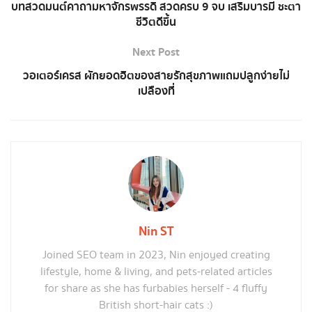
บทสวดมนต์คาถามหาจักรพรรดิ สวดครบ 9 จบ เสริมบารมี ชะตา
ชีวิตดีขึ้น
Next Post
วอเตอร์เครส ผักยอดฮิตของสายรักสุขภาพแถมปลูกง่ายไม่
เปลืองที่
Nin ST
Joined SEO team in 2023, Nin enjoyed creating
lifestyle, home & living, and pets-related articles
for share as she has furbabies herself - 4 fluffy
British short-hair cats :)