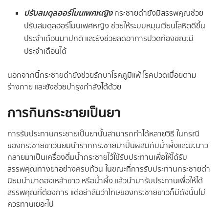
ปรับสมดุลฮอร์โมนเพศหญิง
กระชายดำยังมีสรรพคุณช่วย
ปรับสมดุลฮอร์โมนเพศหญิง ช่วยให้ระบบหมุนเวียนโลหิตดีขึ้น
ประจำเดือนมาปกติ และยังช่วยลดอาการปวดท้องขณะมี
ประจำเดือนได้
นอกจากนี้กระชายดำยังช่วยรักษาโรคภูมิแพ้ โรคปวดเมื่อยตาม
ร่างกาย และยังช่วยบำรุงกำลังได้ด้วย
การกินกระชายเป็นยา
การรับประทานกระชายเป็นยานั้นสามารถทำได้หลายวิธี ในกรณี
ของกระชายขาวนิยมนำรากกระชายมาปั่นผสมกับน้ำผึ้งและมะนาว
กลายมาเป็นเครื่องดื่มน้ำกระชายไว้ใช้รับประทานเพื่อให้ได้รับ
สรรพคุณทางยาอย่างครบถ้วน ในขณะที่การรับประทานกระชายดำ
นิยมนำมาดองเหล้าขาว หรือน้ำผึ้ง แล้วนำมารับประทานเพื่อให้ได้
สรรพคุณที่ต้องการ แต่อย่าลืมว่าโทษของกระชายขาวก็มีดังนั้นไม่
ควรทานเยอะไป