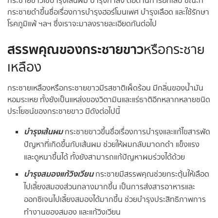
กระชายขาวใช้บำรุงเส้นผม บำรุงกำลัง ต่อต้านการอักเสบ ขณะที่
กระชายดำขึ้นชื่อเรื่องการบำรุงฮอร์โมนเพศ บำรุงเลือด และใช้รักษา
โรคภูมิแพ้ ฯลฯ ซึ่งเราจะมาลงรายละเอียดกันต่อไป
สรรพคุณของกระชายขาว
หรือกระชาย
เหลือง
กระชายเหลืองหรือกระชายขาวมีรสชาติเผ็ดร้อน มีกลิ่นของน้ำมัน
หอมระเหย ทั้งยังเป็นแหล่งของวิตามินและแร่ธาติอีกหลากหลายชนิด
ประโยชน์ของกระชายขาว มีดังต่อไปนี้
บำรุงเส้นผม
กระชายขาวขึ้นชื่อเรื่องการบำรุงและแก้ไขสารพัด
ปัญหาที่เกิดขึ้นกับเส้นผม ช่วยให้ผมกลับมาดกดำ แข็งแรง
และดูหนาขึ้นได้ ทั้งยังสามารถแก้ปัญหาผมร่วงได้ด้วย
บำรุงสมองแก้วิงเวียน
กระชายมีสรรพคุณช่วยกระตุ้นให้เลือด
ไปเลี้ยงสมองส่วนกลางมากขึ้น เป็นการส่งสารอาหารและ
ออกซิเจนไปเลี้ยงสมองได้มากขึ้น ช่วยบำรุงประสิทธิภาพการ
ทำงานของสมอง และแก้วิงเวียน