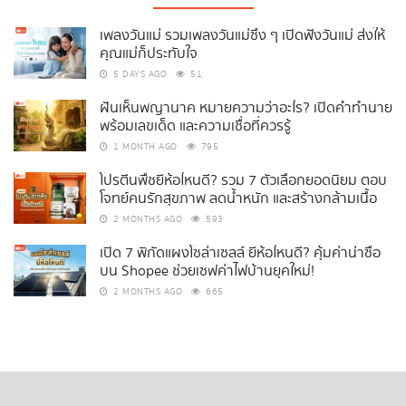
เพลงวันแม่ รวมเพลงวันแม่ซึ้ง ๆ เปิดฟังวันแม่ ส่งให้
คุณแม่ก็ประทับใจ
5 DAYS AGO
51
ฝันเห็นพญานาค หมายความว่าอะไร? เปิดคำทำนาย
พร้อมเลขเด็ด และความเชื่อที่ควรรู้
1 MONTH AGO
795
โปรตีนพืชยี่ห้อไหนดี? รวม 7 ตัวเลือกยอดนิยม ตอบ
โจทย์คนรักสุขภาพ ลดน้ำหนัก และสร้างกล้ามเนื้อ
2 MONTHS AGO
593
เปิด 7 พิกัดแผงโซล่าเซลล์ ยี่ห้อไหนดี? คุ้มค่าน่าซื้อ
บน Shopee ช่วยเซฟค่าไฟบ้านยุคใหม่!
2 MONTHS AGO
665