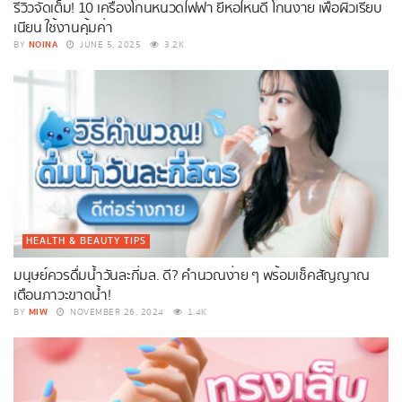
รีวิวจัดเต็ม! 10 เครื่องโกนหนวดไฟฟ้า ยี่ห้อไหนดี โกนง่าย เพื่อผิวเรียบ
เนียน ใช้งานคุ้มค่า
NOINA
BY
JUNE 5, 2025
3.2K
HEALTH & BEAUTY TIPS
มนุษย์ควรดื่มน้ำวันละกี่มล. ดี? คำนวณง่าย ๆ พร้อมเช็คสัญญาณ
เตือนภาวะขาดน้ำ!
MIW
BY
NOVEMBER 26, 2024
1.4K