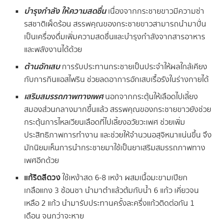
บำรุงกำลัง ให้ความสดชื่น
เนื่องจากกระชายขาวมีความซ่า
รสชาติเผ็ดร้อน สรรพคุณของกระชายขาวสามารถนำมาปั่น
เป็นเครื่องดื่มเพิ่มความสดชื่นและบำรุงกำลังจากสารอาหาร
และพลังงานได้ด้วย
ต้านอักเสบ
การรับประทานกระชายเป็นประจำให้ผลใกล้เคียง
กับการกินแอสไพริน ช่วยลดอาการอักเสบเรื้อรังในร่างกายได้
เสริมสมรรถภาพทางเพศ
นอกจากกระตุ้นให้เลือดไปเลี้ยง
สมองส่วนกลางมากขึ้นแล้ว สรรพคุณของกระชายขาวยังช่วย
กระตุ้นการไหลเวียนเลือดที่ไปเลี้ยงอวัยวะเพศ ช่วยเพิ่ม
ประสิทธิภาพการทำงาน และช่วยให้จำนวนอสุจิหนาแน่นขึ้น จึง
มักนิยมเห็นการนำกระชายมาใช้เป็นยาเสริมสมรรถภาพทาง
เพศอีกด้วย
แก้ริดสีดวง
ใช้เหง้าสด 6-8 เหง้า ผสมเนื้อมะขามเปียก
เกลือแกง 3 ช้อนชา นำมาตำแล้วต้มกับน้ำ 6 แก้ว เคี่ยวจน
เหลือ 2 แก้ว นำมารับประทานครั้งละครึ่งแก้วติดต่อกัน 1
เดือน จนกว่าจะหาย