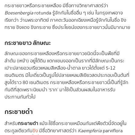
กระชายขาวหรือกระชายเหลือง มีชื่อทางวิทยาศาสตร์ว่า
Boesenbergia
rotunda รู้จักกันในชื่ออื่น ๆ เช่น ในกรุงเทพอาจ
เรียกว่า ว่านพระอาทิตย์ ภาคตะวันออกเฉียงเหนือรู้จักกันในชื่อ ขิง
ทราย ขิงแดง ขิงกระชาย ซึ่งประโยชน์ของกระชายขาวนั้นมีมากมาย
กระชายขาว ลักษณะ
ลักษณะของกระชายเหลืองหรือกระชายขาวชนิดนี้จะเป็นพืชที่มี
ลำต้น (เหง้า) อยู่ใต้ดิน แตกแขนงออกเป็นรากที่มีลักษณะเป็นกระ
เปาะปลายอวบเรียวแหลมสีเหลือง-น้ำตาล ยาวได้ตั้งแต่ 5-12
เซนติเมตร มีใบเดี่ยวเป็นรูปไข่ปลายแหลมสีเขียวสดประกอบเป็นต้นที่
สูงได้ราว 80 เซนติเมตร กระชายเหลืองหรือกระชายขาวนี้เป็นที่รู้จัก
กันดีที่สุดเพราะนิยมนำ ‘ราก’ มาใช้เป็นส่วนผสมในอาหารรับ
ประทานกันทั่วไป
กระชายดำ
กระชายดำ
สำหรับ
แม้จะใช้ชื่อกระชายเหมือนกันแต่พืชตัวนี้จัดอยู่ใน
ตระกูลเดียวกับ
ขิง
มีชื่อวิทยาศาสตร์ว่า
Kaempferia
parviflora