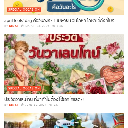
SPECIAL OCCASION
april fools’ day คือวันอะไร? 1 เมษายน วันโกหก โกหกได้ถึงกี่โมง
NIN ST
BY
MARCH 23, 2026
1.8K
SPECIAL OCCASION
ประวัติวาเลนไทน์ ที่มาทำไมต้องให้ช็อกโกแลต?!
NIN ST
BY
JUNE 12, 2024
1K