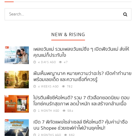
NEW & RISING
เพลงวันแม่ รวมเพลงวันแม่ซึ้ง ๆ เปิดฟังวันแม่ ส่งให้
คุณแม่ก็ประทับใจ
4 DAYS AGO
47
ฝันเห็นพญานาค หมายความว่าอะไร? เปิดคำทำนาย
พร้อมเลขเด็ด และความเชื่อที่ควรรู้
4 WEEKS AGO
782
โปรตีนพืชยี่ห้อไหนดี? รวม 7 ตัวเลือกยอดนิยม ตอบ
โจทย์คนรักสุขภาพ ลดน้ำหนัก และสร้างกล้ามเนื้อ
1 MONTH AGO
584
เปิด 7 พิกัดแผงโซล่าเซลล์ ยี่ห้อไหนดี? คุ้มค่าน่าซื้อ
บน Shopee ช่วยเซฟค่าไฟบ้านยุคใหม่!
2 MONTHS AGO
662