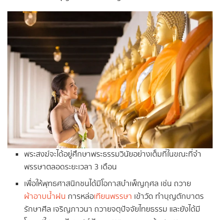
พระสงฆ์จะได้อยู่ศึกษาพระธรรมวินัยอย่างเต็มที่ในขณะที่จำ
พรรษาตลอดระยะเวลา 3 เดือน
เพื่อให้พุทธศาสนิกชนได้มีโอกาสบำเพ็ญกุศล เช่น ถวาย
ผ้าอาบน้ำฝน
การหล่อ
เทียนพรรษา
เข้าวัด ทำบุญตักบาตร
รักษาศีล เจริญภาวนา ถวายจตุปัจจัยไทยธรรม และยังได้มี