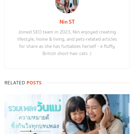
Nin ST
Joined SEO team in 2023, Nin enjoyed creating
lifestyle, home & living, and pets-related articles
for share as she has furbabies herself - 4 fluffy
British short-hair cats :)
POSTS
RELATED