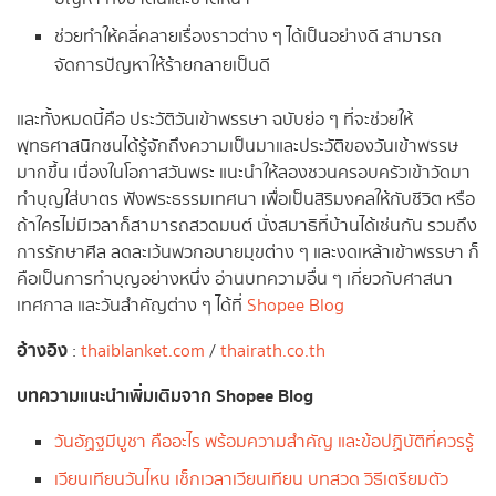
ช่วยทำให้คลี่คลายเรื่องราวต่าง ๆ ได้เป็นอย่างดี สามารถ
จัดการปัญหาให้ร้ายกลายเป็นดี
และทั้งหมดนี้คือ ประวัติวันเข้าพรรษา ฉบับย่อ ๆ ที่จะช่วยให้
พุทธศาสนิกชนได้รู้จักถึงความเป็นมาและประวัติของวันเข้าพรรษ
มากขึ้น เนื่องในโอกาสวันพระ แนะนำให้ลองชวนครอบครัวเข้าวัดมา
ทำบุญใส่บาตร ฟังพระธรรมเทศนา เพื่อเป็นสิริมงคลให้กับชีวิต หรือ
ถ้าใครไม่มีเวลาก็สามารถสวดมนต์ นั่งสมาธิที่บ้านได้เช่นกัน รวมถึง
การรักษาศีล ลดละเว้นพวกอบายมุขต่าง ๆ และงดเหล้าเข้าพรรษา ก็
คือเป็นการทำบุญอย่างหนึ่ง อ่านบทความอื่น ๆ เกี่ยวกับศาสนา
เทศกาล และวันสำคัญต่าง ๆ ได้ที่
Shopee Blog
อ้างอิง
:
thaiblanket.com
/
thairath.co.th
บทความแนะนำเพิ่มเติมจาก Shopee Blog
วันอัฏฐมีบูชา คืออะไร พร้อมความสำคัญ และข้อปฏิบัติที่ควรรู้
เวียนเทียนวันไหน เช็กเวลาเวียนเทียน บทสวด วิธีเตรียมตัว