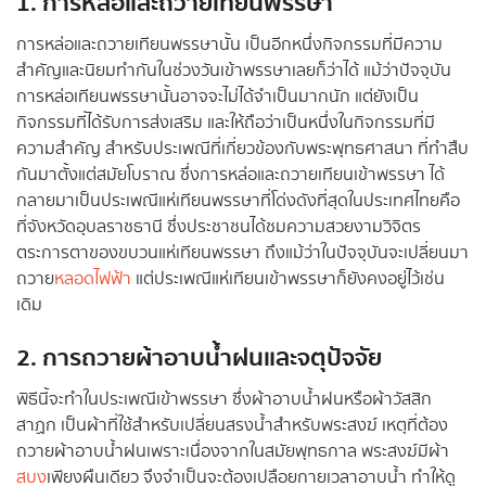
1. การหล่อและถวายเทียนพรรษา
การหล่อและถวายเทียนพรรษานั้น เป็นอีกหนึ่งกิจกรรมที่มีความ
สำคัญและนิยมทำกันในช่วงวันเข้าพรรษาเลยก็ว่าได้ แม้ว่าปัจจุบัน
การหล่อเทียนพรรษานั้นอาจจะไม่ได้จำเป็นมากนัก แต่ยังเป็น
กิจกรรมที่ได้รับการส่งเสริม และให้ถือว่าเป็นหนึ่งในกิจกรรมที่มี
ความสำคัญ สำหรับประเพณีที่เกี่ยวข้องกับพระพุทธศาสนา ที่ทำสืบ
กันมาตั้งแต่สมัยโบราณ ซึ่งการหล่อและถวายเทียนเข้าพรรษา ได้
กลายมาเป็นประเพณีแห่เทียนพรรษาที่โด่งดังที่สุดในประเทศไทยคือ
ที่จังหวัดอุบลราชธานี ซึ่งประชาชนได้ชมความสวยงามวิจิตร
ตระการตาของขบวนแห่เทียนพรรษา ถึงแม้ว่าในปัจจุบันจะเปลี่ยนมา
ถวาย
หลอดไฟฟ้า
แต่ประเพณีแห่เทียนเข้าพรรษาก็ยังคงอยู่ไว้เช่น
เดิม
2. การถวายผ้าอาบน้ำฝนและจตุปัจจัย
พิธีนี้จะทำในประเพณีเข้าพรรษา ซึ่งผ้าอาบน้ำฝนหรือผ้าวัสสิก
สาฏก เป็นผ้าที่ใช้สำหรับเปลี่ยนสรงน้ำสำหรับพระสงฆ์ เหตุที่ต้อง
ถวายผ้าอาบน้ำฝนเพราะเนื่องจากในสมัยพุทธกาล พระสงฆ์มีผ้า
สบง
เพียงผืนเดียว จึงจำเป็นจะต้องเปลือยกายเวลาอาบน้ำ ทำให้ดู