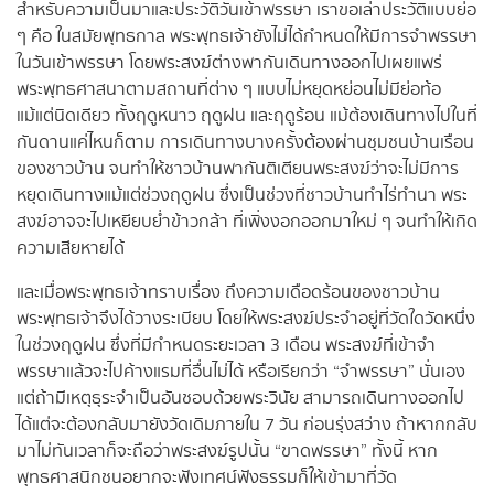
สำหรับความเป็นมาและประวัติวันเข้าพรรษา เราขอเล่าประวัติแบบย่อ
ๆ คือ ในสมัยพุทธกาล พระพุทธเจ้ายังไม่ได้กำหนดให้มีการจำพรรษา
ในวันเข้าพรรษา โดยพระสงฆ์ต่างพากันเดินทางออกไปเผยแพร่
พระพุทธศาสนาตามสถานที่ต่าง ๆ แบบไม่หยุดหย่อนไม่มีย่อท้อ
แม้แต่นิดเดียว ทั้งฤดูหนาว ฤดูฝน และฤดูร้อน แม้ต้องเดินทางไปในที่
กันดานแค่ไหนก็ตาม การเดินทางบางครั้งต้องผ่านชุมชนบ้านเรือน
ของชาวบ้าน จนทำให้ชาวบ้านพากันติเตียนพระสงฆ์ว่าจะไม่มีการ
หยุดเดินทางแม้แต่ช่วงฤดูฝน ซึ่งเป็นช่วงที่ชาวบ้านทำไร่ทำนา พระ
สงฆ์อาจจะไปเหยียบย่ำข้าวกล้า ที่เพิ่งงอกออกมาใหม่ ๆ จนทำให้เกิด
ความเสียหายได้
และเมื่อพระพุทธเจ้าทราบเรื่อง ถึงความเดือดร้อนของชาวบ้าน
พระพุทธเจ้าจึงได้วางระเบียบ โดยให้พระสงฆ์ประจำอยู่ที่วัดใดวัดหนึ่ง
ในช่วงฤดูฝน ซึ่งที่มีกำหนดระยะเวลา 3 เดือน พระสงฆ์ที่เข้าจำ
พรรษาแล้วจะไปค้างแรมที่อื่นไม่ได้ หรือเรียกว่า “จำพรรษา” นั่นเอง
แต่ถ้ามีเหตุธุระจำเป็นอันชอบด้วยพระวินัย สามารถเดินทางออกไป
ได้แต่จะต้องกลับมายังวัดเดิมภายใน 7 วัน ก่อนรุ่งสว่าง ถ้าหากกลับ
มาไม่ทันเวลาก็จะถือว่าพระสงฆ์รูปนั้น “ขาดพรรษา” ทั้งนี้ หาก
พุทธศาสนิกชนอยากจะฟังเทศน์ฟังธรรมก็ให้เข้ามาที่วัด