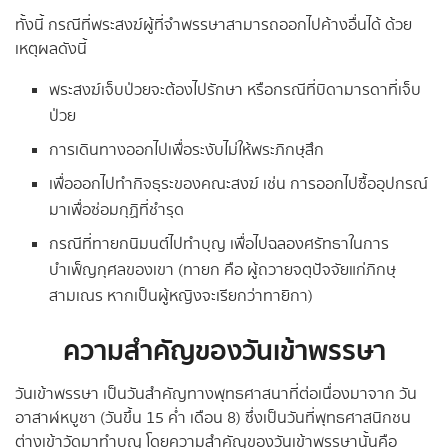
ทั้งนี้ กรณีที่พระสงฆ์ผู้ที่จำพรรษาสามารถออกไปค้างอื่นได้ ด้วย
เหตุผลดังนี้
พระสงฆ์เจ็บป่วยจะต้องไปรักษา หรือกรณีที่บิดามารดาที่เจ็บ
ป่วย
การเดินทางออกไปเพื่อระงับไม่ให้พระภิกษุสึก
เพื่อออกไปทำกิจธุระของคณะสงฆ์ เช่น การออกไปซื้ออุปกรณ์
มาเพื่อซ่อมกุฏิที่ชำรุด
กรณีที่ทายกนิมนต์ไปทำบุญ เพื่อไปฉลองศรัทธาในการ
บำเพ็ญกุศลของเขา (ทายก คือ ผู้ถวายจตุปัจจัยแก่ภิกษุ
สามเณร หากเป็นผู้หญิงจะเรียกว่าทายิกา)
ความสำคัญของวันเข้าพรรษา
วันเข้าพรรษา เป็นวันสำคัญทางพุทธศาสนาที่ต่อเนื่องมาจาก วัน
อาสาฬหบูชา (วันขึ้น 15 ค่ำ เดือน 8) ซึ่งเป็นวันที่พุทธศาสนิกชน
ต่างเข้าวัดมาทำบุญ โดยความสำคัญของวันเข้าพรรษานั้นคือ