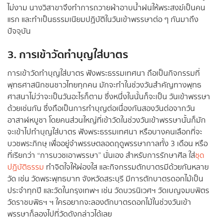
ไม่งาม นางวิสาขาจึงทำการถวายผ้าอาบน้ำฝนให้พระสงฆ์เป็นคน
แรก และทำเป็นธรรมเนียมปฏิบัติในวันเข้าพรรษาต่อ ๆ กันมาถึง
ปัจจุบัน
3. การเข้าวัดทำบุญใส่บาตร
การเข้าวัดทำบุญใส่บาตร ฟังพระธรรมเทศนา ถือเป็นกิจกรรมที่
พุทธศาสนิกชนชาวไทยทุกคน มักจะทำในช่วงวันสำคัญทางพุทธ
ศาสนาไม่ว่าจะเป็นวันอะไรก็ตาม ซึ่งหนึ่งในนั้นก็จะเป็น วันเข้าพรรษา
ด้วยเช่นกัน ซึ่งถือเป็นการทำบุญต่อเนื่องกันสองวันต่อจากวัน
อาสาฬหบูชา โดยคนส่วนใหญ่ที่เข้าวัดในช่วงวันเข้าพรรษานั้นก็มัก
จะเข้าไปทำบุญใส่บาตร ฟังพระธรรมเทศนา หรือบางคนเลือกที่จะ
บวชพระภิกษุ เพื่ออยู่จำพรรษตลอดฤดูพรรษากาลทั้ง 3 เดือน หรือ
ที่เรียกว่า “การบวชเอาพรรษา” นั่นเอง สำหรับการรักษาศีล ใส่
ชุด
ปฏิบัติธรรม
ทำจิตใจให้ผ่องใส และกิจกรรมตักบาตรมีด้วยกันหลาย
วัด เช่น วัดพระพุทธบาท จังหวัดสระบุรี มีการตักบาตรดอกไม้เป็น
ประจำทุกปี และวัดในกรุงเทพฯ เช่น วัดบวรนิเวศฯ วัดเบญจมบพิตร
วัดราชบพิธฯ ฯ ใครอยากจะลองตักบาตรดอกไม้ในช่วงวันเข้า
พรรษาก็ลองไปที่วัดดังกล่าวได้เลย