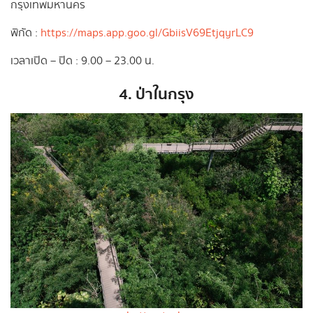
กรุงเทพมหานคร
พิกัด :
https://maps.app.goo.gl/GbiisV69EtjqyrLC9
เวลาเปิด – ปิด : 9.00 – 23.00 น.
4. ป่าในกรุง