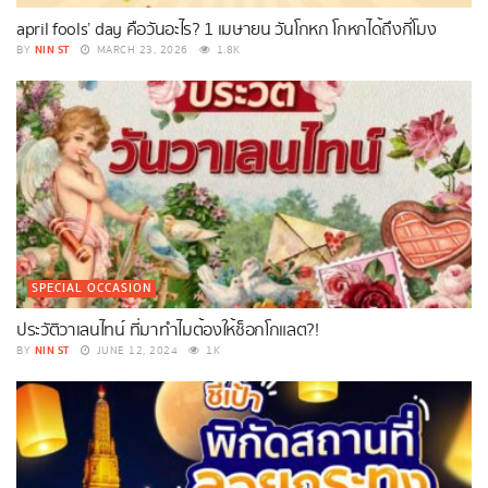
april fools’ day คือวันอะไร? 1 เมษายน วันโกหก โกหกได้ถึงกี่โมง
NIN ST
BY
MARCH 23, 2026
1.8K
SPECIAL OCCASION
ประวัติวาเลนไทน์ ที่มาทำไมต้องให้ช็อกโกแลต?!
NIN ST
BY
JUNE 12, 2024
1K