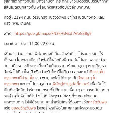
รู้สึกที่แตกต่างกันไป มีทั้งร้านอาหาร ที่กินข้าวไปด้วยรับบรรยากาศ
สีสันในตอนกลางคืน พร้อมทั้งแหล่งช้อปปิ้งอีกมากมาย
ที่อยู่ : 2194 ถนนเจริญกรุง แขวงวัดพระยาไกร เขตบางคอแหลม
กรุงเทพมหานคร
พิกัด :
https://goo.gl/maps/FN3kHvNxdTWoGS8y9
เวลาเปิด – ปิด : 11.00-22.00 น.
เพื่อน ๆ สามารถนำพิกัดแหล่งที่เที่ยววันพ่อที่เราได้รวบรวมมาให้
ทั้งหมด ไปแพลนเที่ยววันพ่อที่ใกล้จะถึงนี้ตามกันได้เลย เพราะแต่ละ
สถานที่ เหมาะกับการเที่ยวกันเป็นครอบครัวแบบสุด ๆ หมดปัญหา
วันพ่อไปเที่ยวไหนดี หรือสำหรับใครที่ไม่มีเวลา ลองหาทำ
กิจรรมใน
กรุงเทพฯที่น่าสนใจ
เช่น พาคุณพ่อไปทำบุญกับ
วัดสวย ๆ ใน
กรุงเทพฯ
และแวะไปถ่ายรูปตาม
พิกัดตู้ถ่ายรูปสติ๊กเกอร์
เพื่อเก็บไว้
เป็นที่ระลึกก็ดูน่ารักตามเทรนด์ไปอีกแบบ เพื่อน ๆ สามารถอัปเดตเท
รนด์ และไลฟ์สไตล์ใหม่ ๆ ได้ที่ Shopee Blog ที่จะคอยนำเสนอ
บทความดี ๆ ไว้ให้ได้ชมกัน และสำหรับใครที่ต้องการซื้อ
การ์ดวันพ่อ
หรือ
ของขวัญวันพ่อ
ไว้เซอร์ไพรส์พ่อในเทศกาลแห่งความอบอุ่น