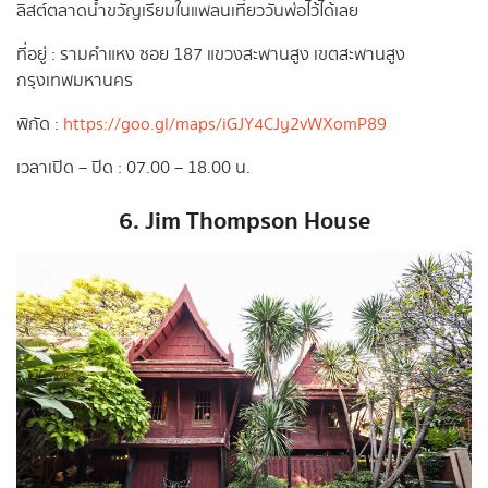
ลิสต์ตลาดน้ำขวัญเรียมในแพลนเที่ยววันพ่อไว้ได้เลย
ที่อยู่ : รามคำแหง ซอย 187 แขวงสะพานสูง เขตสะพานสูง
กรุงเทพมหานคร
พิกัด :
https://goo.gl/maps/iGJY4CJy2vWXomP89
เวลาเปิด – ปิด : 07.00 – 18.00 น.
6. Jim Thompson House