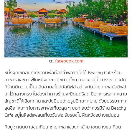
cr.
facebook.com
หนึ่งจุดเชคอินที่เที่ยววันพ่อถือที่ว่าพลาดไม่ได้ Beachy Cafe ร้าน
อาหาร และคาเฟ่ในหนึ่งเดียว มีขนาดใหญ่ กลางแม่น้ำ บรรยากาศดี
ที่ร้านมีความเป็นกลิ่นอายสไตล์มัลดีฟส์ อย่างกับว่ายกทะเลมัลดีฟส์
มาไว้กลางกรุง ในช่วงค่ำทางร้านจะมีดนตรีสด มีอาหารหลากหลาย
สัญชาติให้เลือกทาน และยังมีมุมถ่ายรูปอีกมากมาย ด้วยบรรยากาศ
สุดชิล เหมาะกับการพาพ่อเที่ยวสุด ๆ บอกเลยว่าควรมีร้าน Beachy
Cafe อยู่ในลิสต์แพลนเที่ยววันพ่อ รับรองไม่ผิดหวังอย่างแน่นอน
ที่อยู่ : ถนนบางขุนเทียน-ชายทะเล แขวงท่าข้าม เขตบางขุนเทียน