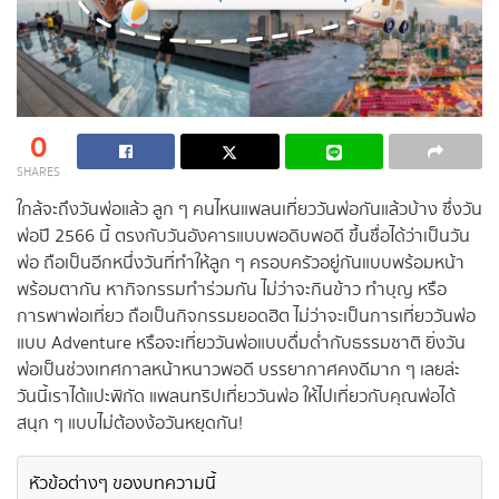
0
SHARES
ใกล้จะถึงวันพ่อแล้ว ลูก ๆ คนไหนแพลนเที่ยววันพ่อกันแล้วบ้าง ซึ่งวัน
พ่อปี 2566 นี้ ตรงกับวันอังคารแบบพอดิบพอดี ขึ้นชื่อได้ว่าเป็นวัน
พ่อ ถือเป็นอีกหนึ่งวันที่ทำให้ลูก ๆ ครอบครัวอยู่กันแบบพร้อมหน้า
พร้อมตากัน หากิจกรรมทำร่วมกัน ไม่ว่าจะกินข้าว ทำบุญ หรือ
การพาพ่อเที่ยว ถือเป็นกิจกรรมยอดฮิต ไม่ว่าจะเป็นการเที่ยววันพ่อ
แบบ Adventure หรือจะเที่ยววันพ่อแบบดื่มด่ำกับธรรมชาติ ยิ่งวัน
พ่อเป็นช่วงเทศกาลหน้าหนาวพอดี บรรยากาศคงดีมาก ๆ เลยล่ะ
วันนี้เราได้แปะพิกัด แพลนทริปเที่ยววันพ่อ ให้ไปเที่ยวกับคุณพ่อได้
สนุก ๆ แบบไม่ต้องง้อวันหยุดกัน!
หัวข้อต่างๆ ของบทความนี้