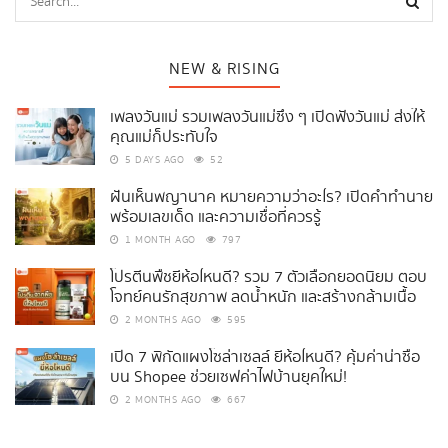
NEW & RISING
เพลงวันแม่ รวมเพลงวันแม่ซึ้ง ๆ เปิดฟังวันแม่ ส่งให้
คุณแม่ก็ประทับใจ
5 DAYS AGO
52
ฝันเห็นพญานาค หมายความว่าอะไร? เปิดคำทำนาย
พร้อมเลขเด็ด และความเชื่อที่ควรรู้
1 MONTH AGO
797
โปรตีนพืชยี่ห้อไหนดี? รวม 7 ตัวเลือกยอดนิยม ตอบ
โจทย์คนรักสุขภาพ ลดน้ำหนัก และสร้างกล้ามเนื้อ
2 MONTHS AGO
595
เปิด 7 พิกัดแผงโซล่าเซลล์ ยี่ห้อไหนดี? คุ้มค่าน่าซื้อ
บน Shopee ช่วยเซฟค่าไฟบ้านยุคใหม่!
2 MONTHS AGO
667