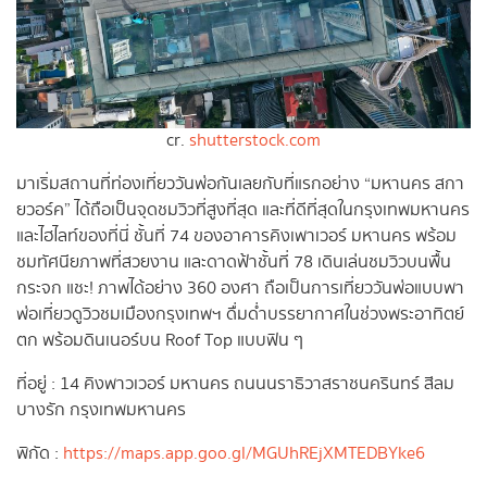
cr.
shutterstock.com
มาเริ่มสถานที่ท่องเที่ยววันพ่อกันเลยกับที่แรกอย่าง “มหานคร สกา
ยวอร์ค” ได้ถือเป็นจุดชมวิวที่สูงที่สุด และที่ดีที่สุดในกรุงเทพมหานคร
และไฮไลท์ของที่นี่ ชั้นที่ 74 ของอาคารคิงเพาเวอร์ มหานคร พร้อม
ชมทัศนียภาพที่สวยงาน และดาดฟ้าชั้นที่ 78 เดินเล่นชมวิวบนพื้น
กระจก แชะ! ภาพได้อย่าง 360 องศา ถือเป็นการเที่ยววันพ่อแบบพา
พ่อเที่ยวดูวิวชมเมืองกรุงเทพฯ ดื่มด่ำบรรยากาศในช่วงพระอาทิตย์
ตก พร้อมดินเนอร์บน Roof Top แบบฟิน ๆ
ที่อยู่ : 14 คิงพาวเวอร์ มหานคร ถนนนราธิวาสราชนครินทร์ สีลม
บางรัก กรุงเทพมหานคร
พิกัด :
https://maps.app.goo.gl/MGUhREjXMTEDBYke6