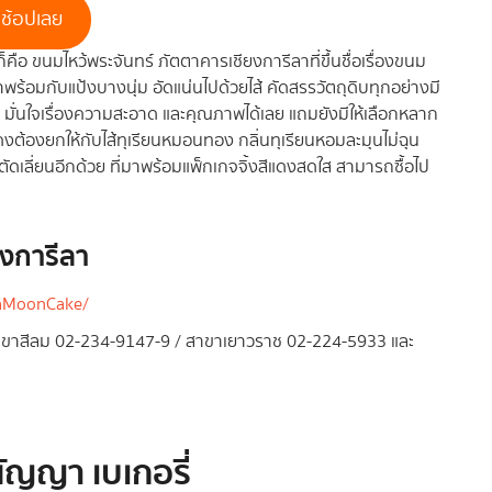
ช้อปเลย
็คือ ขนมไหว้พระจันทร์ ภัตตาคารเชียงการีลาที่ขึ้นชื่อเรื่องขนม
ร้อมกับแป้งบางนุ่ม อัดแน่นไปด้วยไส้ คัดสรรวัตถุดิบทุกอย่างมี
อ มั่นใจเรื่องความสะอาด และคุณภาพได้เลย แถมยังมีให้เลือกหลาก
งต้องยกให้กับไส้ทุเรียนหมอนทอง กลิ่นทุเรียนหอมละมุนไม่ฉุน
่วยตัดเลี่ยนอีกด้วย ที่มาพร้อมแพ็กเกจจิ้งสีแดงสดใส สามารถซื้อไป
ยงการีลา
laMoonCake/
สาขาสีลม 02-234-9147-9 / สาขาเยาวราช 02-224-5933 และ
นัญญา เบเกอรี่