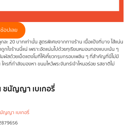
ช้อปเลย
ูกละ 20 บาทเท่านั้น สูตรพิเศษจากทางร้าน เนื้อแป้งที่บาง ไส้แน่น
องถูกใจร้านนี้แน่ เพราะอัดแน่นไปด้วยทุเรียนหมอนทองแบบเน้น ๆ
ัสด้วยเม็ดแตงโมที่ให้เคี้ยวกรุบกรอบเพลิน ๆ ที่สำคัญที่นี่ไม่มี
ใครที่กำลังมองหา ขนมไหว้พระจันทร์เจ้าไหนอร่อย รสชาติไม่
น ชนัญญา เบเกอรี่
นัญญา เบเกอรี่
-2879656