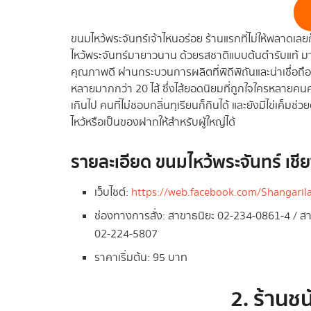
ขนมไหว้พระจันทร์เจ้าไหนอร่อย ร้านแรกที่ไม่ให้พลาดเลยก
ไหว้พระจันทร์มายาวนาน ด้วยรสชาติแบบต้นตำรับแท้ มาพ
คุณภาพดี ผ่านกระบวนการผลิตที่พิถีพิถันและน่าเชื่อถื
หลายมากกว่า 20 ไส้ ซึ่งไส้ยอดนิยมที่ถูกใจใครหลายคนค
เกินไป คนที่ไม่ชอบกลิ่นทุเรียนก็กินได้ และยังมีไข่เค็มช
ไหว้หรือเป็นของฝากให้สำหรับผู้ใหญ่ได้
รายละเอียด ขนมไหว้พระจันทร์ เชี
เว็บไซต์:
https://web.facebook.com/Shangari
ช่องทางการสั่ง: สาขาธนิยะ 02-234-0861-4 / 
02-224-5807
ราคาเริ่มต้น: 95 บาท
2. ร้านช