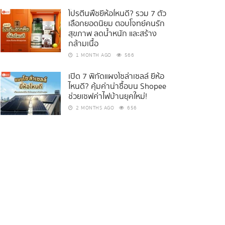
โปรตีนพืชยี่ห้อไหนดี? รวม 7 ตัว
เลือกยอดนิยม ตอบโจทย์คนรัก
สุขภาพ ลดน้ำหนัก และสร้าง
กล้ามเนื้อ
1 MONTH AGO
566
เปิด 7 พิกัดแผงโซล่าเซลล์ ยี่ห้อ
ไหนดี? คุ้มค่าน่าซื้อบน Shopee
ช่วยเซฟค่าไฟบ้านยุคใหม่!
2 MONTHS AGO
656