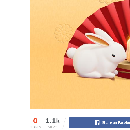
0
1.1k
Share on Faceb
SHARES
VIEWS