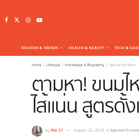
FASHION & TRENDS
HEALTH & BEAUTY
TECH & GAD
Home
Lifestyle
Knowledge & Biography
Special Occasion
ตามหา! ขนมไหว
ไส้แน่น สูตรดั้ง
Nin ST
Special Occasi
by
August 22, 2023
in