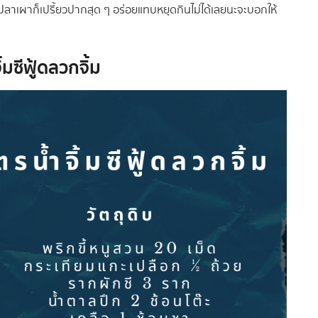
ปลาเผาก็เปรี้ยวปากสุด ๆ อร่อยแทบหยุดกินไม่ได้เลยนะจะบอกให้
ิ้มซีฟู้ดลวกจิ้ม