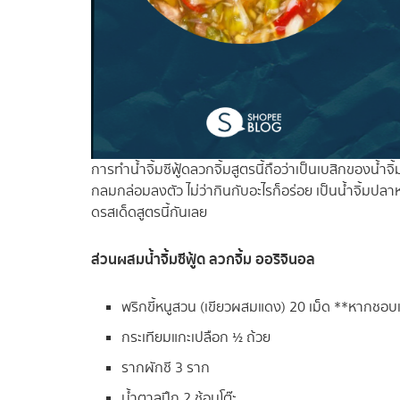
การทำน้ำจิ้มซีฟู้ดลวกจิ้มสูตรนี้ถือว่าเป็นเบสิกของน้ำจ
กลมกล่อมลงตัว ไม่ว่ากินกับอะไรก็อร่อย เป็นน้ำจิ้มปลาหมึ
ดรสเด็ดสูตรนี้กันเลย
ส่วนผสมน้ำจิ้มซีฟู้ด
ลวกจิ้ม ออริจินอล
พริกขี้หนูสวน (เขียวผสมแดง) 20 เม็ด **หากชอบเผ
กระเทียมแกะเปลือก ½ ถ้วย
รากผักชี 3 ราก
น้ำตาลปึก 2 ช้อนโต๊ะ