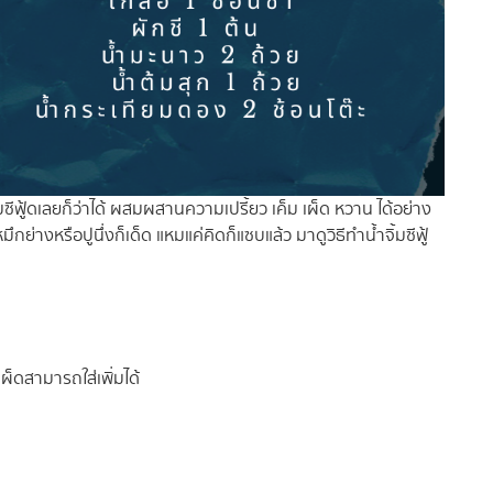
ิ้มซีฟู้ดเลยก็ว่าได้ ผสมผสานความเปรี้ยว เค็ม เผ็ด หวาน ได้อย่าง
กย่างหรือปูนึ่งก็เด็ด แหมแค่คิดก็แซบแล้ว มาดูวิธีทำน้ำจิ้มซีฟู้
็ดสามารถใส่เพิ่มได้