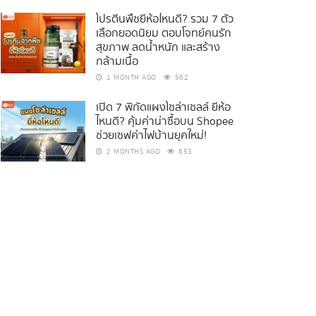
โปรตีนพืชยี่ห้อไหนดี? รวม 7 ตัว
เลือกยอดนิยม ตอบโจทย์คนรัก
สุขภาพ ลดน้ำหนัก และสร้าง
กล้ามเนื้อ
1 MONTH AGO
562
เปิด 7 พิกัดแผงโซล่าเซลล์ ยี่ห้อ
ไหนดี? คุ้มค่าน่าซื้อบน Shopee
ช่วยเซฟค่าไฟบ้านยุคใหม่!
2 MONTHS AGO
653