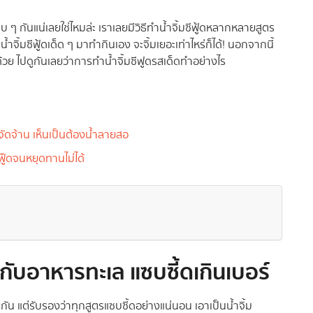
บ ๆ กันแน่เลยใช่ไหมล่ะ เราเลยมีวิธีทำน้ำจิ้มซีฟู้ดหลากหลายสูตร
ำจิ้มซีฟู้ดเด็ด ๆ มาทำกินเอง จะจิ้มเยอะเท่าไหร่ก็ได้! นอกจากนี้
ีกด้วย ไปดูกันเลยว่าการทําน้ำจิ้มซีฟูดรสเด็ดทำอย่างไร
บจัดจ้าน เห็นเป็นต้องน้ำลายสอ
ฟู๊ดจนหยุดทานไม่ได้
้มกับอาหารทะเล แซบซี้ดเกินเบอร์
ยกัน แต่รับรองว่าทุกสูตรแซบซี้ดอย่างแน่นอน เอาเป็นน้ำจิ้ม