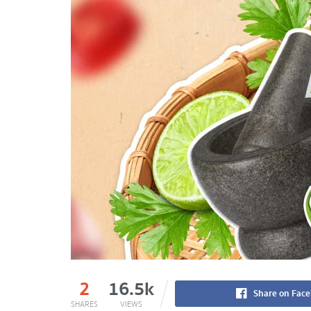
2
16.5k
Share on Fac
SHARES
VIEWS