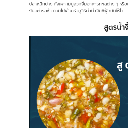
ปลาหมึกย่าง กุ้งเผา เมนูลวกจิ้มอาหารทะเลต่าง ๆ หรือ
งั้นอย่ารอช้า ตามไปเข้าครัวดูวิธีทำน้ำจิ้มซีฟู้ดกันให้ไว
สูตรน้ำจ