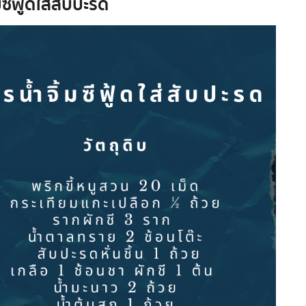
มซีฟู้ดใส่สับปะรด