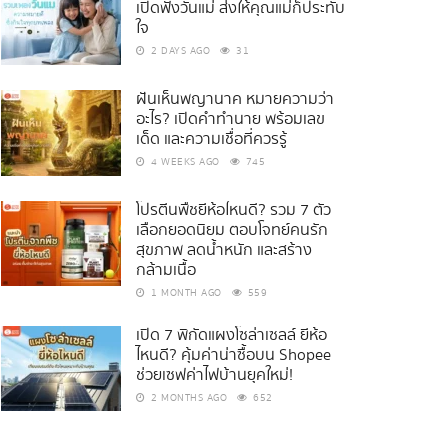
เปิดฟังวันแม่ ส่งให้คุณแม่ก็ประทับ
ใจ
2 DAYS AGO
31
ฝันเห็นพญานาค หมายความว่า
อะไร? เปิดคำทำนาย พร้อมเลข
เด็ด และความเชื่อที่ควรรู้
4 WEEKS AGO
745
โปรตีนพืชยี่ห้อไหนดี? รวม 7 ตัว
เลือกยอดนิยม ตอบโจทย์คนรัก
สุขภาพ ลดน้ำหนัก และสร้าง
กล้ามเนื้อ
1 MONTH AGO
559
เปิด 7 พิกัดแผงโซล่าเซลล์ ยี่ห้อ
ไหนดี? คุ้มค่าน่าซื้อบน Shopee
ช่วยเซฟค่าไฟบ้านยุคใหม่!
2 MONTHS AGO
652