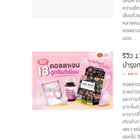
นี้คือคำ
ความยืดห
เลือนริ้
หลายคนเล
คอลลาเจน
นอน ...
รีวิว 
บำรุงก
NIN ST
BY
คอลลาเจน
ช่วยบำรุ
และการท
มากในช่ว
มาจากที
เกิดคำถา
เพราะแต่
ออกไป วั