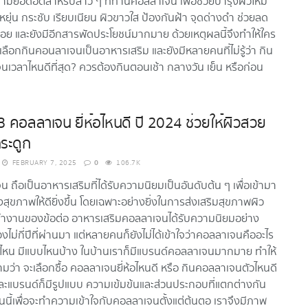
ถามยอดฮิตสำหรับสาว ๆ ที่ทานคอลลาเจน เพื่อช่วยบำรุงผิวให้มี
ยุ่น กระชับ เรียบเนียน ผิวขาวใส ป้องกันฝ้า จุดด่างดำ ช่วยลด
วรอย และยังมีอีกสารพัดประโยชน์มากมาย ด้วยเหตุผลนี้จึงทำให้ใคร
ือกกินคอนลาเจนเป็นอาหารเสริม และยังมีหลายคนที่ไม่รู้ว่า กิน
เวลาไหนดีที่สุด? ควรต้องกินตอนเช้า กลางวัน เย็น หรือก่อน
13 คอลลาเจน ยี่ห้อไหนดี ปี 2024 ช่วยให้ผิวสวย
ระดูก
0
FEBRUARY 7, 2025
106.7K
 ถือเป็นอาหารเสริมที่ได้รับความนิยมเป็นอันดับต้น ๆ เพื่อเข้ามา
งสุขภาพให้ดียิ่งขึ้น โดยเฉพาะอย่างยิ่งในการส่งเสริมสุขภาพผิว
ำงานของข้อต่อ อาหารเสริมคอลลาเจนได้รับความนิยมอย่าง
งไม่กี่ปีที่ผ่านมา แต่หลายคนก็ยังไม่ได้เข้าใจว่าคอลลาเจนคืออะไร
่ไหน มีแบบไหนบ้าง ในบ้านเราก็มีแบรนด์คอลลาเจนมากมาย ทำให้
มว่า จะเลือกซื้อ คอลลาเจนยี่ห้อไหนดี หรือ กินคอลลาเจนตัวไหนดี
ละแบรนด์ก็มีรูปแบบ ความเข้มข้นและส่วนประกอบที่แตกต่างกัน
นนี้เพื่อจะทำความเข้าใจกับคอลลาเจนตั้งแต่ต้นตอ เราจึงมีภาพ