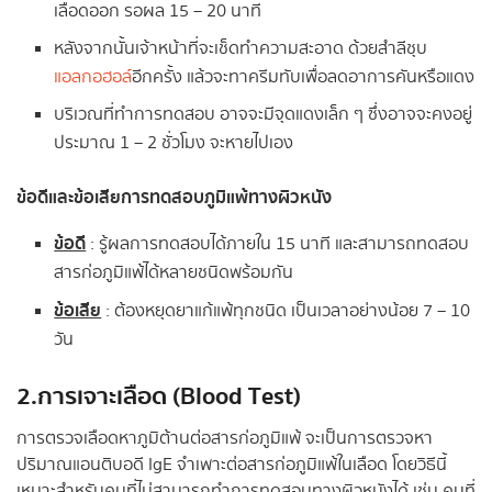
เลือดออก รอผล 15 – 20 นาที
หลังจากนั้นเจ้าหน้าที่จะเช็ดทำความสะอาด ด้วยสำลีชุบ
แอลกอฮอล์
อีกครั้ง แล้วจะทาครีมทับเพื่อลดอาการคันหรือแดง
บริเวณที่ทำการทดสอบ อาจจะมีจุดแดงเล็ก ๆ ซึ่งอาจจะคงอยู่
ประมาณ 1 – 2 ชั่วโมง จะหายไปเอง
ข้อดีและข้อเสียการทดสอบภูมิแพ้ทางผิวหนัง
ข้อดี
: รู้ผลการทดสอบได้ภายใน 15 นาที และสามารถทดสอบ
สารก่อภูมิแพ้ได้หลายชนิดพร้อมกัน
ข้อเสีย
: ต้องหยุดยาแก้แพ้ทุกชนิด เป็นเวลาอย่างน้อย 7 – 10
วัน
2.การเจาะเลือด (Blood Test)
การตรวจเลือดหาภูมิต้านต่อสารก่อภูมิแพ้ จะเป็นการตรวจหา
ปริมาณแอนติบอดี IgE จำเพาะต่อสารก่อภูมิแพ้ในเลือด โดยวิธีนี้
เหมาะสำหรับคนที่ไม่สามารถทำการทดสอบทางผิวหนังได้ เช่น คนที่