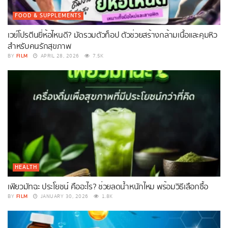
FOOD & SUPPLEMENTS
เวย์โปรตีนยี่ห้อไหนดี? มัดรวมตัวท็อป ตัวช่วยสร้างกล้ามเนื้อและคุมหิว
สำหรับคนรักสุขภาพ
FILM
BY
APRIL 28, 2026
7.5K
HEALTH
เพียวมัทฉะ ประโยชน์ คืออะไร? ช่วยลดน้ำหนักไหม พร้อมวิธีเลือกซื้อ
FILM
BY
JANUARY 30, 2026
1.8K