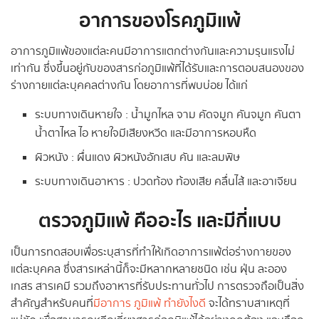
อาการของโรคภูมิแพ้
อาการภูมิแพ้ของแต่ละคนมีอาการแตกต่างกันและความรุนแรงไม่
เท่ากัน ซึ่งขึ้นอยู่กับของสารก่อภูมิแพ้ที่ได้รับและการตอบสนองของ
ร่างกายแต่ละบุคคลต่างกัน โดยอาการที่พบบ่อย ได้แก่
ระบบทางเดินหายใจ : น้ำมูกไหล จาม คัดจมูก คันจมูก คันตา
น้ำตาไหล ไอ หายใจมีเสียงหวีด และมีอาการหอบหืด
ผิวหนัง : ผื่นแดง ผิวหนังอักเสบ คัน และลมพิษ
ระบบทางเดินอาหาร : ปวดท้อง ท้องเสีย คลื่นไส้ และอาเจียน
ตรวจภูมิแพ้ คืออะไร และมีกี่แบบ
เป็นการทดสอบเพื่อระบุสารที่ทำให้เกิดอาการแพ้ต่อร่างกายของ
แต่ละบุคคล ซึ่งสารเหล่านี้ก็จะมีหลากหลายชนิด เช่น ฝุ่น ละออง
เกสร สารเคมี รวมถึงอาหารที่รับประทานทั่วไป การตรวจถือเป็นสิ่ง
สำคัญสำหรับคนที่
มีอาการ ภูมิแพ้ ทำยังไงดี
จะได้ทราบสาเหตุที่