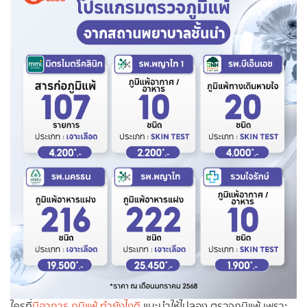
ใครที่
มีอาการ ภูมิแพ้ ทำยังไงดี
แนะนำให้ไปลอง ตรวจภูมิแพ้ เพราะ