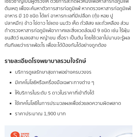
เชี่ยวชาญเป็นผู้ตรวจให้ ด้วยการสะกิดผิวหนังเพื่อหาสารก่อภูมิแพ้
ต้นเหตุ เพื่อจะค้นหาตัวการสารก่อภูมิแพ้ หากตรวจหาสารก่อภูมิแพ้
อาหาร มี 10 ชนิด ได้แก่ อาหารทะเลที่มีเปลือก (กุ้ง หอย ปู
ปลาหมึก) ข้าว ไข่ดาว ไข่แดง นมวัว เห็ด ถั่วลิสง และถั่วเหลือง ส่วน
ถ้าตรวจหาสารก่อภูมิแพ้อากาศและสิ่งแวดล้อมมี 9 ชนิด เช่น ไร้ฝุ่น
ขนสัตว์ แมลงสาบ หญ้าขน เชื้อรา เป็นต้น โดยใช้เวลาไม่นานจะรู้ผล
ทันทีเลยว่าเราแพ้อะไร เพื่อจะได้ป้องกันได้อย่างถูกต้อง
รายละเอียดโรงพยาบาลรวมใจรักษ์
บริการดูแลรักษาสุขภาพอย่างครบวงจร
มีเทคโนโลยีหรือเครื่องมือเฉพาะทางต่าง ๆ
ให้บริการในระดับ 5 ดาวในราคาที่เข้าถึงได้
ใช้เทคโนโลยีในการประมวลผลเพื่อช่วยลดความผิดพลาด
ราคาประมาณ 1,900 บาท