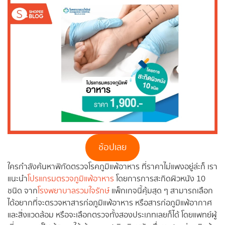
ช้อปเลย
ใครกำลังค้นหาพิกัดตรวจโรคภูมิแพ้อาหาร ที่ราคาไม่แพงอยู่ล่ะก็ เรา
แนะนำ
โปรแกรมตรวจภูมิแพ้อาหาร
โดยการการสะกิดผิวหนัง 10
ชนิด จาก
โรงพยาบาลรวมใจรักษ์
แพ็กเกจนี้คุ้มสุด ๆ สามารถเลือก
ได้อยากที่จะตรวจหาสารก่อภูมิแพ้อาหาร หรือสารก่อภูมิแพ้อากาศ
และสิ่งแวดล้อม หรือจะเลือกตรวจทั้งสองประเภทเลยก็ได้ โดยแพทย์ผู้