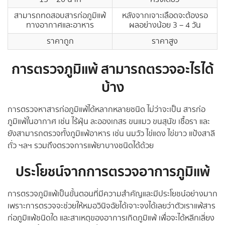
สามารถทดสอบสารก่อภูมิแพ้
หลังจากเจาะเลือดจะต้องรอ
ทางอากาศและอาหาร
ผลอย่างน้อย 3 – 4 วัน
ราคาถูก
ราคาสูง
การตรวจภูมิแพ้ สามารถตรวจอะไรได้
บ้าง
การตรวจหาสารก่อภูมิแพ้ได้หลากหลายชนิด ไม่ว่าจะเป็น สารก่อ
ภูมิแพ้ในอากาศ เช่น ไร้ฝุ่น ละอองเกสร ขนแมว ขนสุนัข เชื้อรา และ
ยังสามารถตรวจทั้งภูมิแพ้อาหาร เช่น นมวัว ไข่แดง ไข่ขาว แป้งสาลี
ถั่ว ฯลฯ รวมถึงตรวจการแพ้ยาบางชนิดได้ด้วย
ประโยชน์จากการตรวจอาการภูมิแพ้
การตรวจภูมิแพ้เป็นขั้นตอนที่มีความสำคัญและมีประโยชน์อย่างมาก
เพราะการตรวจจะช่วยให้หมอวินิจฉัยได้เจาะจงได้เลยว่าตัวเราแพ้สาร
ก่อภูมิแพ้ชนิดใด และสาเหตุของอาการเกิดภูมิแพ้ เพื่อจะได้หลีกเลี่ยง