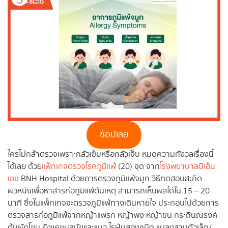
ช้อปเลย
ใครไม่กล้าตรวจเพราะกลัวเข็มหรือกลัวเจ็บ หมดความกังวลเรื่องนี้
ได้เลย ด้วย
แพ็กเกจตรวจโรคภูมิแพ้
(20) จุด จาก
โรงพยาบาลบีเอ็น
เอช
BNH Hospital ด้วยการตรวจภูมิแพ้จมูก วิธีทดสอบสะกิด
ผิวหนังเพื่อหาสารก่อภูมิแพ้ต้นเหตุ สามารถเห็นผลได้ใน 15 – 20
นาที ซึ่งในแพ็กเกจจะตรวจภูมิแพ้ทางเดินหายใจ ประกอบไปด้วยการ
ตรวจสารก่อภูมิแพ้จากหญ้าแพรก หญ้าพง หญ้าขน กระถินณรงค์
ต้นผักโขม รังแคขนสุนัขและแมว ไรฝุ่นสองชนิด แมลงสาบตัวเล็ก/