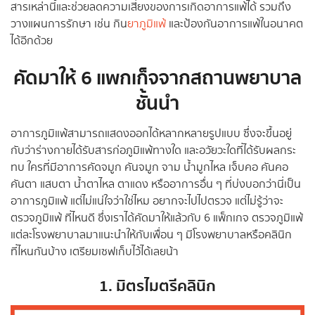
สารเหล่านี้และช่วยลดความเสี่ยงของการเกิดอาการแพ้ได้ รวมถึง
วางแผนการรักษา เช่น กิน
ยาภูมิแพ้
และป้องกันอาการแพ้ในอนาคต
ได้อีกด้วย
คัดมาให้ 6 แพกเก็จจากสถานพยาบาล
ชั้นนำ
อาการภูมิแพ้สามารถแสดงออกได้หลากหลายรูปแบบ ซึ่งจะขึ้นอยู่
กับว่าร่างกายได้รับสารก่อภูมิแพ้ทางใด และอวัยวะใดที่ได้รับผลกระ
ทบ ใครที่มีอาการคัดจมูก คันจมูก จาม น้ำมูกไหล เจ็บคอ คันคอ
คันตา แสบตา น้ำตาไหล ตาแดง หรืออาการอื่น ๆ ที่บ่งบอกว่านี่เป็น
อาการภูมิแพ้ แต่ไม่แน่ใจว่าใช่ไหม อยากจะไปไปตรวจ แต่ไม่รู้ว่าจะ
ตรวจภูมิแพ้ ที่ไหนดี ซึ่งเราได้คัดมาให้แล้วกับ 6 แพ็กเกจ ตรวจภูมิแพ้
แต่ละโรงพยาบาลมาแนะนำให้กับเพื่อน ๆ มีโรงพยาบาลหรือคลินิก
ที่ไหนกันบ้าง เตรียมเซฟเก็บไว้ได้เลยน้า
1. มิตรไมตรีคลินิก