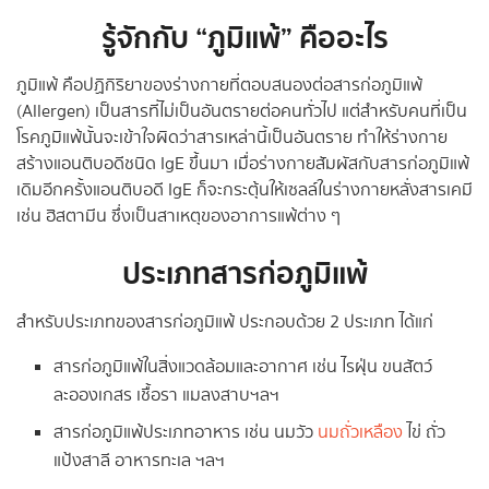
รู้จักกับ “ภูมิแพ้” คืออะไร
ภูมิแพ้ คือปฏิกิริยาของร่างกายที่ตอบสนองต่อสารก่อภูมิแพ้
(Allergen) เป็นสารที่ไม่เป็นอันตรายต่อคนทั่วไป แต่สำหรับคนที่เป็น
โรคภูมิแพ้นั้นจะเข้าใจผิดว่าสารเหล่านี้เป็นอันตราย ทำให้ร่างกาย
สร้างแอนติบอดีชนิด IgE ขึ้นมา เมื่อร่างกายสัมผัสกับสารก่อภูมิแพ้
เดิมอีกครั้งแอนติบอดี IgE ก็จะกระตุ้นให้เซลล์ในร่างกายหลั่งสารเคมี
เช่น ฮิสตามีน ซึ่งเป็นสาเหตุของอาการแพ้ต่าง ๆ
ประเภทสารก่อภูมิแพ้
สำหรับประเภทของสารก่อภูมิแพ้ ประกอบด้วย 2 ประเภท ได้แก่
สารก่อภูมิแพ้ในสิ่งแวดล้อมและอากาศ เช่น ไรฝุ่น ขนสัตว์
ละอองเกสร เชื้อรา แมลงสาบฯลฯ
สารก่อภูมิแพ้ประเภทอาหาร เช่น นมวัว
นมถั่วเหลือง
ไข่ ถั่ว
แป้งสาลี อาหารทะเล ฯลฯ