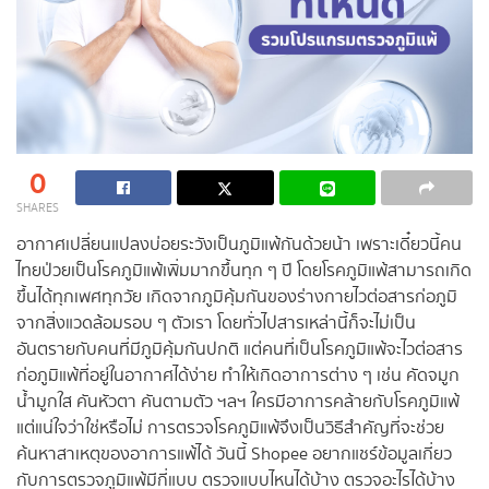
0
SHARES
อากาศเปลี่ยนแปลงบ่อยระวังเป็นภูมิแพ้กันด้วยน้า เพราะเดี๋ยวนี้คน
ไทยป่วยเป็นโรคภูมิแพ้เพิ่มมากขึ้นทุก ๆ ปี โดยโรคภูมิแพ้สามารถเกิด
ขึ้นได้ทุกเพศทุกวัย เกิดจากภูมิคุ้มกันของร่างกายไวต่อสารก่อภูมิ
จากสิ่งแวดล้อมรอบ ๆ ตัวเรา โดยทั่วไปสารเหล่านี้ก็จะไม่เป็น
อันตรายกับคนที่มีภูมิคุ้มกันปกติ แต่คนที่เป็นโรคภูมิแพ้จะไวต่อสาร
ก่อภูมิแพ้ที่อยู่ในอากาศได้ง่าย ทำให้เกิดอาการต่าง ๆ เช่น คัดจมูก
น้ำมูกใส คันหัวตา คันตามตัว ฯลฯ ใครมีอาการคล้ายกับโรคภูมิแพ้
แต่แน่ใจว่าใช่หรือไม่ การตรวจโรคภูมิแพ้จึงเป็นวิธีสำคัญที่จะช่วย
ค้นหาสาเหตุของอาการแพ้ได้ วันนี้ Shopee อยากแชร์ข้อมูลเกี่ยว
กับการตรวจภูมิแพ้มีกี่แบบ ตรวจแบบไหนได้บ้าง ตรวจอะไรได้บ้าง