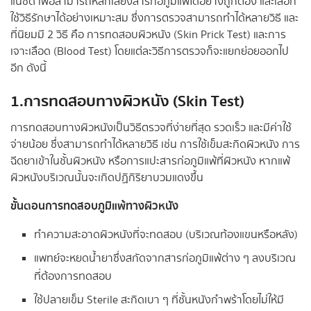
แน่ชัด เพื่อสามารถหลีกเลี่ยงสารก่อภูมิแพ้ได้อย่างถูกต้อง และเลือก
ใช้วิธีรักษาได้อย่างเหมาะสม ซึ่งการตรวจสามารถทำได้หลายวิธี และ
ที่นิยมมี 2 วิธี คือ การทดสอบผิวหนัง (Skin Prick Test) และการ
เจาะเลือด (Blood Test) โดยแต่ละวิธีการตรวจก็จะแยกย่อยออกไป
อีก ดังนี้
1.การทดสอบทางผิวหนัง (Skin Test)
การทดสอบทางผิวหนังเป็นวิธีตรวจที่ง่ายที่สุด รวดเร็ว และมีค่าใช้
จ่ายน้อย ซึ่งสามารถทำได้หลายวิธี เช่น การใช้เข็มสะกิดผิวหนัง การ
ฉีดยาเข้าในชั้นผิวหนัง หรือการแปะสารก่อภูมิแพ้ที่ผิวหนัง หากแพ้
ผิวหนังบริเวณนั้นจะเกิดปฏิกิริยาบวมแดงขึ้น
ขั้นตอนการทดสอบภูมิแพ้ทางผิวหนัง
ทำความสะอาดผิวหนังที่จะทดสอบ (บริเวณท้องแขนหรือหลัง)
แพทย์จะหยดน้ำยาซึ่งสกัดจากสารก่อภูมิแพ้ต่าง ๆ ลงบริเวณ
ที่ต้องการทดสอบ
ใช้ปลายเข็ม Sterile สะกิดเบา ๆ ที่ชั้นหนังกำพร้าโดยไม่ให้มี