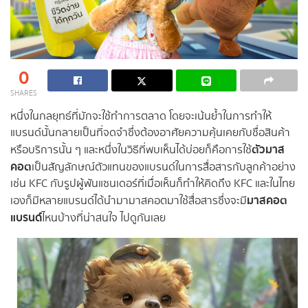
0
SHARES
หนึ่งในกลยุทธ์ที่มักจะใช้ทำการตลาด โดยจะเน้นย้ำในการทำให้
แบรนด์นั้นกลายเป็นที่จดจำซึ่งต้องอาศัยความคุ้นเคยกับชื่อสินค้า
ตัวมาส
หรือบริการนั้น ๆ และหนึ่งในวิธีที่พบเห็นได้บ่อยก็คือการใช้
คอต
เป็นสัญลักษณ์ตัวแทนของแบรนด์ในการสื่อสารกับลูกค้าอย่าง
เช่น KFC กับรูปผู้พันแซนเดอร์ที่เมื่อเห็นก็ทำให้คิดถึง KFC และในไทย
มาสคอต
เองก็มีหลายแบรนด์ได้นำมามาสคอตมาใช้สื่อสารซึ่งจะมี
แบรนด์
ไหนบ้างที่น่าสนใจ ไปดูกันเลย