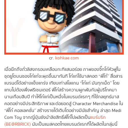
cr.
kohkae.com
เมื่อนึกถึงถั่วลิสงกรอบเคลือบกะทิแสนอร่อย ภาพของจิ๊กโก๋หัวฟูใน
ชุดยูโดบนซองโก๋แก๋จะผุดขึ้นมาทันที โก๋แก่ใช้มาสคอต “พี่โก๋” สื่อสาร
แบรนด์ได้อย่างแข็งแกร่ง เทียบเท่าสโลแกน “โก๋แก่ มันทุกเม็ด” โดย
แทบไม่ต้องพึ่งพรีเซนเตอร์ พี่โก๋สร้างความผูกพันกับผู้บริโภคมา
นานเกือบสิบปี ทำให้โก๋แก่เป็นหนึ่งในแบรนด์แรกๆ ที่ใช้กลยุทธ์มาส
คอตอย่างมีประสิทธิภาพ และต่อยอดสู่ Character Merchandise ใน
“พี่โก๋ คอลเลคชั่น” สร้างรายได้เติบโตอย่างมีนัยสำคัญ ล่าสุด Medi
Com Toy จากญี่ปุ่นยังนำลิขสิทธิ์พี่โก๋ไปผลิตเป็น
แบร์บริก
(BE@RBRICK)
นับเป็นแมสคอตไทยแบรนด์แรกที่ได้ผลิตในกลุ่มนี้