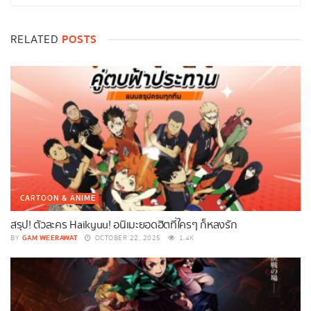
POSTS
RELATED
CARTOON & ANIME
สรุป! ตัวละคร Haikyuu! อนิเมะยอดฮิตที่ใครๆ ก็หลงรัก
GAM WEERAWAT
BY
OCTOBER 22, 2025
1.4K