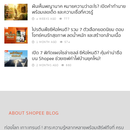
ฝันเห็นพญานาค หมายความว่าอะไร? เปิดคำทำนาย
พร้อมเลขเด็ด และความเชื่อที่ควรรู้
4 WEEKS AGO
777
โปรตีนพืชยี่ห้อไหนดี? รวม 7 ตัวเลือกยอดนิยม ตอบ
โจทย์คนรักสุขภาพ ลดน้ำหนัก และสร้างกล้ามเนื้อ
1 MONTH AGO
574
เปิด 7 พิกัดแผงโซล่าเซลล์ ยี่ห้อไหนดี? คุ้มค่าน่าซื้อ
บน Shopee ช่วยเซฟค่าไฟบ้านยุคใหม่!
2 MONTHS AGO
660
ABOUT SHOPEE BLOG
ท่องโลก เกาะเทรนด์ ! สาระความรู้หลากหลายพร้อมเสิร์ฟถึงที่ ครบ