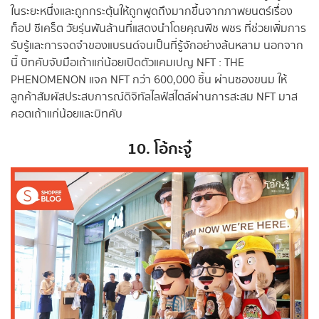
ในระยะหนึ่งและถูกกระตุ้นให้ถูกพูดถึงมากขึ้นจากภาพยนตร์เรื่อง
ท็อป ซีเคร็ต วัยรุ่นพันล้านที่แสดงนำโดยคุณพีช พชร ที่ช่วยเพิ่มการ
รับรู้และการจดจำของแบรนด์จนเป็นที่รู้จักอย่างล้นหลาม นอกจาก
นี้ บิทคับจับมือเถ้าแก่น้อยเปิดตัวแคมเปญ NFT : THE
PHENOMENON แจก NFT กว่า 600,000 ชิ้น ผ่านซองขนม ให้
ลูกค้าสัมผัสประสบการณ์ดิจิทัลไลฟ์สไตล์ผ่านการสะสม NFT มาส
คอตเถ้าแก่น้อยและบิทคับ
10. โอ้กะจู๋