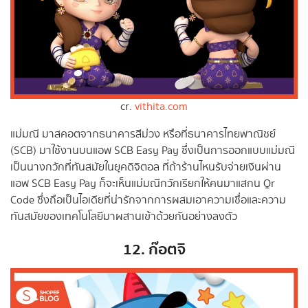
cr.
vithita.com
แม่มณี มาสคอตจากธนาคารสีม่วง หรือที่ธนาคารไทยพาณิชย์
(SCB) มาใช้งานบนแอพ SCB Easy Pay ซึ่งเป็นการออกแบบแม่มณี
เป็นนางกวักที่ทันสมัยในยุคดิจิตอล ที่ถ้าร้านไหนรับจ่ายเงินผ่าน
แอพ SCB Easy Pay ก็จะเห็นแม่มณีกวักเรียกให้คนมาแสกน Qr
Code ซึ่งถือเป็นไอเดียที่น่ารักจากการผสมเอาความเชื่อและความ
ทันสมัยของเทคโนโลยีมาผสานเข้าด้วยกันอย่างลงตัว
12. ก๊อตจิ