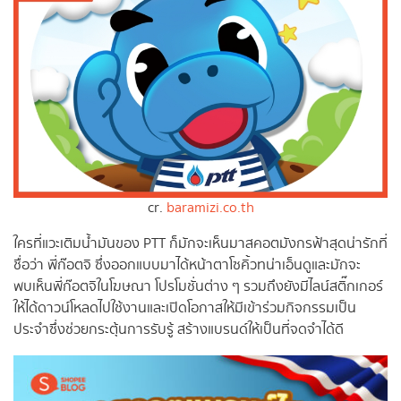
cr.
baramizi.co.th
ใครที่แวะเติมน้ำมันของ PTT ก็มักจะเห็นมาสคอตมังกรฟ้าสุดน่ารักที่
ชื่อว่า พี่ก๊อตจิ ซึ่งออกแบบมาได้หน้าตาโซคิ้วทน่าเอ็นดูและมักจะ
พบเห็นพี่ก๊อตจิในโฆษณา โปรโมชั่นต่าง ๆ รวมถึงยังมีไลน์สติ๊กเกอร์
ให้ได้ดาวน์โหลดไปใช้งานและเปิดโอกาสให้มีเข้าร่วมกิจกรรมเป็น
ประจำซึ่งช่วยกระตุ้นการรับรู้ สร้างแบรนด์ให้เป็นที่จดจำได้ดี