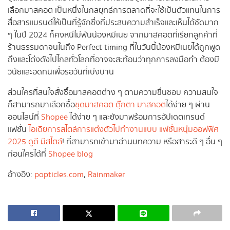
เลือกมาสคอต เป็นหนึ่งในกลยุทธ์การตลาดที่จะใช้เป้นตัวแทนในการ
สื่อสารแบรนด์ให้เป็นที่รู้จักซึ่งที่ประสบความสำเร็จและเห็นได้ชัดมาก
ๆ ในปี 2024 ก็คงหนีไม่พ้นน้องหมีเนย จากมาสคอตที่เรียกลูกค้าที่
ร้านธรรมดาจนในถึง Perfect timing ที่ในวันนี้น้องหมีเนยได้ถูกพูด
ถึงและโด่งดังไปไกลทั่วโลกที่อาจจะสะท้อนว่าทุกการลงมือทำ ต้องมี
วินัยและอดทนเพื่อรอวันที่เบ่งบาน
ส่วนใครที่สนใจสั่งซื้อมาสคอตต่าง ๆ ตามความชื่นชอบ ความสนใจ
ก็สามารถมาเลือกซื้อ
ชุดมาสคอต
ตุ๊กตา
มาสคอต
ได้ง่าย ๆ ผ่าน
ออนไลน์ที่
Shopee
ได้ง่าย ๆ และยังมาพร้อมการอัปเดตเทรนด์
แฟชั่น
ไอเดียการสไตล์การแต่งตัวไปทำงานแบบ แฟชั่นหนุ่มออฟฟิศ
2025 ดูดี มีสไตล์
! ที่สามารถเข้ามาอ่านบทความ หรือสาระดี ๆ อื่น ๆ
ก่อนใครได้ที่
Shopee blog
อ้างอิง:
popticles.com
,
Rainmaker