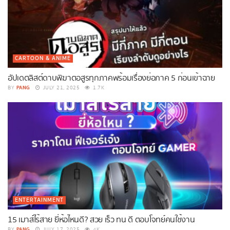
CARTOON & ANIME
อัปเดตลิสต์ดาบพิฆาตอสูรทุกภาคพร้อมเรื่องย่อภาค 5 ก่อนเข้าฉาย
PANG
BY
JULY 21, 2025
1.7K
ENTERTAINMENT
15 เมาส์ไร้สาย ยี่ห้อไหนดี? สวย เร็ว ทน ดี ตอบโจทย์คนใช้งาน
PANG
BY
JULY 17, 2025
4K