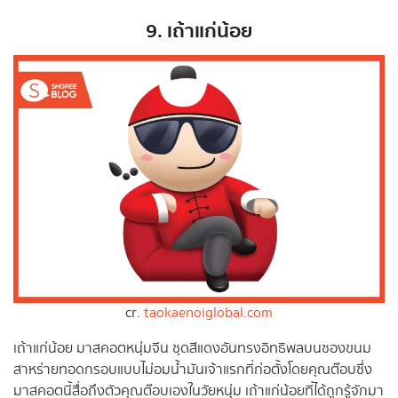
9. เถ้าแก่น้อย
cr.
taokaenoiglobal.com
เถ้าแก่น้อย มาสคอตหนุ่มจีน ชุดสีแดงอันทรงอิทธิพลบนซองขนม
สาหร่ายทอดกรอบแบบไม่อมน้ำมันเจ้าแรกที่ก่อตั้งโดยคุณต๊อบซึ่ง
มาสคอตนี้สื่อถึงตัวคุณต๊อบเองในวัยหนุ่ม เถ้าแก่น้อยที่ได้ถูกรู้จักมา