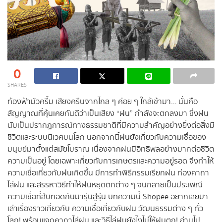
0
SHARES
ท้องฟ้ามัวครึ้ม เสียงครืนจากไกล ๆ ค่อย ๆ ใกล้เข้ามา… นั่นคือ
สัญญาณที่คุ้นเคยกันดีว่าเป็นเสียง “ฝน” กำลังจะตกลงมา ซึ่งฝน
นับเป็นปรากฏการณ์ทางธรรมชาติที่มีความสำคัญอย่างยิ่งต่อสิ่งมี
ชีวิตและระบบนิเวศบนโลก นอกจากนี้ฝนยังเกี่ยวกับความเชื่อของ
มนุษย์มาตั้งแต่สมัยโบราณ เนื่องจากฝนมีอิทธิพลอย่างมากต่อชีวิต
ความเป็นอยู่ โดยเฉพาะเกี่ยวกับการเกษตรและความอยู่รอด จึงทำให้
ความเชื่อเกี่ยวกับฝนเกิดขึ้น มีการทำพิธีกรรมเรียกฝน ท่องคาถา
ไล่ฝน และสรรหาวิธีทำให้ฝนหยุดตกต่าง ๆ จนกลายเป็นประเพณี
ความเชื่อที่สืบทอดกันมารุ่นสู่รุ่น บทความนี้ Shopee อยากเลยมา
เล่าเรื่องราวเกี่ยวกับ ความเชื่อเกี่ยวกับฝน วัฒนธรรมต่าง ๆ ทั่ว
โลก! พร้อมแจกคาถาไล่ฝน และวิธีไล่ฝนยังไงไม่ให้ฝนตก! อ่านไป