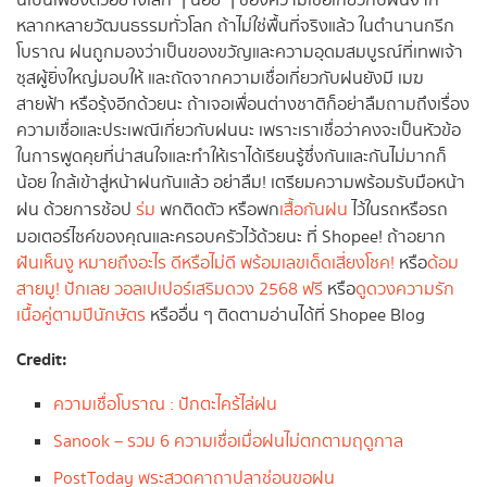
นี่เป็นเพียงตัวอย่างเล็ก ๆ น้อย ๆ ของความเชื่อเกี่ยวกับฝนจาก
หลากหลายวัฒนธรรมทั่วโลก ถ้าไม่ใช่พื้นที่จริงแล้ว ในตำนานกรีก
โบราณ ฝนถูกมองว่าเป็นของขวัญและความอุดมสมบูรณ์ที่เทพเจ้า
ซุสผู้ยิ่งใหญ่มอบให้ และถัดจากความเชื่อเกี่ยวกับฝนยังมี เมฆ
สายฟ้า หรือรุ้งอีกด้วยนะ ถ้าเจอเพื่อนต่างชาติก็อย่าลืมถามถึงเรื่อง
ความเชื่อและประเพณีเกี่ยวกับฝนนะ เพราะเราเชื่อว่าคงจะเป็นหัวข้อ
ในการพูดคุยที่น่าสนใจและทำให้เราได้เรียนรู้ซึ่งกันและกันไม่มากก็
น้อย ใกล้เข้าสู่หน้าฝนกันแล้ว อย่าลืม! เตรียมความพร้อมรับมือหน้า
ฝน ด้วยการช้อป
ร่ม
พกติดตัว หรือพก
เสื้อกันฝน
ไว้ในรถหรือรถ
มอเตอร์ไซค์ของคุณและครอบครัวไว้ด้วยนะ ที่ Shopee!
ถ้าอยาก
ฝันเห็นงู หมายถึงอะไร ดีหรือไม่ดี พร้อมเลขเด็ดเสี่ยงโชค!
หรือ
ด้อม
สายมู! ปักเลย วอลเปเปอร์เสริมดวง 2568 ฟรี
หรือ
ดูดวงความรัก
เนื้อคู่ตามปีนักษัตร
หรืออื่น ๆ ติดตามอ่านได้ที่ Shopee Blog
Credit:
ความเชื่อโบราณ : ปักตะไคร้ไล่ฝน
Sanook – รวม 6 ความเชื่อเมื่อฝนไม่ตกตามฤดูกาล
PostToday พระสวดคาถาปลาช่อนขอฝน