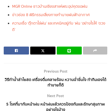
MGR Online ชาวบ้านเชียงสาแห่พระอุปคุตขอฝน
ข่าวช่อง 8 พิธีกรรมเสี่ยงทายทำนายฝนฟ้าอากาศ
ความเชื่อ ‘ตุ๊กตาไล่ฝน’ และเทคนิคอยู่กับ ‘ฝน ‘อย่างไรให้ ‘ดวง
ดี’
Previous Post
วิธีทำน้ำลำไยสด เครื่องดื่มคลายร้อน หวานฉ่ำชื่นใจ ทำกินเองได้
ทำขายก็ดี
Next Post
5 โรคที่มากับหน้าฝน หน้าฝนแล้วควรป้องกันและรักษาสุขภาพ
อย่างไรบ้าง