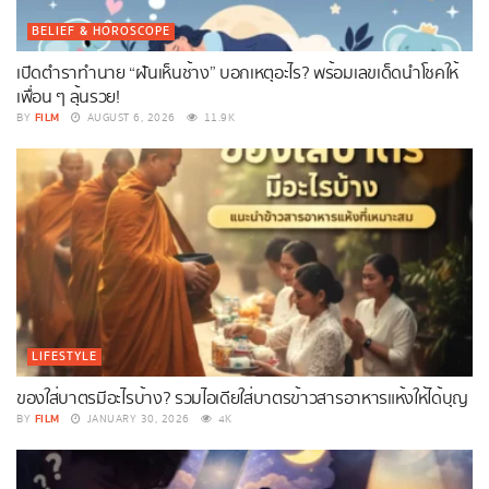
BELIEF & HOROSCOPE
เปิดตำราทำนาย “ฝันเห็นช้าง” บอกเหตุอะไร? พร้อมเลขเด็ดนำโชคให้
เพื่อน ๆ ลุ้นรวย!
FILM
BY
AUGUST 6, 2026
11.9K
LIFESTYLE
ของใส่บาตรมีอะไรบ้าง? รวมไอเดียใส่บาตรข้าวสารอาหารแห้งให้ได้บุญ
FILM
BY
JANUARY 30, 2026
4K