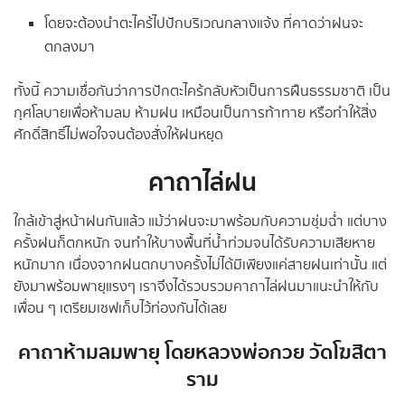
โดยจะต้องนำตะไคร้ไปปักบริเวณกลางแจ้ง ที่คาดว่าฝนจะ
ตกลงมา
ทั้งนี้ ความเชื่อกันว่าการปักตะไคร้กลับหัวเป็นการฝืนธรรมชาติ เป็น
กุศโลบายเพื่อห้ามลม ห้ามฝน เหมือนเป็นการท้าทาย หรือทำให้สิ่ง
ศักดิ์สิทธิ์ไม่พอใจจนต้องสั่งให้ฝนหยุด
คาถาไล่ฝน
ใกล้เข้าสู่หน้าฝนกันแล้ว แม้ว่าฝนจะมาพร้อมกับความชุ่มฉ่ำ แต่บาง
ครั้งฝนก็ตกหนัก จนทำให้บางพื้นที่น้ำท่วมจนได้รับความเสียหาย
หนักมาก เนื่องจากฝนตกบางครั้งไม่ได้มีเพียงแค่สายฝนเท่านั้น แต่
ยังมาพร้อมพายุแรงๆ เราจึงได้รวบรวมคาถาไล่ฝนมาแนะนำให้กับ
เพื่อน ๆ เตรียมเซฟเก็บไว้ท่องกันได้เลย
คาถาห้ามลมพายุ โดยหลวงพ่อกวย วัดโฆสิตา
ราม