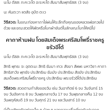
นะโม ตัสสะ ภะคะวะโต อะระหะโต สัมมาสัมพุทธัสสะ (3 จบ)
นะ หันตะวา แตสัง อุปัต ตะเว
วิธีสวด:
ในขณะท่องคาถาไล่ฝนให้ระลึกถึงคุณของหลวงพ่อกวยไป
ด้วย และขณะสวดให้พัดหรือโบกผ้ายันต์ในลักษณะโบกให้หนีไป
คาถาห้ามฝน โดยสมเด็จพระศรีสมโพธิ์ราชครู
ขรัวอีโต้
นะโม ตัสสะ ภะคะวะโต อะระหะโต สัมมาสัมพุทธัสสะ (3 จบ)
สิทธิ พุทธะ จะ อุตตะมะ สิทธิ ธัมมา เทวะ สังฆา สัพพะ มหาวิชา คาถา
สิทธิสาวัง พุทธัง ประสิทธิเม ธัมมัง ประสิทธิเม สังฆัง ประสิทธิเม
สมเด็จพระศรีสมโพธิ์ราชครู ประสิทธิเม พระขรัวอีโต้ประสิทธิเม
วิธีสวด:
สวดตามกำลังของวัน เช่น วันอาทิตย์ 6 จบ วันจันทร์ 15
จบ วันอังคาร 8 จบ วันพุธกลางวัน 17 จบ วันพุธกลางคืน 12 จบ
วันพฤหัสบดี 19 จบ วันศุกร์ 21 จบ และวันเสาร์ 10 จบ