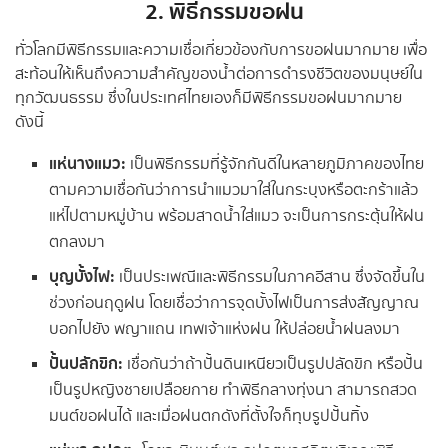
2. พิธีกรรมขอฝน
ทั่วโลกมีพิธีกรรมและความเชื่อเกี่ยวข้องกับการขอฝนมากมาย เพื่อ
สะท้อนให้เห็นถึงความสำคัญของน้ำต่อการดำรงชีวิตของมนุษย์ใน
ทุกวัฒนธรรม ซึ่งในประเทศไทยเองก็มีพิธีกรรมขอฝนมากมาย
ดังนี้
แห่นางแมว:
เป็นพิธีกรรมที่รู้จักกันดีในหลายภูมิภาคของไทย
ตามความเชื่อกันว่าการนำแมวมาใส่ในกระบุงหรือตะกร้าแล้ว
แห่ไปตามหมู่บ้าน พร้อมสาดน้ำใส่แมว จะเป็นการกระตุ้นให้ฝน
ตกลงมา
บุญบั้งไฟ:
เป็นประเพณีและพิธีกรรมในภาคอีสาน ซึ่งจัดขึ้นใน
ช่วงก่อนฤดูฝน โดยเชื่อว่าการจุดบั้งไฟเป็นการส่งสัญญาณ
บอกไปยัง พญาแถน เทพเจ้าแห่งฝน ให้ปล่อยน้ำฝนลงมา
ปั้นปลักขิก:
เชื่อกันว่าถ้าปั้นดินเหนียวเป็นรูปปลัดขิก หรือปั้น
เป็นรูปหญิงชายเปลือยกาย ทำพิธีกลางทุ่งนา สามารถสวด
มนต์ขอฝนได้ และเมื่อฝนตกดังที่ตั้งใจก็ทุบรูปปั้นทิ้ง