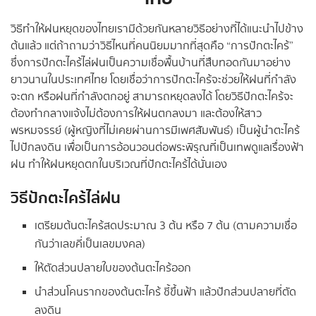
วิธีทำให้ฝนหยุดของไทยเรามีด้วยกันหลายวิธีอย่างที่ได้แนะนำไปข้าง
ต้นแล้ว แต่ถ้าถามว่าวิธีไหนที่คนนิยมมากที่สุดคือ “การปักตะไคร้”
ซึ่งการปักตะไคร้ไล่ฝนเป็นความเชื่อพื้นบ้านที่สืบทอดกันมาอย่าง
ยาวนานในประเทศไทย โดยเชื่อว่าการปักตะไคร้จะช่วยให้ฝนที่กำลัง
จะตก หรือฝนที่กำลังตกอยู่ สามารถหยุดลงได้ โดยวิธีปักตะไคร้จะ
ต้องทำกลางแจ้งไม่ต้องการให้ฝนตกลงมา และต้องให้สาว
พรหมจรรย์ (ผู้หญิงที่ไม่เคยผ่านการมีเพศสัมพันธ์) เป็นผู้นำตะไคร้
ไปปักลงดิน เพื่อเป็นการอ้อนวอนต่อพระพิรุณที่เป็นเทพดูแลเรื่องฟ้า
ฝน ทำให้ฝนหยุดตกในบริเวณที่ปักตะไคร้ได้นั่นเอง
วิธีปักตะไคร้
ไล่ฝน
เตรียมต้นตะไคร้สดประมาณ 3 ต้น หรือ 7 ต้น (ตามความเชื่อ
กันว่าเลขคี่เป็นเลขมงคล)
ให้ตัดส่วนปลายใบของต้นตะไคร้ออก
นำส่วนโคนรากของต้นตะไคร้ ชี้ขึ้นฟ้า แล้วปักส่วนปลายที่ตัด
ลงดิน