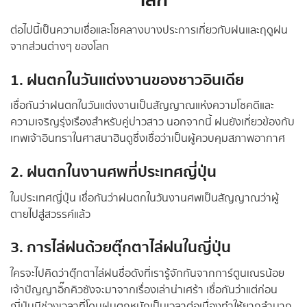
โลก
ต่อไปนี้เป็นความเชื่อและโชคลางบางประการเกี่ยวกับฝนและฤดูฝน
จากส่วนต่างๆ ของโลก
1. ฝนตกในวันแต่งงานของชาวอินเดีย
เชื่อกันว่าฝนตกในวันแต่งงานเป็นสัญญาณแห่งความโชคดีและ
ความเจริญรุ่งเรืองสำหรับคู่บ่าวสาว นอกจากนี้ ฝนยังเกี่ยวข้องกับ
เทพเจ้าอินทราในศาสนาฮินดูซึ่งเชื่อว่าเป็นผู้ควบคุมสภาพอากาศ
2. ฝนตกในงานศพที่ประเทศญี่ปุ่น
ในประเทศญี่ปุ่น เชื่อกันว่าฝนตกในวันงานศพเป็นสัญญาณว่าผู้
ตายไปสู่สวรรค์แล้ว
3. การไล่ฝนด้วยตุ๊กตาไล่ฝนในญี่ปุ่น
ใครจะไปคิดว่าตุ๊กตาไล่ฝนชื่อดังที่เรารู้จักกันจากการ์ตูนเณรน้อย
เจ้าปัญญาอิ๊กคิวซังจะมาจากเรื่องเล่าน่าเศร้า เชื่อกันว่าแต่ก่อน
ญี่ปุ่นมีช่วงเวลาที่โดนฝนตกหนักเป็นเวลาต่อเนื่องทำให้ยากลำบาก