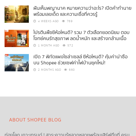
ฝันเห็นพญานาค หมายความว่าอะไร? เปิดคำทำนาย
พร้อมเลขเด็ด และความเชื่อที่ควรรู้
4 WEEKS AGO
769
โปรตีนพืชยี่ห้อไหนดี? รวม 7 ตัวเลือกยอดนิยม ตอบ
โจทย์คนรักสุขภาพ ลดน้ำหนัก และสร้างกล้ามเนื้อ
1 MONTH AGO
572
เปิด 7 พิกัดแผงโซล่าเซลล์ ยี่ห้อไหนดี? คุ้มค่าน่าซื้อ
บน Shopee ช่วยเซฟค่าไฟบ้านยุคใหม่!
2 MONTHS AGO
660
ABOUT SHOPEE BLOG
ท่องโลก เกาะเทรนด์ ! สาระความรู้หลากหลายพร้อมเสิร์ฟถึงที่ ครบ