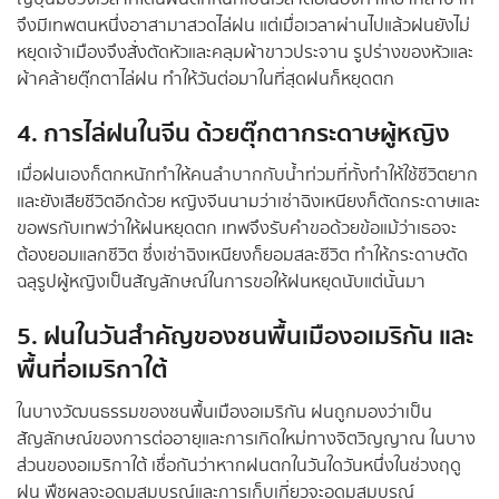
จึงมีเทพตนหนึ่งอาสามาสวดไล่ฝน แต่เมื่อเวลาผ่านไปแล้วฝนยังไม่
หยุดเจ้าเมืองจึงสั่งตัดหัวและคลุมผ้าขาวประจาน รูปร่างของหัวและ
ผ้าคล้ายตุ๊กตาไล่ฝน ทำให้วันต่อมาในที่สุดฝนก็หยุดตก
4. การไล่ฝนในจีน ด้วยตุ๊กตากระดาษผู้หญิง
เมื่อฝนเองก็ตกหนักทำให้คนลำบากกับน้ำท่วมที่ทั้งทำให้ใช้ชีวิตยาก
และยังเสียชีวิตอีกด้วย หญิงจีนนามว่าเซ่าฉิงเหนียงก็ตัดกระดาษและ
ขอพรกับเทพว่าให้ฝนหยุดตก เทพจึงรับคำขอด้วยข้อแม้ว่าเธอจะ
ต้องยอมแลกชีวิต ซึ่งเซ่าฉิงเหนียงก็ยอมสละชีวิต ทำให้กระดาษตัด
ฉลุรูปผู้หญิงเป็นสัญลักษณ์ในการขอให้ฝนหยุดนับแต่นั้นมา
5. ฝนในวันสำคัญของชนพื้นเมืองอเมริกัน และ
พื้นที่อเมริกาใต้
ในบางวัฒนธรรมของชนพื้นเมืองอเมริกัน ฝนถูกมองว่าเป็น
สัญลักษณ์ของการต่ออายุและการเกิดใหม่ทางจิตวิญญาณ ในบาง
ส่วนของอเมริกาใต้ เชื่อกันว่าหากฝนตกในวันใดวันหนึ่งในช่วงฤดู
ฝน พืชผลจะอุดมสมบูรณ์และการเก็บเกี่ยวจะอุดมสมบูรณ์