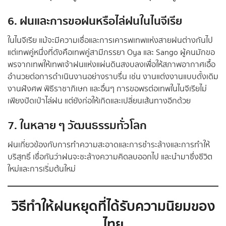
6. ฝนและการขอฝนหรือไล่ฝนในไนจีเรีย
ในไนจีเรีย แม้จะมีความเชื่อและการเคารพเทพแห่งสายฝนต่างกันไป
แต่เทพคู่หนึ่งที่ดังคือเทพคู่สามีภรรยา Oya และ Sango ผู้คนมักขอ
พรจากเทพให้เทพเจ้าฝนแห่งแผ่นดินสงบลงเพื่อให้สภาพอากาศเอื้อ
อำนวยต่อการดำเนินงานอย่างราบรื่น เช่น งานแต่งงานแบบดั้งเดิม
งานฝังศพ พิธีราชาภิเษก และอื่นๆ การขอพรต่อเทพในไนจีเรียไม่
เพียงปัดเป่าไล่ฝน แต่ยังก่อให้เกิดและเปลี่ยนเส้นทางอีกด้วย
7. ในหลาย ๆ วัฒนธรรมทั่วโลก
ฝนเกี่ยวข้องกับการทำความสะอาดและการชำระล้างและการทำให้
บริสุทธิ์ เชื่อกันว่าฝนจะชะล้างความคิดลบออกไป และนำมาซึ่งชีวิต
ใหม่และการเริ่มต้นใหม่
วิธีทำให้ฝนหยุด
ที่ได้รับความนิยมของ
ไทย