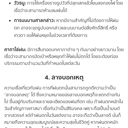
วัวธนู:
การใช้เครื่องรางรูปวัวที่ปลุกเสกแล้วโยนลงกองไฟ โดย
เชื่อว่าจะสามารถห้ามลมฝนได้
การบนบานศาลกล่าว:
หากมีงานสำคัญที่ไม่ต้องการให้ฝน
ตก อาจจะจุดธูปบอกกล่าวและบนบานต่อสิ่งศักดิ์สิทธิ์ หรือ
เทวดา ขอให้ฝนหยุดในช่วงเวลาที่ต้องการ
คาถาไล่ฝน
:
มีการสืบทอดบทคาถาต่าง ๆ กันมาอย่างยาวนาน โดย
เชื่อว่าจะสามาถรปัดเป่าหรือหยุดทำให้ฝนไม่ตกได้ โดยจะต้องท่อง
บริกรรมตามจำนวนวันที่กำหนดในแต่ละวัน
4. ลางบอกเหตุ
ความเชื่อเกี่ยวกับฝน การที่ฝนตกนั้นสามารถถูกตีความว่าเป็น
“ลางบอกเหตุ” ได้ ซึ่งความหมายของลางบอกเหตุก็จะแตกต่างกัน
ไป ขึ้นอยู่กับบริบทและรายละเอียดของฝนที่ตก เช่น ถ้าฝนตกหนักใน
วันสำคัญทางศาสนา เชื่อกันว่าเป็นสิริมงคล เพราะถือเป็นน้ำมนต์
จากสวรรค์ แต่ถ้าฝนตกในวันแต่งงาน อาจจะถือว่าเป็นลางดี นั่นก็
หมายถึงความอุดมสมบูรณ์และความสุขในชีวิตคู่ หากฝนตกหนัก