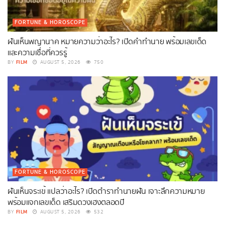
FORTUNE & HOROSCOPE
ฝันเห็นพญานาค หมายความว่าอะไร? เปิดคำทำนาย พร้อมเลขเด็ด
และความเชื่อที่ควรรู้
FILM
BY
AUGUST 5, 2026
750
FORTUNE & HOROSCOPE
ฝันเห็นจระเข้ แปลว่าอะไร? เปิดตำราทำนายฝัน เจาะลึกความหมาย
พร้อมแจกเลขเด็ด เสริมดวงเฮงตลอดปี
FILM
BY
AUGUST 5, 2026
532