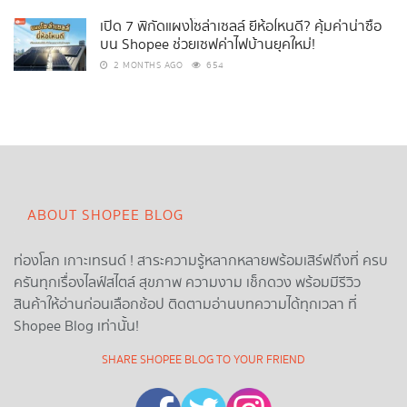
เปิด 7 พิกัดแผงโซล่าเซลล์ ยี่ห้อไหนดี? คุ้มค่าน่าซื้อ
บน Shopee ช่วยเซฟค่าไฟบ้านยุคใหม่!
2 MONTHS AGO
654
ABOUT SHOPEE BLOG
ท่องโลก เกาะเทรนด์ ! สาระความรู้หลากหลายพร้อมเสิร์ฟถึงที่ ครบ
ครันทุกเรื่องไลฟ์สไตล์ สุขภาพ ความงาม เช็กดวง พร้อมมีรีวิว
สินค้าให้อ่านก่อนเลือกช้อป ติดตามอ่านบทความได้ทุกเวลา ที่
Shopee Blog เท่านั้น!
SHARE SHOPEE BLOG TO YOUR FRIEND