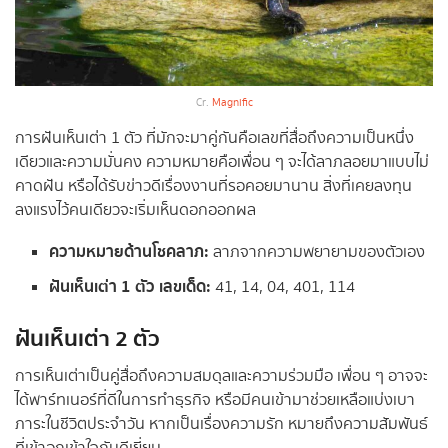
Cr.
Magnific
การฝันเห็นเต่า 1 ตัว ที่มักจะมาคู่กันคือเลขที่สื่อถึงความเป็นหนึ่ง
เดียวและความมั่นคง ความหมายคือเพื่อน ๆ จะได้ลาภลอยมาแบบไม่
คาดฝัน หรือได้รับข่าวดีเรื่องงานที่รอคอยมานาน สิ่งที่เคยลงทุน
ลงแรงไว้คนเดียวจะเริ่มเห็นดอกออกผล
ความหมายด้านโชคลาภ:
ลาภจากความพยายามของตัวเอง
ฝันเห็นเต่า 1 ตัว เลขเด็ด:
41, 14, 04, 401, 114
ฝันเห็นเต่า 2 ตัว
การเห็นเต่าเป็นคู่สื่อถึงความสมดุลและความร่วมมือ เพื่อน ๆ อาจจะ
ได้พาร์ทเนอร์ที่ดีในการทำธุรกิจ หรือมีคนเข้ามาช่วยเหลือแบ่งเบา
ภาระในชีวิตประจำวัน หากเป็นเรื่องความรัก หมายถึงความสัมพันธ์