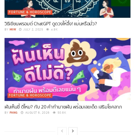
FORTUNE & HOROSCOPE
วิธีเขียนพรอมต์ ChatGPT ดูดวงให้จึ้ง! แม่นหรือมั่ว?
MIW
BY
JULY 2, 2025
4.9K
FORTUNE & HOROSCOPE
ฝันเห็นขี้ ดีไหม? กับ 20 คำทำนายฝัน พร้อมเลขเด็ด เสริมโชคลาภ
PANG
BY
AUGUST 6, 2026
50.6K