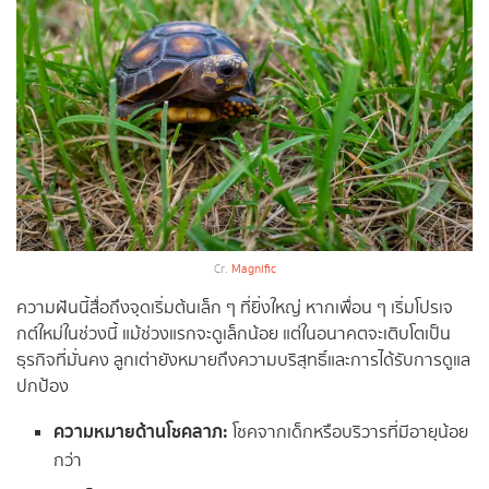
Cr.
Magnific
ความฝันนี้สื่อถึงจุดเริ่มต้นเล็ก ๆ ที่ยิ่งใหญ่ หากเพื่อน ๆ เริ่มโปรเจ
กต์ใหม่ในช่วงนี้ แม้ช่วงแรกจะดูเล็กน้อย แต่ในอนาคตจะเติบโตเป็น
ธุรกิจที่มั่นคง ลูกเต่ายังหมายถึงความบริสุทธิ์และการได้รับการดูแล
ปกป้อง
ความหมายด้านโชคลาภ:
โชคจากเด็กหรือบริวารที่มีอายุน้อย
กว่า