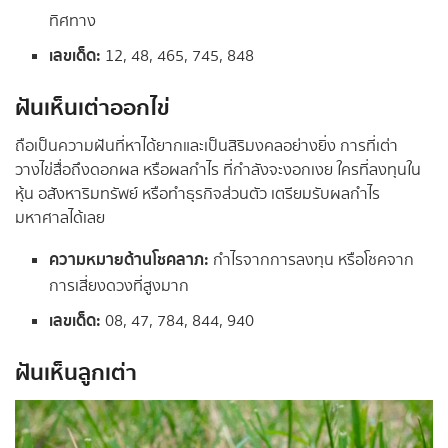
ทิศทาง
เลขเด็ด:
12, 48, 465, 745, 848
ฝันเห็นเต่าออกไข่
ถือเป็นความฝันที่หาได้ยากและเป็นสิริมงคลอย่างยิ่ง การที่เต่า
วางไข่สื่อถึงดอกผล หรือผลกำไร ที่กำลังจะงอกเงย ใครที่ลงทุนใน
หุ้น อสังหาริมทรัพย์ หรือทำธุรกิจส่วนตัว เตรียมรับผลกำไร
มหาศาลได้เลย
ความหมายด้านโชคลาภ:
กำไรจากการลงทุน หรือโชคจาก
การเสี่ยงดวงที่สูงมาก
เลขเด็ด:
08, 47, 784, 844, 940
ฝันเห็นลูกเต่า