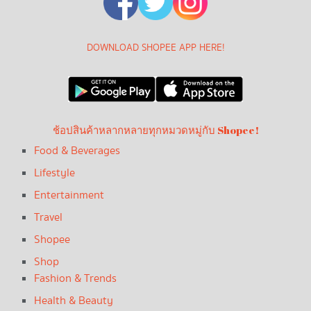
DOWNLOAD SHOPEE APP HERE!
ช้อปสินค้าหลากหลายทุกหมวดหมู่กับ Shopee!
Food & Beverages
Lifestyle
Entertainment
Travel
Shopee
Shop
Fashion & Trends
Health & Beauty