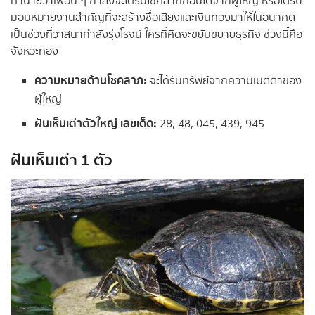
ทำนายว่าเพื่อน ๆ กำลังจะได้รับโชคลาภก้อนโตจากผู้ใหญ่ หรือได้รับ
มอบหมายงานสำคัญที่จะสร้างชื่อเสียงและเงินทองมาให้ในอนาคต
เป็นช่วงที่วาสนากำลังรุ่งโรจน์ ใครที่คิดจะขยับขยายธุรกิจ ช่วงนี้คือ
จังหวะทอง
ความหมายด้านโชคลาภ:
จะได้รับทรัพย์จากความเมตตาของ
ผู้ใหญ่
ฝันเห็นเต่าตัวใหญ่ เลขเด็ด:
28, 48, 045, 439, 945
ฝันเห็นเต่า 1 ตัว