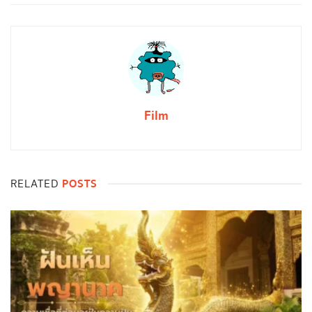
Film
POSTS
RELATED