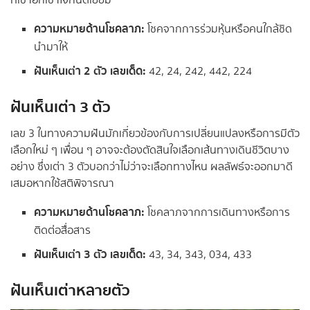
ที่เข้าอกเข้าใจกันดีเยี่ยม
ความหมายด้านโชคลาภ:
โชคจากการร่วมหุ้นหรือคนใกล้ชิด
นำมาให้
ฝันเห็นเต่า 2 ตัว เลขเด็ด:
42, 24, 242, 442, 224
ฝันเห็นเต่า 3 ตัว
เลข 3 ในทางความฝันมักเกี่ยวข้องกับการเปลี่ยนแปลงหรือการมีตัว
เลือกใหม่ ๆ เพื่อน ๆ อาจจะต้องตัดสินใจเลือกเส้นทางเดินชีวิตบาง
อย่าง ซึ่งเต่า 3 ตัวบอกว่าไม่ว่าจะเลือกทางไหน ผลลัพธ์จะออกมาดี
เสมอหากใช้สติพิจารณา
ความหมายด้านโชคลาภ:
โชคลาภจากการเดินทางหรือการ
ติดต่อสื่อสาร
ฝันเห็นเต่า 3 ตัว เลขเด็ด:
43, 34, 343, 034, 433
ฝันเห็นเต่าหลายตัว