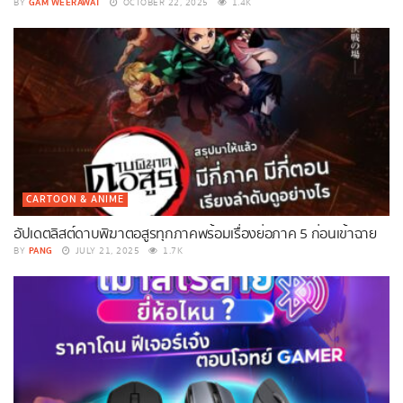
GAM WEERAWAT
BY
OCTOBER 22, 2025
1.4K
CARTOON & ANIME
อัปเดตลิสต์ดาบพิฆาตอสูรทุกภาคพร้อมเรื่องย่อภาค 5 ก่อนเข้าฉาย
PANG
BY
JULY 21, 2025
1.7K