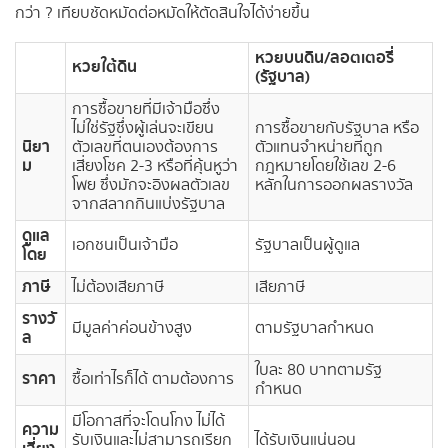
กว่า ? เทียบชัดหมัดต่อหมัดให้ตัดสินใจได้ง่ายขึ้น
หวยบนดิน/ลอตเตอรี่
หวยใต้ดิน
(รัฐบาล)
การซื้อขายที่มีเจ้ามือซึ่ง
ไม่ใช่รัฐซึ่งผู้เล่นจะเขียน
การซื้อขายกับรัฐบาล หรือ
นิยา
ตัวเลขที่ตนเองต้องการ
ตัวแทนจำหน่ายที่ถูก
ม
เสี่ยงโชค 2-3 หรือที่คุ้นหูว่า
กฎหมายโดยใช้เลข 2-6
โพย ซึ่งมักจะอิงผลตัวเลข
หลักในการออกผลรางวัล
จากสลากกินแบ่งรัฐบาล
ดูแล
เอกชนเป็นเจ้ามือ
รัฐบาลเป็นผู้ดูแล
โดย
ภาษี
ไม่ต้องเสียภาษี
เสียภาษี
รางวั
มีมูลค่าค่อนข้างสูง
ตามรัฐบาลกำหนด
ล
ใบละ 80 บาทตามรัฐ
ราคา
ซื้อเท่าไรก็ได้ ตามต้องการ
กำหนด
มีโอกาสที่จะโดนโกง ไม่ได้
ความ
รับเงินและไม่สามารถเรียก
ได้รับเงินแน่นอน