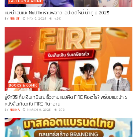
CARTOON & ANIME
แนะนำอนิเมะ Netflix ห้ามพลาด! อัปเดตใหม่ น่าดู ปี 2025
NIN ST
BY
MAY 6, 2025
4.9K
BOOKS & COMIC
รู้จักวิธีเก็บเงินเกษียณเร็วตามแนวคิด FIRE คืออะไร? พร้อมแนะนำ 5
หนังสือเกี่ยวกับ FIRE ที่น่าอ่าน
NOINA
BY
MARCH 6, 2025
373