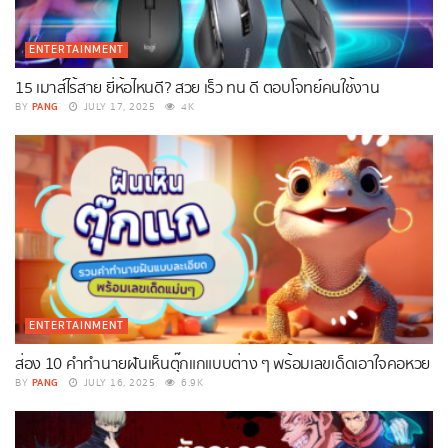
ENTERTAINMENT
15 เมาส์ไร้สาย ยี่ห้อไหนดี? สวย เร็ว ทน ดี ตอบโจทย์คนใช้งาน
PANG
BY
JULY 17, 2025
4K
ENTERTAINMENT
ส่อง 10 คำทำนายฝันเห็นตุ๊กแกแบบต่าง ๆ พร้อมเลขเด็ดเอาใจคอหวย
PANG
BY
JULY 16, 2025
6.9K