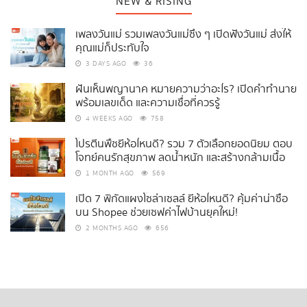
NEW & RISING
เพลงวันแม่ รวมเพลงวันแม่ซึ้ง ๆ เปิดฟังวันแม่ ส่งให้
คุณแม่ก็ประทับใจ
3 DAYS AGO
36
ฝันเห็นพญานาค หมายความว่าอะไร? เปิดคำทำนาย
พร้อมเลขเด็ด และความเชื่อที่ควรรู้
4 WEEKS AGO
758
โปรตีนพืชยี่ห้อไหนดี? รวม 7 ตัวเลือกยอดนิยม ตอบ
โจทย์คนรักสุขภาพ ลดน้ำหนัก และสร้างกล้ามเนื้อ
1 MONTH AGO
569
เปิด 7 พิกัดแผงโซล่าเซลล์ ยี่ห้อไหนดี? คุ้มค่าน่าซื้อ
บน Shopee ช่วยเซฟค่าไฟบ้านยุคใหม่!
2 MONTHS AGO
656