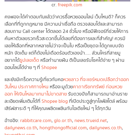
cr.
freepik.com
คงพอจะได้คำตอบกันแล้วว่าควรซื้อหวยออนไลน์ เว็บไหนดี? ก็ควร
เลือกที่ที่ถูกกฎหมาย มีความน่าเชื่อถือ ตรวจสอบได้และสามารถ
สอบถาม Call center ได้ตลอด 24 ชั่วโมง หรือมีฟีเจอร์ที่ช่วยให้การ
ค้นหาตัวเลขรวกเร็วสะดวกขึ้นได้เลขที่ต้องการและที่สำคัญ! ควรมี
เลขให้เลือกที่หลากหลายไม่ว่าจะเป็นใบ หรือเป็ยชุดจะได้ถูกแบบจัด
หนัก จัดเต็ม แต่ก็ต้องไม่เดือดร้อนตัวเองน้า….. ส่วนใครที่สายมู
อยากได้
ธูปเลขเด็ด
หรือทำนายฝัน ตีเป็นเลขรับโชคได้ง่าย ๆ ผ่าน
ออนไลน์ได้ง่าย ๆ ที่
Shopee
และยังมีเกร็ดความรู้เกี่ยวกับคอ
หวยลาว ที่จะแชร์หมดเปลือกว่าออก
วันไหน ประกาศทางไหน
หรือจะมูด้วย
คาถาเรียกทรัพย์ ก่อนหวย
ออก ให้เงินไหลมาเทมาไม่ขาดสาย
รับดวงปังก็สามารถมาอ่านราย
ละเอียดเพิ่มเติมได้ที่
Shopee blog
ที่เปิดประตูสู่ทุกไลฟ์สไตล์ พร้อม
เสิร์ฟสาระดี ๆ ที่ให้คุณเพลิดเพลินกับไอเดียใหม่ ๆ ได้ทุกวัน
อ้างอิง:
rabbitcare.com
,
glo.or.th
,
news.trueid.net
,
dailynews.co.th
,
hongthongofficial.com
,
dailynews.co.th
,