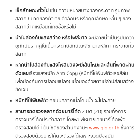
เช็กลักษณะทั่วไป
เช่น ความหนายบางของกระดาศ รูปภาพ
สลาก ขนาดของตัวเลข ตัวอักษร หรือคุณลักษณะอื่น ๆ ของ
สลากว่าคเหมือนที่เคยซื้อหรือไม่
นำไปส่องกับแสงสว่าง หรือไฟสีขาว
จะมีลายน้ำเป็นรูปนกวา
ยุภักษ์ปรากฏในเนื้อกระดาษลักษณะสีขาวและสีเทา กระจายทั่ว
สลาก
หากนำไปส่องกับแสงไฟสีม่วงจะมีเส้นไหมและเส้นที่พาดผ่าน
ตัวเลข
เรืองแสงหมึก Anti Copy (หมึกที่ใช้พิมพ์ตัวเลขสีส้ม
เพื่อป้องกันการปลอมแปลง) เมื่อมองด้วยตาเปล่ามีสีส้มสว่าง
ชัดเจน
หมึกที่ใช้พิมพ์
ตัวเลขบนสลากเมื่อโดนน้ำ จะไม่ละลาย
สามารถตรวจสลากด้วยบาร์โค้ด
2 มิติ (2D) รวมทั้งการ
ตรวจบาร์โค้ดประจำสลาก โดยพิมพ์หมายเลขบาร์โค้ดเพื่อ
ตรวจสอบได้ที่เว็บไซต์ของสำนักงานฯ
www.glo.or.th
ซึ่งการ
ตรวจสอบด้วยบาร์โค้ดจะตรวจได้เฉพาะงวดปัจจุบัน