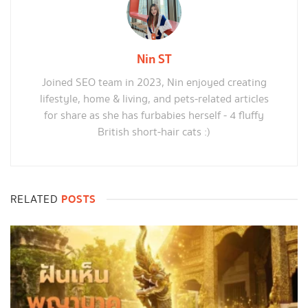
Nin ST
Joined SEO team in 2023, Nin enjoyed creating
lifestyle, home & living, and pets-related articles
for share as she has furbabies herself - 4 fluffy
British short-hair cats :)
POSTS
RELATED