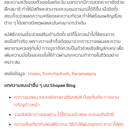
และความหวังของตัวเองในแต่ละวัน นอกจากนี้การสวดคาถายังช่วย
ฝึกสมาธิ ทำให้มีสติและสามารถควบคุมอารมณ์ได้ดีขึ้น เมื่อจิตใจ
สงบก็จะช่วยลดความเครียดและความกังวล ทำให้พร้อมเผชิญเรื่อง
ต่าง ๆ ได้อย่างมีเหตุผลและมั่นคงมากกว่าเดิม
แม้พิธีกรรมนี้จะช่วยเสริมด้านจิตใจ แต่ก็ไม่ควรนำไปใช้แทนการ
ลงมือทำจริง เพราะความสำเร็จต้องมาจากการวางแผนและความ
พยายามควบคู่กันไป การบูชาจึงควรเป็นตัวช่วยเชิงสัญลักษณ์ เพื่อ
เพิ่มความมั่นใจและแรงใจให้ก้าวผ่านทุกความท้าทายในชีวิตอย่าง
เหมาะสม
แหล่งข้อมูล :
tnews
,
Komchadluek
,
Barameepra
บทความแนะนำอื่น ๆ บน Shopee Blog
คาถาขุนแผน หลวงพ่อกวย เสริมเสน่ห์ ป้องกันภัย การงาน
เจริญก้าวหน้า
รวมลิสต์คาถาสอบผ่าน ไว้ใช้ก่อนเข้าสอบ คะแนนปังชัวร์!
ความเชื่อเกี่ยวกับฝนพิธีกรรม วิธีทำให้ฝนหยุดตก คาถาไล่ฝน