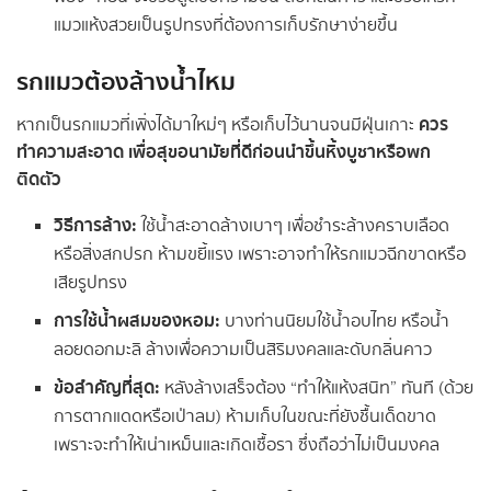
แมวแห้งสวยเป็นรูปทรงที่ต้องการเก็บรักษาง่ายขึ้น
รกแมวต้องล้างน้ำไหม
ควร
หากเป็นรกแมวที่เพิ่งได้มาใหม่ๆ หรือเก็บไว้นานจนมีฝุ่นเกาะ
ทำความสะอาด เพื่อสุขอนามัยที่ดีก่อนนำขึ้นหิ้งบูชาหรือพก
ติดตัว
วิธีการล้าง:
ใช้น้ำสะอาดล้างเบาๆ เพื่อชำระล้างคราบเลือด
หรือสิ่งสกปรก ห้ามขยี้แรง เพราะอาจทำให้รกแมวฉีกขาดหรือ
เสียรูปทรง
การใช้น้ำผสมของหอม:
บางท่านนิยมใช้น้ำอบไทย หรือน้ำ
ลอยดอกมะลิ ล้างเพื่อความเป็นสิริมงคลและดับกลิ่นคาว
ข้อสำคัญที่สุด:
หลังล้างเสร็จต้อง “ทำให้แห้งสนิท” ทันที (ด้วย
การตากแดดหรือเป่าลม) ห้ามเก็บในขณะที่ยังชื้นเด็ดขาด
เพราะจะทำให้เน่าเหม็นและเกิดเชื้อรา ซึ่งถือว่าไม่เป็นมงคล