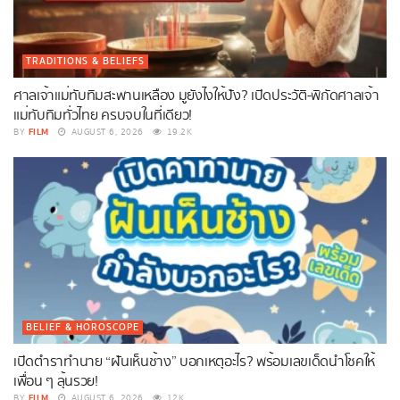
TRADITIONS & BELIEFS
ศาลเจ้าแม่ทับทิมสะพานเหลือง มูยังไงให้ปัง? เปิดประวัติ-พิกัดศาลเจ้า
แม่ทับทิมทั่วไทย ครบจบในที่เดียว!
FILM
BY
AUGUST 6, 2026
19.2K
BELIEF & HOROSCOPE
เปิดตำราทำนาย “ฝันเห็นช้าง” บอกเหตุอะไร? พร้อมเลขเด็ดนำโชคให้
เพื่อน ๆ ลุ้นรวย!
FILM
BY
AUGUST 6, 2026
12K