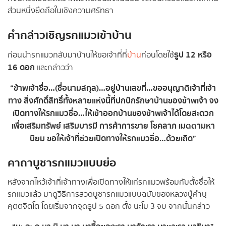
ส่วนหนึ่งยึดถือในเชิงความศรัทธา
คำกล่าวเชิญรกแมวเข้าบ้าน
ธูป 12 หรือ
ก่อนนำรกแมวกลับมาบ้านให้ขอเจ้าที่ที่
บ้าน
ก่อนโดยใช้
16 ดอก
และกล่าวว่า
“ข้าพเจ้าชื่อ…(ชื่อนามสกุล)…อยู่บ้านเลขที่…ขออนุญาติเจ้าที่เจ้า
ทาง สิ่งศักดิ์สิทธิ์ทั้งหลายแห่งนี้ที่ปกปักรักษาบ้านของข้าพเจ้า จง
เปิดทางให้รกแมวชื่อ…ให้เข้าออกบ้านของข้าพเจ้าได้โดยสะดวก
เพื่อเสริมทรัพย์ เสริมบารมี การค้าการขาย โชคลาภ เมตตามหา
นิยม ขอให้เจ้าที่ช่วยเปิดทางให้รกแมวชื่อ…ด้วยเถิด”
คาถาบูชารกแมวแบบย่อ
หลังจากไหว้เจ้าที่เจ้าทางเพื่อเปิดทางให้แก่รกแมวพร้อมกับตั้งชื่อให้
รกแมวแล้ว มาดูวิธีการสวดบูชารกแมวแบบฉบับของหลวงปู่คำบุ
คุตตจิตโต โดยเริ่มจากจุดธูป 5 ดอก ตั้ง นะโม 3 จบ จากนั้นกล่าว