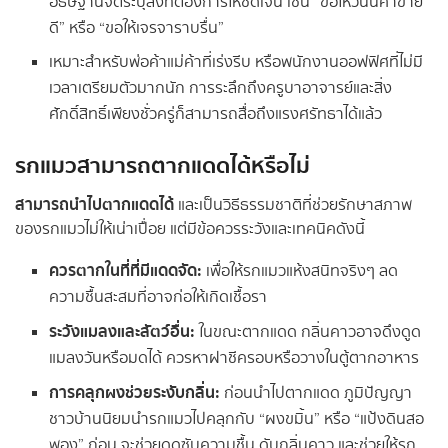
อธิษฐานจิตระบุสิ่งที่ต้องการให้ชัดเจน เช่น “ขอให้วันนี้ค้าขาย
ดี” หรือ “ขอให้เจรจาราบรื่น”
เหมาะสำหรับพ่อค้าแม่ค้าที่เร่งรีบ หรือพนักงานออฟฟิศที่ไม่มี
เวลาเตรียมตัวมากนัก การระลึกถึงครูบาอาจารย์และสิ่ง
ศักดิ์สิทธิ์เพียงชั่วครู่ก็สามารถสื่อถึงแรงศรัทธาได้แล้ว
รกแมวสามารถตากแดดได้หรือไม่
สามารถนำไปตากแดดได้
และเป็นวิธีธรรมชาติที่ช่วยรักษาสภาพ
ของรกแมวไม่ให้เน่าเปื่อย แต่มีข้อควรระวังและเทคนิคดังนี้
ควรตากในที่ที่มีแดดจัด:
เพื่อให้รกแมวแห้งสนิทจริงๆ ลด
ความชื้นสะสมที่อาจก่อให้เกิดเชื้อรา
ระวังแมลงและสัตว์อื่น:
ในขณะตากแดด กลิ่นคาวอาจดึงดูด
แมลงวันหรือมดได้ ควรหาฝาชีครอบหรือวางในตู้ตากอาหาร
การคลุกผงช่วยระงับกลิ่น:
ก่อนนำไปตากแดด ภูมิปัญญา
ชาวบ้านนิยมนำรกแมวไปคลุกกับ “ผงขมิ้น” หรือ “แป้งดินสอ
พอง” ก่อน จะช่วยดูดซับความชื้น ดับกลิ่นคาว และช่วยให้รก