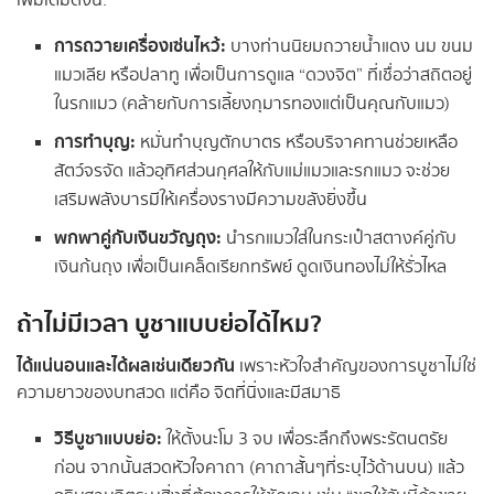
เพิ่มเติมดังนี้:
การถวายเครื่องเซ่นไหว้:
บางท่านนิยมถวายน้ำแดง นม ขนม
แมวเลีย หรือปลาทู เพื่อเป็นการดูแล “ดวงจิต” ที่เชื่อว่าสถิตอยู่
ในรกแมว (คล้ายกับการเลี้ยงกุมารทองแต่เป็นคุณกับแมว)
การทำบุญ:
หมั่นทำบุญตักบาตร หรือบริจาคทานช่วยเหลือ
สัตว์จรจัด แล้วอุทิศส่วนกุศลให้กับแม่แมวและรกแมว จะช่วย
เสริมพลังบารมีให้เครื่องรางมีความขลังยิ่งขึ้น
พกพาคู่กับเงินขวัญถุง:
นำรกแมวใส่ในกระเป๋าสตางค์คู่กับ
เงินก้นถุง เพื่อเป็นเคล็ดเรียกทรัพย์ ดูดเงินทองไม่ให้รั่วไหล
ถ้าไม่มีเวลา บูชาแบบย่อได้ไหม?
ได้แน่นอนและได้ผลเช่นเดียวกัน
เพราะหัวใจสำคัญของการบูชาไม่ใช่
ความยาวของบทสวด แต่คือ จิตที่นิ่งและมีสมาธิ
วิธีบูชาแบบย่อ:
ให้ตั้งนะโม 3 จบ เพื่อระลึกถึงพระรัตนตรัย
ก่อน จากนั้นสวดหัวใจคาถา (คาถาสั้นๆที่ระบุไว้ด้านบน) แล้ว