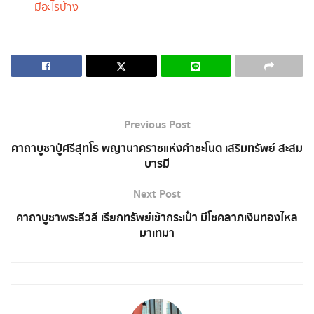
มีอะไรบ้าง
Previous Post
คาถาบูชาปู่ศรีสุทโธ พญานาคราชแห่งคำชะโนด เสริมทรัพย์ สะสม
บารมี
Next Post
คาถาบูชาพระสีวลี เรียกทรัพย์เข้ากระเป๋า มีโชคลาภเงินทองไหล
มาเทมา