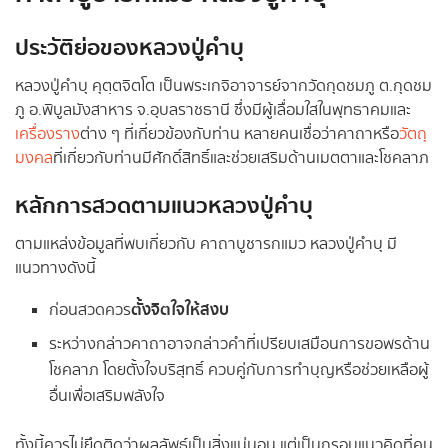
ประวัติย่อของหลวงปู่คำบุ
หลวงปู่คำบุ คุตฺตจิตโต เป็นพระเกจิอาจารย์จากวัดกุดชมภู ต.กุดชม
ภู อ.พิบูลมังสาหาร จ.อุบลราชธานี ซึ่งมีผู้เลื่อมใสในพุทธาคมและ
เครื่องราง
ต่าง ๆ ที่เกี่ยวข้องกับท่าน หลายคนเชื่อว่าคาถาหรือ
วัตถุ
มงคล
ที่เกี่ยวกับท่านมีศักดิ์สิทธิ์และช่วยเสริมด้านเมตตาและโชคลาภ
หลักการสวดตามแนวหลวงปู่คำบุ
ตามแหล่งข้อมูลที่พบเกี่ยวกับ คาถาบูชารกแมว หลวงปู่คำบุ มี
แนวทางดังนี้
ตั้งจิตใจให้สงบ
ก่อนสวดควร
ระหว่างกล่าวคาถาอาจกล่าวคำที่เปรียบเสมือนการขอพรด้าน
โชคลาภ โดยตั้งใจบริสุทธิ์ ควบคู่กับการทำบุญหรือช่วยเหลือผู้
อื่นเพื่อเสริมพลังใจ
ทั้งนี้ควรไม่ยึดติดว่าผลลัพธ์เป็นสิ่งแน่นอน แต่เป็นกรอบแนวคิดที่คน