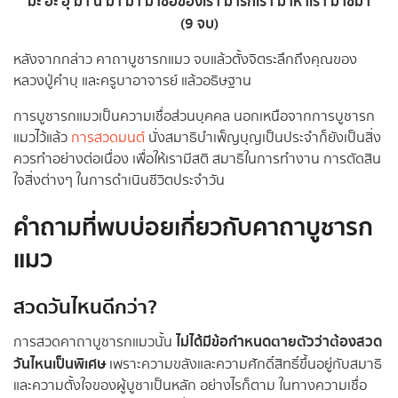
“มะ อะ อุ มา นิ มา มา มาซื้อของเรา มารักเรา มาหาเรา มาซิมา”
(9 จบ)
หลังจากกล่าว คาถาบูชารกแมว จบแล้วตั้งจิตระลึกถึงคุณของ
หลวงปู่คำบุ และครูบาอาจารย์ แล้วอธิษฐาน
การบูชารกแมวเป็นความเชื่อส่วนบุคคล นอกเหนือจากการบูชารก
แมวไว้แล้ว
การสวดมนต์
นั่งสมาธิบำเพ็ญบุญเป็นประจำก็ยังเป็นสิ่ง
ควรทำอย่างต่อเนื่อง เพื่อให้เรามีสติ สมาธิในการทำงาน การตัดสิน
ใจสิ่งต่างๆ ในการดำเนินชีวิตประจำวัน
คำถามที่พบบ่อยเกี่ยวกับคาถาบูชารก
แมว
สวดวันไหนดีกว่า?
ไม่ได้มีข้อกำหนดตายตัวว่าต้องสวด
การสวดคาถาบูชารกแมวนั้น
วันไหนเป็นพิเศษ
เพราะความขลังและความศักดิ์สิทธิ์ขึ้นอยู่กับสมาธิ
และความตั้งใจของผู้บูชาเป็นหลัก อย่างไรก็ตาม ในทางความเชื่อ