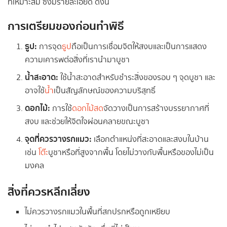
ที่เหมาะสม ซึ่งมีรายละเอียด ดังนี้
การเตรียมของก่อนทำพิธี
ธูป:
การจุด
ธูป
ถือเป็นการเชื่อมจิตให้สงบและเป็นการแสดง
ความเคารพต่อสิ่งที่เรานำมาบูชา
น้ำสะอาด:
ใช้น้ำสะอาดสำหรับชำระสิ่งของรอบ ๆ จุดบูชา และ
อาจใช้
น้ำ
เป็นสัญลักษณ์ของความบริสุทธิ์
ดอกไม้:
การใช้
ดอกไม้สด
จัดวางเป็นการสร้างบรรยากาศที่
สงบ และช่วยให้จิตใจผ่อนคลายขณะบูชา
จุดที่ควรวางรกแมว:
เลือกตำแหน่งที่สะอาดและสงบในบ้าน
เช่น
โต๊ะ
บูชาหรือที่สูงจากพื้น โดยไม่วางกับพื้นหรือของไม่เป็น
มงคล
สิ่งที่ควรหลีกเลี่ยง
ไม่ควรวางรกแมวในพื้นที่สกปรกหรือถูกเหยียบ