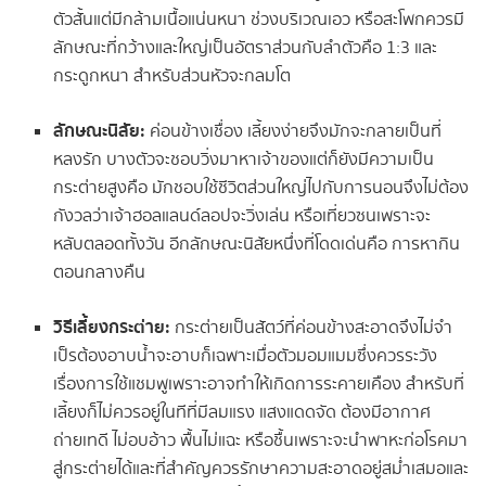
ตัวสั้นแต่มีกล้ามเนื้อแน่นหนา ช่วงบริเวณเอว หรือสะโพกควรมี
ลักษณะที่กว้างและใหญ่เป็นอัตราส่วนกับลำตัวคือ 1:3 และ
กระดูกหนา สำหรับส่วนหัวจะกลมโต
ลักษณะนิสัย:
ค่อนข้างเชื่อง เลี้ยงง่ายจึงมักจะกลายเป็นที่
หลงรัก บางตัวจะชอบวิ่งมาหาเจ้าของแต่ก็ยังมีความเป็น
กระต่ายสูงคือ มักชอบใช้ชีวิตส่วนใหญ่ไปกับการนอนจึงไม่ต้อง
กังวลว่าเจ้าฮอลแลนด์ลอปจะวิ่งเล่น หรือเที่ยวซนเพราะจะ
หลับตลอดทั้งวัน อีกลักษณะนิสัยหนึ่งที่โดดเด่นคือ การหากิน
ตอนกลางคืน
วิธีเลี้ยงกระต่าย:
กระต่ายเป็นสัตว์ที่ค่อนข้างสะอาดจึงไม่จำ
เป็รต้องอาบน้ำจะอาบก็เฉพาะเมื่อตัวมอมแมมซึ่งควรระวัง
เรื่องการใช้แชมพูเพราะอาจทำให้เกิดการระคายเคือง สำหรับที่
เลี้ยงก็ไม่ควรอยู่ในทีที่มีลมแรง แสงแดดจัด ต้องมีอากาศ
ถ่ายเทดี ไม่อบอ้าว พื้นไม่แฉะ หรือชื้นเพราะจะนำพาหะก่อโรคมา
สู่กระต่ายได้และที่สำคัญควรรักษาความสะอาดอยู่สม่ำเสมอและ