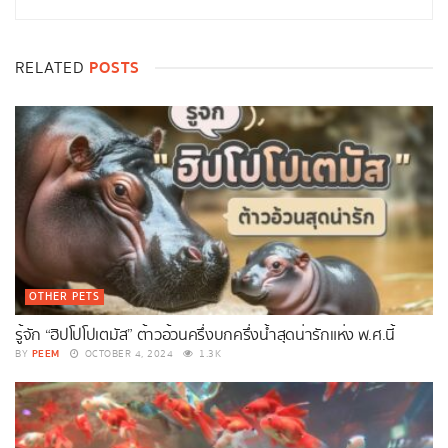
POSTS
RELATED
OTHER PETS
รู้จัก “ฮิปโปโปเตมัส” ต้าวอ้วนครึ่งบกครึ่งน้ำสุดน่ารักแห่ง พ.ศ.นี้
PEEM
BY
OCTOBER 4, 2024
1.3K