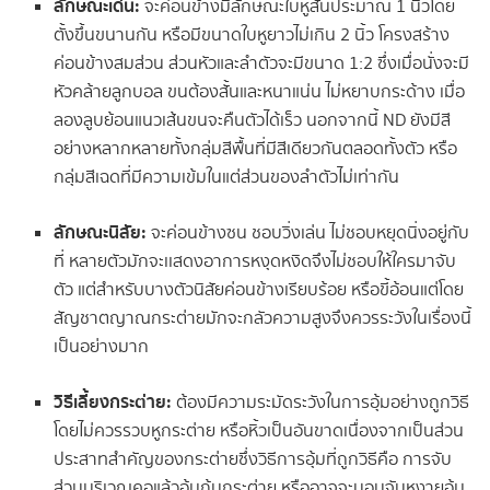
ลักษณะเด่น:
จะค่อนข้างมีลักษณะใบหูสั้นประมาณ 1 นิ้วโดย
ตั้งขึ้นขนานกัน หรือมีขนาดใบหูยาวไม่เกิน 2 นิ้ว โครงสร้าง
ค่อนข้างสมส่วน ส่วนหัวและลำตัวจะมีขนาด 1:2 ซึ่งเมื่อนั่งจะมี
หัวคล้ายลูกบอล ขนต้องสั้นและหนาแน่น ไม่หยาบกระด้าง เมื่อ
ลองลูบย้อนแนวเส้นขนจะคืนตัวได้เร็ว นอกจากนี้ ND ยังมีสี
อย่างหลากหลายทั้งกลุ่มสีพื้นที่มีสีเดียวกันตลอดทั้งตัว หรือ
กลุ่มสีเฉดที่มีความเข้มในแต่ส่วนของลำตัวไม่เท่ากัน
ลักษณะนิสัย:
จะค่อนข้างซน ชอบวิ่งเล่น ไม่ชอบหยุดนิ่งอยู่กับ
ที่ หลายตัวมักจะเเสดงอาการหงุดหงิดจึงไม่ชอบให้ใครมาจับ
ตัว แต่สำหรับบางตัวนิสัยค่อนข้างเรียบร้อย หรือขี้อ้อนแต่โดย
สัญชาตญาณกระต่ายมักจะกลัวความสูงจึงควรระวังในเรื่องนี้
เป็นอย่างมาก
วิธีเลี้ยงกระต่าย:
ต้องมีความระมัดระวังในการอุ้มอย่างถูกวิธี
โดยไม่ควรรวบหูกระต่าย หรือหิ้วเป็นอันขาดเนื่องจากเป็นส่วน
ประสาทสำคัญของกระต่ายซึ่งวิธีการอุ้มที่ถูกวิธีคือ การจับ
ส่วนบริเวณคอแล้วอุ้มก้นกระต่าย หรืออาจจะนอนจับหงายอุ้ม