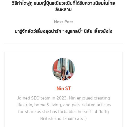
วิธีทําไดฟูกุ ขนมญี่ปุ่นเหนียวหนึบที่ได้รับความนิยมในไทย
ล้นหลาม
Next Post
มารู้จักสัตว์เลี้ยงสุดน่ารัก “หนูแกสบี้” นิสัย เลี้ยงยังไง
Nin ST
Joined SEO team in 2023, Nin enjoyed creating
lifestyle, home & living, and pets-related articles
for share as she has furbabies herself - 4 fluffy
British short-hair cats :)