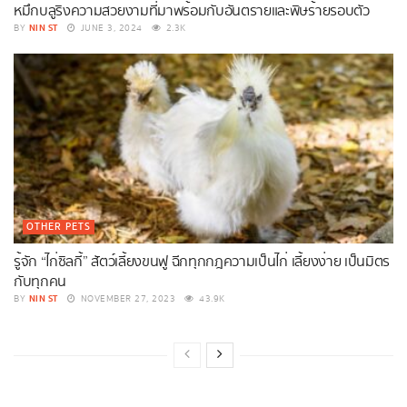
หมึกบลูริงความสวยงามที่มาพร้อมกับอันตรายและพิษร้ายรอบตัว
NIN ST
BY
JUNE 3, 2024
2.3K
OTHER PETS
รู้จัก “ไก่ซิลกี้” สัตว์เลี้ยงขนฟู ฉีกทุกกฎความเป็นไก่ เลี้ยงง่าย เป็นมิตร
กับทุกคน
NIN ST
BY
NOVEMBER 27, 2023
43.9K