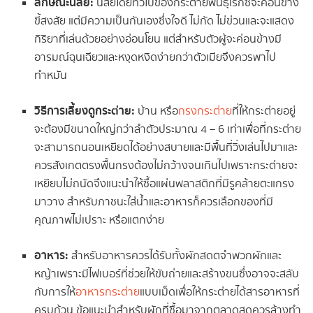
ลักษณะนิสัย:
นิสัยโดยทั่วไปของกระต่ายพันธุ์เร็กซ์จะค่อนข้าง
ขี้สงสัย แต่มีความเป็นกันเองซึ่งใจดี ไม่กัด ไม่ข่วนและจะแสดง
กิริยาที่เล่นด้วยอย่างอ่อนโยน แต่สำหรับตัวผู้จะค่อนข้างมี
อารมณ์ฉุนเฉียวและหงุดหงิดง่ายกว่าตัวเมียจึงควรพาไป
ทำหมัน
วิธีการเลี้ยงดูกระต่าย:
บ้าน หรือ
กรงกระต่าย
ที่ให้กระต่ายอยู่
จะต้องมีขนาดใหญ่กว่าลำตัวประมาณ 4 – 6 เท่าเพื่อที่กระต่าย
จะสามารถนอนเหยียดได้อย่างสบายและมีพื้นที่วิ่งเล่นไปมาและ
ควรสังเกตตรงพื้นกรงต้องไม่กว้างจนเกินไปเพราะกระต่ายจะ
เหยียบไม่ถนัดจึงแนะนำให้ซื้อแผ่นพลาสติกที่มีรูคล้ายตะแกรง
มาวาง สำหรับภาชนะใส่น้ำและอาหารก็ควรเลือกของที่มี
คุณภาพไม่เปราะ หรือแตกง่าย
อาหาร:
สำหรับอาหารควรได้รับทั้งผักสดตจำพวกผักและ
หญ้าเพราะมีไฟเบอร์ที่ช่วยให้ขับถ่ายและสร้างขนซึ่งอาจจะสลับ
กับการให้
อาหารกระต่าย
แบบเม็ดเพื่อให้กระต่ายได้สารอาหารที่
ครบถ้วน ข้อแนะนำสำหรับผักที่ซื้อมาจากตลาดสดควรล้างทำ