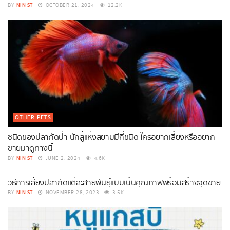
NIN ST
BY
OCTOBER 21, 2024
12.2K
OTHER PETS
ชนิดของปลากัดป่า นักสู้แห่งสยามมีกี่ชนิด ใครอยากเลี้ยงหรืออยาก
ขายมาดูทางนี้
NIN ST
BY
JUNE 2, 2024
4.6K
OTHER PETS
วิธีการเลี้ยงปลากัดแต่ละสายพันธ์ุแบบเน้นคุณภาพพร้อมสร้างจุดขาย
NIN ST
BY
NOVEMBER 28, 2023
3.5K