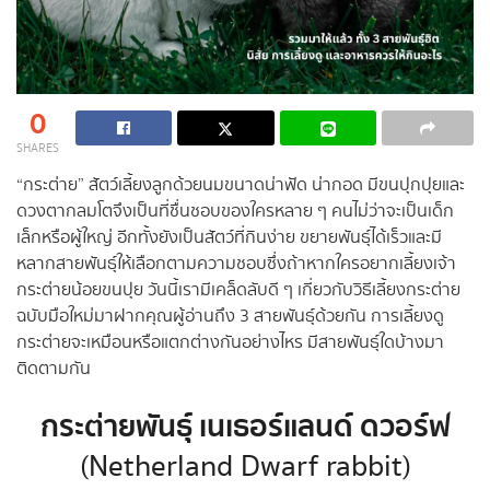
0
SHARES
“กระต่าย” สัตว์เลี้ยงลูกด้วยนมขนาดน่าฟัด น่ากอด มีขนปุกปุยและ
ดวงตากลมโตจึงเป็นที่ชื่นชอบของใครหลาย ๆ คนไม่ว่าจะเป็นเด็ก
เล็กหรือผู้ใหญ่ อีกทั้งยังเป็นสัตว์ที่กินง่าย ขยายพันธุ์ได้เร็วและมี
หลากสายพันธุ์ให้เลือกตามความชอบซึ่งถ้าหากใครอยากเลี้ยงเจ้า
กระต่ายน้อยขนปุย วันนี้เรามีเคล็ดลับดี ๆ เกี่ยวกับวิธีเลี้ยงกระต่าย
ฉบับมือใหม่มาฝากคุณผู้อ่านถึง 3 สายพันธุ์ด้วยกัน การเลี้ยงดู
กระต่ายจะเหมือนหรือแตกต่างกันอย่างไหร มีสายพันธุ์ใดบ้างมา
ติดตามกัน
กระต่ายพันธุ์ เนเธอร์แลนด์ ดวอร์ฟ
(Netherland Dwarf rabbit)