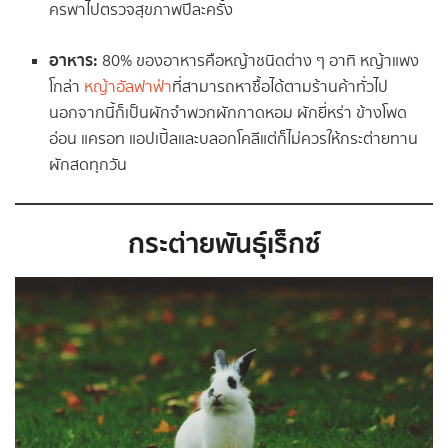
ครพาไปตรวจสุขภาพปีละครั้ง
อาหาร:
80% ของอาหารคือหญ้าชนิดต่าง ๆ อาทิ หญ้าแพง
โกล่า
หญ้าอัลฟาฟ่า
ที่สามารถหาซื้อได้ตามร้านค้าทั่วไป
นอกจากนี้ก็เป็นผักจำพวกผักกาดหอม ผักยี่หร่า ข้างโพด
อ่อน แครอท แอปเปิ้ลและบลอกโคลีแต่ก็ไม่ควรให้กระต่ายทาน
ผักสดทุกวัน
กระต่ายพันธุ์เร็กซ์