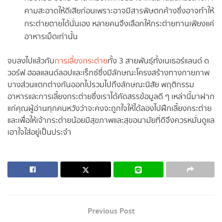
คามสะอาดให้ดีเสียก่อนเพราะอาจมีสารพิษตกค้างซึ่งอาจทำให้
กระต่ายตายได้นั่นเอง หลายคนจึงเลือกให้กระต่ายทานเพียงแค่
อาหารเม็ดเท่านั้น
จบลงไปแล้วกับ
การเลี้ยงกระต่าย
ทั้ง 3 สายพันธุ์ทั้งเนเธอร์แลนด์ ด
วอร์ฟ ฮอลแลนด์ลอปและเร็กซ์ซึ่งมีลักษณะโครงสร้างทางกายภาพ
บางส่วนแตกต่างกันออกไปรวมไปถึงลักษณะนิสัย พฤติกรรม
อาหารและการเลี้ยงกระต่ายซึ่งเราได้คัดสรรข้อมูลดี ๆ เหล่านี้มาฝาก
แก่คุณผู้อ่านทุกคนหวังว่าจะคงจะถูกใจให้ได้ลองไปฝึกเลี้ยงกระต่าย
และเพื่อให้เจ้ากระต่ายน้อยมีสุขภาพและสุขอนามัยที่ดีจึงควรหมั่นดูแล
เอาใจใส่อยู่เป็นประจำ
Previous Post