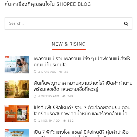
ค้นหาเรื่องที่คุณสนใจใน SHOPEE BLOG
NEW & RISING
เพลงวันแม่ รวมเพลงวันแม่ซึ้ง ๆ เปิดฟังวันแม่ ส่งให้
คุณแม่ก็ประทับใจ
2 DAYS AGO
35
ฝันเห็นพญานาค หมายความว่าอะไร? เปิดคำทำนาย
พร้อมเลขเด็ด และความเชื่อที่ควรรู้
4 WEEKS AGO
749
โปรตีนพืชยี่ห้อไหนดี? รวม 7 ตัวเลือกยอดนิยม ตอบ
โจทย์คนรักสุขภาพ ลดน้ำหนัก และสร้างกล้ามเนื้อ
1 MONTH AGO
562
เปิด 7 พิกัดแผงโซล่าเซลล์ ยี่ห้อไหนดี? คุ้มค่าน่าซื้อ