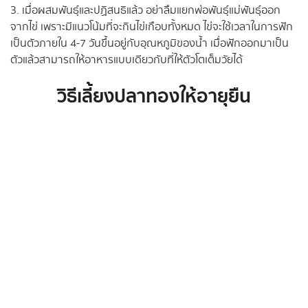
3. เมื่อผสมพันธุ์และปฏิสนธิแล้ว อย่าลืมแยกพ่อพันธุ์แม่พันธุ์ออก
จากไข่ เพราะมีแนวโน้มที่จะกินไข่เกือบทั้งหมด ไข่จะใช้เวลาในการฟัก
เป็นตัวภายใน 4-7 วันขึ้นอยู่กับอุณหภูมิของน้ำ เมื่อฟักออกมาเป็น
ตัวแล้วสามารถให้อาหารแบบเดียวกับที่ให้ตัวโตเต็มวัยได้
วิธีเลี้ยงปลาทองให้อายุยืน