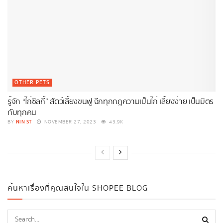
OTHER PETS
รู้จัก “ไก่ซิลกี้” สัตว์เลี้ยงขนฟู ฉีกทุกกฎความเป็นไก่ เลี้ยงง่าย เป็นมิตร
กับทุกคน
NIN ST
BY
NOVEMBER 27, 2023
43.9K
ค้นหาเรื่องที่คุณสนใจใน SHOPEE BLOG