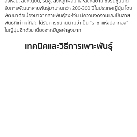
สิงห์จีน, สิงห์ญี่ปุ่น, รันชู, สิงห์ลูกผสม และสิงห์สยาม ซึ่งรันชูนั้นได้
รับการพัฒนาสายพันธุ์มานานกว่า 200-300 ปีในประเทศญี่ปุ่น โดย
พัฒนาต่อเนื่องมาจากสายพันธุ์สิงห์จีน มีความงดงามและเป็นสาย
พันธุ์ที่เก่าแก่ที่สุด ได้รับการขนานนามว่าเป็น “ราชาแห่งปลาทอง”
ในญี่ปุ่นอีกด้วย เนื่องจากมีมูลค่าสูงมาก
เทคนิคและวิธีการเพาะพันธุ์