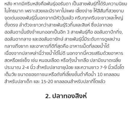
หลัง หากมีครีบหลังคือพันธุ์ออรันดา เป็นสายพันธุ์ที่ได้รับความนิยม
ในไทยมาก เพราะสวยและมีราคาไม่แพง เลี้ยงง่าย ให้สีสันที่สวยงาม
จุดเด่นของพันธุ์นี้นอกจากมีหัววุ้นแล้ว ครีบทุกครีบจะยาวและใหญ่
ตั้งตรง ลำตัวจะยาวกว่าสายพันธุ์ริวกิ้นและสิงห์ ซึ่งปลาทอง
ฮอลันดานั้นยังจำแนกออกเป็นอีก 3 สายพันธุ์คือ ฮอลันดาปักกิ่ง,
ฮอลันดากลาง และฮอลันดายักษ์ สายพันธุ์นี้มีระดับการดูแลปาน
กลางถึงยาก และอาหารที่ดีที่สุดคือ อาหารเม็ดที่ลอยน้ำได้
เนื่องจากปลาเหล่านี้ว่ายน้ำได้ไม่ดี นอกจากนี้ควรเสริมด้วยอาหาร
สดหรือแช่แข็ง เช่น หนอนเลือด หรือกุ้งน้ำเกลือ ปลามีขนาดเฉลี่ย
ประมาณ 2-4 นิ้ว สำหรับปลาอายุน้อย และความยาว 7-9 นิ้วเมื่อโต
เต็มวัย ขนาดของภาชนะหรือถังที่เลี้ยงขั้นต่ำคือน้ำ 10 แกลลอน
สำหรับปลาเด็ก และ 15-20 แกลลอนสำหรับปลาที่โตแล้ว
2. ปลาทองสิงห์