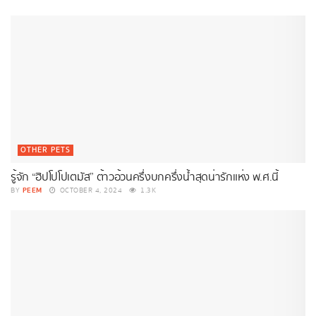
OTHER PETS
รู้จัก “ฮิปโปโปเตมัส” ต้าวอ้วนครึ่งบกครึ่งน้ำสุดน่ารักแห่ง พ.ศ.นี้
PEEM
BY
OCTOBER 4, 2024
1.3K