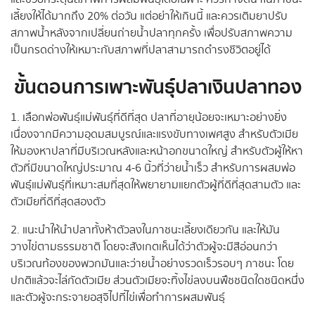
เลี้ยงให้ได้มากถึง 20% ต่อวัน แต่อย่าให้เกินนี้ และควรเติมยาปรับ
สภาพน้ำหลังจากเปลี่ยนถ่ายน้ำปลาทุกครั้ง เพื่อปรับสภาพความ
เป็นกรดด่างให้เหมาะกับสภาพที่ปลาสามารถดำรงชีวิตอยู่ได้
ขั้นตอนการเพาะพันธุ์ปลาเงินปลาทอง
1. เลือกพ่อพันธุ์แม่พันธุ์ที่ดีที่สุด ปลาที่อายุน้อยจะเหมาะอย่างยิ่ง
เนื่องจากมีความอุดมสมบูรณ์และแรงขับทางเพศสูง สำหรับตัวเมีย
ให้มองหาปลาที่มีบริเวณหลังและหน้าอกขนาดใหญ่ สำหรับตัวผู้ให้หา
ตัวที่มีขนาดใหญ่ประมาณ 4-6 นิ้วที่ว่ายน้ำเร็ว สำหรับการผสมพ่อ
พันธุ์แม่พันธุ์ที่เหมาะสมที่สุดให้พยายามแยกตัวผู้ที่ดีที่สุดสามตัว และ
ตัวเมียที่ดีที่สุดสองตัว
2. แนะนำให้นำปลาทั้งห้าตัวลงในภาชนะเลี้ยงเดียวกัน และให้มัน
วางไข่ตามธรรมชาติ โดยจะสังเกตเห็นได้ว่าตัวผู้จะมีสีอ่อนกว่า
บริเวณท้องของพวกมันและว่ายน้ำอย่างรวดเร็วรอบๆ ภาชนะ โดย
ปกติแล้วจะไล่กัดตัวเมีย ส่วนตัวเมียจะทิ้งไข่ลงบนพืชชนิดใดชนิดหนึ่ง
และตัวผู้จะกระจายอสุจิไปที่ไข่เพื่อทำการผสมพันธุ์