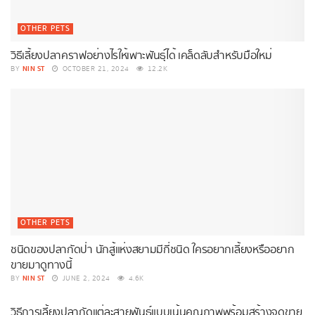
OTHER PETS
วิธีเลี้ยงปลาคราฟอย่างไรให้เพาะพันธุ์ได้ เคล็ดลับสำหรับมือใหม่
NIN ST
BY
OCTOBER 21, 2024
12.2K
OTHER PETS
ชนิดของปลากัดป่า นักสู้แห่งสยามมีกี่ชนิด ใครอยากเลี้ยงหรืออยาก
ขายมาดูทางนี้
NIN ST
BY
JUNE 2, 2024
4.6K
OTHER PETS
วิธีการเลี้ยงปลากัดแต่ละสายพันธ์ุแบบเน้นคุณภาพพร้อมสร้างจุดขาย