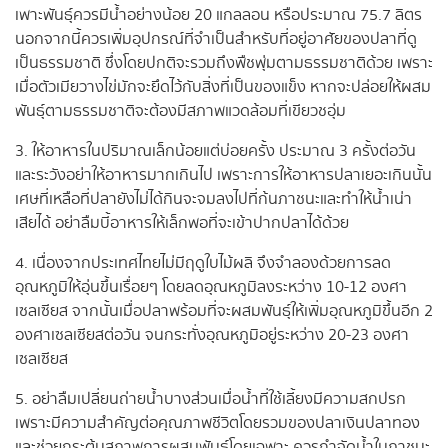
เพาะพันธุ์ควรมีน้ำอย่างน้อย 20 แกลลอน หรือประมาณ 75.7 ลิตร
นอกจากนี้ควรเพิ่มอุปกรณ์ที่จำเป็นสำหรับที่อยู่อาศัยของปลาที่ดู
เป็นธรรมชาติ ซึ่งโดยปกติจะรวมถึงพืชพุ่มตามธรรมชาติด้วย เพราะ
เมื่อตัวเมียวางไข่มักจะยึดไว้กับสิ่งที่เป็นของแข็ง หากจะปล่อยให้ผสม
พันธุ์ตามธรรมชาติจะต้องมีสภาพแวดล้อมที่เขียวชอุ่ม
3. ให้อาหารในปริมาณเล็กน้อยแต่บ่อยครั้ง ประมาณ 3 ครั้งต่อวัน
และระวังอย่าให้อาหารมากเกินไป เพราะการให้อาหารปลาเยอะเกินนั้น
เศษที่เหลือที่ปลายังไม่ได้กินจะจมลงไปที่ก้นภาชนะและทำให้น้ำเน่า
เสียได้ อย่าลืมบี้อาหารให้เล็กพอที่จะเข้าปากปลาได้ด้วย
4. เนื่องจากประเทศไทยไม่มีฤดูใบไม้ผลิ จึงจำลองด้วยการลด
อุณหภูมิให้อุ่นขึ้นเรื่อยๆ โดยลดอุณหภูมิลงระหว่าง 10-12 องศา
เซลเซียส จากนั้นเมื่อปลาพร้อมที่จะผสมพันธุ์ให้เพิ่มอุณหภูมิขึ้นอีก 2
องศาเซลเซียสต่อวัน จนกระทั่งอุณหภูมิอยู่ระหว่าง 20-23 องศา
เซลเซียส
5. อย่าลืมเปลี่ยนถ่ายน้ำบางส่วนเมื่อน้ำที่ใช้เลี้ยงมีความสกปรก
เพราะมีความสำคัญต่อคุณภาพชีวิตโดยรวมของปลาเงินปลาทอง
และช่วยกระตุ้นสภาพการผสมพันธุ์โดยเฉพาะ ควรกำจัดน้ำในภาชนะ