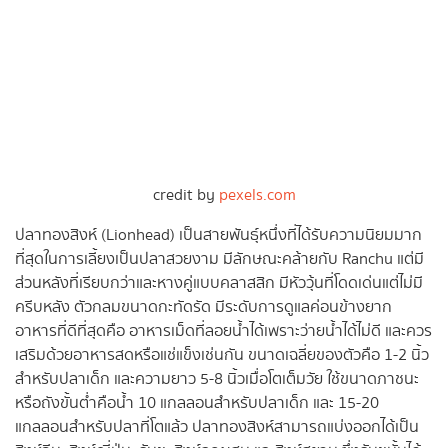
credit by
pexels.com
ปลาทองสิงห์ (Lionhead) เป็นสายพันธุ์หนึ่งที่ได้รับความนิยมมาก
ที่สุดในการเลี้ยงเป็นปลาสวยงาม มีลักษณะคล้ายกับ Ranchu แต่มี
ส่วนหลังที่เรียบกว่าและหางคู่แบบคลาสสิก มีหัววุ้นที่โดดเด่นแต่ไม่มี
ครีบหลัง ตัวกลมขนาดกะทัดรัด มีระดับการดูแลค่อนข้างยาก
อาหารที่ดีที่สุดคือ อาหารเม็ดที่ลอยน้ำได้เพราะว่ายน้ำได้ไม่ดี และควร
เสริมด้วยอาหารสดหรือแช่แข็งเช่นกัน ขนาดเฉลี่ยของตัวคือ 1-2 นิ้ว
สำหรับปลาเด็ก และความยาว 5-8 นิ้วเมื่อโตเต็มวัย ใช้ขนาดภาชนะ
หรือถังขั้นต่ำคือน้ำ 10 แกลลอนสำหรับปลาเด็ก และ 15-20
แกลลอนสำหรับปลาที่โตแล้ว ปลาทองสิงห์สามารถแบ่งออกได้เป็น