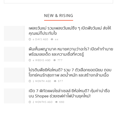
NEW & RISING
เพลงวันแม่ รวมเพลงวันแม่ซึ้ง ๆ เปิดฟังวันแม่ ส่งให้
คุณแม่ก็ประทับใจ
4 DAYS AGO
44
ฝันเห็นพญานาค หมายความว่าอะไร? เปิดคำทำนาย
พร้อมเลขเด็ด และความเชื่อที่ควรรู้
4 WEEKS AGO
777
โปรตีนพืชยี่ห้อไหนดี? รวม 7 ตัวเลือกยอดนิยม ตอบ
โจทย์คนรักสุขภาพ ลดน้ำหนัก และสร้างกล้ามเนื้อ
1 MONTH AGO
577
เปิด 7 พิกัดแผงโซล่าเซลล์ ยี่ห้อไหนดี? คุ้มค่าน่าซื้อ
บน Shopee ช่วยเซฟค่าไฟบ้านยุคใหม่!
2 MONTHS AGO
660