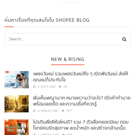
ค้นหาเรื่องที่คุณสนใจใน SHOPEE BLOG
NEW & RISING
เพลงวันแม่ รวมเพลงวันแม่ซึ้ง ๆ เปิดฟังวันแม่ ส่งให้
คุณแม่ก็ประทับใจ
3 DAYS AGO
36
ฝันเห็นพญานาค หมายความว่าอะไร? เปิดคำทำนาย
พร้อมเลขเด็ด และความเชื่อที่ควรรู้
4 WEEKS AGO
757
โปรตีนพืชยี่ห้อไหนดี? รวม 7 ตัวเลือกยอดนิยม ตอบ
โจทย์คนรักสุขภาพ ลดน้ำหนัก และสร้างกล้ามเนื้อ
1 MONTH AGO
566