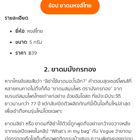
ช้อป ยาดมหงส์ไทย
รายละเอียด
ยี่ห้อ
: หงส์ไทย
ขนาด
: 5 กรัม
ราคา
: ฿39
2. ยาดมมังกรทอง
หากใครยังสงสัยว่า “ลิซ่าใช้ยาดมอะไรอีก?” คำตอบสุดเซอร์ไพรส์ที่
หลายคนคาดไม่ถึงก็คือ “ยาดมสมุนไพร ตรามังกรทอง” จาก
แบรนด์สมุนไพรไทยเก่าแก่อย่าง อ้วยอันโอสถ ที่แม้จะมีประวัติ
ยาวนานกว่า 77 ปี แต่กลับเปิดตัวผลิตภัณฑ์นี้เป็นไอเท็มใหม่ล่าสุด
เพื่อเข้าถึงคนรุ่นใหม่โดยเฉพาะ
ยาดมลิซ่า หรือ ยาดมที่ลิซ่าใช้ตัวนี้ถูกพูดถึงอย่างกว้างขวางหลัง
จากเธอเปิดเผยในคลิป “What’s in my bag” กับ Vogue ว่ายาดม
มังกรทองคือไอเท็มที่เธอพกติดกระเป๋าเสมอ ความพิเศษของยาดม