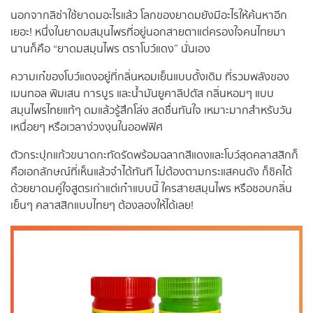
นอกจากลิซ่าใช้ยาดมอะไรแล้ว โลกของยาดมยังมีอะไรให้ค้นหาอีก
เยอะ! หนึ่งในยาดมสมุนไพรที่อยู่นอกสายตาแต่ครองใจคนไทยมา
นานก็คือ “ยาดมสมุนไพร ตราโบว์แดง” นั่นเอง
ความเก๋ของโบว์แดงอยู่ที่กลิ่นหอมเย็นแบบดั้งเดิม ที่รวมพลังของ
เมนทอล พิมเสน การบูร และน้ำมันยูคาลิปตัส กลิ่นหอมๆ แบบ
สมุนไพรไทยแท้ๆ ดมแล้วรู้สึกโล่ง สดชื่นทันใจ เหมาะมากสำหรับวัน
เหนื่อยๆ หรือเวลาง่วงงุนในออฟฟิศ
ตัวกระปุกแก้วขนาดกะทัดรัดพร้อมฉลากสีแดงและโบว์สุดคลาสสิกก็
คือเอกลักษณ์ที่เห็นแล้วจำได้ทันที ไม่ต้องตามกระแสคนดัง ก็ชิคได้
ด้วยยาดมคู่ใจสูตรเก่าแต่เก๋าแบบนี้ ใครสายสมุนไพร หรือชอบกลิ่น
เย็นๆ คลาสสิกแบบไทยๆ ต้องลองให้ได้เลย!