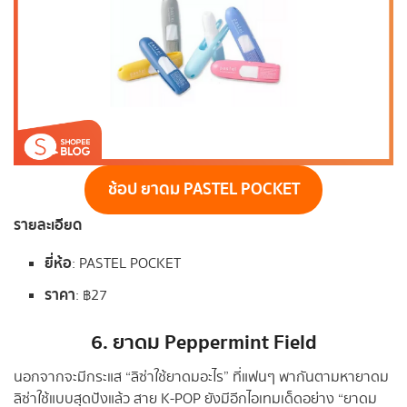
ช้อป ยาดม PASTEL POCKET
รายละเอียด
ยี่ห้อ
: PASTEL POCKET
ราคา
: ฿27
6. ยาดม Peppermint Field
นอกจากจะมีกระแส “ลิซ่าใช้ยาดมอะไร” ที่แฟนๆ พากันตามหายาดม
ลิซ่าใช้แบบสุดปังแล้ว สาย K-POP ยังมีอีกไอเทมเด็ดอย่าง “ยาดม