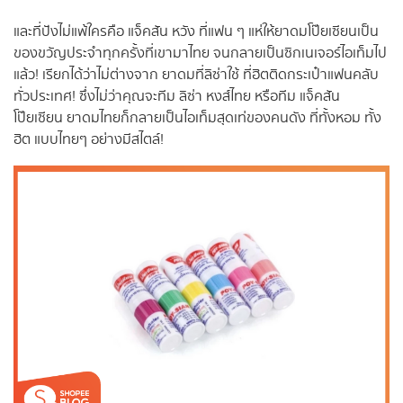
และที่ปังไม่แพ้ใครคือ แจ็คสัน หวัง ที่แฟน ๆ แห่ให้ยาดมโป๊ยเซียนเป็น
ของขวัญประจำทุกครั้งที่เขามาไทย จนกลายเป็นซิกเนเจอร์ไอเท็มไป
แล้ว! เรียกได้ว่าไม่ต่างจาก ยาดมที่ลิซ่าใช้ ที่ฮิตติดกระเป๋าแฟนคลับ
ทั่วประเทศ! ซึ่งไม่ว่าคุณจะทีม ลิซ่า หงส์ไทย หรือทีม แจ็คสัน
โป๊ยเซียน ยาดมไทยก็กลายเป็นไอเท็มสุดเท่ของคนดัง ที่ทั้งหอม ทั้ง
ฮิต แบบไทยๆ อย่างมีสไตล์!