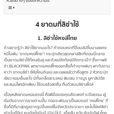
หัวข้อต่างๆ ของบทความนี้
4 ยาดมที่ลิซ่าใช้
1. ลิซ่าใช้หงส์ไทย
ถ้าอยากรู้ว่า ลิซ่าใช้ยาดมอะไร? คำตอบแรกที่ป๊อบอัปขึ้นมาเลยคง
หนีไม่พ้น “ยาดมหงส์ไทย”! กระปุกเขียวสุดคลาสสิกที่ตอนนี้กลาย
เป็นยาดมลิซ่าใช้ที่คนคุ้นหู และตัวแม่ยังต้องมีติดกระเป๋า! ซึ่งภาพลิ
ซ่า BLACKPINK พกยาดมหงส์ไทยออกสื่อก็ทำเอาแฟนๆ พากันตาม
หาว่า ยาดมลิซ่า ยี่ห้อไหนกันแน่ และเฉลยแล้วว่าคือสูตร 2 หัวกระปุก
เขียว หอมเย็นสะใจ มีทั้งเกล็ดสะระแหน่ พิมเสน การบูร ยูคาลิปตัส
และสมุนไพรอีกเพียบ ใช้ดมแล้วสดชื่น ตื่นตัวแบบลิซ่าสไตล์
เบื้องหลังยาดมหอมแรงนี้ คือฝีมือของคุณธีระพงศ์ ระบือธรรม ผู้
เริ่มต้นจากการขายตามปั๊ม ก่อนจะพัฒนาเป็นแบรนด์ “หงส์ไทย” ที่
ชื่อก็มีที่มาสุดคูลจากรูปปั้นหงส์ในจังหวัดประจวบฯ และไม่ใช่แค่ลิซ่า
เท่านั้นที่อิน! คนดังทั้งมินนี่ (G)I-DLE, แจ็คสัน หวัง ยันนักกีฬาไทย