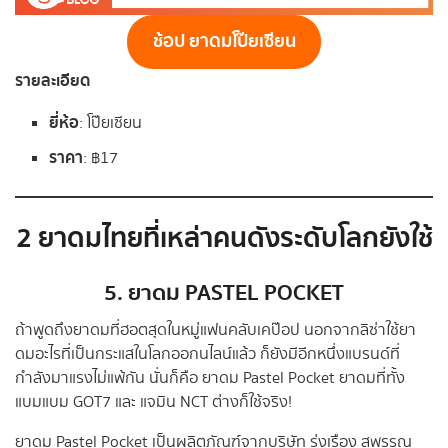
ช้อป ยาดมโป๊ยเซียน
รายละเอียด
ยี่ห้อ
: โป๊ยเซียน
ราคา
: ฿17
2 ยาดมไทยที่เหล่าคนดังระดับโลกยังใช้
5.
ยาดม
PASTEL POCKET
ถ้าพูดถึงยาดมที่ฮอตสุดในหมู่แฟนคลับเคป๊อป นอกจากลิซ่าใช้ยา
ดมอะไรที่เป็นกระแสในโลกออกนไลน์แล้ว ก็ยังมีอีกหนึ่งแบรนด์ที่
กำลังมาแรงไม่แพ้กัน นั่นก็คือ ยาดม Pastel Pocket ยาดมที่ทั้ง
แบมแบม GOT7 และ แจมิน NCT ต่างก็ใช้จริง!
ยาดม Pastel Pocket เป็นผลิตภัณฑ์จากบริษัท รุ่งเรือง สุพรรณ