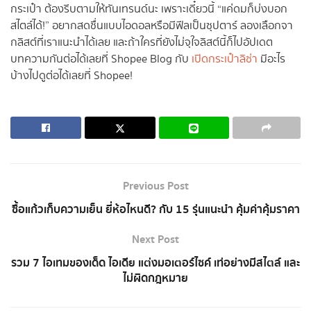
กระเป๋า ต้องรีบตามให้ทันเทรนด์นะ เพราะเดี๋ยวนี้ “แค่ดมก็บ่งบอก
สไตล์ได้!” อยากสดชื่นแบบไอดอลหรือมีฟีลเป็นซุปตาร์ ลองเลือกจา
กลิสต์ที่เราแนะนำได้เลย และถ้าใครที่ยังไม่จุใจลิสต์นี้ก็ไปอัปเดต
บทความกันต่อได้เลยที่ Shopee Blog กับ
เปิดกระเป๋าลิซ่า
มีอะไร
บ้างไปดูต่อได้เลยที่ Shopee!
Previous Post
ซื้อแก้วเก็บความเย็น ยี่ห้อไหนดี? กับ 15 รุ่นแนะนำ คุ้มค่าคุ้มราคา
Next Post
รวม 7 ไอเทมของเด็ด ไอเดีย แต่งมอเตอร์ไซค์ เท่อย่างมีสไตล์ และ
ไม่ผิดกฎหมาย