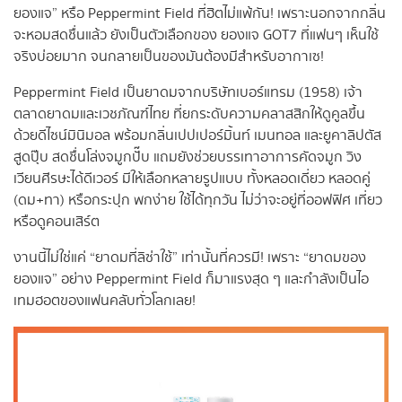
ยองแจ” หรือ Peppermint Field ที่ฮิตไม่แพ้กัน! เพราะนอกจากกลิ่น
จะหอมสดชื่นแล้ว ยังเป็นตัวเลือกของ ยองแจ GOT7 ที่แฟนๆ เห็นใช้
จริงบ่อยมาก จนกลายเป็นของมันต้องมีสำหรับอากาเซ!
Peppermint Field เป็นยาดมจากบริษัทเบอร์แทรม (1958) เจ้า
ตลาดยาดมและเวชภัณฑ์ไทย ที่ยกระดับความคลาสสิกให้ดูคูลขึ้น
ด้วยดีไซน์มินิมอล พร้อมกลิ่นเปปเปอร์มิ้นท์ เมนทอล และยูคาลิปตัส
สูดปุ๊บ สดชื่นโล่งจมูกปั๊บ แถมยังช่วยบรรเทาอาการคัดจมูก วิง
เวียนศีรษะได้ดีเวอร์ มีให้เลือกหลายรูปแบบ ทั้งหลอดเดี่ยว หลอดคู่
(ดม+ทา) หรือกระปุก พกง่าย ใช้ได้ทุกวัน ไม่ว่าจะอยู่ที่ออฟฟิศ เที่ยว
หรือดูคอนเสิร์ต
งานนี้ไม่ใช่แค่ “ยาดมที่ลิซ่าใช้” เท่านั้นที่ควรมี! เพราะ “ยาดมของ
ยองแจ” อย่าง Peppermint Field ก็มาแรงสุด ๆ และกำลังเป็นไอ
เทมฮอตของแฟนคลับทั่วโลกเลย!