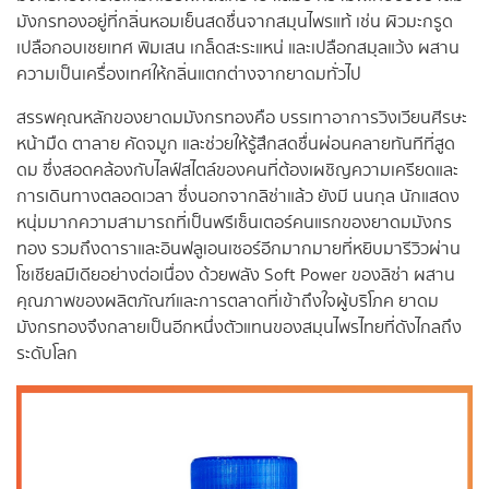
มังกรทองอยู่ที่กลิ่นหอมเย็นสดชื่นจากสมุนไพรแท้ เช่น ผิวมะกรูด
เปลือกอบเชยเทศ พิมเสน เกล็ดสะระแหน่ และเปลือกสมุลแว้ง ผสาน
ความเป็นเครื่องเทศให้กลิ่นแตกต่างจากยาดมทั่วไป
สรรพคุณหลักของยาดมมังกรทองคือ บรรเทาอาการวิงเวียนศีรษะ
หน้ามืด ตาลาย คัดจมูก และช่วยให้รู้สึกสดชื่นผ่อนคลายทันทีที่สูด
ดม ซึ่งสอดคล้องกับไลฟ์สไตล์ของคนที่ต้องเผชิญความเครียดและ
การเดินทางตลอดเวลา ซึ่งนอกจากลิซ่าแล้ว ยังมี นนกุล นักแสดง
หนุ่มมากความสามารถที่เป็นพรีเซ็นเตอร์คนแรกของยาดมมังกร
ทอง รวมถึงดาราและอินฟลูเอนเซอร์อีกมากมายที่หยิบมารีวิวผ่าน
โซเชียลมีเดียอย่างต่อเนื่อง ด้วยพลัง Soft Power ของลิซ่า ผสาน
คุณภาพของผลิตภัณฑ์และการตลาดที่เข้าถึงใจผู้บริโภค ยาดม
มังกรทองจึงกลายเป็นอีกหนึ่งตัวแทนของสมุนไพรไทยที่ดังไกลถึง
ระดับโลก