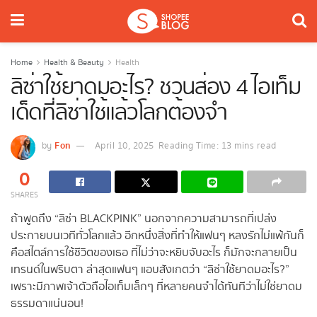
Home
Health & Beauty
Health
ลิซ่าใช้ยาดมอะไร? ชวนส่อง 4 ไอเท็ม
เด็ดที่ลิซ่าใช้แล้วโลกต้องจำ
Fon
by
April 10, 2025
Reading Time: 13 mins read
0
SHARES
ถ้าพูดถึง “ลิซ่า BLACKPINK” นอกจากความสามารถที่เปล่ง
ประกายบนเวทีทั่วโลกแล้ว อีกหนึ่งสิ่งที่ทำให้แฟนๆ หลงรักไม่แพ้กันก็
คือสไตล์การใช้ชีวิตของเธอ ที่ไม่ว่าจะหยิบจับอะไร ก็มักจะกลายเป็น
เทรนด์ในพริบตา ล่าสุดแฟนๆ แอบสังเกตว่า “ลิซ่าใช้ยาดมอะไร?”
เพราะมีภาพเจ้าตัวถือไอเท็มเล็กๆ ที่หลายคนจำได้ทันทีว่าไม่ใช่ยาดม
ธรรมดาแน่นอน!