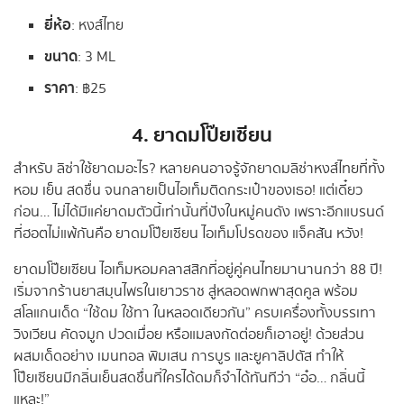
ยี่ห้อ
: หงส์ไทย
ขนาด
: 3 ML
ราคา
: ฿25
4.
ยาดมโป๊ยเซียน
สำหรับ ลิซ่าใช้ยาดมอะไร? หลายคนอาจรู้จักยาดมลิซ่าหงส์ไทยที่ทั้ง
หอม เย็น สดชื่น จนกลายเป็นไอเท็มติดกระเป๋าของเธอ! แต่เดี๋ยว
ก่อน… ไม่ได้มีแค่ยาดมตัวนี้เท่านั้นที่ปังในหมู่คนดัง เพราะอีกแบรนด์
ที่ฮอตไม่แพ้กันคือ ยาดมโป๊ยเซียน ไอเท็มโปรดของ แจ็คสัน หวัง!
ยาดมโป๊ยเซียน ไอเท็มหอมคลาสสิกที่อยู่คู่คนไทยมานานกว่า 88 ปี!
เริ่มจากร้านยาสมุนไพรในเยาวราช สู่หลอดพกพาสุดคูล พร้อม
สโลแกนเด็ด “ใช้ดม ใช้ทา ในหลอดเดียวกัน” ครบเครื่องทั้งบรรเทา
วิงเวียน คัดจมูก ปวดเมื่อย หรือแมลงกัดต่อยก็เอาอยู่! ด้วยส่วน
ผสมเด็ดอย่าง เมนทอล พิมเสน การบูร และยูคาลิปตัส ทำให้
โป๊ยเซียนมีกลิ่นเย็นสดชื่นที่ใครได้ดมก็จำได้ทันทีว่า “อ๋อ… กลิ่นนี้
แหละ!”