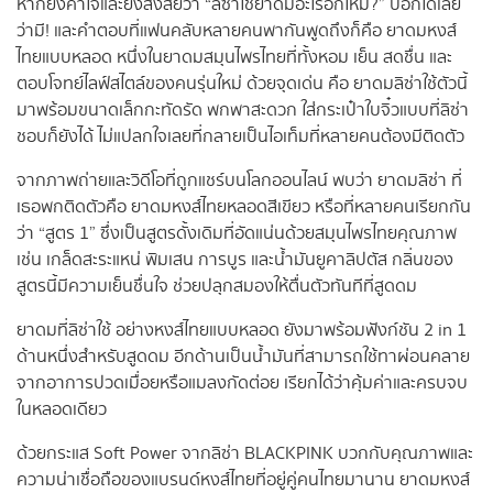
หากยังคาใจและยังสงสัยว่า “ลิซ่าใช้ยาดมอะไรอีกไหม?” บอกได้เลย
ว่ามี! และคำตอบที่แฟนคลับหลายคนพากันพูดถึงก็คือ ยาดมหงส์
ไทยแบบหลอด หนึ่งในยาดมสมุนไพรไทยที่ทั้งหอม เย็น สดชื่น และ
ตอบโจทย์ไลฟ์สไตล์ของคนรุ่นใหม่ ด้วยจุดเด่น คือ ยาดมลิซ่าใช้ตัวนี้
มาพร้อมขนาดเล็กกะทัดรัด พกพาสะดวก ใส่กระเป๋าใบจิ๋วแบบที่ลิซ่า
ชอบก็ยังได้ ไม่แปลกใจเลยที่กลายเป็นไอเท็มที่หลายคนต้องมีติดตัว
จากภาพถ่ายและวิดีโอที่ถูกแชร์บนโลกออนไลน์ พบว่า ยาดมลิซ่า ที่
เธอพกติดตัวคือ ยาดมหงส์ไทยหลอดสีเขียว หรือที่หลายคนเรียกกัน
ว่า “สูตร 1” ซึ่งเป็นสูตรดั้งเดิมที่อัดแน่นด้วยสมุนไพรไทยคุณภาพ
เช่น เกล็ดสะระแหน่ พิมเสน การบูร และน้ำมันยูคาลิปตัส กลิ่นของ
สูตรนี้มีความเย็นชื่นใจ ช่วยปลุกสมองให้ตื่นตัวทันทีที่สูดดม
ยาดมที่ลิซ่าใช้ อย่างหงส์ไทยแบบหลอด ยังมาพร้อมฟังก์ชัน 2 in 1
ด้านหนึ่งสำหรับสูดดม อีกด้านเป็นน้ำมันที่สามารถใช้ทาผ่อนคลาย
จากอาการปวดเมื่อยหรือแมลงกัดต่อย เรียกได้ว่าคุ้มค่าและครบจบ
ในหลอดเดียว
ด้วยกระแส Soft Power จากลิซ่า BLACKPINK บวกกับคุณภาพและ
ความน่าเชื่อถือของแบรนด์หงส์ไทยที่อยู่คู่คนไทยมานาน ยาดมหงส์