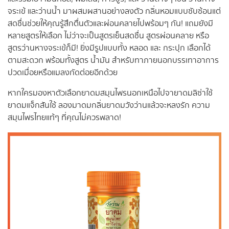
จระเข้ และว่านน้ำ มาผสมผสานอย่างลงตัว กลิ่นหอมแบบซับซ้อนแต่
สดชื่นช่วยให้คุณรู้สึกตื่นตัวและผ่อนคลายไปพร้อมๆ กัน! แถมยังมี
หลายสูตรให้เลือก ไม่ว่าจะเป็นสูตรเย็นสดชื่น สูตรผ่อนคลาย หรือ
สูตรว่านหางจระเข้ก็มี! ยิ่งมีรูปแบบทั้ง หลอด และ กระปุก เลือกได้
ตามสะดวก พร้อมทั้งสูตร น้ำมัน สำหรับทาภายนอกบรรเทาอาการ
ปวดเมื่อยหรือแมลงกัดต่อยอีกด้วย
หากใครมองหาตัวเลือกยาดมสมุนไพรนอกเหนือไปจายาดมลิซ่าใช้
ยาดมแจ็กสันใช้ ลองมาดมกลิ่นยาดมวังว่านแล้วจะหลงรัก ความ
สมุนไพรไทยแท้ๆ ที่คุณไม่ควรพลาด!