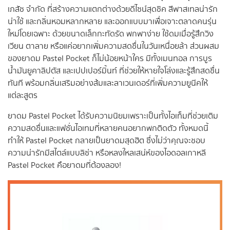
เภสัช จำกัด ที่สร้างความแตกต่างด้วยดีไซน์สุดชิค สีพาสเทลน่ารัก
น่าใช้ และกลิ่นหอมหลากหลาย และออกแบบมาเพื่อเจาะตลาดคนรุ่น
ใหม่โดยเฉพาะ ด้วยขนาดเล็กกะทัดรัด พกพาง่าย ใช้ดมเมื่อรู้สึกวิง
เวียน ตาลาย หรือแค่อยากเพิ่มความสดชื่นในวันเหนื่อยล้า ส่วนผสม
ของยาดม Pastel Pocket ก็ไม่น้อยหน้าใคร มีทั้งเมนทอล การบูร
น้ำมันยูคาลิปตัส และเปปเปอร์มิ้นท์ ที่ช่วยให้หายใจโล่งและรู้สึกสดชื่น
ทันที พร้อมกลิ่นเสริมอย่างส้มและลาเวนเดอร์ที่เพิ่มความยูนีคให้
แต่ละสูตร
ยาดม Pastel Pocket ได้รับความนิยมเพราะเป็นทั้งไอเท็มที่ช่วยเติม
ความสดชื่นและแฟชั่นไอเทมที่หลายคนอยากพกติดตัว ทั้งหมดนี้
ทำให้ Pastel Pocket กลายเป็นยาดมสุดฮิต ซึ่งไม่ว่าคุณจะชอบ
ความน่ารักมีสไตล์แบบลิซ่า หรือหลงใหลเสน่ห์ของไอดอลเกาหลี
Pastel Pocket คือยาดมที่ต้องลอง!