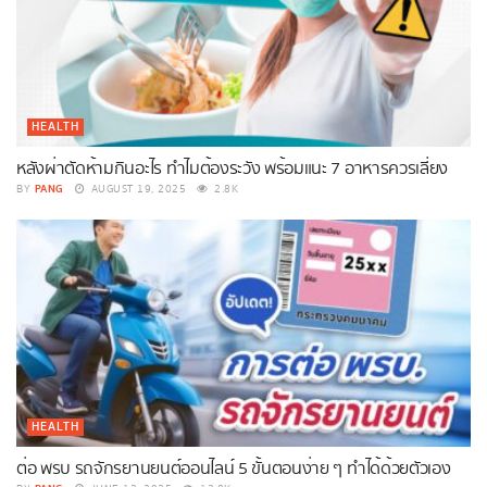
HEALTH
หลังผ่าตัดห้ามกินอะไร ทำไมต้องระวัง พร้อมแนะ 7 อาหารควรเลี่ยง
PANG
BY
AUGUST 19, 2025
2.8K
HEALTH
ต่อ พรบ รถจักรยานยนต์ออนไลน์ 5 ขั้นตอนง่าย ๆ ทำได้ด้วยตัวเอง