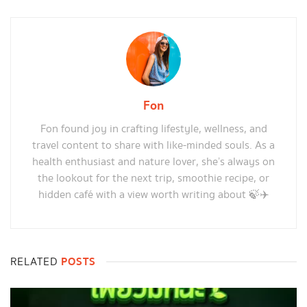
Fon
Fon found joy in crafting lifestyle, wellness, and
travel content to share with like-minded souls. As a
health enthusiast and nature lover, she’s always on
the lookout for the next trip, smoothie recipe, or
hidden café with a view worth writing about 🍃✈️
POSTS
RELATED