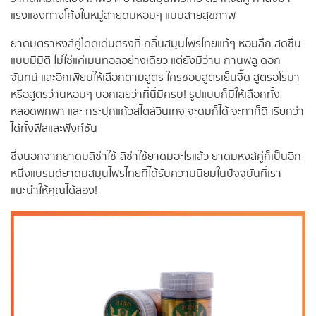
แรงแซงทางโค้งในหมู่สายดมหอมๆ แบบสายสุขภาพ
ยาดมตราหงส์คู่โดดเด่นตรงที่ กลิ่นสมุนไพรไทยแท้ๆ หอมลึก สดชื่น
แบบมีมิติ ไม่ใช่แค่เมนทอลอย่างเดียว แต่ยังมีว่าน กานพลู ดอก
จันทน์ และอีกเพียบให้เลือกตามสูตร ใครชอบสูตรเย็นจี๊ด สูตรอโรมา
หรือสูตรว่านหอมๆ บอกเลยว่าที่นี่มีครบ! รูปแบบก็มีให้เลือกทั้ง
หลอดพกพา และ กระปุกแก้วสไตล์วินเทจ จะดมก็ได้ จะทาก็ดี เรียกว่า
ได้ทั้งฟีลและฟังก์ชัน
ซึ่งนอกจากยาดมลิซ่าใช้-ลิซ่าใช้ยาดมอะไรแล้ว ยาดมหงส์คู่ก็เป็นอีก
หนึ่งแบรนด์ยาดมสมุนไพรไทยที่ได้รับความนิยมในปัจจุบันที่เรา
แนะนำให้คุณได้ลอง!