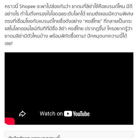
คราวนี้ Shopee จะพาไปส่องกันว่า ยาดมที่ลิซ่าใช้คือแบรนด์ไหน มีดี
อย่างไร ทำไมถึงครองใจไอดอลระดับโลกได้ แถมยังแอบมีความพิเศษ
ตรงที่เชื่อมโยงกับแบรนด์ไทยชื่อดังอย่าง “หงส์ไทย” ที่กลายเป็นกระ
แสในโลกออนไลน์ทันทีที่มีชื่อ ลิซ่า หงส์ไทย ปรากฏขึ้น! ใครอยากรู้ว่า
ยาดมลิซ่ามีตัวไหนบ้าง พร้อมพิกัดซื้อตาม! ปักหมุดบทความนี้ได้
เลย!