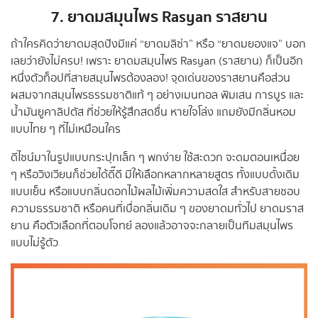
7.
ยาดมสมุนไพร
Rasyan
ราสยาน
ถ้าใครคิดว่ายาดมสุดปังมีแค่ “ยาดมลิซ่า” หรือ “ยาดมยองแจ” บอก
เลยว่ายังไม่ครบ! เพราะ ยาดมสมุนไพร Rasyan (ราสยาน) ก็เป็นอีก
หนึ่งตัวท็อปที่สายสมุนไพรต้องลอง! จุดเด่นของราสยานคือส่วน
ผสมจากสมุนไพรธรรมชาติแท้ ๆ อย่างเมนทอล พิมเสน การบูร และ
น้ำมันยูคาลิปตัส ที่ช่วยให้รู้สึกสดชื่น หายใจโล่ง แถมยังมีกลิ่นหอม
แบบไทย ๆ ที่ไม่เหมือนใคร
ดีไซน์มาในรูปแบบกระปุกเล็ก ๆ พกง่าย ใช้สะดวก จะดมตอนเหนื่อย
ๆ หรือวิงเวียนก็ช่วยได้ดี๊ดี มีให้เลือกหลากหลายสูตร ทั้งแบบดั้งเดิม
แบบเย็น หรือแบบกลิ่นดอกไม้ผลไม้เพิ่มความสดใส สำหรับสายชอบ
ความธรรมชาติ หรือคนที่เบื่อกลิ่นเดิม ๆ ของยาดมทั่วไป ยาดมราส
ยาน คือตัวเลือกที่ตอบโจทย์ ลองแล้วอาจจะกลายเป็นทีมสมุนไพร
แบบไม่รู้ตัว