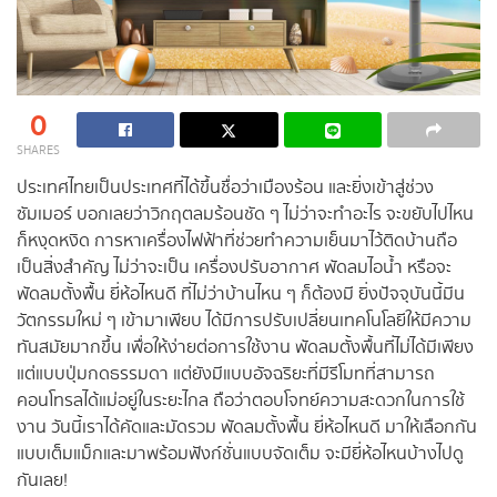
0
SHARES
ประเทศไทยเป็นประเทศที่ได้ขึ้นชื่อว่าเมืองร้อน และยิ่งเข้าสู่ช่วง
ซัมเมอร์ บอกเลยว่าวิกฤตลมร้อนชัด ๆ ไม่ว่าจะทำอะไร จะขยับไปไหน
ก็หงุดหงิด การหาเครื่องไฟฟ้าที่ช่วยทำความเย็นมาไว้ติดบ้านถือ
เป็นสิ่งสำคัญ ไม่ว่าจะเป็น เครื่องปรับอากาศ พัดลมไอน้ำ หรือจะ
พัดลมตั้งพื้น ยี่ห้อไหนดี ที่ไม่ว่าบ้านไหน ๆ ก็ต้องมี ยิ่งปัจจุบันนี้มีน
วัตกรรมใหม่ ๆ เข้ามาเพียบ ได้มีการปรับเปลี่ยนเทคโนโลยีให้มีความ
ทันสมัยมากขึ้น เพื่อให้ง่ายต่อการใช้งาน พัดลมตั้งพื้นที่ไม่ได้มีเพียง
แต่แบบปุ่มกดธรรมดา แต่ยังมีแบบอัจฉริยะที่มีรีโมทที่สามารถ
คอนโทรลได้แม่อยู่ในระยะไกล ถือว่าตอบโจทย์ความสะดวกในการใช้
งาน วันนี้เราได้คัดและมัดรวม พัดลมตั้งพื้น ยี่ห้อไหนดี มาให้เลือกกัน
แบบเต็มแม็กและมาพร้อมฟังก์ชั่นแบบจัดเต็ม จะมียี่ห้อไหนบ้างไปดู
กันเลย!