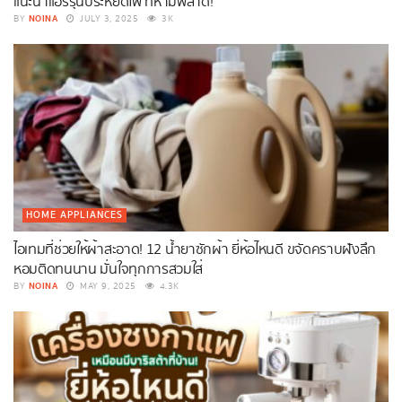
แนะนำแอร์รุ่นประหยัดไฟ ที่ห้ามพลาด!
NOINA
BY
JULY 3, 2025
3K
HOME APPLIANCES
ไอเทมที่ช่วยให้ผ้าสะอาด! 12 น้ำยาซักผ้า ยี่ห้อไหนดี ขจัดคราบฝังลึก
หอมติดทนนาน มั่นใจทุกการสวมใส่
NOINA
BY
MAY 9, 2025
4.3K