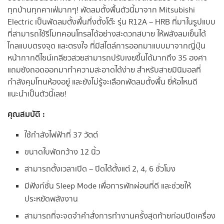
ทุกบ้านทุกคาเฟ่มากๆ! พัดลมตั้งพื้นตัวนี้มาจาก Mitsubishi
Electric เป็นพัดลมตั้งพื้นกึ่งตั้งโต๊ะ รุ่น R12A – HRB ที่มาในรูปแบบ
ที่สามารถใช้รีโมทคอนโทรลได้อย่างสะดวกสบาย ให้พลังลมเย็นได้
ไกลแบบตรงจุด และตรงใจ ที่มีสไตล์การออกมาแบบมาจากญี่ปุ่น
หน้ากากดีไซน์เกลียวสวยสามารถปรับเงยขึ้นได้มากถึง 35 องศา
แถมยังถอดออกมาทำความสะอาดได้ง่าย สำหรับสายมินิมอลที่
กำลังคุมโทนห้องอยู่ และยังไม่รู้จะเลือกพัดลมตั้งพื้น ยี่ห้อไหนดี
แนะนำเป็นตัวนี้เลย!
คุณสมบัติ :
ใช้กำลังไฟฟ้าที่ 37 วัตต์
ขนาดใบพัดกว้าง 12 นิ้ว
สามารถตั้งเวลาเปิด – ปิดได้ตั้งแต่ 2, 4, 6 ชั่วโมง
มีฟังก์ชั่น Sleep Mode เพื่อการพักผ่อนที่ดี และช่วยให้
ประหยัดพลังงาน
สามารถที่จะจดจำคำสั่งการทำงานครั้งสุดท้ายก่อนปิดเครื่อง