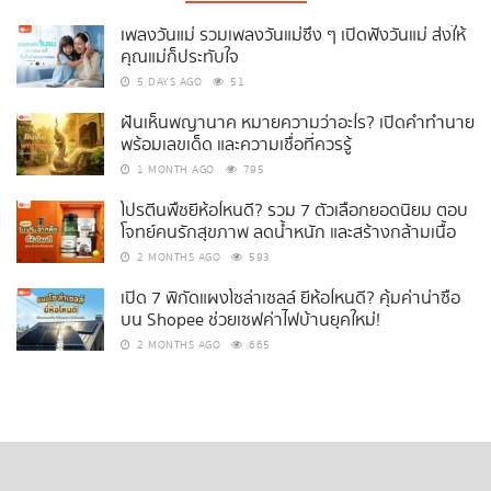
เพลงวันแม่ รวมเพลงวันแม่ซึ้ง ๆ เปิดฟังวันแม่ ส่งให้
คุณแม่ก็ประทับใจ
5 DAYS AGO
51
ฝันเห็นพญานาค หมายความว่าอะไร? เปิดคำทำนาย
พร้อมเลขเด็ด และความเชื่อที่ควรรู้
1 MONTH AGO
795
โปรตีนพืชยี่ห้อไหนดี? รวม 7 ตัวเลือกยอดนิยม ตอบ
โจทย์คนรักสุขภาพ ลดน้ำหนัก และสร้างกล้ามเนื้อ
2 MONTHS AGO
593
เปิด 7 พิกัดแผงโซล่าเซลล์ ยี่ห้อไหนดี? คุ้มค่าน่าซื้อ
บน Shopee ช่วยเซฟค่าไฟบ้านยุคใหม่!
2 MONTHS AGO
665