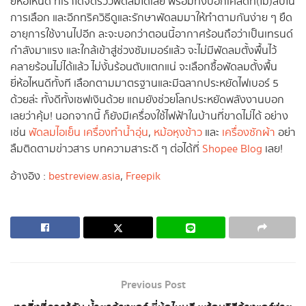
ยี่ห้อไหนดี ที่เราได้จัดรีวิวพัดลมได้เลย พร้อมทั้งบอกเคล็ดที่(ไม่)ลับใน
การเลือก และอีกทริควิธีดูและรักษาพัดลมมาให้ทำตามกันง่าย ๆ ยืด
อายุการใช้งานไปอีก ละจะบอกว่าตอนนี้อากาศร้อนถือว่าเป็นเทรนด์
กำลังมาแรง และใกล้เข้าสู่ช่วงซัมเมอร์แล้ว จะไม่มีพัดลมตั้งพื้นไว้
คลายร้อนไม่ได้แล้ว ไม่งั้นร้อนตับแตกแน่ จะเลือกซื้อพัดลมตั้งพื้น
ยี่ห้อไหนดีทั้งที เลือกตามมาตรฐานและมีฉลากประหยัดไฟเบอร์ 5
ด้วยล่ะ ทั้งดีทั้งเซฟเงินด้วย แถมยังช่วยโลกประหยัดพลังงานบอก
เลยว่าคุ้ม! นอกจากนี้ ก็ยังมีเครื่องใช้ไฟฟ้าในบ้านที่ขาดไม่ได้ อย่าง
เช่น
พัดลมไอเย็น
เครื่องทำน้ำอุ่น
,
หม้อหุงข้าว
และ
เครื่องซักผ้า
อย่า
ลืมติดตามข่าวสาร บทความสาระดี ๆ ต่อได้ที่
Shopee Blog
เลย!
อ้างอิง :
bestreview.asia
,
Freepik
Previous Post