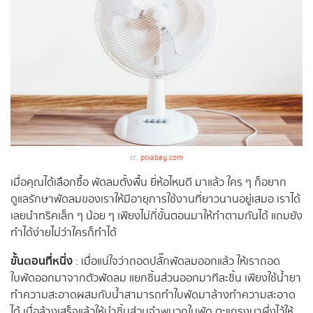
cr.
pixabay.com
เมื่อคุณได้เลือกซื้อ พัดลมตั้งพื้น ยี่ห้อไหนดี มาแล้ว ใคร ๆ ก็อยาก
ดูแลรักษาพัดลมของเราให้มีอายุการใช้งานที่ยาวนานอยู่เสมอ เราได้
เลยนำทริคเล็ก ๆ น้อย ๆ เพียงไม่กี่ขั้นตอนมาให้ทำตามกันได้ แถมยัง
ทำได้ง่ายไม่ว่าใครก็ทำได้
ขั้นตอนที่หนึ่ง
: เมื่อแน่ใจว่าถอดปลั๊กพัดลมออกแล้ว ให้เราถอด
ใบพัดออกมาจากตัวพัดลม แยกชิ้นส่วนออกมาทีละชิ้น เพียงใช้น้ำยา
ทำความสะอาดผสมกับน้ำสามารถทำใบพัดมาล้างทำความสะอาด
ได้ เมื่อล้างเสร็จแล้วให้นำชิ้นส่วนจำพนวกใบพัด ตะแกรงมาผึ่งไว้ให้