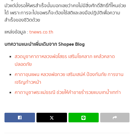
มัวแต่นั่งรอให้พรสำเร็จนั้นบอกเลยว่าคงไม่มีสิ่งศักดิ์สิทธิ์ที่ไหนช่วย
ได้ เพราะการจะไปขอพรก็จะต้องใช้สติและลงมือปฏิบัติเพื่อความ
สำเร็จของชีวิตด้วย
แหล่งข้อมูล :
tnews.co.th
บทความแนะนำเพิ่มเติมจาก Shopee Blog
สวดบูชาคาถาหลวงพ่อโสธร เสริมโชคลาภ แคล้วคลาด
ปลอดภัย
คาถาขุนแผน หลวงพ่อกวย เสริมเสน่ห์ ป้องกันภัย การงาน
เจริญก้าวหน้า
คาถาบูชาพระแม่ธรณี ช่วยให้ค้าขายร่ำรวยแบบเทน้ำเทท่า