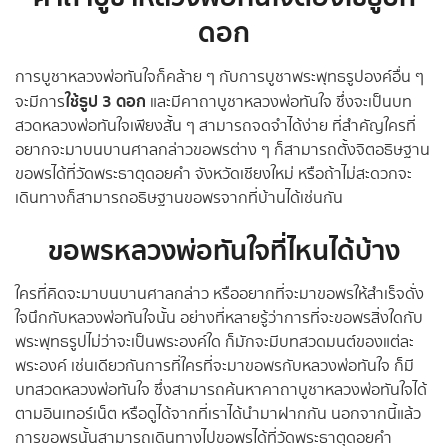
ดอก
การบูชาหลวงพ่อทันใจก็คล้าย ๆ กับการบูชาพระพุทธรูปองค์อื่น ๆ
ใช้ธูป 3 ดอก
จะมีการ
และมีคาถาบูชาหลวงพ่อทันใจ ซึ่งจะเป็นบท
สวดหลวงพ่อทันใจเพียงสั้น ๆ สามารถจดจำได้ง่าย ที่สำคัญใครที่
อยากจะมาบนบานศาลกล่าวขอพรต่าง ๆ ก็สามารถตั้งจิตอธิษฐาน
ขอพรได้ที่วัดพระธาตุดอยคำ จังหวัดเชียงใหม่ หรือถ้าไม่สะดวกจะ
เดินทางก็สามารถอธิษฐานขอพรจากที่บ้านได้เช่นกัน
ขอพรหลวงพ่อทันใจที่ไหนได้บ้าง
ใครที่คิดจะมาบนบานศาลกล่าว หรืออยากที่จะมาขอพรให้สำเร็จดั่ง
ใจนึกกับหลวงพ่อทันใจนั้น อย่างที่หลายรู้ว่าการที่จะขอพรสิ่งใดกับ
พระพุทธรูปไม่ว่าจะเป็นพระองค์ใด ก็มักจะมีบทสวดมนต์ของแต่ละ
พระองค์ เช่นเดียวกันการที่ใครที่จะมาขอพรกับหลวงพ่อทันใจ ก็มี
บทสวดหลวงพ่อทันใจ ซึ่งสามารถค้นหาคาถาบูชาหลวงพ่อทันใจได้
ตามอินเทอร์เน็ต หรือดูได้จากที่เราได้นำมาฝากกัน นอกจากนี้แล้ว
การขอพรนั้นสามารถเดินทางไปขอพรได้ที่วัดพระธาตุดอยคำ