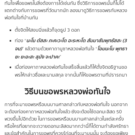
ทันใจเพื่อขอพรในสิ่งต้องการได้เช่นกัน ซึ่งวิธีการขอพรนั้นก็ไม่ได้
แตกต่างกับการขอพรที่วัดมากนัก ลองมาดูวิธีการขอพรกับหลวง
พ่อทันใจที่บ้านกัน
ตั้งจิตให้สงบนิ่งแล้วก็จุดธูป 3 ดอก
นะโม ตัสสะ ภะคะวะโต อะระหะโต สัมมาสัมพุทธัสสะ (3
ท่อง “
จบ)
โอมนะโม พุทธา
” แล้วตามด้วยคาถาบูชาหลวงพ่อทันใจ “
ยะ ยะอะสะ สุมัง จะปาคะ
”
เมื่อท่องคาถาหลวงพ่อทันใจเสร็จสิ้นแล้วก็ให้ตั้งจิตอธิฐานขอ
พรให้กล่าวชื่อและนามสกุล จากนั้นก็ให้ขอพรตามที่ปรารถนา
วิธีบนขอพรหลวงพ่อทันใจ
การที่จะมาขอพรหรือบนบานศาลกล่าวกับหลวงพ่อทันใจ นอกจาก
จะต้องท่องคาถาหลวงพ่อทันใจแล้ว ยังจะต้องใช้ดอกมะลิสด 50
พวงขึ้นไปอีกด้วย ในการขอพรหรือบนบานศาลกล่าวในแต่ละครั้ง
หรือใครที่อยากจะถวายดอกมะลิสดมากกว่านี้ก็ได้ตามกำลังศรัทธา
และข้อสำคัญในการขอพรที่ควรรู้ก่อนที่จะมาบนนั้น จะต้องขอเพียง