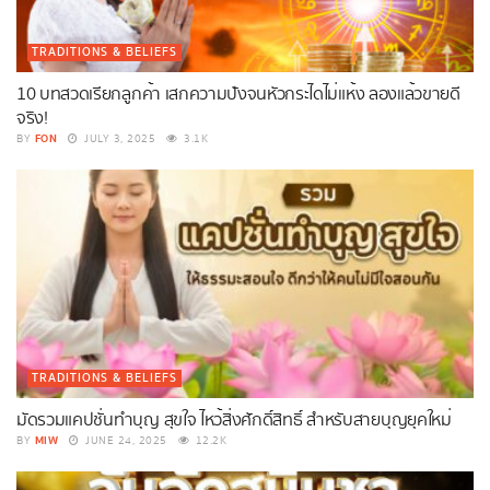
TRADITIONS & BELIEFS
10 บทสวดเรียกลูกค้า เสกความปังจนหัวกระไดไม่แห้ง ลองแล้วขายดี
จริง!
FON
BY
JULY 3, 2025
3.1K
TRADITIONS & BELIEFS
มัดรวมแคปชั่นทำบุญ สุขใจ ไหว้สิ่งศักดิ์สิทธิ์ สำหรับสายบุญยุคใหม่
MIW
BY
JUNE 24, 2025
12.2K