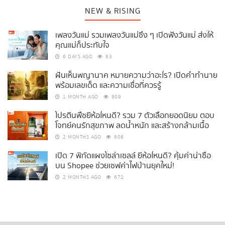
NEW & RISING
เพลงวันแม่ รวมเพลงวันแม่ซึ้ง ๆ เปิดฟังวันแม่ ส่งให้
คุณแม่ก็ประทับใจ
6 DAYS AGO
63
ฝันเห็นพญานาค หมายความว่าอะไร? เปิดคำทำนาย
พร้อมเลขเด็ด และความเชื่อที่ควรรู้
1 MONTH AGO
809
โปรตีนพืชยี่ห้อไหนดี? รวม 7 ตัวเลือกยอดนิยม ตอบ
โจทย์คนรักสุขภาพ ลดน้ำหนัก และสร้างกล้ามเนื้อ
2 MONTHS AGO
608
เปิด 7 พิกัดแผงโซล่าเซลล์ ยี่ห้อไหนดี? คุ้มค่าน่าซื้อ
บน Shopee ช่วยเซฟค่าไฟบ้านยุคใหม่!
2 MONTHS AGO
672