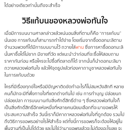
ได้อย่างเดียวเท่านั้นถึงจะสำเร็จ
วิธีแก้บนของหลวงพ่อทันใจ
เมื่อมีการบนบานศาลกล่าวแล้วแน่นอนสิ่งที่ตามก็คือ “การแก้บน”
นั่นเอง การแก้บนก็สามารถทำได้ง่าย โดยเริ่มจากซื้อดอกมะลิตาม
จำนวนพวงที่ได้มีการบนบานไว้ ถวายใส่
พาน
ซึ่งการหาซื้อดอกมะลิ
นั้นหาซื้อได้ไม่ยาก มีขายที่วัด แต่แนะนำว่าก่อนที่จะซื้อให้สอบถาม
ราคากันก่อน หรือใครจะไปซื้อที่ตลาดก็ได้ จากนั้นก็นำดอกมะลิมา
ถวายหลวงพ่อทันใจ แล้วให้จุดธูปแล้วท่องคาถาบูชาหลวงพ่อทันใจ
ในการแก้บนด้วย
ใครที่มีเรื่องทุกข์ใจหรือมีปัญหาติดขัดทำอะไรก็ไม่สมหวังสักที หลาย
คนก็มักจะมีที่พึ่งทางใจที่แตกต่างกันไป เช่น การทำบุญ ปล่อยนก
ปล่อยปลา การบนบานกับสิ่งศักดิ์สิทธิ์ต่าง ๆ ซึ่งหลวงพ่อทันใจก็
เป็นสิ่งศักดิ์สิทธิ์อีกแห่งหนึ่งที่หลายคนนิยมเลือกที่จะมาขอพรให้
ประสบความสำเร็จ วันนี้เราก็มีคาถาหลวงพ่อทันใจที่ถูกต้อง รวมไป
ถึงวิธีการขอพรอย่างไรให้สำเร็จ แต่ทั้งนี้การขอพรก็จะต้องให้อยู่ใน
พื้นฐานที่เป็นไปได้ด้วย และไม่ใช่ว่ามาขอพรแล้วจะไม่ต้องอะไรเลย จะ