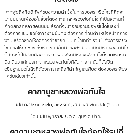
หากพูดถึงกิตติศัพท์ของความสำเร็จในการขอพร หรือใครที่คิดจะ
มาบนบานเพื่อขอในสิ่งที่ต้องการ และหลวงพ่อทันใจ ก็เป็นสถานที่
ศักดิ์สิทธิ์ที่หลายคนนิยมเลือกที่จะมาอธิษฐานขอพรให้ได้ในสิ่งที่
ต้องการ เช่น ขอให้การงานมั่นคง ต้องการเลื่อนตำแหน่งหน้าที่การ
งาน หรืออยากให้กิจการค้าขายดีเป็นเทน้ำเทท่า รวมไปถึงการเสี่ยง
โชค ขอให้ถูกหวย ซึ่งหลายคนก็ที่มาขอพร บนบานกับหลวงพ่อทันใจ
ก็มักจะได้ในสิ่งที่ต้องการ การขอพรกับหลวงพ่อทันใจก็ง่ายเพียงแค่
นิดเดียว แค่ท่องคาถาหลวงพ่อทันใจที่สั้น ๆ จากนั้นก็ตั้งจิต
อธิษฐานขอในสิ่งที่ต้องการและสิ่งที่สำคัญเลยคือจะต้องขอพรเพียง
แค่ข้อเดียวเท่านั้น
คาถาบูชาหลวงพ่อทันใจ
นะโม ตัสสะ ภะคะวะโต, อะระหะโต, สัมมาสัมพุทธัสสะ (3 จบ)
โอมนะโม พุทธายะ ยะอะสะ สุมัง จะปาคะ
คาถาบูชาหลวงพ่อทันใจต้องใช้ธูปกี่