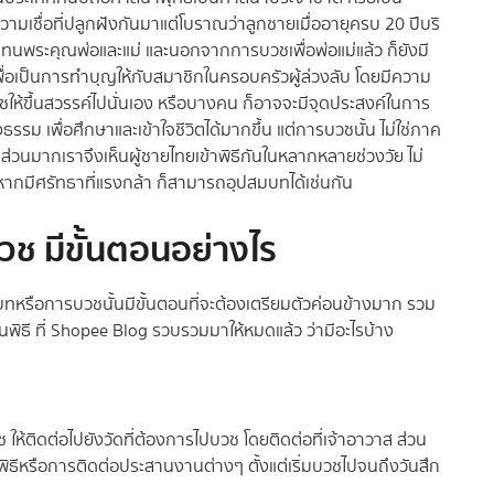
ามเชื่อที่ปลูกฝังกันมาแต่โบราณว่าลูกชายเมื่ออายุครบ 20 ปีบริ
ทนพระคุณพ่อและแม่ และนอกจากการบวชเพื่อพ่อแม่แล้ว ก็ยังมี
่อเป็นการทำบุญให้กับสมาชิกในครอบครัวผู้ล่วงลับ โดยมีความ
วชให้ขึ้นสวรรค์ไปนั่นเอง หรือบางคน ก็อาจจะมีจุดประสงค์ในการ
รรม เพื่อศึกษาและเข้าใจชีวิตได้มากขึ้น แต่การบวชนั้น ไม่ใช่ภาค
ส่วนมากเราจึงเห็นผู้ชายไทยเข้าพิธีกันในหลากหลายช่วงวัย ไม่
้ว หากมีศรัทธาที่แรงกล้า ก็สามารถอุปสมบทได้เช่นกัน
วช มีขั้นตอนอย่างไร
บทหรือการบวชนั้นมีขั้นตอนที่จะต้องเตรียมตัวค่อนข้างมาก รวม
นพิธี ที่ Shopee Blog รวบรวมมาให้หมดแล้ว ว่ามีอะไรบ้าง
 ให้ติดต่อไปยังวัดที่ต้องการไปบวช โดยติดต่อที่เจ้าอาวาส ส่วน
พิธีหรือการติดต่อประสานงานต่างๆ ตั้งแต่เริ่มบวชไปจนถึงวันสึก