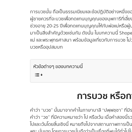
การบวชนั้น ถือเป็นธรรมเนียมและข้อปฏิบัติอย่างหนึ่งขอ
ผู้ชายควรที่จะบวชเพื่อทดแทนบุญคุณของบุพการีที่เลี้ยง
ช่วงอายุ 20-25 ปีเพื่อทดแทนบุญคุณให้กับพ่อแม่หรือผ
มาเป็นสิ่งสำคัญด้วยเช่นกัน ดังนั้น ในบทความนี้ Sh
แม่ และพระพุทธศาสนา พร้อมข้อมูลเกี่ยวกับการบวช ไม
บวชหรืออุปสมบท
หัวข้อต่างๆ ของบทความนี้
การบวช หรือก
คำว่า “บวช” นั้นมาจากคำในภาษาบาลี “ปพฺพชฺชา” ที่มีรา
คำว่า “วช” ที่มีความหมายว่า ไป หรือเว้น เมื่อคำสองนี้
ไปและเว้นโดยสิ้นเชิงนี้ หมายถึงไปจากสถานภาพการเป็
พระ นั่นเอง โดยการบวชนั้นถือว่าเป็นเรื่องที่พบได้ทั่