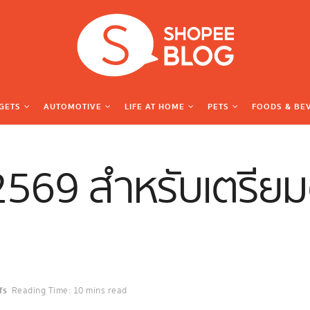
GETS
AUTOMOTIVE
LIFE AT HOME
PETS
FOODS & BE
569 สำหรับเตรียมต
fs
Reading Time: 10 mins read