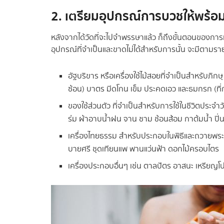
2. เตรียมอุปกรณ์การบวชให้พร้อ
หลังจากได้วัดที่จะไปจำพรรษาแล้ว ก็ถึงขั้นตอนของกา
อุปกรณ์ที่จำเป็นและขาดไม่ได้สำหรับการนั้น จะมีตามราย
อัฐบริขาร หรือเครื่องใช้ไม้สอยที่จำเป็นสำหรับภิกษุ ท
ซ้อน) บาตร มีดโกน เข็ม ประคดเอว และธมกรก (ที่
ของใช้ส่วนตัว ที่จำเป็นสำหรับการใช้ในชีวิตประจำวัน
ร่ม ผ้าอาบน้ำฝน จาน ชาม ช้อนส้อม กาต้มน้ำ ปิ่นโ
เครื่องไทยธรรม สำหรับประกอบในพิธีและถวายพระอ
บายศรี ชุดเทียนแพ พานแว่นฟ้า ดอกไม้ครอบไตร
เครื่องประกอบอื่นๆ เช่น ตาลปัตร อาสนะ เหรียญโป