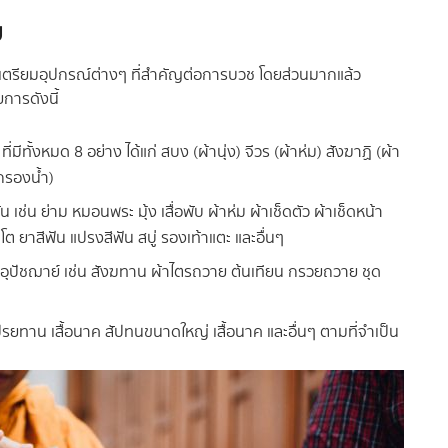
ม
รเตรียมอุปกรณ์ต่างๆ ที่สำคัญต่อการบวช โดยส่วนมากแล้ว
การดังนี้
ี่มีทั้งหมด 8 อย่าง ได้แก่ สบง (ผ้านุ่ง) จีวร (ผ้าห่ม) สังฆาฏิ (ผ้า
กรองน้ำ)
 เช่น ย่าม หมอนพระ มุ้ง เสื่อพับ ผ้าห่ม ผ้าเช็ดตัว ผ้าเช็ดหน้า
ต ยาสีฟัน แปรงสีฟัน สบู่ รองเท้าแตะ และอื่นๆ
ุปัชฌาย์ เช่น สังฆทาน ผ้าไตรถวาย ต้นเทียน กรวยถวาย ชุด
รยทาน เสื้อนาค สัปทนขนาดใหญ่ เสื้อนาค และอื่นๆ ตามที่จำเป็น