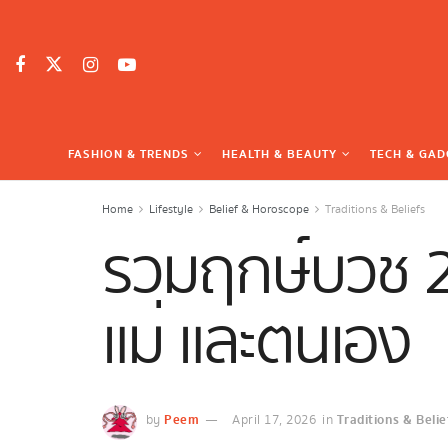
FASHION & TRENDS
HEALTH & BEAUTY
TECH & GAD
Home
Lifestyle
Belief & Horoscope
Traditions & Beliefs
รวมฤกษ์บวช 2
แม่ และตนเอง
Peem
Traditions & Belie
by
April 17, 2026
in