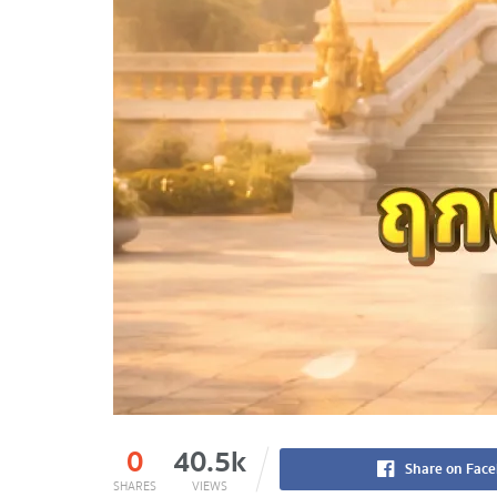
0
40.5k
Share on Fac
SHARES
VIEWS