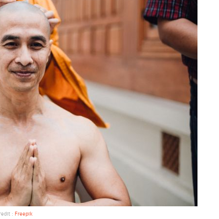
redit :
Freepik