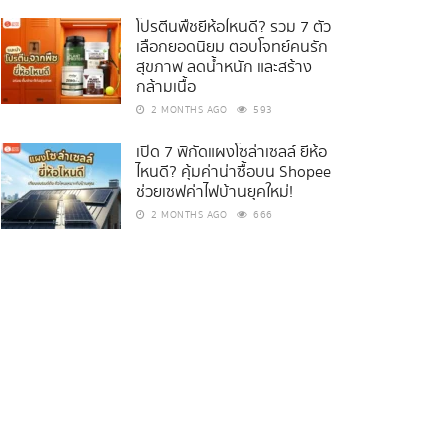
โปรตีนพืชยี่ห้อไหนดี? รวม 7 ตัว
เลือกยอดนิยม ตอบโจทย์คนรัก
สุขภาพ ลดน้ำหนัก และสร้าง
กล้ามเนื้อ
2 MONTHS AGO
593
เปิด 7 พิกัดแผงโซล่าเซลล์ ยี่ห้อ
ไหนดี? คุ้มค่าน่าซื้อบน Shopee
ช่วยเซฟค่าไฟบ้านยุคใหม่!
2 MONTHS AGO
666