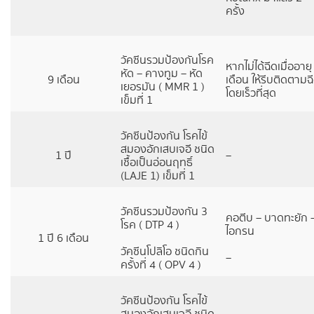
ครั้ง
วัคซีนรวมป้องกันโรค
หากไม่ได้ฉีดเมื่ออายุ
หัด – คางทูม – หัด
9 เดือน
เดือน ให้รีบติดตามฉ
เยอรมัน ( MMR 1 )
โดยเร็วที่สุด
เข็มที่ 1
วัคซีนป้องกัน โรคไข้
สมองอักเสบเจอี ชนิด
1 ปี
–
เชื้อเป็นอ่อนฤทธิ์
(LAJE 1) เข็มที่ 1
วัคซีนรวมป้องกัน 3
คอตีบ – บาดทะยัก 
โรค ( DTP 4 )
ไอกรน
1 ปี 6 เดือน
วัคซีนโปลิโอ ชนิดกิน
–
ครั้งที่ 4 ( OPV 4 )
วัคซีนป้องกัน โรคไข้