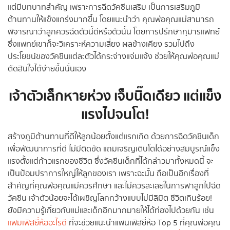
แต่มีบทบาทสำคัญ เพราะการฉีดวัคซีนเสริม เป็นการเสริมภูมิ
ต้านทานให้แข็งแกร่งมากขึ้น โดยแนะนำว่า คุณพ่อคุณแม่สามารถ
พิจารณาว่าลูกควรฉีดตัวนี้ดีหรือตัวนั้น โดยการปรึกษากุมารแพทย์
ซึ่งแพทย์เขาก็จะวิเคราะห์ความเสี่ยง ผลข้างเคียง รวมไปถึง
ประโยชน์ของวัคซีนแต่ละตัวได้กระจ่างแจ่มแจ้ง ช่วยให้คุณพ่อคุณแม่
ตัดสินใจได้ง่ายขึ้นนั่นเอง
เจ้าตัวเล็กหายห่วง เจ็บนิ๊ดเดียว แต่แข็ง
แรงไปจนโต!
สร้างภูมิต้านทานที่ดีให้ลูกน้อยตั้งแต่แรกเกิด ด้วยการฉีดวัคซีนเด็ก
เพื่อพัฒนาการที่ดี ไม่มีติดขัด แถมเจริญเติบโตได้อย่างสมบูรณ์แข็ง
แรงตั้งแต่ก้าวแรกของชีวิต ซึ่งวัคซีนเด็กที่ได้กล่าวมาทั้งหมดนี้ จะ
เป็นป้อมปราการใหญ่ให้ลูกของเรา เพราะฉะนั้น ถือเป็นอีกเรื่องที่
สำคัญที่คุณพ่อคุณแม่ควรศึกษา และไม่ควรละเลยในการพาลูกไปฉีด
วัคซีน เจ้าตัวน้อยจะได้เผชิญโลกกว้างแบบไม่มีลิมิต ชีวิตเกินร้อย!
ยังมีความรู้เกี่ยวกับแม่และเด็กอีกมากมายให้ได้ท่องไปด้วยกัน เช่น
แพมเพิสยี่ห้ออะไรดี
ที่จะช่วยแนะนำแพนเพิสยี่ห้อ Top 5 ที่คุณพ่อคุณ