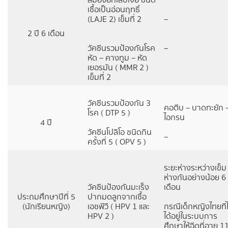
สมองอักเสบเจอี ชนิด
เชื้อเป็นอ่อนฤทธิ์
(LAJE 2) เข็มที่ 2
–
2 ปี 6 เดือน
วัคซีนรวมป้องกันโรค
–
หัด – คางทูม – หัด
เยอรมัน ( MMR 2 )
เข็มที่ 2
วัคซีนรวมป้องกัน 3
คอตีบ – บาดทะยัก 
โรค ( DTP 5 )
ไอกรน
4 ปี
วัคซีนโปลิโอ ชนิดกิน
–
ครั้งที่ 5 ( OPV 5 )
ระยะห่างระหว่างเข็ม
ห่างกันอย่างน้อย 6
วัคซีนป้องกันมะเร็ง
เดือน
ประถมศึกษาปีที่ 5
ปากมดลูกจากเชื้อ
(นักเรียนหญิง)
เอชพีวี ( HPV 1 และ
กรณีเด็กหญิงไทยที่ไ
HPV 2 )
ได้อยู่ในระบบการ
ศึกษาให้ฉีดที่อายุ 1