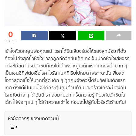
0
SHARES
เข้าใจหัวอกคุณพ่อคุณแม่ เวลาได้ยินเสียงร้องไห้ของลูกน้อย ที่ดั่ง
ก้องไปถึงสุดขั้วหัวใจ เวลาถูกฉีดวัคซีนเด็ก คงเจ็บปวดหัวใจเสียจริง
แต่จะไม่ฉีด ไม่รับวัคซีนก็คงไม่ได้ เพราะภูมิเด็กแรกเกิดยังต่ำมาก ๆ
เป็นเซนซิทีฟต่อเชื้อโรค ไวรัส แบคทีเรียไปหมด เพราะฉะนั้นเพื่อลด
โอกาสติดเชื้อให้มากที่สุด เด็ก ๆ ทุกคนจึงควรได้รับวัคซีนเด็กแรก
เกิด ตั้งแต่เป็นเบบี๋ จะได้กระตุ้นภูมิต้านท้านและสร้างเกราะป้องกัน
โรคภัยต่าง ๆ ได้ วันนี้เราเลยมาบอกเกร็ดความรู้เกี่ยวกับวัคซีนใน
เด็ก ให้พ่อ ๆ แม่ ๆ ได้ทำความเข้าใจ ก่อนจะไปสู้กับไวรัสตัวร้ายกัน!
หัวข้อต่างๆ ของบทความนี้