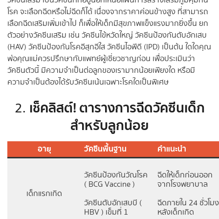
วัคซีนเสริม เป็นวัคซีนที่ที่อยู่นอกเหนือแผนการสร้างเสริมภูมิคุ้มกัน
โรค จะเลือกฉีดหรือไม่ฉีดก็ได้ เนื่องจากราคาค่อนข้างสูง ที่สามารถ
เลือกฉีดเสริมเพิ่มเข้าไป ก็เพื่อให้เด็กมีสุขภาพแข็งแรงมากยิ่งขึ้น ยก
ตัวอย่างวัคซีนเสริม เช่น วัคซีนไข้หวัดใหญ่ วัคซีนป้องกันตับอักเสบ
(HAV) วัคซีนป้องกันโรคอีสุกอีใส วัคซีนไอพีดี (IPD) เป็นต้น ใดใดคุณ
พ่อคุณแม่ควรปรึกษากับแพทย์ผู้เชี่ยวชาญก่อน เพื่อประเมินว่า
วัคซีนตัวนี้ มีความจำเป็นต่อลูกของเรามากน้อยเพียงใด หรือมี
ความจำเป็นต้องได้รับวัคซีนเน้นเฉพาะโรคใดเป็นพิเศษ
เช็คลิสต์! ตารางการฉีดวัคซีนเด็ก
2.
สำหรับลูกน้อย
อายุ
วัคซีนพื้นฐาน
คำแนะนำ
วัคซีนป้องกันวัณโรค
ฉีดให้เด็กก่อนออก
( BCG Vaccine )
จากโรงพยาบาล
เด็กแรกเกิด
วัคซีนตับอักเสบบี (
ฉีดภายใน 24 ชั่วโมง
HBV ) เข็มที่ 1
หลังเด็กเกิด