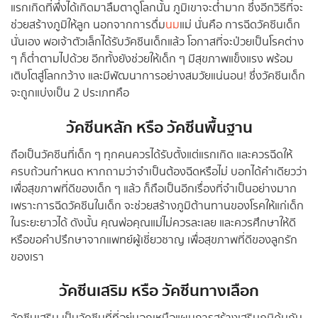
แรกเกิดที่พึ่งได้เกิดมาลืมตาดูโลกนั้น ภูมิเขาจะต่ำมาก ซึ่งอีกวิธีที่จะ
ช่วยสร้างภูมิให้ลูก นอกจากการดื่ม
นม
แม่ นั่นคือ การฉีดวัคซีนเด็ก
นั่นเอง พอเจ้าตัวเล็กได้รับวัคซีนเด็กแล้ว โอกาสที่จะป่วยเป็นโรคต่าง
ๆ ก็ต่ำตามไปด้วย อีกทั้งยังช่วยให้เด็ก ๆ มีสุขภาพแข็งแรง พร้อม
เติบโตสู่โลกกว้าง และมีพัฒนาการอย่างสมวัยแน่นอน! ซึ่งวัคซีนเด็ก
จะถูกแบ่งเป็น 2 ประเภทคือ
วัคซีนหลัก หรือ วัคซีนพื้นฐาน
ถือเป็นวัคซีนที่เด็ก ๆ ทุกคนควรได้รับตั้งแต่แรกเกิด และควรฉีดให้
ครบถ้วนกำหนด หากถามว่าจำเป็นต้องฉีดหรือไม่ บอกได้คำเดียวว่า
เพื่อสุขภาพที่ดีของเด็ก ๆ แล้ว ก็ถือเป็นอีกเรื่องที่จำเป็นอย่างมาก
เพราะการฉีดวัคซีนในเด็ก จะช่วยสร้างภูมิต้านทานของโรคให้แก่เด็ก
ในระยะยาวได้ ดังนั้น คุณพ่อคุณแม่ไม่ควรละเลย และควรศึกษาให้ดี
หรือขอคำปรึกษาจากแพทย์ผู้เชี่ยวชาญ เพื่อสุขภาพที่ดีของลูกรัก
ของเรา
วัคซีนเสริม หรือ วัคซีนทางเลือก