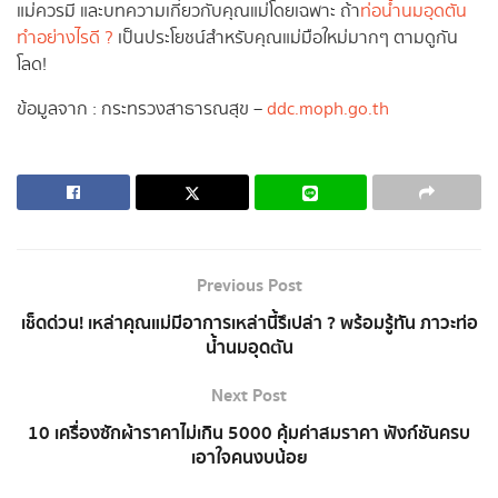
แม่ควรมี และบทความเกี่ยวกับคุณแม่โดยเฉพาะ ถ้า
ท่อน้ำนมอุดตัน
ทำอย่างไรดี ?
เป็นประโยชน์สำหรับคุณแม่มือใหม่มากๆ ตามดูกัน
โลด!
ข้อมูลจาก : กระทรวงสาธารณสุข –
ddc.moph.go.th
Previous Post
เช็ดด่วน! เหล่าคุณแม่มีอาการเหล่านี้รึเปล่า ? พร้อมรู้ทัน ภาวะท่อ
น้ำนมอุดตัน
Next Post
10 เครื่องซักผ้าราคาไม่เกิน 5000 คุ้มค่าสมราคา ฟังก์ชันครบ
เอาใจคนงบน้อย