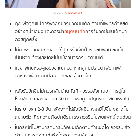
credit :
cndoctor.ca
คุณพ่อคุณแม่ควรพาลูกมารับวัคซีนเด็ก ตามที่แพทย์กำหยด
อย่างสม่ำเสมอ และควรนำ
สมุดบันทึก
การรับวัคซีนในเด็กมา
ด้วยทุกครั้ง
ไม่ควรรับวัคซีนขณะที่มีไข้สูง หรือเจ็บป่วยเฉียบพลัน ยกเว้น
เป็นหวัด ท้องเสียโดยไม่มีไข้สามารถรับ วัคซีนได้
แจ้งแพทย์หรือผู้เชี่ยวชาญก่อน หากลูกมีประวัติแพ้ยา แพ้
อาหาร เพื่อความปลอดภัยของเจ้าตัวเล็ก
หลังรับวัคซีนไม่ควรกลับบ้านทันที ควรรอสังเกตอาการยู่ใน
โรงพยาบาลอย่างน้อย 30 นาที เพื่อดูว่าปฏิกิริยาแพ้ยาหรือไม่
ในระยะเวลา 2-3 วัน หลังจากได้รับวัคซีน หากมีไข้ขึ้น งอแง ไม่
สบายตัว เกิดความผิดปกติรุนแรง ควรรีบไปพบแพทย์โดยด่วน
ในกรณีที่ไม่สามารถมารับวัคซีนเด็กตามกำหนดได้ ควรรีบเร่ง
ดำเนินการต่อทันทีหรือโทรสอบถามข้อมูล