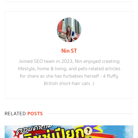
Nin ST
Joined SEO team in 2023, Nin enjoyed creating
lifestyle, home & living, and pets-related articles
for share as she has furbabies herself - 4 fluffy
British short-hair cats :)
POSTS
RELATED