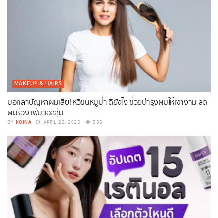
MAKEUP & HAIRS
บอกลาปัญหาผมเสีย! หวีขนหมูป่า ดียังไง ช่วยบำรุงผมให้เงางาม ลด
ผมร่วง เพิ่มวอลลุ่ม
NOINA
BY
APRIL 23, 2025
585