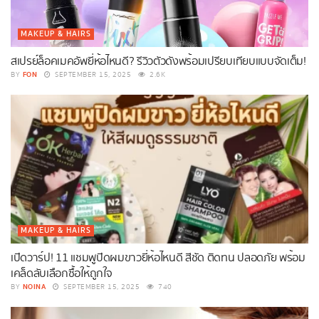
MAKEUP & HAIRS
สเปรย์ล็อคเมคอัพยี่ห้อไหนดี? รีวิวตัวดังพร้อมเปรียบเทียบแบบจัดเต็ม!
FON
BY
SEPTEMBER 15, 2025
2.6K
MAKEUP & HAIRS
เปิดวาร์ป! 11 แชมพูปิดผมขาวยี่ห้อไหนดี สีชัด ติดทน ปลอดภัย พร้อม
เคล็ดลับเลือกซื้อให้ถูกใจ
NOINA
BY
SEPTEMBER 15, 2025
740