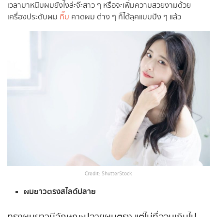
เวลามาหนีบผมยังไงล่ะจ๊ะสาว ๆ หรือจะเพิ่มความสวยงามด้วย
เครื่องประดับผม
กิ๊บ
คาดผม ต่าง ๆ ก็ได้ลุคแบบปัง ๆ แล้ว
Credit: ShutterStock
ผมยาวตรงสไลด์ปลาย