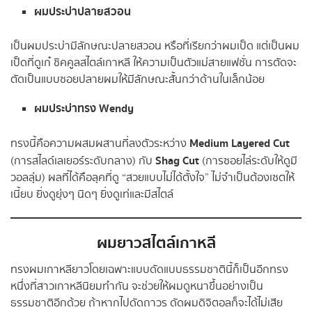
ผมประบ่าปลายสวอน
เป็นผมประบ่ามีลักษณะปลายสวอน หรือที่เรียกว่าผมเป็ด แต่เป็นผม
เป็ดที่ดูเก๋ ชิคคูลสไตล์เกาหลี ให้ความเป็นตัวแม่สายแฟชั่น การตัดจะ
ตัดเป็นแบบซอยปลายผมให้มีลักษณะสั้นกว่าด้านในเล็กน้อย
ผมประบ่าทรง Wendy
Medium Layered Cut
ทรงนี้คือความผสมผสานที่ลงตัวระหว่าง
Shag Cut
(การสไลด์เลเยอร์ระดับกลาง) กับ
(การซอยไล่ระดับให้ดูมี
วอลลุ่ม) ผลที่ได้คือลุคที่ดู “สวยแบบไม่ได้ตั้งใจ” ไม่จำเป็นต้องเซตให้
เนี้ยบ ยิ่งดูยุ่งๆ นิดๆ ยิ่งดูเท่และมีสไตล์
ผมยาวสไตล์เกาหลี
ทรงผมเกาหลียาวโดยเฉพาะแบบดัดแบบธรรมชาตินี้ก็เป็นอีกทรง
หนึ่งที่สาวเกาหลีนิยมทำกัน จะช่วยให้ผมดูหนาขึ้นอย่างเป็น
ธรรมชาติอีกด้วย ถ้าหากไปดัดถาวร ดัดผมดิจิตอลก็จะได้ไม่เสีย