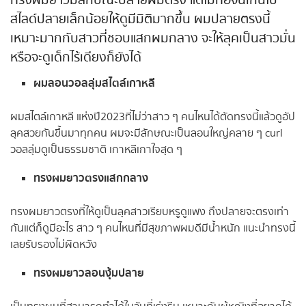
ทรงผมยาวมีลักษณะปลายผมตรง แต่ไม่ทื่อจนเกินไป
สไลด์ปลายเล็กน้อยให้ดูมีมิติมากขึ้น ผมปลายตรงนี้
เหมาะมากกับสาวที่ชอบแสกผมกลาง จะให้ลุคเป็นสาวมั่น
หรือจะดูเด็กไร้เดียงก็ยังได้
ผมลอนวอลลุ่มสไตล์เกาหลี
ผมสไตล์เกาหลี แห่งปี2023ที่ไม่ว่าสาว ๆ คนไหนได้ตัดทรงนี้แล้วดูอัป
ลุคสวยกันขึ้นมาทุกคน ผมจะมีลักษณะเป็นลอนใหญ่คลาย ๆ curl
วอลลุ่มดูเป็นธรรมชาติ เกาหลีเกาใจสุด ๆ
ทรงผมยาวตรงแสกกลาง
ทรงผมยาวตรงที่ให้ดูเป็นลุคสาวเรียบหรูดูแพง ถึงปลายจะตรงเท่า
กันแต่ก็ดูมีอะไร สาว ๆ คนไหนที่มีสุขภาพผมดีมีน้ำหนัก แนะนำทรงนี้
เลยรับรองไม่ผิดหวัง
ทรงผมยาวลอนงุ้มปลาย