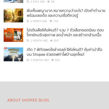
2 DAYS AGO
29
ฝันเห็นพญานาค หมายความว่าอะไร? เปิดคำทำนาย
พร้อมเลขเด็ด และความเชื่อที่ควรรู้
4 WEEKS AGO
740
โปรตีนพืชยี่ห้อไหนดี? รวม 7 ตัวเลือกยอดนิยม ตอบ
โจทย์คนรักสุขภาพ ลดน้ำหนัก และสร้างกล้ามเนื้อ
1 MONTH AGO
553
เปิด 7 พิกัดแผงโซล่าเซลล์ ยี่ห้อไหนดี? คุ้มค่าน่าซื้อ
บน Shopee ช่วยเซฟค่าไฟบ้านยุคใหม่!
2 MONTHS AGO
651
ABOUT SHOPEE BLOG