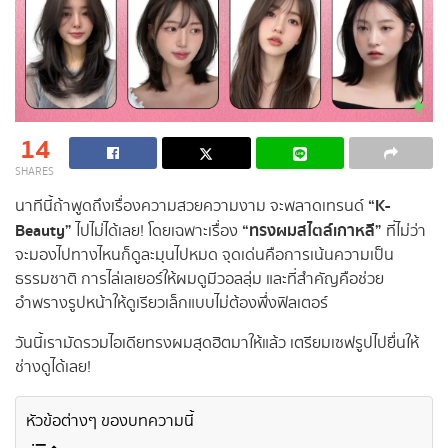
14
SHARES
“K-
นาทีนี้ถ้าพูดถึงเรื่องความสวยความงาม จะพลาดเทรนด์
Beauty”
“ทรงผมสไตล์เกาหลี”
ไปไม่ได้เลย! โดยเฉพาะเรื่อง
ที่ไม่ว่า
จะมองไปทางไหนก็ดูละมุนไปหมด จุดเด่นคือการเน้นความเป็น
ธรรมชาติ การไล่เลเยอร์ให้ผมดูมีวอลลุ่ม และที่สำคัญคือช่วย
อำพรางรูปหน้าให้ดูเรียวเล็กแบบไม่ต้องพึ่งฟิลเตอร์
วันนี้เรามัดรวมไอเดียทรงผมสุดฮิตมาให้แล้ว เตรียมเซฟรูปไปยื่นให้
ช่างดูได้เลย!
หัวข้อต่างๆ ของบทความนี้