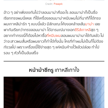
Credit:
Freepik
อ้าว ๆ อย่าเพิ่งงงกันไปว่าลอนมาม่าคืออะไร ลอนมาม่าก็เป็นชื่อ
เรียกทรงผมนี่แหละ ที่ใช้เครื่องลอนมาม่าหนีบผมไม่กี่นาทีก็ได้ทรง
ผมเกาหลีน่ารัก ๆ แบบนี้แล้ว มีลักษณะโค้งงอคล้ายเส้น
มาม่า
เลย
พากันเรียกว่าทรงลอนมาม่า ได้อารมณ์นางเอก
ซีรีส์เกาหลี
สุด ๆ
อยากทำทรงนี้ก็ต้องไปหาซื้อ
ที่หนีบผม
ลอนผมมาม่ามาใช้กันแล้ว ไม่
ว่าจะสาวผมสั้นหรือผมยาวก็ทำได้ทั้งนั้น ใครที่ทำผมไม่เป็นก็ไม่ต้อง
กังวลไป เพราะเครื่องนี้ใช้ง่ายสุด ๆ แค่หนีบค้างไว้แล้วปล่อย ทำไป
รอบ ๆ หัวก็เป็นอันเสร็จ
หน้าม้าซีทรู
เกาหลีเกาใจ