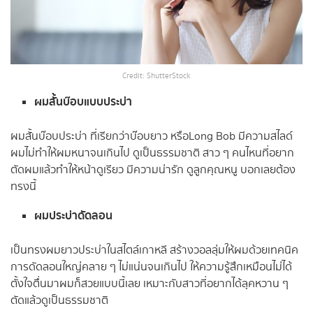
Credit: ShutterStock
ผมสั้นบ๊อบแบบประบ่า
ผมสั้นบ๊อบประบ่า ที่เรียกว่าบ๊อบยาว หรือLong Bob มีความสไลด์
ผมไม่ทำให้ผมหนาจนเกินไป ดูเป็นธรรมชาติ สาว ๆ คนไหนที่อยาก
ตัดผมแล้วทำให้หน้าดูเรียว มีความน่ารัก ดูลูกคุณหนู บอกเลยต้อง
ทรงนี้
ผมประบ่าดัดลอน
เป็นทรงผมยาวประบ่าในสไตล์เกาหลี สร้างวอลลุ่มให้ผมด้วยเทคนิค
การดัดลอนใหญ่คลาย ๆ ไม่แน่นจนเกินไป ให้ความรู้สึกเหมือนไม่ได้
ตั้งใจตื่นมาผมก็สวยแบบนี้เลย เหมาะกับสาวที่อยากได้ลุคหวาน ๆ
ตัดแล้วดูเป็นธรรมชาติ