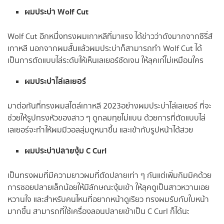
ผมประบ่า Wolf Cut
Wolf Cut อีกหนึ่งทรงผมเกาหลีที่มาแรง ได้ข่าวว่าดังมากจากซีรี่ส์
เกาหลี นอกจากผมสั้นแล้วผมประบ่าก็สามารถทำ Wolf Cut ได้
เป็นการตัดแบบไล่ระดับให้เห็นเลเยอร์ชัดเจน ให้ลุคเก๋ไม่เหมือนใคร
ผมประบ่าไล่เลเยอร์
มาต่อกันที่ทรงผมสไตล์เกาหลี 2023อย่างผมประบ่าไล่เลเยอร์ ที่จะ
ช่วยให้รูปทรงหัวของสาว ๆ ดูกลมทุยไม่แบน ด้วยการที่ตัดแบบไล่
เลเยอร์จะทำให้ผมมีวอลลุ่มดูหนาขึ้น และเข้ากับรูปหน้าได้สวย
ผมประบ่าปลายงุ้ม C Curl
เป็นทรงผมที่มีความยาวผมที่ตัดปลายเท่า ๆ กันแต่เพิ่มกิมมิคด้วย
การซอยปลายเล็กน้อยให้มีลักษณะงุ้มเข้า ให้ลุคดูเป็นสาวหวานเอย
หวานใจ และสำหรับคนไหนที่อยากหน้าดูเรียว ทรงผมรับกับใบหน้า
มากขึ้น สามารถที่ใช้เครื่องลอนปลายเข้าเป็น C Curl ก็ได้นะ