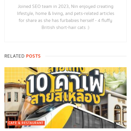
Joined SEO team in 2023, Nin enjoyed creating
lifestyle, home & living, and pets-related articles
for share as she has furbabies herself - 4 fluffy
British short-hair cats :)
POSTS
RELATED
CAFE & RESTAURANT