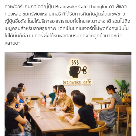
คาเฟ่ออร์แกนิกสไตล์ญี่ปุ่น Brainwake Café Thonglor คาเฟ่แถว
ทองหล่อ ขุมทรัพย์แห่งเบเกอรี่ ที่ได้รับการคิดค้นสูตรโดยเชฟชาว
ญี่ปุ่นชื่อดัง โดยให้บริการอาหารแบบทั้งไทยและนานาชาติ รวมไปถึง
เมนูคลีนสำหรับสายสุขภาพ แต่ที่เป็นซิกเนเจอร์ที่ไม่พูดถึงคงเป็นไป
ไม่ได้นั่นก็คือ เบเกอรี่ ซึ่งได้รับผลตอบรับที่ดีจากลูกค้ามากหน้า
หลายตา