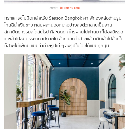
credit :
bkkmenu.com
กระแสแรงไม่มีตกสำหรับ Season Bangkok คาเฟ่ทองหล่อถ่ายรูป
โทนสีน้ำเงินขาว ผสมผสานออกมาอย่างลงตัวกลายเป็นงาน
สถาปัตยกรรมสไตล์ยุโรป ที่สะดุดตา ใครผ่านไปผ่านมาก็ต้องมีหยุด
แวะเข้าไปชมบรรยากาศภายใน ข้างนอกว่าสวยแล้ว เดินเข้าไปข้างใน
ก็สวยไม่แพ้กัน แบบว่าถ่ายรูปเก๋ ๆ ลงรูปในไอจีได้แบบทุกมุม