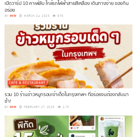
เปิดวาร์ป 10 คาเฟ่ลับ ใกล้รถไฟฟ้าสายสีเหลือง เดินทางง่าย ของกิน
อร่อย
MIW
BY
MARCH 24, 2025
970
CAFE & RESTAURANT
รวม 10 ร้านข้าวหมูกรอบเจ้าเด็ดในกรุงเทพฯ ที่อร่อยจนต้องกลับมา
ซ้ำ!
MIW
BY
FEBRUARY 27, 2025
2.7K