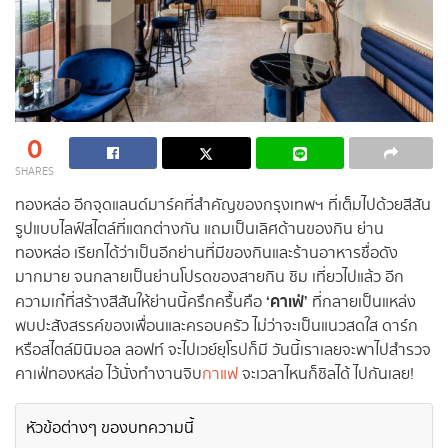
0
SHARES
ทองหล่อ อีกจุดแลนด์มาร์คที่สำคัญของกรุงเทพฯ ที่เต็มไปด้วยสีสัน
รูปแบบไลฟ์สไตล์ที่แตกต่างกัน แถมเป็นเลิศด้านของกิน ย่าน
ทองหล่อ เรียกได้ว่าเป็นอีกย่านที่มีของกินและร้านอาหารชื่อดัง
มากมาย จนกลายเป็นย่านโปรดของสายกิน ชิม เที่ยวไปแล้ว อีก
‘คาเฟ่’
ความเก๋ที่สร้างสีสันให้ย่านนี้ครึกครื้นคือ
ที่กลายเป็นแหล่ง
พบปะสังสรรค์ของเพื่อนและครอบครัว ไม่ว่าจะเป็นแนวสดใส ดาร์ก
หรือสไตล์มินิมอล ลอฟท์ จะไปเวย์ยุโรปก็มี วันนี้เราเลยจะพาไปสำรวจ
คาเฟ่ทองหล่อ ไว้นั่งทำงานจิบ
กาแฟ
จะเวลาไหนก็ชิลได้ ไปกันเลย!
หัวข้อต่างๆ ของบทความนี้