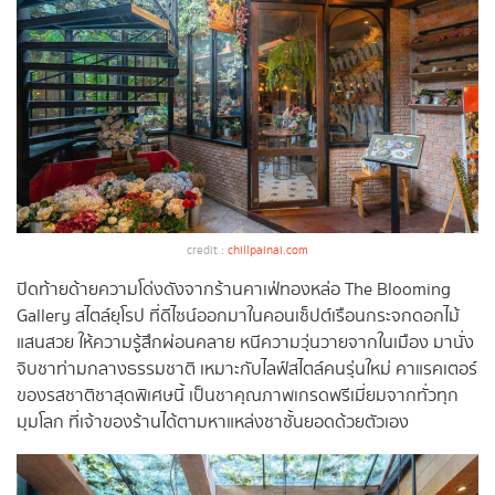
credit :
chillpainai.com
ปิดท้ายด้ายความโด่งดังจากร้านคาเฟ่ทองหล่อ The Blooming
Gallery สไตล์ยุโรป ที่ดีไซน์ออกมาในคอนเซ็ปต์เรือนกระจกดอกไม้
แสนสวย ให้ความรู้สึกผ่อนคลาย หนีความวุ่นวายจากในเมือง มานั่ง
จิบชาท่ามกลางธรรมชาติ เหมาะกับไลฟ์สไตล์คนรุ่นใหม่ คาแรคเตอร์
ของรสชาติชาสุดพิเศษนี้ เป็นชาคุณภาพเกรดพรีเมี่ยมจากทั่วทุก
มุมโลก ที่เจ้าของร้านได้ตามหาแหล่งชาชั้นยอดด้วยตัวเอง