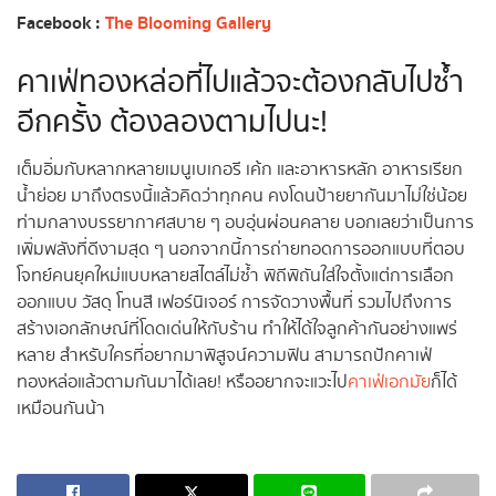
Facebook :
The Blooming Gallery
คาเฟ่ทองหล่อที่ไปแล้วจะต้องกลับไปซ้ำ
อีกครั้ง ต้องลองตามไปนะ!
เต็มอิ่มกับหลากหลายเมนูเบเกอรี เค้ก และอาหารหลัก อาหารเรียก
น้ำย่อย มาถึงตรงนี้แล้วคิดว่าทุกคน คงโดนป้ายยากันมาไม่ใช่น้อย
ท่ามกลางบรรยากาศสบาย ๆ อบอุ่นผ่อนคลาย บอกเลยว่าเป็นการ
เพิ่มพลังที่ดีงามสุด ๆ นอกจากนี้การถ่ายทอดการออกแบบที่ตอบ
โจทย์คนยุคใหม่แบบหลายสไตล์ไม่ซ้ำ พิถีพิถันใส่ใจตั้งแต่การเลือก
ออกแบบ วัสดุ โทนสี เฟอร์นิเจอร์ การจัดวางพื้นที่ รวมไปถึงการ
สร้างเอกลักษณ์ที่โดดเด่นให้กับร้าน ทำให้ได้ใจลูกค้ากันอย่างแพร่
หลาย สำหรับใครที่อยากมาพิสูจน์ความฟิน สามารถปักคาเฟ่
ทองหล่อแล้วตามกันมาได้เลย! หรืออยากจะแวะไป
คาเฟ่เอกมัย
ก็ได้
เหมือนกันน้า