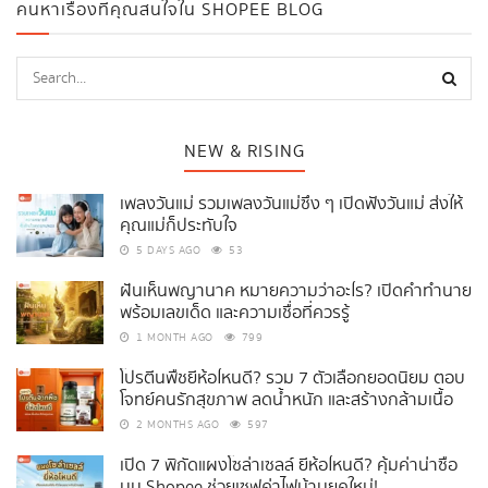
ค้นหาเรื่องที่คุณสนใจใน SHOPEE BLOG
NEW & RISING
เพลงวันแม่ รวมเพลงวันแม่ซึ้ง ๆ เปิดฟังวันแม่ ส่งให้
คุณแม่ก็ประทับใจ
5 DAYS AGO
53
ฝันเห็นพญานาค หมายความว่าอะไร? เปิดคำทำนาย
พร้อมเลขเด็ด และความเชื่อที่ควรรู้
1 MONTH AGO
799
โปรตีนพืชยี่ห้อไหนดี? รวม 7 ตัวเลือกยอดนิยม ตอบ
โจทย์คนรักสุขภาพ ลดน้ำหนัก และสร้างกล้ามเนื้อ
2 MONTHS AGO
597
เปิด 7 พิกัดแผงโซล่าเซลล์ ยี่ห้อไหนดี? คุ้มค่าน่าซื้อ
บน Shopee ช่วยเซฟค่าไฟบ้านยุคใหม่!