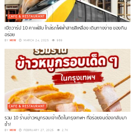
CAFE & RESTAURANT
เปิดวาร์ป 10 คาเฟ่ลับ ใกล้รถไฟฟ้าสายสีเหลือง เดินทางง่าย ของกิน
อร่อย
MIW
BY
MARCH 24, 2025
969
CAFE & RESTAURANT
รวม 10 ร้านข้าวหมูกรอบเจ้าเด็ดในกรุงเทพฯ ที่อร่อยจนต้องกลับมา
ซ้ำ!
MIW
BY
FEBRUARY 27, 2025
2.7K