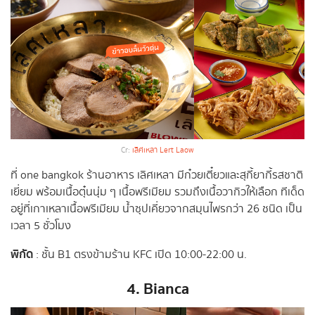
Cr:
เลิศเหลา Lert Laow
ที่ one bangkok ร้านอาหาร เลิศเหลา มีก๋วยเตี๋ยวและสุกี้ยากี้รสชาติ
เยี่ยม พร้อมเนื้อตุ๋นนุ่ม ๆ เนื้อพรีเมียม รวมถึงเนื้อวากิวให้เลือก ทีเด็ด
อยู่ที่เกาเหลาเนื้อพรีเมียม น้ำซุปเคี่ยวจากสมุนไพรกว่า 26 ชนิด เป็น
เวลา 5 ชั่วโมง
พิกัด
: ชั้น B1 ตรงข้ามร้าน KFC เปิด 10:00-22:00 น.
4. Bianca