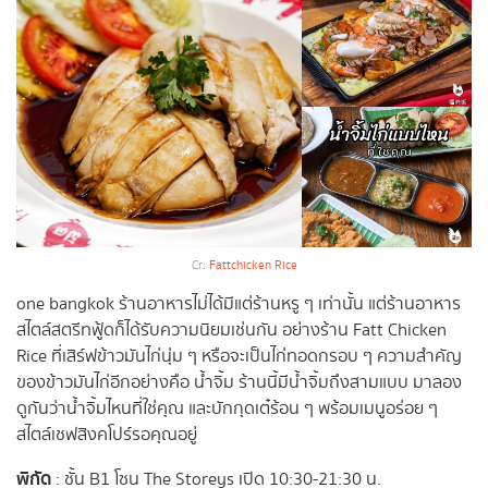
Cr:
Fattchicken Rice
one bangkok ร้านอาหารไม่ได้มีแต่ร้านหรู ๆ เท่านั้น แต่ร้านอาหาร
สไตล์สตรีทฟู้ดก็ได้รับความนิยมเช่นกัน อย่างร้าน Fatt Chicken
Rice ที่เสิร์ฟข้าวมันไก่นุ่ม ๆ หรือจะเป็นไก่ทอดกรอบ ๆ ความสำคัญ
ของข้าวมันไก่อีกอย่างคือ น้ำจิ้ม ร้านนี้มีน้ำจิ้มถึงสามแบบ มาลอง
ดูกันว่าน้ำจิ้มไหนที่ใช่คุณ และบักกุดเต๋ร้อน ๆ พร้อมเมนูอร่อย ๆ
สไตล์เชฟสิงคโปร์รอคุณอยู่
พิกัด
: ชั้น B1 โซน The Storeys เปิด 10:30-21:30 น.