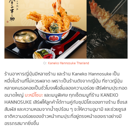
Cr:
Kaneko Hannosuke Thailand
ร้านอาหารญี่ปุ่นมีหลายร้าน และร้าน
Kaneko Hannosuke เป็น
หนึ่งในร้านที่ไม่ควรพลาด เพราะเป็นร้านดังจากญี่ปุ่น ที่ชาวญี่ปุ่น
หลายคนรอคอยเป็นชั่วโมงเพื่อลิ้มลองความอร่อย เสิร์ฟเทมปุระทอด
ขนาดใหญ่
บะหมี่โซบะ
และเมนูพิเศษ ทุกเซ็ตเมนูที่ร้าน KANEKO
HANNOSUKE เสิร์ฟให้ลูกค้าได้ทานคู่กับซุปมิโสะของทางร้าน ซึ่งรส
สัมผัส และความหอมจากน้ำซุปร้อน ๆ จะให้ความอูมามิ และช่วยชูรส
ชาติความอร่อยของข้าวหน้าเทมปุระที่อยู่ตรงหน้าของเราอย่างมี
อรรถรสมากยิ่งขึ้น