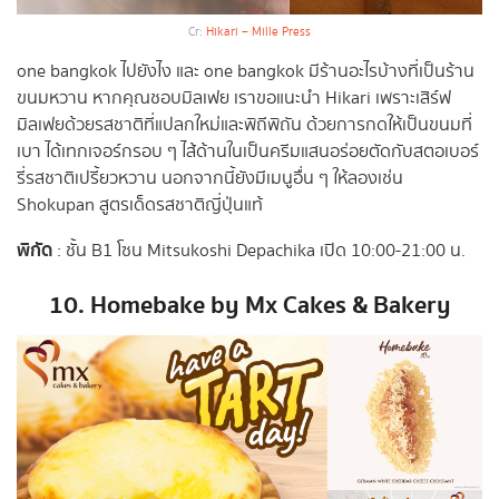
Cr:
Hikari – Mille Press
one bangkok ไปยังไง และ one bangkok มีร้านอะไรบ้างที่เป็นร้าน
ขนมหวาน หากคุณชอบมิลเฟย เราขอแนะนำ Hikari เพราะเสิร์ฟ
มิลเฟยด้วยรสชาติที่แปลกใหม่และพิถีพิถัน ด้วยการกดให้เป็นขนมที่
เบา ได้เทกเจอร์กรอบ ๆ ไส้ด้านในเป็นครีมแสนอร่อยตัดกับสตอเบอร์
รี่รสชาติเปรี้ยวหวาน นอกจากนี้ยังมีเมนูอื่น ๆ ให้ลองเช่น
Shokupan สูตรเด็ดรสชาติญี่ปุ่นแท้
พิกัด
: ชั้น B1 โซน Mitsukoshi Depachika เปิด 10:00-21:00 น.
10. Homebake by Mx Cakes & Bakery