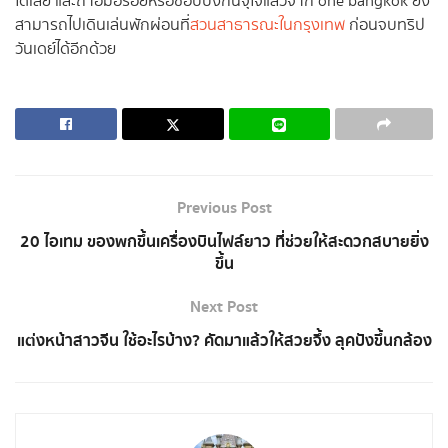
ได้เลย และถ้าอิ่มอร่อยหรือช้อปปิงกันจุใจแล้วจาก one bangkok ยัง
สามารถไปเดินเล่นพักผ่อนที่
สวนสาธารณะในกรุงเทพ
ก่อนจบทริป
วันเดย์ได้อีกด้วย
Previous Post
20 ไอเทม ของพกขึ้นเครื่องบินไฟล์ยาว ที่ช่วยให้สะดวกสบายยิ่ง
ขึ้น
Next Post
แต่งหน้าสาวจีน ใช้อะไรบ้าง? คัดมาแล้วให้สวยจึ้ง ลุคปังขึ้นกล้อง