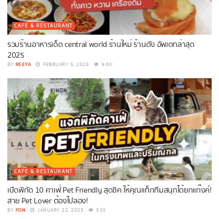
CAFE & RESTAURANT
รวมร้านอาหารเด็ด central world ร้านใหม่ ร้านดัง อัพเดทล่าสุด
2025
REEYA
BY
FEBRUARY 5, 2025
9.6K
CAFE & RESTAURANT
เปิดพิกัด 10 คาเฟ่ Pet Friendly สุดชิค ให้คุณแท็กทีมสนุกได้ยกแก๊งค์!
สาย Pet Lover ต้องไปลอง!
FON
BY
JANUARY 22, 2025
533