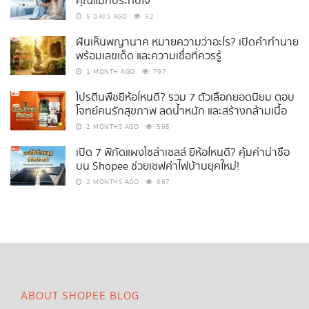
คุณแม่ก็ประทับใจ
5 DAYS AGO
52
ฝันเห็นพญานาค หมายความว่าอะไร? เปิดคำทำนาย
พร้อมเลขเด็ด และความเชื่อที่ควรรู้
1 MONTH AGO
797
โปรตีนพืชยี่ห้อไหนดี? รวม 7 ตัวเลือกยอดนิยม ตอบ
โจทย์คนรักสุขภาพ ลดน้ำหนัก และสร้างกล้ามเนื้อ
2 MONTHS AGO
595
เปิด 7 พิกัดแผงโซล่าเซลล์ ยี่ห้อไหนดี? คุ้มค่าน่าซื้อ
บน Shopee ช่วยเซฟค่าไฟบ้านยุคใหม่!
2 MONTHS AGO
667
ABOUT SHOPEE BLOG