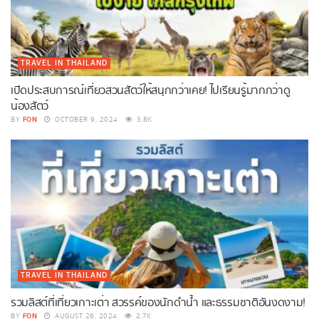
TRAVEL IN THAILAND
เปิดประสบการณ์เที่ยวสวนสัตว์ให้สนุกกว่าเคย! ไปเรียนรู้มากกว่าดู
น้องสัตว์
FON
BY
OCTOBER 9, 2024
3.8K
TRAVEL IN THAILAND
รวมลิสต์ที่เที่ยวเกาะเต่า สวรรค์ของนักดำน้ำ และธรรมชาติอันงดงาม!
FON
BY
AUGUST 26, 2024
2.7K