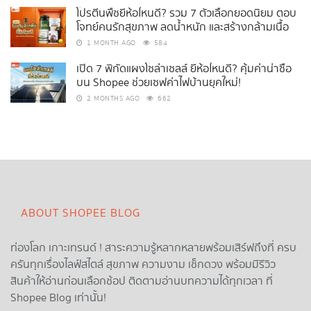
โปรตีนพืชยี่ห้อไหนดี? รวม 7 ตัวเลือกยอดนิยม ตอบ
โจทย์คนรักสุขภาพ ลดน้ำหนัก และสร้างกล้ามเนื้อ
1 MONTH AGO
584
เปิด 7 พิกัดแผงโซล่าเซลล์ ยี่ห้อไหนดี? คุ้มค่าน่าซื้อ
บน Shopee ช่วยเซฟค่าไฟบ้านยุคใหม่!
2 MONTHS AGO
662
ABOUT SHOPEE BLOG
ท่องโลก เกาะเทรนด์ ! สาระความรู้หลากหลายพร้อมเสิร์ฟถึงที่ ครบ
ครันทุกเรื่องไลฟ์สไตล์ สุขภาพ ความงาม เช็กดวง พร้อมมีรีวิว
สินค้าให้อ่านก่อนเลือกช้อป ติดตามอ่านบทความได้ทุกเวลา ที่
Shopee Blog เท่านั้น!