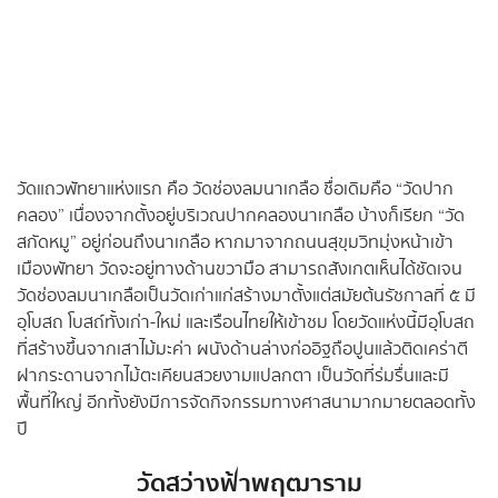
วัดแถวพัทยาแห่งแรก คือ วัดช่องลมนาเกลือ ชื่อเดิมคือ “วัดปาก
คลอง” เนื่องจากตั้งอยู่บริเวณปากคลองนาเกลือ บ้างก็เรียก “วัด
สกัดหมู” อยู่ก่อนถึงนาเกลือ หากมาจากถนนสุขุมวิทมุ่งหน้าเข้า
เมืองพัทยา วัดจะอยู่ทางด้านขวามือ สามารถสังเกตเห็นได้ชัดเจน
วัดช่องลมนาเกลือเป็นวัดเก่าแก่สร้างมาตั้งแต่สมัยต้นรัชกาลที่ ๕ มี
อุโบสถ โบสถ์ทั้งเก่า-ใหม่ และเรือนไทยให้เข้าชม โดยวัดแห่งนี้มีอุโบสถ
ที่สร้างขึ้นจากเสาไม้มะค่า ผนังด้านล่างก่ออิฐถือปูนแล้วติดเคร่าตี
ฝากระดานจากไม้ตะเคียนสวยงามแปลกตา เป็นวัดที่ร่มรื่นและมี
พื้นที่ใหญ่ อีกทั้งยังมีการจัดกิจกรรมทางศาสนามากมายตลอดทั้ง
ปี
วัดสว่างฟ้าพฤฒาราม