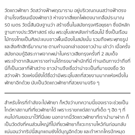
วัดแถวพัทยา วัดสว่างฟ้าพฤฒาราม อยู่บริเวณถนนสว่างฟ้าตรง
ข้ามโรงเรียนเมืองพัทยา3 ห่างจากสี่แยกไฟแดงนาเกลือประมาณ
50 เมตร วัดนี้สันนิษฐานว่า สร้างขึ้นในสมัยกรุงศรีอยุธยา ซึ่งมีหลัก
ฐานทางประวัติศาสตร์ เช่น พระอุโบสถหลังเก่าเรือนไม้ ซึ่งเป็นเรือน
ไม้ทรงไทยเป็นศิลปะแบบชาวพื้นเมืองในสมัยนั้น รวมถึงพระพุทธรูป
และสิ่งศักสิทธิ์มากมาย ตามคำบอกเล่าของชาวบ้าน เล่าว่า เมื่อครั้ง
สมัยกอบกู้อิสระภาพจากพม่าในคราวเสียกรุงครั้งที่ 2 สมเด็จ
พระเจ้าตากสินมหาราชท่านได้ทรงมาพำนักที่นี่ ท่านเดินทางว่าถึงที่
นี่ก็เป็นเวลาที่ฟ้าสว่าง ชาวบ้านจึงเชื่อว่าน่าจะเป็นที่มาของชื่อ วัด
สว่างฟ้า วัดแห่งนี้ยังได้ชื่อว่ามีพระอุโบสถที่สวยงามมากแห่งหนึ่งใน
พัทยาอีกด้วย นับเป็นวัดแถวพัทยาที่สวยงามจริง ๆ
สำหรับใครที่กำลังจะไปพัทยา ก็หวังว่าบทความนี้ของเราจะช่วยเป็น
ไกด์หาสถานที่เที่ยวพัทยาได้ เพราะเรายกแต่สถานที่เด็ด ๆ ฮิต ๆ ที่
คนไปกันเยอะมาไว้ที่นี่เลย นอกจากนี้วัดแถวพัทยาที่เรานำมาฝาก ก็
เป็นวัดดังที่คนส่วนใหญ่ที่ไปเที่ยวพัทยาก็แวะกราบไหว้กันก่อนกลับ
แน่นอนว่าทริปนี้สนุกแถมยังได้บุญอีกด้วย และถ้าหากใครปักหมุด