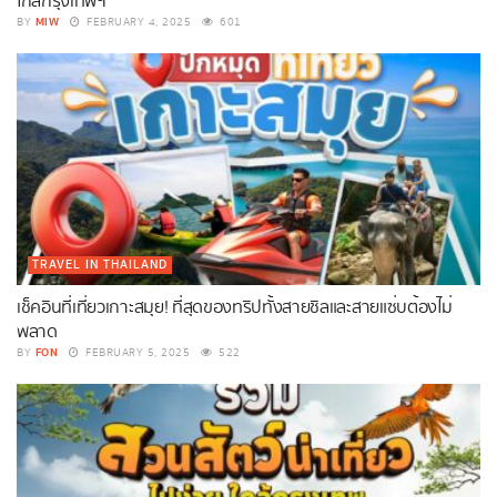
ใกล้กรุงเทพฯ
MIW
BY
FEBRUARY 4, 2025
601
TRAVEL IN THAILAND
เช็คอินที่เที่ยวเกาะสมุย! ที่สุดของทริปทั้งสายชิลและสายแซ่บต้องไม่
พลาด
FON
BY
FEBRUARY 5, 2025
522