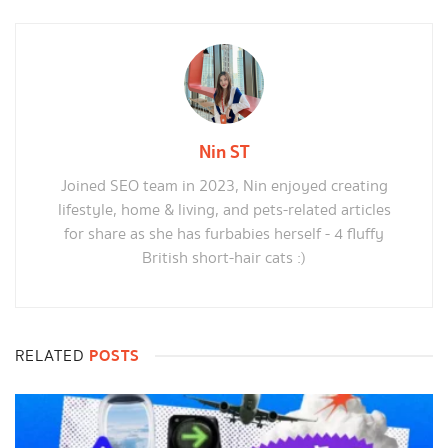
Nin ST
Joined SEO team in 2023, Nin enjoyed creating
lifestyle, home & living, and pets-related articles
for share as she has furbabies herself - 4 fluffy
British short-hair cats :)
POSTS
RELATED