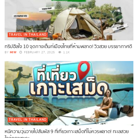
TRAVEL IN THAILAND
ทริปฮีลใจ 10 จุดกางเต็นท์เมืองไทยที่ห้ามพลาด! วิวสวย บรรยากาศดี
MIW
BY
FEBRUARY 27, 2025
1.1K
TRAVEL IN THAILAND
หนีความวุ่นวายไปสัมผัส 9 ที่เที่ยวเกาะเสม็ดที่ไม่ควรพลาด! ทะเลสวย