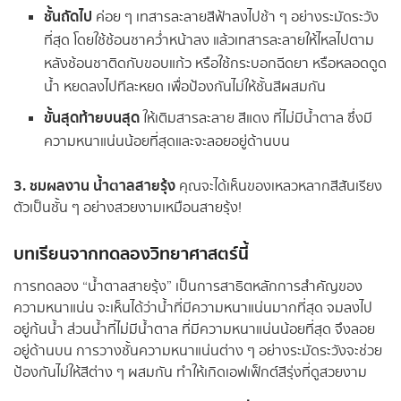
ชั้นถัดไป
ค่อย ๆ เทสารละลายสีฟ้าลงไปช้า ๆ อย่างระมัดระวัง
ที่สุด โดยใช้ช้อนชาคว่ำหน้าลง แล้วเทสารละลายให้ไหลไปตาม
หลังช้อนชาติดกับขอบแก้ว หรือใช้กระบอกฉีดยา หรือหลอดดูด
น้ำ หยดลงไปทีละหยด เพื่อป้องกันไม่ให้ชั้นสีผสมกัน
ขั้นสุดท้ายบนสุด
ให้เติมสารละลาย สีแดง ที่ไม่มีน้ำตาล ซึ่งมี
ความหนาแน่นน้อยที่สุดและจะลอยอยู่ด้านบน
3. ชมผลงาน น้ำตาลสายรุ้ง
คุณจะได้เห็นของเหลวหลากสีสันเรียง
ตัวเป็นชั้น ๆ อย่างสวยงามเหมือนสายรุ้ง!
บทเรียนจากทดลองวิทยาศาสตร์นี้
การทดลอง “น้ำตาลสายรุ้ง” เป็นการสาธิตหลักการสำคัญของ
ความหนาแน่น จะเห็นได้ว่าน้ำที่มีความหนาแน่นมากที่สุด จมลงไป
อยู่ก้นน้ำ ส่วนน้ำที่ไม่มีน้ำตาล ที่มีความหนาแน่นน้อยที่สุด จึงลอย
อยู่ด้านบน การวางชั้นความหนาแน่นต่าง ๆ อย่างระมัดระวังจะช่วย
ป้องกันไม่ให้สีต่าง ๆ ผสมกัน ทำให้เกิดเอฟเฟ็กต์สีรุ่งที่ดูสวยงาม