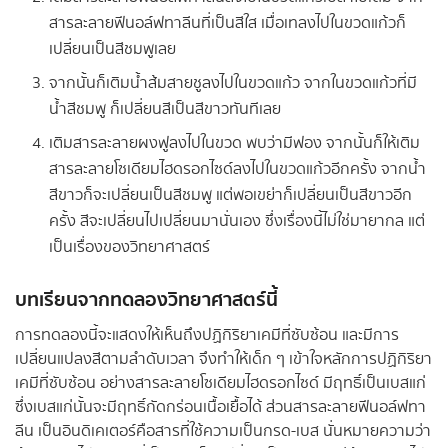
สารละลายฟีนอล์ฟทาลีนที่เป็นสีใส เมื่อเทลงไปในขวดแก้วก็
เปลี่ยนเป็นสีชมพูเลย
จากนั้นก็เติมน้ำส้มสายชูลงไปในขวดแก้ว จากในขวดแก้วที่มี
น้ำสีชมพู ก็เปลี่ยนสีเป็นสีขาวทันทีเลย
เติมสารละลายผงฟูลงไปในขวด พบว่ามีฟอง จากนั้นก็ให้เติม
สารละลายโซเดียมไฮดรอกไซด์ลงไปในขวดแก้วอีกครั้ง จากน้ำ
สีขาวก็จะเปลี่ยนเป็นสีชมพู แต่พอเขย่าก็เปลี่ยนเป็นสีขาวอีก
ครั้ง สีจะเปลี่ยนไปเปลี่ยนมานั่นเอง ซึ่งเรื่องนี้ไม่ใช่มายากล แต่
เป็นเรื่องของวิทยาศาสตร์
บทเรียนจากทดลองวิทยาศาสตร์นี้
การทดลองนี้จะแสดงให้เห็นถึงปฏิกิริยาเคมีที่ซับซ้อน และมีการ
เปลี่ยนแปลงสีตามลำดับเวลา จึงทำให้เด็ก ๆ เข้าใจหลักการปฏิกิริยา
เคมีที่ซับซ้อน อย่างสารละลายโซเดียมไฮดรอกไซด์ มีฤทธิ์เป็นเบสแก่
ซึ่งเบสแก่นั้นจะมีฤทธิ์กัดกร่อนเนื้อเยื้อได้ ส่วนสารละลายฟีนอล์ฟทา
ลีน เป็นอินดิเคเตอร์คือสารที่ใช้ความเป็นกรด-เบส นั่นหมายความว่า