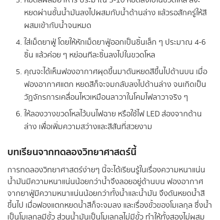
หยดสีผสมอาหาร ประมาณ 5-10 หยดลงไปในขวดโหล สีจะ
หยดผ่านชั้นน้ำมันลงไปผสมกับน้ำด้านล่าง แล้วรอสักครู่ให้สี
ผสมเข้ากับน้ำจนหมด
ใส่เม็ดยาฟู่ โดยให้หักเม็ดยาฟู่ออกเป็นชิ้นเล็ก ๆ ประมาณ 4-6
ชิ้น แล้วค่อย ๆ หย่อนทีละชิ้นลงไปในขวดโหล
คุณจะได้เห็นฟองอากาศผุดขึ้นมาดันหยดสีขึ้นไปด้านบน เมื่อ
ฟองอากาศแตก หยดสีก็จะจมกลับลงไปด้านล่าง จนเกิดเป็น
วัฏจักรการเคลื่อนไหวเหมือนลาวาในโคมไฟลาวาจริง ๆ
ให้ลองวางขวดโหลไว้บนไฟฉาย หรือใช้ไฟ LED ส่องจากด้าน
ล่าง เพื่อเพิ่มความสว่างและสีสันที่สวยงาม
บทเรียนจากทดลองวิทยาศาสตร์นี้
การทดลองวิทยาศาสตร์ง่ายๆ นี้จะได้เรียนรู้ในเรื่องความหนาแน่น
น้ำมันมีความหนาแน่นน้อยกว่าน้ำจึงลอยอยู่ด้านบน ฟองอากาศ
จากยาฟู่มีความหนาแน่นน้อยกว่าทั้งน้ำและน้ำมัน จึงดันหยดน้ำสี
ขึ้นไป เมื่อฟองแตกหยดน้ำสีก็จะจมลง และเรื่องขั้วของโมเลกุล ซึ่งน้ำ
เป็นโมเลกุลมีขั้ว ส่วนน้ำมันเป็นโมเลกุลไม่มีขั้ว ทำให้ทั้งสองไม่ผสม