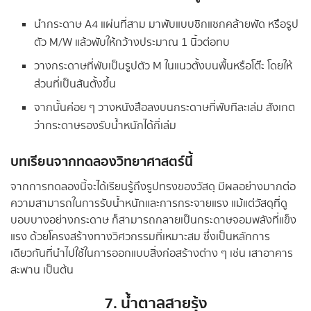
นำกระดาษ A4 แผ่นที่สาม มาพับแบบซิกแซกคล้ายพัด หรือรูป
ตัว M/W แล้วพับให้กว้างประมาณ 1 นิ้วต่อทบ
วางกระดาษที่พับเป็นรูปตัว M ในแนวตั้งบนพื้นหรือโต๊ะ โดยให้
ส่วนที่เป็นสันตั้งขึ้น
จากนั้นค่อย ๆ วางหนังสือลงบนกระดาษที่พับทีละเล่ม สังเกต
ว่ากระดาษรองรับน้ำหนักได้กี่เล่ม
บทเรียนจากทดลองวิทยาศาสตร์นี้
จากการทดลองนี้จะได้เรียนรู้ถึงรูปทรงของวัสดุ มีผลอย่างมากต่อ
ความสามารถในการรับน้ำหนักและการกระจายแรง แม้แต่วัสดุที่ดู
บอบบางอย่างกระดาษ ก็สามารถกลายเป็นกระดาษจอมพลังที่แข็ง
แรง ด้วยโครงสร้างทางวิศวกรรมที่เหมาะสม ซึ่งเป็นหลักการ
เดียวกันที่นำไปใช้ในการออกแบบสิ่งก่อสร้างต่าง ๆ เช่น เสาอาคาร
สะพาน เป็นต้น
7. น้ำตาลสายรุ้ง