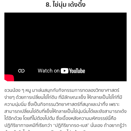
8. ไข่นุ่ม เด้งดึ๋ง
ชวนน้อง ๆ หนู มาเล่นสนุกกับกิจกรรมการทดลองวิทยาศาสตร์
ง่ายๆ ด้วยการเปลี่ยนไข่ไก่ดิบ ที่มีลักษณะแข็ง ให้กลายเป็นไข่ไก่ที่มี
ความนุ่มนิ่ม ซึ่งเป็นกิจกรรมวิทยาศาสตร์ที่สนุกและน่าทึ่ง เพราะ
สามารถเปลี่ยนไข่ดิบที่แข็งให้กลายเป็นไข่นุ่มนิ่มได้และยังสามารถเด้ง
ได้อีกด้วย โดยที่ไม่ต้องไปต้ม ซึ่งเบื้องหลังความมหัศจรรย์นี้คือ
ปฏิกิริยาทางเคมีที่เรียกว่า “ปฏิกิริยากรด-เบส” นั่นเอง ถ้าอยากรู้ว่า