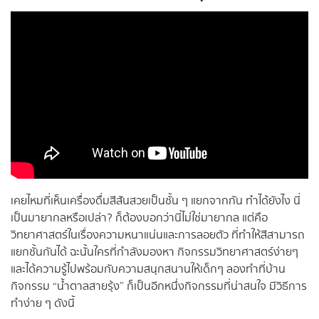
เคยไหมที่เห็นเครื่องดื่มสีสันสวยเป็นชั้น ๆ แยกจากกัน ทำได้ยังไง นี่
เป็นมายากลหรือเปล่า? ก็ต้องบอกว่านี่ไม่ใช่มายากล แต่คือ
วิทยาศาสตร์ในเรื่องความหนาแน่นและการลอยตัว ที่ทำให้สีสามารถ
แยกชั้นกันได้ ฉะนั้นใครที่กำลังมองหา กิจกรรมวิทยาศาสตร์ง่ายๆ
และได้ความรู้ไปพร้อมกับความสนุกสนานให้เด็กๆ ลองทำที่บ้าน
กิจกรรม “น้ำตาลสายรุ้ง” ก็เป็นอีกหนึ่งกิจกรรมที่น่าสนใจ มีวิธีการ
ทำง่าย ๆ ดังนี้