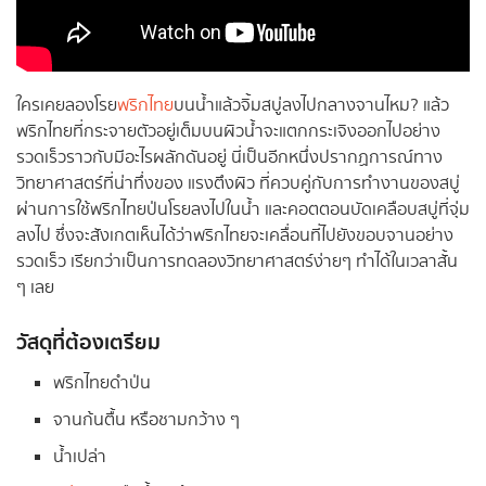
ใครเคยลองโรย
พริกไทย
บนน้ำแล้วจิ้มสบู่ลงไปกลางจานไหม? แล้ว
พริกไทยที่กระจายตัวอยู่เต็มบนผิวน้ำจะแตกกระเจิงออกไปอย่าง
รวดเร็วราวกับมีอะไรผลักดันอยู่ นี่เป็นอีกหนึ่งปรากฏการณ์ทาง
วิทยาศาสตร์ที่น่าทึ่งของ แรงตึงผิว ที่ควบคู่กับการทำงานของสบู่
ผ่านการใช้พริกไทยป่นโรยลงไปในน้ำ และคอตตอนบัดเคลือบสบู่ที่จุ่ม
ลงไป ซึ่งจะสังเกตเห็นได้ว่าพริกไทยจะเคลื่อนที่ไปยังขอบจานอย่าง
รวดเร็ว เรียกว่าเป็นการทดลองวิทยาศาสตร์ง่ายๆ ทำได้ในเวลาสั้น
ๆ เลย
วัสดุที่ต้องเตรียม
พริกไทยดำป่น
จานก้นตื้น หรือชามกว้าง ๆ
น้ำเปล่า