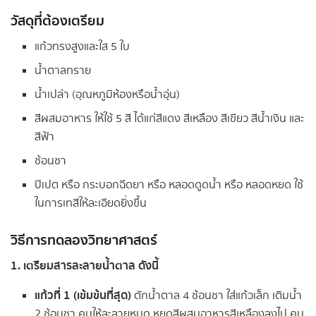
วัสดุที่ต้องเตรียม
แก้วทรงสูงและใส 5 ใบ
น้ำตาลทราย
น้ำเปล่า (อุณหภูมิห้องหรือน้ำอุ่น)
สีผสมอาหาร ให้ใช้ 5 สี ได้แก่สีแดง สีเหลือง สีเขียว สีน้ำเงิน และ
สีฟ้า
ช้อนชา
ปิเปต หรือ กระบอกฉีดยา หรือ หลอดดูดน้ำ หรือ หลอดหยด ใช้
ในการเทสีให้ละเอียดยิ่งขึ้น
วิธีการทดลองวิทยาศาสตร์
1. เตรียมสารละลายน้ำตาล ดังนี้
แก้วที่ 1 (เข้มข้นที่สุด)
ตักน้ำตาล 4 ช้อนชา ใส่แก้วเล็ก เติมน้ำ
2 ช้อนชา คนให้ละลายหมด หยดสีผสมอาหารสีเหลืองลงไป คน