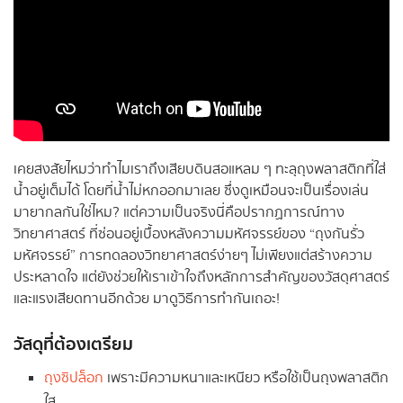
เคยสงสัยไหมว่าทำไมเราถึงเสียบดินสอแหลม ๆ ทะลุถุงพลาสติกที่ใส่
น้ำอยู่เต็มได้ โดยที่น้ำไม่หกออกมาเลย ซึ่งดูเหมือนจะเป็นเรื่องเล่น
มายากลกันใช่ไหม? แต่ความเป็นจริงนี่คือปรากฏการณ์ทาง
วิทยาศาสตร์ ที่ซ่อนอยู่เบื้องหลังความมหัศจรรย์ของ “ถุงกันรั่ว
มหัศจรรย์” การทดลองวิทยาศาสตร์ง่ายๆ ไม่เพียงแต่สร้างความ
ประหลาดใจ แต่ยังช่วยให้เราเข้าใจถึงหลักการสำคัญของวัสดุศาสตร์
และแรงเสียดทานอีกด้วย มาดูวิธีการทำกันเถอะ!
วัสดุที่ต้องเตรียม
ถุงซิปล็อก
เพราะมีความหนาและเหนียว หรือใช้เป็นถุงพลาสติก
ใส