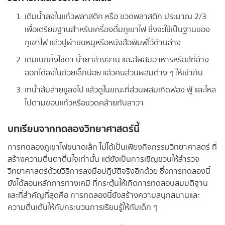
เติมน้ำลงในแก้วพลาสติก หรือ ขวดพลาสติก ประมาณ 2/3
เพื่อเตรียมฐานสำหรับเครื่องดื่มภูเขาไฟ ซึ่งจะใช้เป็นฐานของ
ภูเขาไฟ แล้วปูผ้าขนหนูหรือหนังสือพิมพ์ไว้ด้านล่าง
เติมเบกกิ้งโซดา น้ำยาล้างจาน และสีผสมอาหารหรือสีที่ล้าง
ออกได้ลงในถ้วยเล็กน้อย แล้วคนส่วนผสมต่าง ๆ ให้เข้ากัน
เทน้ำส้มสายชูลงไป แล้วดูในขณะที่ส่วนผสมเกิดฟอง ฟู่ และไหล
ไปตามขอบแก้วหรือขวดคล้ายกับลาวา
บทเรียนจากทดลองวิทยาศาสตร์นี้
การทดลองภูเขาไฟขนาดเล็ก ไม่ได้เป็นเพียงกิจกรรมวิทยาศาสตร์ ที่
สร้างความตื่นตาตื่นใจเท่านั้น แต่ยังเป็นการเชิญชวนให้สำรวจ
วิทยาศาสตร์ด้วยวิธีการลงมือปฏิบัติจริงอีกด้วย ซึ่งการทดลองนี้
ยังได้สอนหลักการทางเคมี ที่กระตุ้นให้เกิดการทดสอบสมมติฐาน
และที่สำคัญที่สุดคือ การทดลองนี้ยังสร้างความสนุกสนานและ
ความตื่นเต้นให้กับกระบวนการเรียนรู้ให้กับเด็ก ๆ