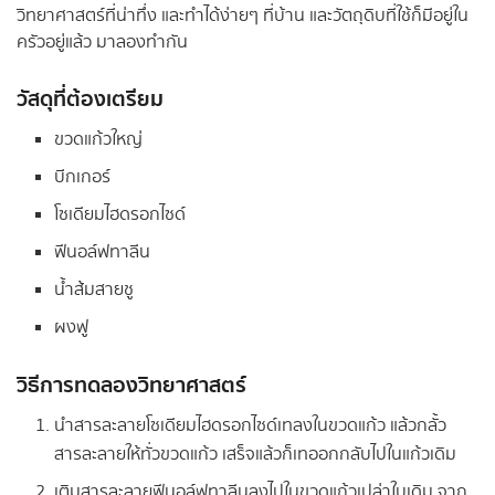
วิทยาศาสตร์ที่น่าทึ่ง และทำได้ง่ายๆ ที่บ้าน และวัตถุดิบที่ใช้ก็มีอยู่ใน
ครัวอยู่แล้ว มาลองทำกัน
วัสดุที่ต้องเตรียม
ขวดแก้วใหญ่
บีกเกอร์
โซเดียมไฮดรอกไซด์
ฟีนอล์ฟทาลีน
น้ำส้มสายชู
ผงฟู
วิธีการทดลองวิทยาศาสตร์
นำสารละลายโซเดียมไฮดรอกไซด์เทลงในขวดแก้ว แล้วกลั้ว
สารละลายให้ทั่วขวดแก้ว เสร็จแล้วก็เทออกกลับไปในแก้วเดิม
เติมสารละลายฟีนอล์ฟทาลีนลงไปในขวดแก้วเปล่าใบเดิม จาก