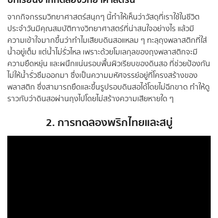
บทเรียนจากทดลองวิทยาศาสตร์นี้
จากกิจกรรมวิทยาศาสตร์สนุกๆ นี้ทำให้เห็นว่าวัสดุที่เราใช้ในชีวิต
ประจำวันมีคุณสมบัติทางวิทยาศาสตร์ที่น่าสนใจอย่างไร แล้วมี
ความเข้าใจมากขึ้นว่าทำไมเสียบดินสอแหลม ๆ ทะลุถุงพลาสติกที่ใส่
น้ำอยู่เต็ม แต่น้ำไม่รั่วไหล เพราะด้วยโมเลกุลของถุงพลาสติกจะมี
ความยืดหยุ่น และผนึกแน่นรอบพื้นผิวเรียบของดินสอ ที่ช่วยป้องกัน
ไม่ให้น้ำรั่วซึมออกมา ซึ่งเป็นความมหัศจรรย์อยู่ที่โครงสร้างของ
พลาสติก ซึ่งสามารถยืดและขึ้นรูปรอบดินสอได้โดยไม่ฉีกขาด ทำให้ดู
ราวกับว่าดินสอผ่านถุงไปโดยไม่สร้างความเสียหายใด ๆ
2. การทดลองพริกไทยและสบู่