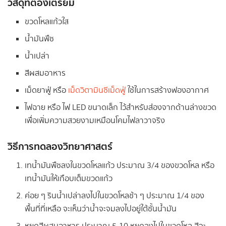
วัสดุที่ต้องเตรียม
ขวดโหลแก้วใส
น้ำมันพืช
น้ำเปล่า
สีผสมอาหาร
เม็ดยาฟู่ หรือ
เม็ดวิตามินซีเม็ดฟู่
ใช้ในการสร้างฟองอากาศ
ไฟฉาย หรือ ไฟ LED ขนาดเล็ก ไว้สำหรับส่องจากด้านล่างขวด
เพื่อเพิ่มความสวยงามเหมือนโคมไฟลาวาจริง
วิธีการทดลองวิทยาศาสตร์
เทน้ำมันพืชลงในขวดโหลแก้ว ประมาณ 3/4 ของขวดโหล หรือ
เทน้ำมันให้เกือบเต็มขวดแก้ว
ค่อย ๆ รินน้ำเปล่าลงไปในขวดโหลช้า ๆ ประมาณ 1/4 ของ
พื้นที่ที่เหลือ จะเห็นว่าน้ำจะจมลงไปอยู่ใต้ชั้นน้ำมัน