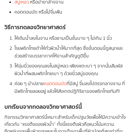
สบู่เหลว
หรือน้ำยาล้างจาน
คอตตอนบัด หรือไม้จิ้มฟัน
วิธีการทดลองวิทยาศาสตร์
ให้เติมน้ำลงในจาน หรือชามเป็นชั้นบาง ๆ ไม่เกิน 1 นิ้ว
โรยพริกไทยดำให้ทั่วผิวน้ำให้มากที่สุด ซึ่งขั้นตอนนี้ดูสนุกและ
ช่วยสร้างบรรยากาศให้งานสำคัญดูดีขึ้น
ให้จุ่มนิ้วของคุณลงในสบู่เหลว เพียงแตะเบา ๆ จากนั้นสัมผัส
ผิวน้ำที่ผสมพริกไทยเบา ๆ ด้วยนิ้วสบู่ของคุณ
ค่อย ๆ นำปลาย
คอตตอนบัด
ที่มีสบู่ จิ้มลงไปตรงกลางจาน ที่
มีพริกไทยลอยอยู่ แล้วให้สังเกตปฏิกิริยาของพริกไทยทันที!
บทเรียนจากทดลองวิทยาศาสตร์นี้
กิจกรรมวิทยาศาสตร์นี้เหมาะสำหรับเด็กปฐมวัยเพื่อให้มีความเข้าใจ
เกี่ยวกับ “แรงตึงของผิวน้ำ” ทั้งนี้แรงตึงผิวคือแนวโน้มความ
ยืดหยุ่นของพื้นผิวของเหลวในการดึงเอาพื้นที่ผิวน้อยที่สุดเท่าที่จะ