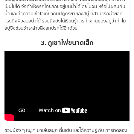
เป็นไปได้ จึงทำให้พริกไทยลอยอยู่บนน้ำได้โดยไม่จม หรือไม่ผสมกับ
น้ำ และทำความเข้าใจเกี่ยวกับปฏิกิริยาของสบู่ ที่สามารถช่วยลด
แรงตึงผิวของน้ำได้ รวมถึงยังได้เรียนรู้การทำงานของสบู่ว่าทำไม
สบู่จึงช่วยชำระล้างสิ่งสกปรกได้อีกด้วย
3. ภูเขาไฟขนาดเล็ก
ชวนน้อง ๆ หนู ๆ มาเล่นสนุก ตื่นเต้น และได้ความรู้ กับ การทดลอง