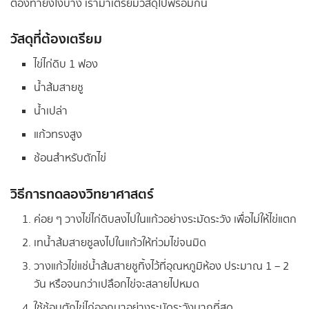
ต้องทำยังไงบ้าง เรามาเตรียมวัสดุไปพร้อมกัน
วัสดุที่ต้องเตรียม
ไข่ไก่ดิบ 1 ฟอง
น้ำส้มสายชู
น้ำเปล่า
แก้วทรงสูง
ช้อนสำหรับตักไข่
วิธีการทดลองวิทยาศาสตร์
ค่อย ๆ วางไข่ไก่ดิบลงไปในแก้วอย่างระมัดระวัง เพื่อไม่ให้ไข่แตก
เทน้ำส้มสายชูลงไปในแก้วให้ท่วมไข่จนมิด
วางแก้วไข่แช่น้ำส้มสายชูทิ้งไว้ที่อุณหภูมิห้อง ประมาณ 1 – 2
วัน หรือจนกว่าเปลือกไข่จะสลายไปหมด
ใช้ช้อนตักไข่ไก่ออกมาอย่างระมัดระวังมากที่สุด