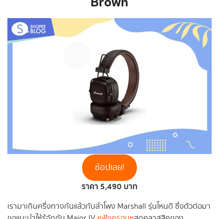
Brown
ช้อปเลย!
ราคา 5,490 บาท
เรามาเกินครึ่งทางกันแล้วกับลำโพง Marshall รุ่นไหนดี ซึ่งตัวต่อมา
ขอแนะนำให้รู้จักกับ Major IV
หูฟังครอบหู
สุดคลาสสิคของ