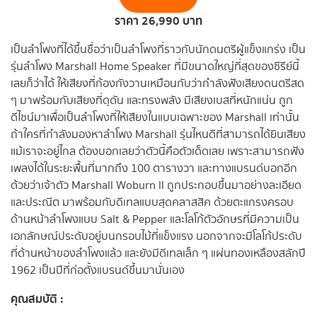
ราคา 26,990 บาท
เป็นลำโพงที่ได้ขึ้นชื่อว่าเป็นลำโพงที่ราวกับนักดนตรีผู้แข็งแกร่ง เป็น
รุ่นลำโพง Marshall Home Speaker ที่มีขนาดใหญ่ที่สุดของซีรีย์นี้
เลยก็ว่าได้ ให้เสียงที่ก้องกังวานเหมือนกับว่ากำลังฟังเสียงดนตรีสด
ๆ มาพร้อมกับเสียงที่ดุดัน และทรงพลัง มีเสียงเบสที่หนักแน่น ถูก
ดีไซน์มาเพื่อเป็นลำโพงที่ให้เสียงในแบบเฉพาะของ Marshall เท่านั้น
ถ้าใครที่กำลังมองหาลำโพง Marshall รุ่นไหนดีที่สามารถได้ยินเสียง
แม้เราจะอยู่ไกล ต้องบอกเลยว่าตัวนี้คือตัวเด็ดเลย เพราะสามารถฟัง
เพลงได้ในระยะพื้นที่มากถึง 100 ตารางวา และทางแบรนด์บอกอีก
ด้วยว่าเจ้าตัว Marshall Woburn ll ถูกประกอบขึ้นมาอย่างละเอียด
และประณีต มาพร้อมกับดีเทลแบบสุดคลาสสิค ด้วยตะแกรงครอบ
ด้านหน้าลำโพงแบบ Salt & Pepper และโลโก้ตัวอักษรที่มีความเป็น
เอกลักษณ์ประดับอยู่บนกรอบไม้ที่แข็งแรง นอกจากจะมีโลโก้ประดับ
ที่ด้านหน้าของลำโพงแล้ว และยังมีดีเทลเล็ก ๆ แผ่นทองเหลืองสลักปี
1962 เป็นปีที่ก่อตั้งแบรนด์ขึ้นมานั่นเอง
คุณสมบัติ :