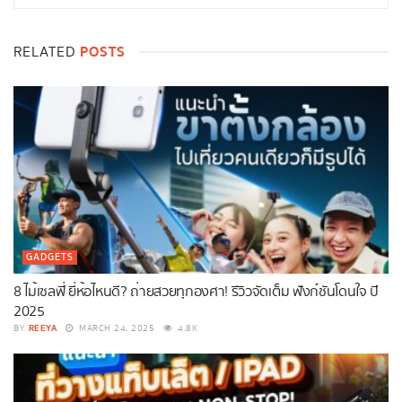
POSTS
RELATED
GADGETS
8 ไม้เซลฟี่ ยี่ห้อไหนดี? ถ่ายสวยทุกองศา! รีวิวจัดเต็ม ฟังก์ชันโดนใจ ปี
2025
REEYA
BY
MARCH 24, 2025
4.8K