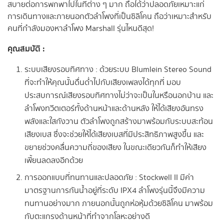
สบายต่อการพกพาไปในที่ต่าง ๆ มาก ถือได้ว่าปลอดภัยเหมาะแก่
การเดินทางและภายนอกตัวลำโพงที่เป็นซิลิโคน ถือว่าเหมาะสำหรับ
คนที่กำลังมองหาลำโพง Marshall รุ่นไหนดีสุด!
คุณสมบัติ :
ระบบเสียงรอบทิศทาง : ด้วยระบบ Blumlein Stereo Sound
ที่จะทำให้คุณนั้นดื่นด่ำไปกับเสียงเพลงได้ทุกที่ มอบ
ประสบการณ์เสียงรอบทิศทางไม่ว่าจะเป็นในหรือนอกบ้าน และ
ลำโพงทวีตเตอร์ทั้งด้านหน้าและด้านหลัง ให้ได้เสียงอันทรง
พลังและใสกังวาน ตัวลำโพงถูกสร้างมาพร้อมกับระบบสะท้อน
เสียงเบส ซึ่งจะช่วยให้ได้เสียงเบสที่มีประสิทธิภาพสูงขึ้น และ
ขยายช่วงคลื่นความถี่ของเสียง ในขณะเดียวกันก็ทำให้เสียง
เพี้ยนลดลงอีกด้วย
การออกแบบที่ทนทานและปลอดภัย : Stockwell II มีค่า
มาตรฐานการกันน้ำอยู่ที่ระดับ IPX4 ลำโพงรุ่นนี้จึงมีความ
ทนทานอย่างมาก ภายนอกนั้นถูกห่อหุ้มด้วยซิลิโคน มาพร้อม
กับตะแกรงด้านหน้าที่ทำจากโลหะอย่างดี