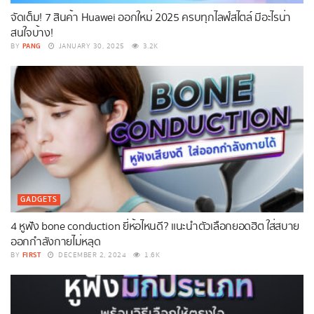
จัดเต็ม! 7 สินค้า Huawei ออกใหม่ 2025 ครบทุกไลฟ์สไตล์ มีอะไรน่า
สนใจบ้าง!
PANG
BY
JANUARY 30, 2025
3.2K
GADGETS
4 หูฟัง bone conduction ยี่ห้อไหนดี? แนะนำตัวเลือกยอดฮิต ใส่สบาย
ออกกำลังกายไม่หลุด
FIRST
BY
DECEMBER 2, 2024
1.6K