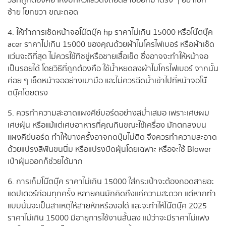
วิธีที่ถูกต้องคือ ให้จับที่หัวแล้วดึงถอดสายออกมาตรง ๆ อย่าโยก
ซ้าย โยกขวา ขณะถอด
4. ให้ทำการเช็ดหน้าจอโน๊ตบุ๊ค hp ราคาไม่เกิน 15000 หรือโน๊ตบุ๊ค
acer ราคาไม่เกิน 15000 ของคุณด้วยผ้าไมโครไฟเบอร์ หรือผ้าเช็ด
แว่นจะดีที่สุด ไม่ควรใช้ทิชชู่หรือชายเสื้อเช็ด ซึ่งอาจจะทำให้หน้าจอ
เป็นรอยได้ โดยวิธีที่ถูกต้องคือ ใช้น้ำหยดลงผ้าไมโครไฟเบอร์ จากนั้น
ค่อย ๆ เช็ดหน้าจออย่างเบามือ และไม่ควรฉีดน้ำเข้าไปที่หน้าจอโน๊
ตบุ๊คโดยตรง
5. ควรทำความสะอาดแผงคีย์บอร์ดอย่างสม่ำเสมอ เพราะเศษผม
เศษฝุ่น หรือแม้แต่เศษอาหารที่คุณกินขณะใช้เครื่อง มักตกลงบน
แผงคีย์บอร์ด ทำให้บางครั้งอาจกดปุ่มไม่ติด จึงควรทำความสะอาด
ด้วยแปรงสีฟันขนนิ่ม หรือแปรงปัดฝุ่นโดยเฉพาะ หรือจะใช้ Blower
เป่าฝุ่นออกก็ช่วยได้มาก
6. การเก็บโน๊ตบุ๊ค ราคาไม่เกิน 15000 ใส่กระเป๋าจะต้องถอดสายอะ
แดปเตอร์ก่อนทุกครั้ง หลายคนมักคิดถึงแค่ความสะดวก แต่หากทำ
แบบนั้นจะเป็นสาเหตุให้สายหักหรืองอได้ และจะทำให้โน๊ตบุ๊ค 2025
ราคาไม่เกิน 15000 มีอายุการใช้งานสั้นลง แม้ว่าจะมีราคาไม่แพง