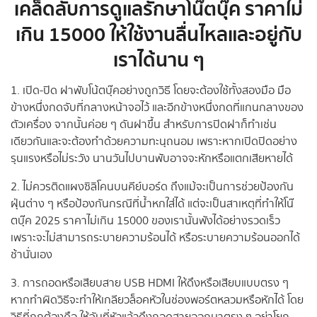
เคล็ดลับการดูแลรักษาโน๊ตบุ๊ค ราคาไม่
เกิน 15000 ให้ใช้งานลื่นไหลและอยู่กับ
เราได้นาน ๆ
1. เปิด-ปิด ฝาพับโน้ตบุ๊คอย่างถูกวิธี โดยจะต้องใช้ทั้งสองมือ มือ
ข้างหนึ่งกดจับที่กลางหน้าจอไว้ และอีกข้างหนึ่งกดที่แกนกลางของ
ตัวเครื่อง จากนั้นค่อย ๆ ดันฝาขึ้น สำหรับการปิดฝาก็ทำเช่น
เดียวกันและจะต้องทำด้วยความทะนุถนอม เพราะหากเปิดปิดอย่าง
รุนแรงหรือไม่ระวัง นานวันไปบานพับอาจจะหักหรือแตกเสียหายได้
2. ไม่ควรติดแผงซิลิโคนบนคีย์บอร์ด ถึงแม้จะเป็นการช่วยป้องกัน
ฝุ่นต่าง ๆ หรือป้องกันกรณีที่น้ำหกใส่ได้ แต่จะเป็นสาเหตุที่ทำให้โน๊
ตบุ๊ค 2025 ราคาไม่เกิน 15000 ของเรานั้นพังได้อย่างรวดเร็ว
เพราะจะไม่สามารถระบายความร้อนได้ หรือระบายความร้อนออกได้
ช้านั่นเอง
3. การถอดหรือเสียบสาย USB HDMI ให้ดึงหรือเสียบแบบตรง ๆ
หากทำผิดวิธีจะทำให้เกลียวล็อคหัวในช่องพอร์ตหลวมหรือหักได้ โดย