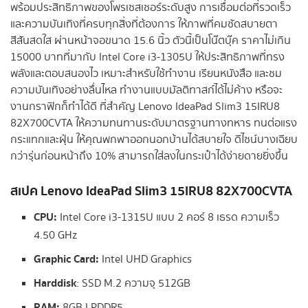
พร้อมประสิทธิภาพของโพรเซสเซอร์ระดับสูง การเชื่อมต่อที่รวดเร็ว
และความบันเทิงที่ครบทุกสิ่งที่ต้องการ ให้ภาพที่คมชัดสบายตา
สีสันสดใส ผ่านหน้าจอขนาด 15.6 นิ้ว ตัวนี้เป็นโน๊ตบุ๊ค ราคาไม่เกิน
15000 บาทที่มากับ Intel Core i3-1305U ให้ประสิทธิภาพที่ทรง
พลังและตอบสนองไว เหมาะสำหรับใช้ทำงาน เรียนหนังสือ และชม
ความบันเทิงอย่างลื่นไหล ทำงานแบบมัลติทาสก์ได้ไม่ค้าง หรือจะ
งานกราฟิกก็ทำได้ดี ที่สำคัญ Lenovo IdeaPad Slim3 15IRU8
82X700CVTA ให้ความทนทานระดับมาตรฐานทางทหาร ทนต่อแรง
กระแทกและฝุ่น ให้คุณพกพาออกนอกบ้านได้สบายใจ ดีไซน์บางเฉียบ
กว่ารุ่นก่อนหน้าถึง 10% สามารถใส่ลงในกระเป๋าได้ง่ายดายยิ่งขึ้น
สเปค Lenovo IdeaPad Slim3 15IRU8 82X700CVTA
CPU:
Intel Core i3-1315U แบบ 2 คอร์ 8 เธรด ความเร็ว
4.50 GHz
Graphic Card:
Intel UHD Graphics
Harddisk
: SSD M.2 ความจุ 512GB
RAM:
8GB LPDDR5