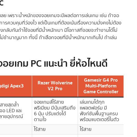
C
มเลย เพราะน้ำหนักของจอยเกมจะมีผลต่อการเล่นเกม เช่น ถ้าจอ
รควบคุมที่ว่องไว แต่เป็นเกมที่ต้องเน้นเรื่องความมั่งคงไม่ต้อง
งกลับกันถ้าใช้จอยที่มีน้ำหนักเบา มีโอกาสที่จอยจะทำงานได้ไม่
ม่ชำนาญมาก ทั้งนี้ ถ้าเลือกจอยที่มีน้ำหนักมากเกินไป ถ้าเล่น
อยเกม PC แนะนํา ยี่ห้อไหนดี
Gamesir G4 Pro
Razer Wolverine
MSI
ydigi Apex3
Multi-Platform
V2 Pro
Game Controller
จอยเกมส์ไร้สาย
เล่นเกมได้ทุก
ใช้เล่
้สายสุดล้ำ
พรีเมียม มีปุ่มเสริมถึง
แพลตฟอร์ม มี
สายแล
จอ LED และ
6 ปุ่ม ปรับแต่งได้
ฟังก์ชันพื้นฐานครบ
กับระ
้หลายอุปกรณ์
ตามใจ
พร้อมแบตเตอรี่ในตัว
สุดมัน
ไร้สาย
ไร้สาย
ไร้สา