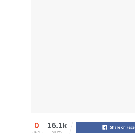
0
16.1k
Share on Fac
SHARES
VIEWS