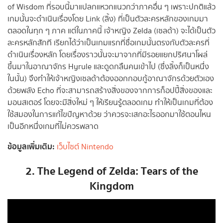
of Wisdom ที่รอบนี้มาแปลกแหวกแนวกว่าภาคอื่น ๆ เพราะปกติแล้ว
เกมนั้นจะดำเนินเรื่องโดย Link (ลิ้ง) ที่เป็นตัวละครหลักของเกมมา
ตลอดในทุก ๆ ภาค แต่ในภาคนี้ เจ้าหญิง Zelda (เซลด้า) จะได้เป็นตัว
ละครหลักสักที เรียกได้ว่าเป็นเกมแรกที่ชื่อเกมนั้นตรงกับตัวละครที่
ดำเนินเรื่องหลัก โดยเรื่องราวนั้นจะมาจากที่มีรอยแยกปริศนาโผล่
ขึ้นมาในอาณาจักร Hyrule และดูดกลืนคนเข้าไป (ซึ่งลิ้งก็เป็นหนึ่ง
ในนั้น) จึงทำให้เจ้าหญิงเซลด้าต้องออกกอบกู้อาณาจักรด้วยตัวเอง
ด้วยพลัง Echo ที่จะสามารถสร้างสิ่งของจากการก็อปปี้สิ่งของและ
มอนสเตอร์ โดยจะมีสิ่งใหม่ ๆ ให้เรียนรู้ตลอดเกม ทำให้เป็นเกมที่ต้อง
ใช้สมองในการแก้ไขปัญหาด้วย ว่าควรจะเสกอะไรออกมาใช้ตอนไหน
เป็นอีกหนึ่งเกมที่ไม่ควรพลาด
ข้อมูลเพิ่มเติม:
เว็บไซต์ Nintendo
2. The Legend of Zelda: Tears of the
Kingdom