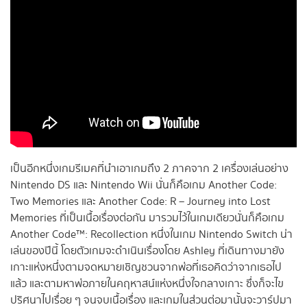
เป็นอีกหนึ่งเกมรีเมคที่นำเอาเกมถึง 2 ภาคจาก 2 เครื่องเล่นอย่าง
Nintendo DS และ Nintendo Wii นั่นก็คือเกม Another Code:
Two Memories และ Another Code: R – Journey into Lost
Memories ที่เป็นเนื้อเรื่องต่อกัน มารวมไว้ในเกมเดียวนั่นก็คือเกม
Another Code™: Recollection หนึ่งในเกม Nintendo Switch น่า
เล่นของปีนี้ โดยตัวเกมจะดำเนินเรื่องโดย Ashley ที่เดินทางมายัง
เกาะแห่งหนึ่งตามจดหมายเชิญชวนจากพ่อที่เธอคิดว่าจากเธอไป
แล้ว และตามหาพ่อภายในคฤหาสน์แห่งหนึ่งใจกลางเกาะ ซึ่งก็จะไข
ปริศนาไปเรื่อย ๆ จนจบเนื้อเรื่อง และเกมในส่วนต่อมานั้นจะวาร์ปมา