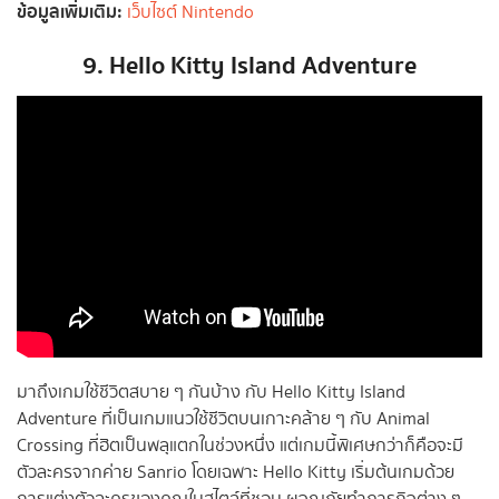
ข้อมูลเพิ่มเติม:
เว็บไซต์ Nintendo
9. Hello Kitty Island Adventure
มาถึงเกมใช้ชีวิตสบาย ๆ กันบ้าง กับ Hello Kitty Island
Adventure ที่เป็นเกมแนวใช้ชีวิตบนเกาะคล้าย ๆ กับ Animal
Crossing ที่ฮิตเป็นพลุแตกในช่วงหนึ่ง แต่เกมนี้พิเศษกว่าก็คือจะมี
ตัวละครจากค่าย Sanrio โดยเฉพาะ Hello Kitty เริ่มต้นเกมด้วย