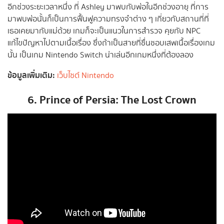
อีกช่วงระยะเวลาหนึ่ง ที่ Ashley มาพบกับพ่อในอีกช่วงอายุ ที่การ
มาพบพ่อนั้นก็เป็นการฟื้นฟูความทรงจำต่าง ๆ เกี่ยวกับสถานที่ที่
เธอเคยมากับแม่ด้วย เกมก็จะเป็นแนวในการสำรวจ คุยกับ NPC
แก้ไขปัญหาไปตามเนื้อเรื่อง ซึ่งถ้าเป็นสายที่ชื่นชอบเสพเนื้อเรื่องเกม
นั้น เป็นเกม Nintendo Switch น่าเล่นอีกเกมหนึ่งที่ต้องลอง
ข้อมูลเพิ่มเติม:
เว็บไซต์ Nintendo
6. Prince of Persia: The Lost Crown