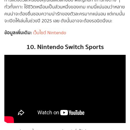
การแต่งตัวละครของคุณในสไตล์ที่ชอบ ผจญภัยทำภารกิจต่าง ๆ
ทั่วทั้งเกาะ ใช้ชีวิตเหมือนเป็นส่วนหนึ่งของเกม เกมนี้แน่นอนว่าหลาย
คนน่าจะต้องชื่นชอบความน่ารักของตัวละครมากแน่นอน แต่เกมนั้น
จะเปิดให้เล่นในช่วงปี 2025 เลย ดังนั้นอาจจะต้องรอนิดนึงนะ
ข้อมูลเพิ่มเติม:
เว็บไซต์ Nintendo
10. Nintendo Switch Sports