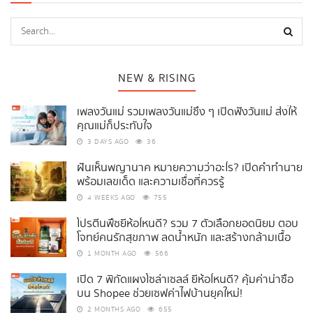
NEW & RISING
เพลงวันแม่ รวมเพลงวันแม่ซึ้ง ๆ เปิดฟังวันแม่ ส่งให้
คุณแม่ก็ประทับใจ
3 DAYS AGO
36
ฝันเห็นพญานาค หมายความว่าอะไร? เปิดคำทำนาย
พร้อมเลขเด็ด และความเชื่อที่ควรรู้
4 WEEKS AGO
755
โปรตีนพืชยี่ห้อไหนดี? รวม 7 ตัวเลือกยอดนิยม ตอบ
โจทย์คนรักสุขภาพ ลดน้ำหนัก และสร้างกล้ามเนื้อ
1 MONTH AGO
566
เปิด 7 พิกัดแผงโซล่าเซลล์ ยี่ห้อไหนดี? คุ้มค่าน่าซื้อ
บน Shopee ช่วยเซฟค่าไฟบ้านยุคใหม่!
2 MONTHS AGO
655