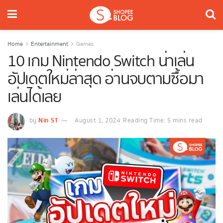
Home
Entertainment
Games
10 เกม Nintendo Switch น่าเล่น
อัปเดตใหม่ล่าสุด อ่านจบตามซื้อมา
เล่นได้เลย
Nin ST
by
August 1, 2024
Reading Time: 5 mins read