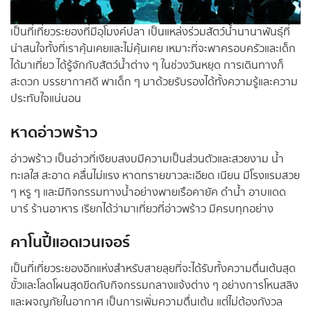
เป็นที่เที่ยวระยองที่มีอุโมงค์ปลา เป็นแหล่งร่วมสัตว์น้ำนานาพันธุ์ที่
น่าสนใจทั้งที่เราคุ้นเคยและไม่คุ้นเคย เหมาะที่จะพาครอบครัวและเด็ก
ได้มาเที่ยว ได้รู้จักกับสัตว์น้ำต่าง ๆ ในช่วงวันหยุด การเดินทางก็
สะดวก บรรยากาศดี พาเด็ก ๆ มาด้วยรับรองได้ทั้งความรู้และความ
ประทับใจแน่นอน
หาดอ่าวพร้าว
อ่าวพร้าว เป็นอ่าวที่เงียบสงบมีความเป็นส่วนตัวและสวยงาม น้ำ
ทะเลใส สะอาด คลื่นไม่แรง หาดทรายขาวละเอียด เนียน มีโรงแรมสวย
ๆ หรู ๆ และมีกิจกรรมทางน้ำอย่างพายเรือคายัค ดำน้ำ อาบแดด
บาร์ ร้านอาหาร เรียกได้ว่ามาเที่ยวที่อ่าวพร้าว มีครบทุกอย่าง
คาโนปี้แอดเวนเจอร์
เป็นที่เที่ยวระยองอีกแห่งสำหรับสายลุยที่จะได้รับทั้งความตื่นเต้นสุด
ขั้วและโลดโผนสุดขีดกับกิจกรรมกลางแจ้งต่าง ๆ อย่างการโหนสลิง
และผจญภัยในอากาศ เป็นการเพิ่มความตื่นเต้น แต่ไม่ต้องกังวล