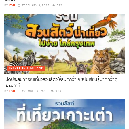
พลาด
FON
BY
FEBRUARY 5, 2025
523
TRAVEL IN THAILAND
เปิดประสบการณ์เที่ยวสวนสัตว์ให้สนุกกว่าเคย! ไปเรียนรู้มากกว่าดู
น้องสัตว์
FON
BY
OCTOBER 9, 2024
3.8K