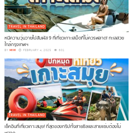
TRAVEL IN THAILAND
หนีความวุ่นวายไปสัมผัส 9 ที่เที่ยวเกาะเสม็ดที่ไม่ควรพลาด! ทะเลสวย
ใกล้กรุงเทพฯ
MIW
BY
FEBRUARY 4, 2025
601
TRAVEL IN THAILAND
เช็คอินที่เที่ยวเกาะสมุย! ที่สุดของทริปทั้งสายชิลและสายแซ่บต้องไม่