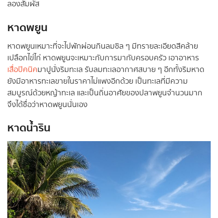
ลองสัมผัส
หาดพยูน
หาดพยูนเหมาะที่จะไปพักผ่อนกินลมชิล ๆ มีทรายละเอียดสีคล้าย
เปลือกไข่ไก่ หาดพยูนจะเหมาะกับการมากับครอบครัว เอาอาหาร
เสื่อปิคนิค
มาปูนั่งริมทะเล รับลมทะเลอากาศสบาย ๆ อีกทั้งริมหาด
ยังมีอาหารทะเลขายในราคาไม่แพงอีกด้วย เป็นทะเลที่มีความ
สมบูรณ์ด้วยหญ้าทะเล และเป็นถิ่นอาศัยของปลาพยูนจำนวนมาก
จึงได้ชื่อว่าหาดพยูนนั่นเอง
หาดน้ำริน