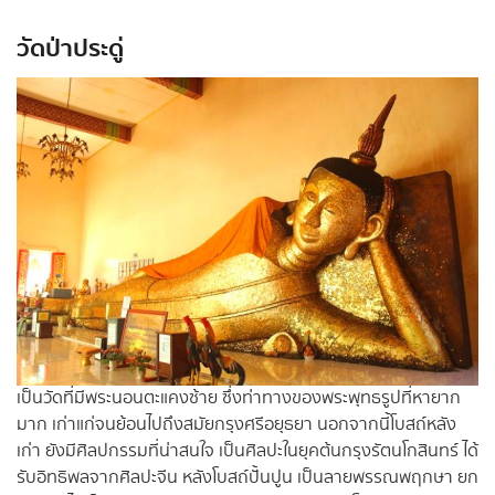
วัดป่าประดู่
เป็นวัดที่มีพระนอนตะแคงซ้าย ซึ่งท่าทางของพระพุทธรูปที่หายาก
มาก เก่าแก่จนย้อนไปถึงสมัยกรุงศรีอยุธยา นอกจากนี้โบสถ์หลัง
เก่า ยังมีศิลปกรรมที่น่าสนใจ เป็นศิลปะในยุคต้นกรุงรัตนโกสินทร์ ได้
รับอิทธิพลจากศิลปะจีน หลังโบสถ์ปั้นปูน เป็นลายพรรณพฤกษา ยก