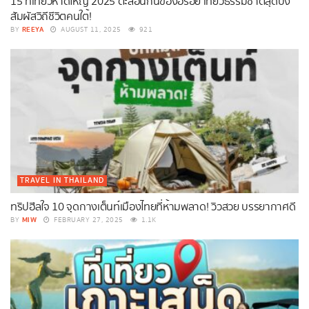
15 ที่เที่ยวหาดใหญ่ 2025 ตะลอนกินของอร่อย เที่ยวธรรมชาติสุดปัง
สัมผัสวิถีชีวิตคนใต้!
REEYA
BY
AUGUST 11, 2025
921
TRAVEL IN THAILAND
ทริปฮีลใจ 10 จุดกางเต็นท์เมืองไทยที่ห้ามพลาด! วิวสวย บรรยากาศดี
MIW
BY
FEBRUARY 27, 2025
1.1K