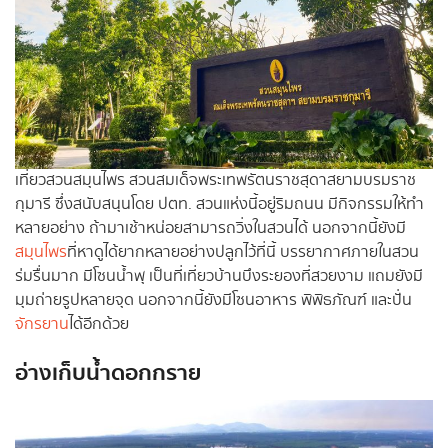
เที่ยวสวนสมุนไพร สวนสมเด็จพระเทพรัตนราชสุดาสยามบรมราช
กุมารี ซึ่งสนับสนุนโดย ปตท. สวนแห่งนี้อยู่ริมถนน มีกิจกรรมให้ทำ
หลายอย่าง ถ้ามาเช้าหน่อยสามารถวิ่งในสวนได้ นอกจากนี้ยังมี
สมุนไพร
ที่หาดูได้ยากหลายอย่างปลูกไว้ที่นี้ บรรยากาศภายในสวน
ร่มรื่นมาก มีโซนน้ำพุ เป็นที่เที่ยวบ้านบึงระยองที่สวยงาม แถมยังมี
มุมถ่ายรูปหลายจุด นอกจากนี้ยังมีโซนอาหาร พิพิธภัณฑ์ และปั่น
จักรยาน
ได้อีกด้วย
อ่างเก็บน้ำดอกกราย