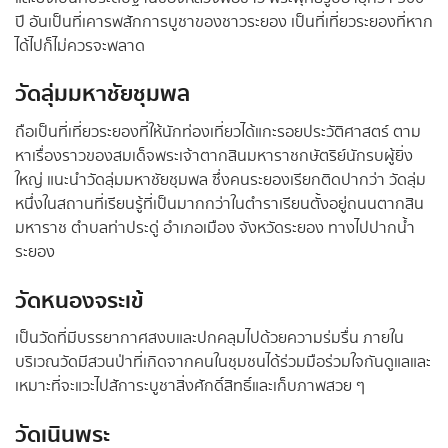
ปี อันเป็นที่เคารพสักการบูชาของชาวระยอง เป็นที่เที่ยวระยองที่หาก
ได้ไปก็ไม่ควรจะพลาด
วัดลุ่มมหาชัยชุมพล
ถือเป็นที่เที่ยวระยองที่ให้นักท่องเที่ยวได้แกะรอยประวัติศาสตร์ ตาม
หาเรื่องราวของสมเด็จพระเจ้าตากสินมหาราชกษัตริย์นักรบผู้ยิ่ง
ใหญ่ แนะนำวัดลุ่มมหาชัยชุมพล ซึ่งคนระยองเรียกติดปากว่า วัดลุ่ม
หนึ่งในสถานที่เรียนรู้ที่เป็นมากกว่าในตำราเรียนตั้งอยู่ถนนตากสิน
มหาราช ตำบลท่าประดู่ อำเภอเมือง จังหวัดระยอง ทางไปปากน้ำ
ระยอง
วัดหนองจระเข้
เป็นวัดที่มีบรรยากาศสงบและปกคลุมไปด้วยความร่มรื่น ภายใน
บริเวณวัดมีสวนป่าที่เกิดจากคนในชุมชนได้ร่วมมือร่วมใจกันดูแลและ
เหมาะที่จะแวะไปสัการะบูชาสิ่งศักดิ์สิทธิ์และเก็บภาพสวย ๆ
วัดเนินพระ