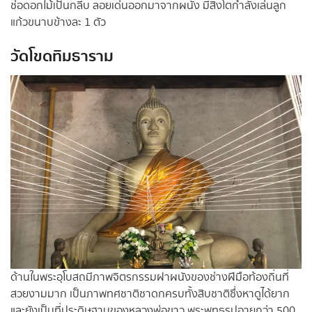
ช่อดอกไม้เป็นกลีบ ลอยเด่นออกมาจากผนัง มีสิงโตกำลังเล่นลูก
แก้วขนาบข้างละ 1 ตัว
วัดโขดทิมธาราม
ด้านในพระอุโบสถมีภาพจิตรกรรมฝาผนังของช่างฝีมือท้องถิ่นที่
สวยงามมาก เป็นภาพทศชาติชาดกครบทั้งสิบชาติซึ่งหาดูได้ยาก
และยังเป็นที่ประดิษฐานของหลวงพ่อขาว พระพุทธรูปอายุกว่า 500