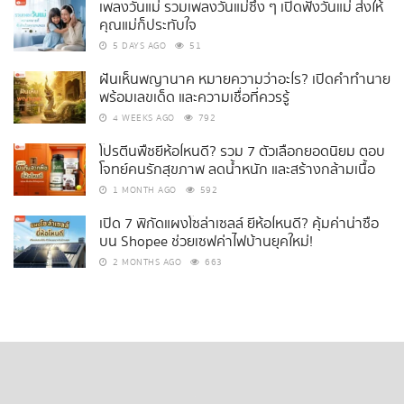
เพลงวันแม่ รวมเพลงวันแม่ซึ้ง ๆ เปิดฟังวันแม่ ส่งให้
คุณแม่ก็ประทับใจ
5 DAYS AGO
51
ฝันเห็นพญานาค หมายความว่าอะไร? เปิดคำทำนาย
พร้อมเลขเด็ด และความเชื่อที่ควรรู้
4 WEEKS AGO
792
โปรตีนพืชยี่ห้อไหนดี? รวม 7 ตัวเลือกยอดนิยม ตอบ
โจทย์คนรักสุขภาพ ลดน้ำหนัก และสร้างกล้ามเนื้อ
1 MONTH AGO
592
เปิด 7 พิกัดแผงโซล่าเซลล์ ยี่ห้อไหนดี? คุ้มค่าน่าซื้อ
บน Shopee ช่วยเซฟค่าไฟบ้านยุคใหม่!
2 MONTHS AGO
663