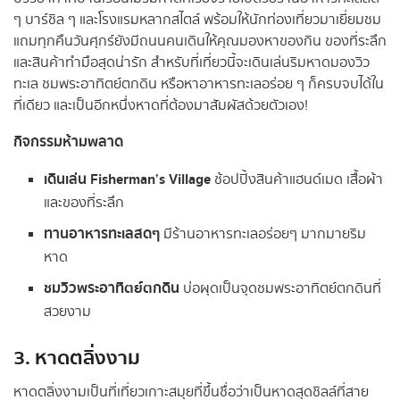
ๆ บาร์ชิล ๆ และโรงแรมหลากสไตล์ พร้อมให้นักท่องเที่ยวมาเยี่ยมชม
แถมทุกคืนวันศุกร์ยังมีถนนคนเดินให้คุณมองหาของกิน ของที่ระลึก
และสินค้าทำมือสุดน่ารัก สำหรับที่เที่ยวนี้จะเดินเล่นริมหาดมองวิว
ทะเล ชมพระอาทิตย์ตกดิน หรือหาอาหารทะเลอร่อย ๆ ก็ครบจบได้ใน
ที่เดียว และเป็นอีกหนึ่งหาดที่ต้องมาสัมผัสด้วยตัวเอง!
กิจกรรมห้ามพลาด
เดินเล่น
Fisherman’s Village
ช้อปปิ้งสินค้าแฮนด์เมด เสื้อผ้า
และของที่ระลึก
ทานอาหารทะเลสดๆ
มีร้านอาหารทะเลอร่อยๆ มากมายริม
หาด
ชมวิวพระอาทิตย์ตกดิน
บ่อผุดเป็นจุดชมพระอาทิตย์ตกดินที่
สวยงาม
3. หาดตลิ่งงาม
หาดตลิ่งงามเป็นที่เที่ยวเกาะสมุยที่ขึ้นชื่อว่าเป็นหาดสุดชิลล์ที่สาย