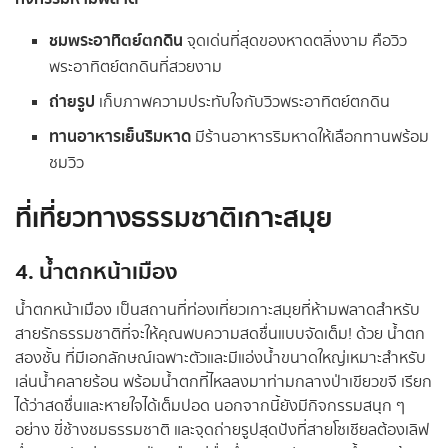
ชมพระอาทิตย์ตกดิน
จุดเด่นที่สุดของหาดตลิ่งงาม คือวิว
พระอาทิตย์ตกดินที่สวยงาม
ถ่ายรูป
เก็บภาพความประทับใจกับวิวพระอาทิตย์ตกดิน
ทานอาหารเย็นริมหาด
มีร้านอาหารริมหาดให้เลือกทานพร้อม
ชมวิว
ที่เที่ยวทางธรรมชาติเกาะสมุย
4. น้ำตกหน้าเมือง
น้ำตกหน้าเมือง เป็นสถานที่ท่องเที่ยวเกาะสมุยที่ห้ามพลาดสำหรับ
สายรักธรรมชาติที่จะให้คุณพบความสดชื่นแบบจัดเต็ม! ด้วย น้ำตก
สองชั้น ที่มีเอกลักษณ์เฉพาะตัวและมีแอ่งน้ำขนาดใหญ่เหมาะสำหรับ
เล่นน้ำคลายร้อน พร้อมน้ำตกที่ไหลลงมาท่ามกลางป่าเขียวขจี เรียก
ได้ว่าสดชื่นและหายใจได้เต็มปอด นอกจากนี้ยังมีกิจกรรมสนุก ๆ
อย่าง ขี่ช้างชมธรรมชาติ และจุดถ่ายรูปสุดปังที่สายโซเชียลต้องเลิฟ