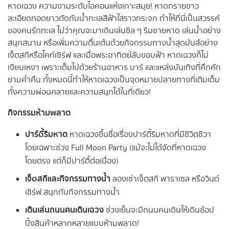
หาดเฉวง ความงามระดับไอคอนแห่งเกาะสมุย! หาดทรายขาว
ละเอียดทอดยาวตัดกับน้ำทะเลสีฟ้าใสราวกระจก ทำให้ที่นี่เป็นสวรรค์
ของคนรักทะเล ไม่ว่าคุณจะมาเดินเล่นชิล ๆ ริมชายหาด เล่นน้ำอย่าง
สนุกสนาน หรือเพิ่มความตื่นเต้นด้วยกิจกรรมทางน้ำสุดมันส์อย่าง
เจ็ตสกีหรือไคท์เซิร์ฟ และเมื่อพระอาทิตย์ลับขอบฟ้า หาดเฉวงก็ไม่
เงียบเหงา เพราะเต็มไปด้วยร้านอาหาร บาร์ และแหล่งบันเทิงที่คึกคัก
ยามค่ำคืน ทั้งหมดนี้ทำให้หาดเฉวงเป็นจุดหมายปลายทางที่เติมเต็ม
ทั้งความผ่อนคลายและความสนุกได้ในที่เดียว!
กิจกรรมห้ามพลาด
ปาร์ตี้ริมหาด
หาดเฉวงขึ้นชื่อเรื่องปาร์ตี้ริมหาดที่มีชีวิตชีวา
โดยเฉพาะช่วง Full Moon Party (แม้จะไม่ได้จัดที่หาดเฉวง
โดยตรง แต่ก็มีปาร์ตี้ต่อเนื่อง)
เจ็ตสกีและกิจกรรมทางน้ำ
ลองเช่าเจ็ตสกี พาราเซล หรือวินด์
เซิร์ฟ สนุกกับกิจกรรมทางน้ำ
เดินเล่นถนนคนเดินเฉวง
ช่วงเย็นจะมีถนนคนเดินให้เดินช้อป
ปิ้งสินค้าหลากหลายแบบห้ามพลาด!