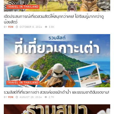
TRAVEL IN THAILAND
เปิดประสบการณ์เที่ยวสวนสัตว์ให้สนุกกว่าเคย! ไปเรียนรู้มากกว่าดู
น้องสัตว์
FON
BY
OCTOBER 9, 2024
3.8K
TRAVEL IN THAILAND
รวมลิสต์ที่เที่ยวเกาะเต่า สวรรค์ของนักดำน้ำ และธรรมชาติอันงดงาม!
FON
BY
AUGUST 26, 2024
2.7K