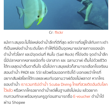
Cr:
flickr
แม้เกาะสมุยจะไม่ใช่แหล่งดำน้ำลึกที่ดีที่สุด แต่การที่อยู่ใกล้กับเกาะเต่า
ที่เป็นแหล่งดำน้ำระดับโลก ทำให้ที่นี่เป็นจุดหมายปลายทางของนัก
ดำน้ำทั่วโลก! และมีจุดเด่นที่ หินใบ (Sail Rock) ที่โด่งดัง จุดดำน้ำลึก
นี้มีปลาหลากหลายชนิดทั้ง ปลาสาก และ ฉลามวาฬ เต็มไปด้วยชีวิต
ใต้ทะเลสุดน่าตื่นตาตื่นใจ เมื่อไปเกาะสมุยแล้วก็สามารถเลือกโรงเรียน
สอนดำน้ำ PADI และ SSI แล้วพร้อมออกทริปได้ บอกเลยว่าใครที่
อยากสัมผัสโลกใต้ทะเลและพบกับฉลามวาฬต้องไม่พลาด! หากใคร
ชอบดำน้ำ
เรารวมทริปดำน้ำ Scuba Diving ไทยที่สวยติดอันดับโลก
ไว้แล้ว
หรือหากใครอยากดำน้ำแต่พื้นฐานยังไม่แน่น แล้วอยาก
ทบทวนทักษะพร้อมคุณครูดูก่อนสามารถซื้อ
E-voucher
ดำน้ำได้
ผ่าน Shopee