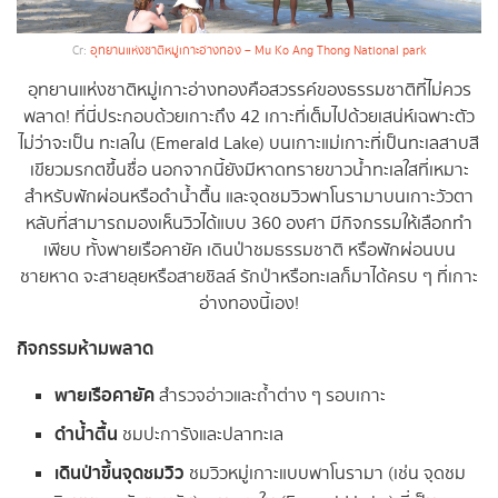
Cr:
อุทยานแห่งชาติหมู่เกาะอ่างทอง – Mu Ko Ang Thong National park
อุทยานแห่งชาติหมู่เกาะอ่างทองคือสวรรค์ของธรรมชาติที่ไม่ควร
พลาด! ที่นี่ประกอบด้วยเกาะถึง 42 เกาะที่เต็มไปด้วยเสน่ห์เฉพาะตัว
ไม่ว่าจะเป็น ทะเลใน (Emerald Lake) บนเกาะแม่เกาะที่เป็นทะเลสาบสี
เขียวมรกตขึ้นชื่อ นอกจากนี้ยังมีหาดทรายขาวน้ำทะเลใสที่เหมาะ
สำหรับพักผ่อนหรือดำน้ำตื้น และจุดชมวิวพาโนรามาบนเกาะวัวตา
หลับที่สามารถมองเห็นวิวได้แบบ 360 องศา มีกิจกรรมให้เลือกทำ
เพียบ ทั้งพายเรือคายัค เดินป่าชมธรรมชาติ หรือพักผ่อนบน
ชายหาด จะสายลุยหรือสายชิลล์ รักป่าหรือทะเลก็มาได้ครบ ๆ ที่เกาะ
อ่างทองนี้เอง!
กิจกรรมห้ามพลาด
พายเรือคายัค
สำรวจอ่าวและถ้ำต่าง ๆ รอบเกาะ
ดำน้ำตื้น
ชมปะการังและปลาทะเล
เดินป่าขึ้นจุดชมวิว
ชมวิวหมู่เกาะแบบพาโนรามา (เช่น จุดชม