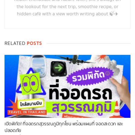
the lookout for the next trip, smoothie recipe, or
hidden café with a view worth writing about 🍃✈️
POSTS
RELATED
TRAVEL IN THAILAND
เปิดพิกัด! ที่จอดรถสุวรรณภูมิทุกโซน พร้อมแผนที่ จอดสะดวก และ
ปลอดภัย