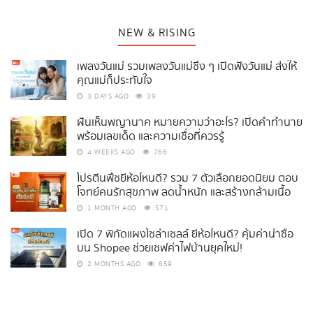
NEW & RISING
เพลงวันแม่ รวมเพลงวันแม่ซึ้ง ๆ เปิดฟังวันแม่ ส่งให้
คุณแม่ก็ประทับใจ
3 DAYS AGO
39
ฝันเห็นพญานาค หมายความว่าอะไร? เปิดคำทำนาย
พร้อมเลขเด็ด และความเชื่อที่ควรรู้
4 WEEKS AGO
766
โปรตีนพืชยี่ห้อไหนดี? รวม 7 ตัวเลือกยอดนิยม ตอบ
โจทย์คนรักสุขภาพ ลดน้ำหนัก และสร้างกล้ามเนื้อ
1 MONTH AGO
571
เปิด 7 พิกัดแผงโซล่าเซลล์ ยี่ห้อไหนดี? คุ้มค่าน่าซื้อ
บน Shopee ช่วยเซฟค่าไฟบ้านยุคใหม่!
2 MONTHS AGO
659