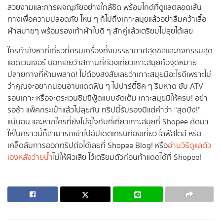
สวยงามและการผจญภัยอย่างใกล้ชิด พร้อมไกด์ที่ดูแลตลอดเส้น
ทางเพื่อความปลอดภัย ไหน ๆ ก็ไปถึงเกาะสมุยแล้วอย่าลืมคว้าเสื้อ
ผ้าสบายๆ พร้อมรองเท้าผ้าใบดี ๆ สักคู่แล้วเตรียมไปลุยได้เลย
ใครกำลังหาที่เที่ยวที่ครบเครื่องทั้งบรรยากาศสุดชิลและกิจกรรมสุด
แอดเวนเจอร์ บอกเลยว่าสถานที่ท่องเที่ยวเกาะสมุยคือจุดหมาย
ปลายทางที่ห้ามพลาด! ไม่ต้องสงสัยเลยว่าเกาะสมุยมีอะไรดีเพราะไม่
ว่าคุณจะอยากนอนอาบแดดฟิน ๆ ไปปาร์ตี้ชิค ๆ ริมหาด ขับ ATV
รอบเกาะ หรือจะตระเวนชิมซีฟู้ดแบบจัดเต็ม เกาะสมุยมีให้ครบ! อย่า
รอช้า แพ็คกระเป๋าแล้วไปลุยกัน ทริปนี้รับรองมีแต่คำว่า “สุดปัง!”
แน่นอน และหากใครที่ยังไม่จุใจกับที่เที่ยวเกาะสมุยที่ Shopee คัดมา
ให้ในคราวนี้ก็สามารถเข้าไปอัปเดตเทรนท่องเที่ยว ไลฟ์สไตล์ หรือ
เคล็ดลับการออกทริปต่อได้เลยที่ Shopee Blog! หรือ
อ่านวิธีดูแลตัว
เองหลังว่ายน้ำ
ไม่ให้ผิวเสีย ไว้เตรียมตัวก่อนท้าแดดได้ที่ Shopee!