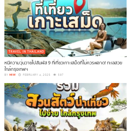
TRAVEL IN THAILAND
หนีความวุ่นวายไปสัมผัส 9 ที่เที่ยวเกาะเสม็ดที่ไม่ควรพลาด! ทะเลสวย
ใกล้กรุงเทพฯ
MIW
BY
FEBRUARY 4, 2025
597