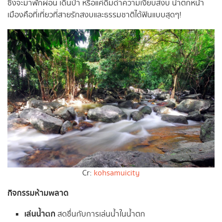
ซึ่งจะมาพักผ่อน เดินป่า หรือแค่ดื่มด่ำความเงียบสงบ น้ำตกหน้า
เมืองคือที่เที่ยวที่สายรักสงบและธรรมชาติได้ฟินแบบสุดๆ!
Cr:
kohsamuicity
กิจกรรมห้ามพลาด
เล่นน้ำตก
สดชื่นกับการเล่นน้ำในน้ำตก