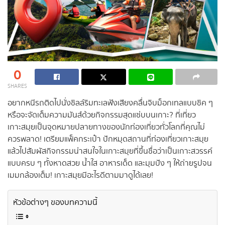
0
SHARES
อยากหนีรถติดไปนั่งชิลล์ริมทะเลฟังเสียงคลื่นจิบม็อกเทลแบบชิค ๆ
หรือจะจัดเต็มความมันส์ด้วยกิจกรรมสุดแซ่บบนเกาะ? ที่เที่ยว
เกาะสมุยเป็นจุดหมายปลายทางของนักท่องเที่ยวทั่วโลกที่คุณไม่
ควรพลาด! เตรียมแพ็คกระเป๋า ปักหมุดสถานที่ท่องเที่ยวเกาะสมุย
แล้วไปสัมผัสกิจกรรมน่าสนใจในเกาะสมุยที่ขึ้นชื่อว่าเป็นเกาะสวรรค์
แบบครบ ๆ ทั้งหาดสวย น้ำใส อาหารเด็ด และมุมปัง ๆ ให้ถ่ายรูปจน
เมมกล้องเต็ม! เกาะสมุยมีอะไรดีตามมาดูได้เลย!
หัวข้อต่างๆ ของบทความนี้