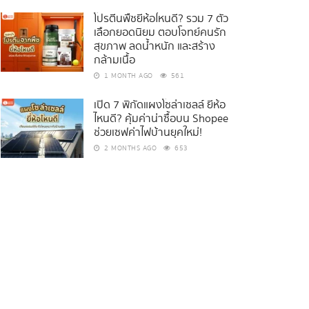
โปรตีนพืชยี่ห้อไหนดี? รวม 7 ตัว
เลือกยอดนิยม ตอบโจทย์คนรัก
สุขภาพ ลดน้ำหนัก และสร้าง
กล้ามเนื้อ
1 MONTH AGO
561
เปิด 7 พิกัดแผงโซล่าเซลล์ ยี่ห้อ
ไหนดี? คุ้มค่าน่าซื้อบน Shopee
ช่วยเซฟค่าไฟบ้านยุคใหม่!
2 MONTHS AGO
653