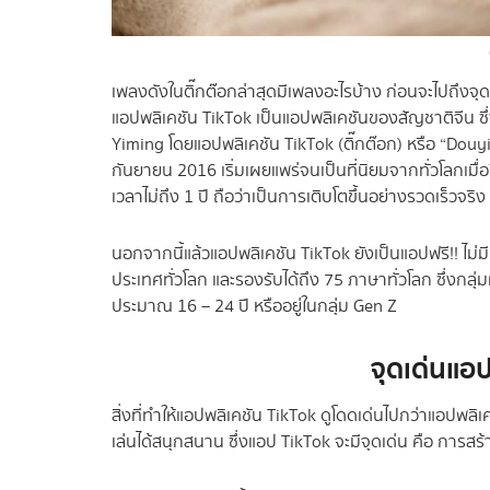
เพลงดังในติ๊กต๊อกล่าสุดมีเพลงอะไรบ้าง ก่อนจะไปถึงจุด
แอปพลิเคชัน TikTok เป็นแอปพลิเคชันของสัญชาติจีน ซึ่
Yiming โดยแอปพลิเคชัน TikTok (ติ๊กต๊อก) หรือ “Douyin” (
กันยายน 2016 เริ่มเผยแพร่จนเป็นที่นิยมจากทั่วโลกเมื่
เวลาไม่ถึง 1 ปี ถือว่าเป็นการเติบโตขึ้นอย่างรวดเร็วจริง
นอกจากนี้แล้วแอปพลิเคชัน TikTok ยังเป็นแอปฟรี!! ไม่มี
ประเทศทั่วโลก และรองรับได้ถึง 75 ภาษาทั่วโลก ซึ่งกลุ่ม
ประมาณ 16 – 24 ปี หรืออยู่ในกลุ่ม Gen Z
จุดเด่นแอ
สิ่งที่ทำให้แอปพลิเคชัน TikTok ดูโดดเด่นไปกว่าแอปพลิ
เล่นได้สนุกสนาน ซึ่งแอป TikTok จะมีจุดเด่น คือ การสร้า