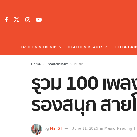
FASHION & TRENDS
HEALTH & BEAUTY
TECH & GAD
Home
Entertainment
Music
รวม 100
เพลง
ร้องสนุก สาย
Nin ST
Music
by
June 11, 2026
in
Reading Ti