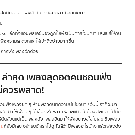
ล่าสุดมียอดคนร้องตามกว่าหลายล้านเลยทีเดียว
าน
er อีกทั้งแอปพลิเคชันยังถูกใช้เพื่อเป็นการโฆษณา และแชร์ให้กับ
พื่อความสะดวกและให้เข้าถึงง่ายมากขึ้น
ับการฟังเพลงอีกด้วย
 ล่าสุด
เพลงสุดฮิตคนชอบฟัง
ม่ควรพลาด!
ฟังเพลงชิค ๆ ห้ามพลาดบทความนี้เชียวน้า!! วันนี้เราก็จะมา
ุด มาให้เพื่อน ๆ ได้เลือกฟังหลากหลายแนว ไม่ต้องเสียเวลาไปนั่ง
ห้นั้นล้วนแต่เป็นเพลงดัง เพลงฮิตมาให้ฟังอย่างจุใจไปเลย ซึ่งเพลง
าน
ก็ยังมีเลย อย่ารอช้าเราไปดูกันสิว่ามีเพลงอะไรบ้าง แล้วเพลงดัง