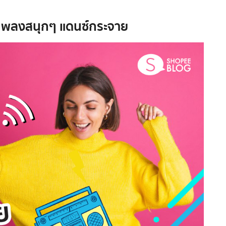
k เพลงสนุกๆ แดนซ์กระจาย