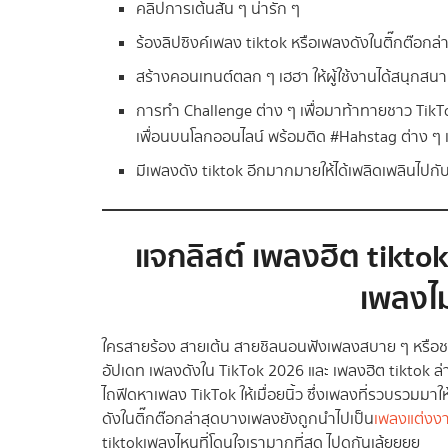
คลิปการเต้นสั้น ๆ น่ารัก ๆ
ร้องลิปซิงค์เพลง tiktok หรือเพลงดังในติ๊กต๊อก
สร้างคอนเทนต์ตลก ๆ เฮฮา ให้ผู้ใช้งานได้สนุกสน
การทำ Challenge ต่าง ๆ เพื่อมาท้าทายชาว TikTok
เพื่อนบนโลกออนไลน์ พร้อมติด #Hahstag ต่าง ๆ เ
มีเพลงดัง tiktok อีกมากมายให้ได้เพลิดเพลินไปก
แจกลิสต์
เพลงฮิต tiktok
เพลงไ
ใครสายร้อง สายเต้น สายชิลนอนฟังเพลงสบาย ๆ หรือชอบ
อัปเดท เพลงดังใน TikTok 2026 และ เพลงฮิต tiktok ล่าส
ไถฟีดหาเพลง TikTok ให้เมื่อยนิ้ว ซึ่งเพลงที่รวบรวมมาใ
ดังในติ๊กต๊อกล่าสุดบางเพลงยังถูกนำไปเป็น
เพลงแต่งง
tiktokเพลงไหนที่โดนใจเรามากที่สุด ไปดูกันเล้ยยยย