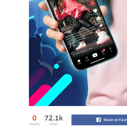
0
72.1k
Share on Fac
SHARES
VIEWS