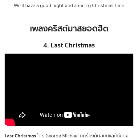
We’ll have a good night and a merry Christmas time
เพลงคริสต์มาสยอดฮิต
4. Last Christmas
Last Christmas
โดย George Michael นักร้องต้นฉบับและโด่งดัง