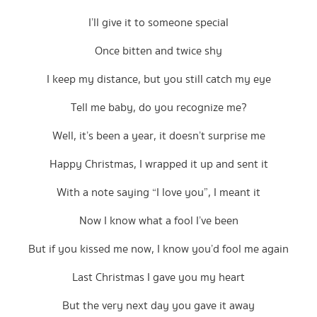
I’ll give it to someone special
Once bitten and twice shy
I keep my distance, but you still catch my eye
Tell me baby, do you recognize me?
Well, it’s been a year, it doesn’t surprise me
Happy Christmas, I wrapped it up and sent it
With a note saying “I love you”, I meant it
Now I know what a fool I’ve been
But if you kissed me now, I know you’d fool me again
Last Christmas I gave you my heart
But the very next day you gave it away