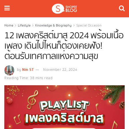
Home
Lifestyle
Knowledge & Biography
Special Occasion
12 เพลงคริสต์มาส 2024 พร้อมเนื้อ
เพลง เดินไปไหนก็ต้องเคยฟัง!
ต้อนรับเทศกาลแห่งความสุข
Nin ST
by
November 22, 2024
Reading Time: 38 mins read