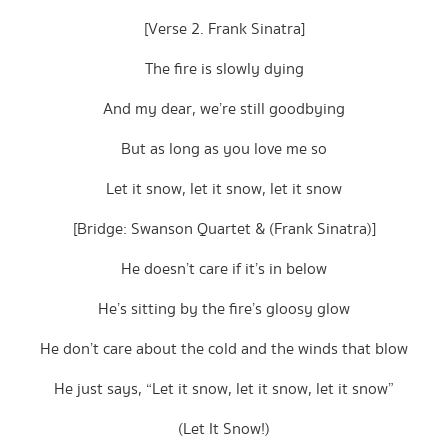
[Verse 2. Frank Sinatra]
The fire is slowly dying
And my dear, we’re still goodbying
But as long as you love me so
Let it snow, let it snow, let it snow
[Bridge: Swanson Quartet & (Frank Sinatra)]
He doesn’t care if it’s in below
He’s sitting by the fire’s gloosy glow
He don’t care about the cold and the winds that blow
He just says, “Let it snow, let it snow, let it snow”
(Let It Snow!)