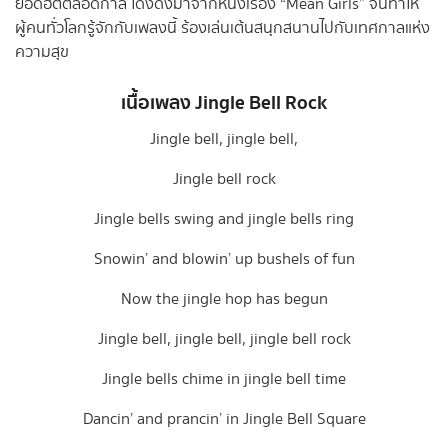
ยอดฮิตตลอดกาล โด่งดังมาจากหนังเรื่อง “Mean Girls” จนทำให้
ผู้คนทั่วโลกรู้จักกับเพลงนี้ ร้องเล่นเต้นสนุกสนานไปกับเทศกาลแห่ง
ความสุข
เนื้อเพลง Jingle Bell Rock
Jingle bell, jingle bell,
Jingle bell rock
Jingle bells swing and jingle bells ring
Snowin’ and blowin’ up bushels of fun
Now the jingle hop has begun
Jingle bell, jingle bell, jingle bell rock
Jingle bells chime in jingle bell time
Dancin’ and prancin’ in Jingle Bell Square