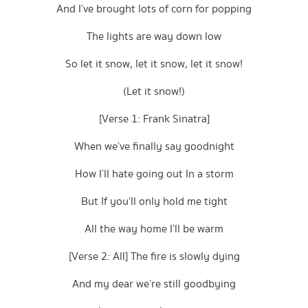
And I’ve brought lots of corn for popping
The lights are way down low
So let it snow, let it snow, let it snow!
(Let it snow!)
[Verse 1: Frank Sinatra]
When we’ve finally say goodnight
How I’ll hate going out In a storm
But If you’ll only hold me tight
All the way home I’ll be warm
[Verse 2: All] The fire is slowly dying
And my dear we’re still goodbying