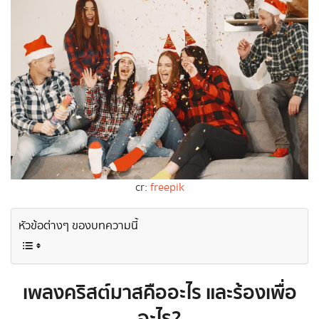
cr:
freepik
หัวข้อต่างๆ ของบทความนี้
เพลงคริสต์มาสคืออะไร และร้องเพื่อ
อะไร?