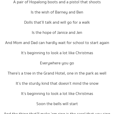
A pair of Hopalong boots and a pistol that shoots
Is the wish of Barney and Ben
Dolls that’ll talk and will go for a walk
Is the hope of Janice and Jen
And Mom and Dad can hardly wait for school to start again
It’s beginning to look a lot like Christmas
Everywhere you go
There’s a tree in the Grand Hotel, one in the park as well
It’s the sturdy kind that doesn’t mind the snow
It’s beginning to look a lot like Christmas
Soon the bells will start