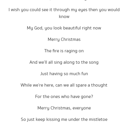
I wish you could see it through my eyes then you would
know
My God, you look beautiful right now
Merry Christmas
The fire is raging on
And we’ll all sing along to the song
Just having so much fun
While we’re here, can we all spare a thought
For the ones who have gone?
Merry Christmas, everyone
So just keep kissing me under the mistletoe