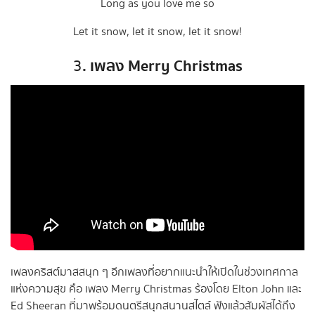
Long as you love me so
Let it snow, let it snow, let it snow!
. เพลง Merry Christmas
3
เพลงคริสต์มาสสนุก ๆ อีกเพลงที่อยากแนะนำให้เปิดในช่วงเทศกาล
แห่งความสุข คือ เพลง Merry Christmas ร้องโดย Elton John และ
Ed Sheeran ที่มาพร้อมดนตรีสนุกสนานสไตล์ ฟังแล้วสัมผัสได้ถึง