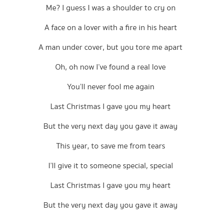
Me? I guess I was a shoulder to cry on
A face on a lover with a fire in his heart
A man under cover, but you tore me apart
Oh, oh now I’ve found a real love
You’ll never fool me again
Last Christmas I gave you my heart
But the very next day you gave it away
This year, to save me from tears
I’ll give it to someone special, special
Last Christmas I gave you my heart
But the very next day you gave it away