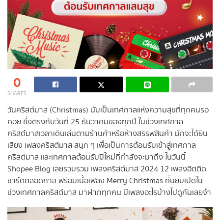
0
SHARES
วันคริสต์มาส (Christmas) นับเป็นเทศกาลแห่งความสุขที่ทุกคนรอ
คอย ซึ่งตรงกับวันที่ 25 ธันวาคมของทุกปี ในช่วงเทศกาล
คริสต์มาสเวลาเดินเล่นตามร้านค้าหรือห้างสรรพสินค้า มักจะได้ยิน
เสียง เพลงคริสต์มาส สนุก ๆ เพื่อเป็นการต้อนรับเข้าสู่เทศกาล
คริสต์มาส และเทศกาลต้อนรับปีใหม่ที่กำลังจะมาถึง ในวันนี้
Shopee Blog เลยรวบรวม เพลงคริสต์มาส 2024 12 เพลงฮิตติด
ชาร์ตตลอดกาล พร้อมเนื้อเพลง Merry Christmas ที่นิยมเปิดใน
ช่วงเทศกาลคริสต์มาส มาฝากทุกคน มีเพลงอะไรบ้างไปดูกันเลยจ้า