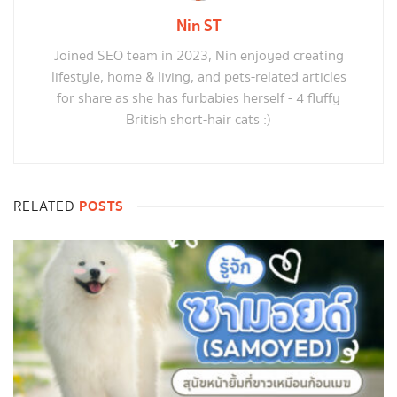
Nin ST
Joined SEO team in 2023, Nin enjoyed creating
lifestyle, home & living, and pets-related articles
for share as she has furbabies herself - 4 fluffy
British short-hair cats :)
POSTS
RELATED