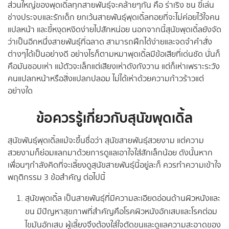
ส่วนใหญ่ของพุดเดิ้ลทุกสายพันธุ์จะคล้ายๆกัน คือ ร่าเริง ซน ขี้เล่น
ช่างประจบและรักเด็ก ยกเว้นสายพันธุ์พุดเดิ้ลทอยที่จะไม่ค่อยไว้ใจคน
แปลหน้า และขี้หงุดหงิดง่ายไปสักหน่อย นอกจากนี้สุนัขพุดเดิ้ลยังจัด
ว่าเป็นอีกหนึ่งสายพันธุ์ที่ฉลาด สามารถฝึกได้ง่ายและจดจำคำสั่ง
ต่างๆได้เป็นอย่างดี อย่างไรก็ตามหมาพุดเดิ้ลมีข้อเสียที่เด่นชัด นั่นก็
คือมันชอบเห่า แม้ตัวจะเล็กแต่เสียงเห่าดังกังวาน แต่ก็เห่าเพราะระวัง
คนแปลกหน้าหรือสิ่งแปลกปลอม ไม่ได้เห่าด้วยความก้าวร้าวแต่
อย่างใด
ข้อควรรู้เกี่ยวกับสุนัขพุดเดิ้ล
สุนัขพันธุ์พุดเดิ้ลแม้จะขึ้นชื่อว่า สุนัขสายพันธุ์สวยงาม แต่ความ
สวยงามก็ย่อมแลกมาด้วยการดูแลเอาใจใส่สักเล็กน้อย ดังนั้นหาก
เพื่อนๆกำลังคิดที่จะเลี้ยงดูสุนัขสายพันธุ์นี้อยู่ละก็ ควรทำความเข้าใจ
พฤติกรรม 3 ข้อสำคัญ ต่อไปนี้
สุนัขพุดเดิ้ล เป็นสายพันธุ์ที่มีความละเอียดอ่อนด้านผิวหนังและ
ขน มีปัญหาสุขภาพที่สำคัญคือโรคผิวหนังอักเสบและโรคต่อม
ไขมันอักเสบ ผู้เลี้ยงจึงต้องใส่ใจตัดขนและดูแลความสะอาดของ