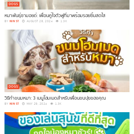
DOGS
หมาพันธุ์ซามอยด์: เพื่อนคู่ใจตัวฟูที่มาพร้อมรอยยิ้มสดใส
NIN ST
BY
AUGUST 28, 2024
1.3K
DOGS
วิธีทำขนมหมา: 3 เมนูโฮมเมดสำหรับเพื่อนขนปุยของคุณ
NIN ST
BY
MAY 29, 2024
1.3K