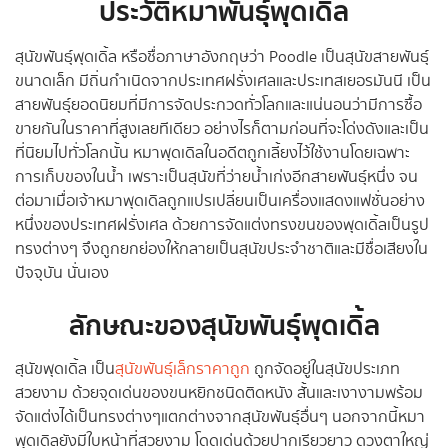
ประวัติหมาพันธุ์พุดเดิ้ล
สุนัขพันธุ์พุดเดิ้ล หรือชื่อภาษาอังกฤษว่า Poodle เป็นสุนัขสายพันธุ์
ขนาดเล็ก มีถิ่นกำเนิดจากประเทศฝรั่งเศลและประเทสเยอรมันนี เป็น
สายพันธุ์ยอดนิยมที่มีการจัดประกวดทั่วโลกและแน่นอนว่ามีการซื้อ
ขายกันในราคาที่สูงเลยทีเดียว อย่างไรก็ตามก่อนที่จะโด่งดังและเป็น
ที่นิยมไปทั่วโลกนั้น หมาพุดเดิลในอดีตถูกเลี้ยงไว้ใช้งานโดยเฉพาะ
การเก็บของในน้ำ เพราะเป็นสุนัขที่ว่ายน้ำเก่งอีกสายพันธุ์หนึ่ง จน
ต่อมาเมื่อเจ้าหมาพุดเดิลถูกแปรเปลี่ยนเป็นเครื่องแสดงแฟชั่นอย่าง
หนึ่งของประเทศฝรั่งเศล ด้วยการจัดแต่งทรงขนของพุดเดิ้ลเป็นรูป
ทรงต่างๆ จึงถูกยกย่องให้กลายเป็นสุนัขประจำชาติและมีชื่อเสียงใน
ปัจจุบัน นั่นเอง
ลักษณะของสุนัขพันธุ์พุดเดิ้ล
สุนัขพุดเดิ้ล เป็น
สุนัขพันธุ์เล็กราคาถูก
ถูกจัดอยู่ในสุนัขประเภท
สวยงาม ด้วยจุดเด่นของขนหยิกชนิดติดหนัง สั้นและเงางามพร้อม
จัดแต่งได้เป็นทรงต่างๆแตกต่างจากสุนัขพันธุ์อื่นๆ นอกจากนี้หมา
พุดเดิลยังมีใบหน้าที่สวยงาม โดดเด่นด้วยปากเรียวยาว ดวงตาใหญ่