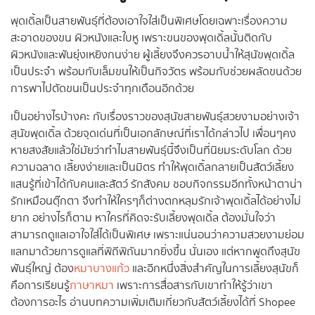
พุดเดิ้ลเป็นสายพันธุ์ที่ต้องเอาใจใส่เป็นพิเศษโดยเฉพาะเรื่องความ
สะอาดของขน ผิวหนังและใบหู เพราะขนของพุดเดิ้ลนั้นติดกับ
ผิวหนังและพันยุ่งเหยิงกนง่าย ผู้เลี้ยงจึงควรอาบน้ำให้สุนัขพุดเดิ้ล
เป็นประจำ พร้อมกับเล็มขนให้เป็นกิจวัตร พร้อมกับช่วยผลัดขนด้วย
การพาไปตัดขนเป็นประจำทุกเดือนอีกด้วย
เป็นอย่างไรบ้างคะ กับเรื่องราวของสุนัขสายพันธุ์สวยงามอย่างเจ้า
สุนัขพุดเดิ้ล ด้วยจุดเด่นที่เป็นเอกลักษณ์ที่เราได้กล่าวไป เพื่อนๆคง
หายสงสัยแล้วใช่มัยว่าทำไมสายพันธุ์นี้จึงเป็นที่นิยมระดับโลก ด้วย
ความฉลาด เลี้ยงง่ายและเป็นมิตร ทำให้พุดเดิ้ลกลายเป็นสัตว์เลี้ยง
แสนรู้ที่เข้าได้กับคนและสัตว์ รักสังคม ชอบกิจกรรมอีกทั้งหน้าตาน่า
รักเหมือนตุ๊กตา จึงทำให้ใครๆก็ต่างตกหลุมรักเจ้าพุดเดิ้ลได้อย่างไม่
ยาก อย่างไรก็ตาม หาใครที่คิดจะรับเลี้ยงพุดเดิ้ล ต้องมั่นใจว่า
สามารถดูแลเอาใจใส่ได้เป็นพิเศษ เพราะแน่นอนว่าความสวยงามย่อม
แลกมาด้วยการดูแลที่พิถีพิถันมากยิ่งขึ้น นั่นเอง แต่หากพูดถึงสุนัข
พันธุ์ใหญ่ ต้อง
หมาบางแก้ว
และอีกหนึ่งสิ่งสำคัญในการเลี้ยงสุนัขก็
คือการเรียนรู้
ภาษาหมา
เพราะการสื่อสารกับเขาทำให้รู้ว่าเขา
ต้องการอะไร อ่านบทความเพิ่มเติมเกี่ยวกับสัตว์เลี้ยงได้ที่ Shopee