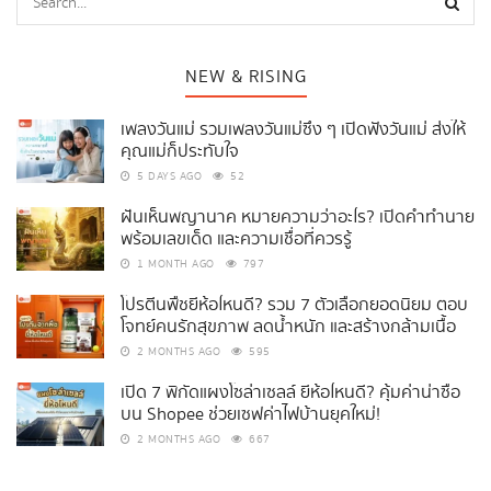
NEW & RISING
เพลงวันแม่ รวมเพลงวันแม่ซึ้ง ๆ เปิดฟังวันแม่ ส่งให้
คุณแม่ก็ประทับใจ
5 DAYS AGO
52
ฝันเห็นพญานาค หมายความว่าอะไร? เปิดคำทำนาย
พร้อมเลขเด็ด และความเชื่อที่ควรรู้
1 MONTH AGO
797
โปรตีนพืชยี่ห้อไหนดี? รวม 7 ตัวเลือกยอดนิยม ตอบ
โจทย์คนรักสุขภาพ ลดน้ำหนัก และสร้างกล้ามเนื้อ
2 MONTHS AGO
595
เปิด 7 พิกัดแผงโซล่าเซลล์ ยี่ห้อไหนดี? คุ้มค่าน่าซื้อ
บน Shopee ช่วยเซฟค่าไฟบ้านยุคใหม่!
2 MONTHS AGO
667