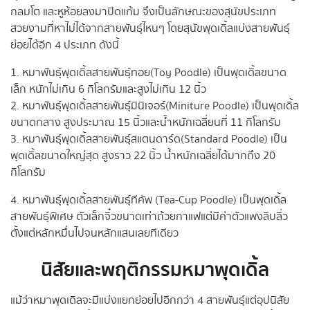
กลมโต และหูห้อยลงมาปิดแก้ม จึงเป็นลักษณะของสุนัขประเภท
สวยงามที่หาไม่ได้จากสายพันธุ์ไหนๆ โดยสุนัขพุดเดิ้ลแบ่งสายพันธุ์
ย่อยได้อีก 4 ประเภท ดังนี้
1. หมาพันธุ์พุดเดิ้ลสายพันธุ์ทอย (Toy Poodle) เป็นพุดเดิ้ลขนาด
เล็ก หนักไม่เกิน 6 กิโลกรัมและสูงไม่เกิน 12 นิ้ว
2. หมาพันธุ์พุดเดิ้ลสายพันธุ์มินิเจอร์ (Miniture Poodle) เป็นพุดเดิ้ล
ขนาดกลาง สูงประมาณ 15 นิ้วและน้ำหนักเฉลี่ยนที่ 11 กิโลกรัม
3. หมาพันธุ์พุดเดิ้ลสายพันธุ์สแตนดาร์ด (Standard Poodle) เป็น
พุดเดิ้ลขนาดใหญ่สุด สูงราว 22 นิ้ว น้ำหนักเฉลี่ยได้มากถึง 20
กิโลกรัม
4. หมาพันธุ์พุดเดิ้ลสายพันธุ์ทีคัพ (Tea-Cup Poodle) เป็นพุดเดิ้ล
สายพันธุ์พิเศษ ตัวเล็กจิ๋วขนาดเท่าถ้วยกาแฟแต่มีค่าตัวแพงลิบลิ่ว
ตั้งแต่หลักหมื่นไปจนหลักแสนเลยทีเดียว
นิสัยและพฤติกรรมหมาพุดเดิ้ล
แม้ว่าหมาพุดเดิลจะมีแบ่งแยกย่อยไปอีกกว่า 4 สายพันธุ์แต่อุปนิสัย