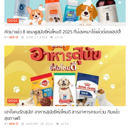
DOGS
คัดมาแล้ว 8 แชมพูสุนัขยี่ห้อไหนดี 2025 ที่น้องหมาใช้แล้วต้องแฮปปี้!
NIN ST
BY
JUNE 27, 2025
23.4K
DOGS
เอาใจคนรักสุนัข! อาหารสุนัขยี่ห้อไหนดี สารอาหารครบถ้วน กินแล้ว
สุขภาพดี
NIN ST
BY
JANUARY 19, 2024
40.5K