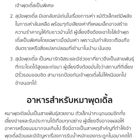
เจ้าพุดเดิ้ลเป็นพิเศษ
สุนัขพุดเดิ้ล มีเอกลัษณ์เด่นในเรื่องการเห่า แม้ตัวเล็กแต่มีพลัง
ในการเห่าล้นเหลือ พร้อมๆกับเสียงเห่าที่แหลมเล็กอาจสร้าง
ความรำคาญให้กับชาวบ้านได้ ผู้เลี้ยงจึงต้องเอาใจใส่เจ้าพุด
เดิ้ลเป็นพิเศษโดยเฉพาะเมื่อมันเห่า เพราะมันกำลังจะเตือนถึง
อันตรายหรือสิ่งแปลกปลอมที่เข้ามาในบ้าน นั่นเอง
สุนัขพุดเดิ้ล เป็นหมารักอิสระและมีช่วงขาที่ยาวจึงเป็นสายพันธุ์
ที่กระโดดได้สูงและเก่งมา ผู้เลี้ยงจึงต้องมั่นใจว่าสถานที่ที่เลี้ยง
มีรั้วรอบขอบชิด สามารถป้องกันเจ้าพุดเดิ้ลไม่ให้หนีออกไป
ข้างนอกได้
อาหารสำหรับหมาพุดเดิ้ล
หมาพุดเดิลนั้นเป็นสายพันธุ์สวยงาม ตัวเล็กน่าทะนุถนอมอีกทั้ง
เลี้ยงง่ายและรับประทานได้เกือบทุกอย่าง ผู้เลี้ยงจึงอาจเผลอให้
อาหารหรือขนมมากจนเกินไป ซึ่งนี่อาจเป็นสาเหตุสำคัญที่ทำให้เจ้า
พุดเดิ้ลอ้วนและมีปัญหาเรื่องการรับน้ำหนักของกระดูกในอนาคตได้