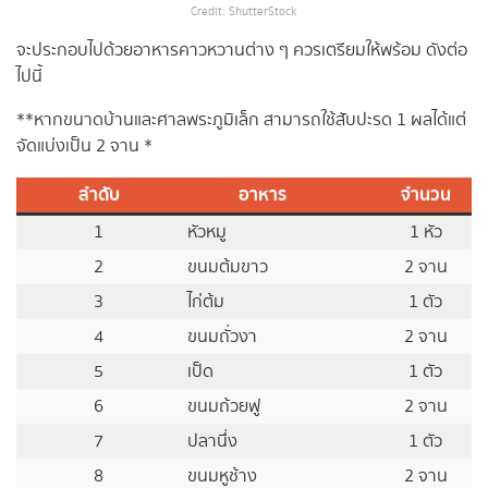
Credit: ShutterStock
จะประกอบไปด้วยอาหารคาวหวานต่าง ๆ ควรเตรียมให้พร้อม ดังต่อ
ไปนี้
**หากขนาดบ้านและศาลพระภูมิเล็ก สามารถใช้สับปะรด 1 ผลได้แต่
จัดแบ่งเป็น 2 จาน *
ลำดับ
อาหาร
จำนวน
1
หัวหมู
1 หัว
2
ขนมต้มขาว
2 จาน
3
ไก่ต้ม
1 ตัว
4
ขนมถั่วงา
2 จาน
5
เป็ด
1 ตัว
6
ขนมถ้วยฟู
2 จาน
7
ปลานึ่ง
1 ตัว
8
ขนมหูช้าง
2 จาน