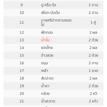
9
ปู หรือ กุ้ง
1 จาน
10
เผือก-มันต้ม
2 จาน
บายศรีปากชามยอด
11
1 คู่
ไข่
12
ฟักทอง
2 ผล
13
น้ำจิ้ม
2 ถ้วย
14
แตงไทย
2 ผล
15
ข้าวสวย
2 ถ้วย
16
ขนุน
2 จาน
17
เหล้า
1 ขวด
18
สับปะรด
2 ผล
19
น้ำชา
2 ถ้วย
20
กล้วย
2 หวี
21
น้ำสะอาด
2 แก้ว