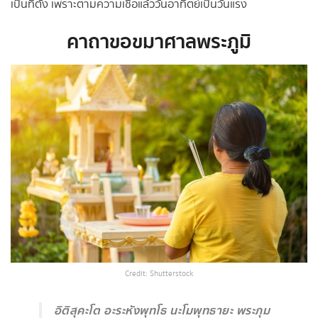
เป็นที่ตั้ง เพราะตามความเชื่อแล้ววันอาทิตย์เป็นวันแรง
คาถาขอขมาศาลพระภูมิ
Credit: Shutterstock
อิติสุคะโต อะระหังพุทโธ นะโมพุทธายะ พระภุม