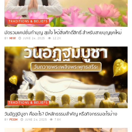
TRADITIONS & BELIEFS
มัดรวมแคปชั่นทำบุญ สุขใจ ไหว้สิ่งศักดิ์สิทธิ์ สำหรับสายบุญยุคใหม่
MIW
BY
JUNE 24, 2025
12.2K
TRADITIONS & BELIEFS
วันอัฏฐมีบูชา คืออะไร? มีหลักธรรมสำคัญ หรือกิจกรรมอะไรบ้าง
PEEM
BY
JUNE 24, 2025
7.6K