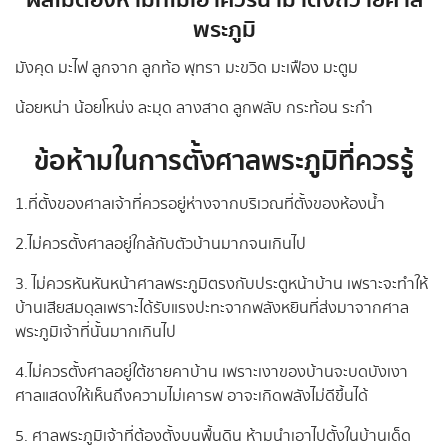
ผลไม้ต้องห้ามที่ไม่เอาควรนำมาตั้งถวายศาล
พระภูมิ
มังคุด มะไฟ ลูกจาก ลูกท้อ พุทรา มะขวิด มะเฟือง มะตูม
น้อยหน่า น้อยโหน่ง ละมุด ลางสาด ลูกพลับ กระท้อน ระกำ
ข้อห้ามในการตั้งศาลพระภูมิที่ควรรู้
1.ที่ตั้งของศาลเจ้าที่ควรอยู่ห่างจากบริเวณที่ตั้งของห้องน้ำ
2.ไม่ควรตั้งศาลอยู่ใกล้กับตัวบ้านมากจนเกินไป
3. ไม่ควรหันหันหน้าศาลพระภูมิตรงกับประตูหน้าบ้าน เพราะจะทำให้
บ้านเสียสมดุลเพราะได้รับแรงปะทะจากพลังหยินที่ส่งมาจากศาล
พระภูมิเจ้าที่นั้นมากเกินไป
4.ไม่ควรตั้งศาลอยู่ใต้ชายคาบ้าน เพราะเงาของบ้านจะบดบังเงา
ศาลแสดงให้เห็นถึงความไม่เคารพ อาจะเกิดพลังไม่ดีขึ้นได้
5. ศาลพระภูมิเจ้าที่ต้องตั้งบนพื้นดิน ห้ามนำเอาไปตั้งในบ้านเด็ด