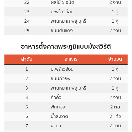
22
ผลไม้ 5 ชนิด
2 จาน
23
มะพร้าวอ่อน
1 คู่
24
พานหมาก พลู บุหรี่
1 คู่
25
ขนมต้มแดง
2 จาน
อาหารตั้งศาลพระภูมิแบบมังสวิรัติ
ลำดับ
อาหาร
จำนวน
1
มะพร้าวอ่อน
1 คู่
2
ขนมถ้วยฟู
2 จาน
3
พานหมาก พลู บุหรี่
1 คู่
4
ถั่วคั่ว
2 จาน
5
ฟักทอง
2 ผล
6
น้ำสะอาด
2 แก้ว
7
งาคั่ว
2 จาน