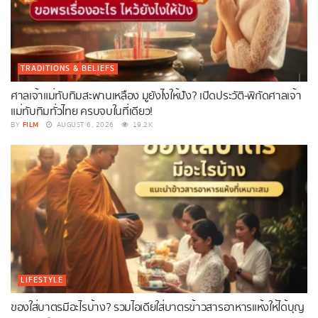
TRADITIONS & BELIEFS
ศาลเจ้าแม่ทับทิมสะพานเหลือง มูยังไงให้ปัง? เปิดประวัติ-พิกัดศาลเจ้า
แม่ทับทิมทั่วไทย ครบจบในที่เดียว!
FILM
BY
AUGUST 6, 2026
19.2K
LIFESTYLE
ของใส่บาตรมีอะไรบ้าง? รวมไอเดียใส่บาตรข้าวสารอาหารแห้งให้ได้บุญ