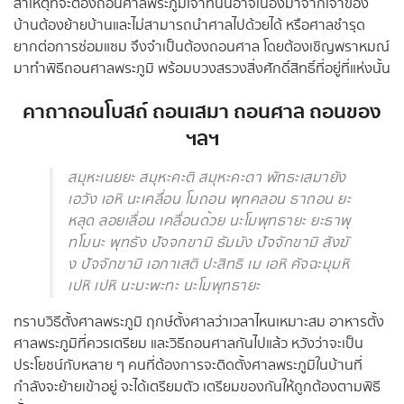
สาเหตุที่จะต้องถอนศาลพระภูมิเจ้าที่นั้นอาจเนื่องมาจากเจ้าของ
บ้านต้องย้ายบ้านและไม่สามารถนำศาลไปด้วยได้ หรือศาลชำรุด
ยากต่อการซ่อมแซม จึงจำเป็นต้องถอนศาล โดยต้องเชิญพราหมณ์
มาทำพิธีถอนศาลพระภูมิ พร้อมบวงสรวงสิ่งศักดิ์สิทธิ์ที่อยู่ที่แห่งนั้น
คาถาถอนโบสถ์ ถอนเสมา ถอนศาล ถอนของ
ฯลฯ
สมุหะเนยยะ สมุหะคะติ สมุหะคะตา พัทธะเสมายัง
เอวัง เอหิ นะเคลื่อน โมถอน พุทคลอน ธาถอน ยะ
หลุด ลอยเลื่อน เคลื่อนด้วย นะโมพุทธายะ ยะธาพุ
ทโมนะ พุทธัง ปัจจกขามิ ธัมมัง ปัจจักขามิ สังฆั
ง ปัจจักขามิ เอกาเสติ ปะสิทธิ เม เอหิ คัจฉะมุมหิ
เปหิ เปหิ นะมะพะทะ นะโมพุทธายะ
ทราบวิธีตั้งศาลพระภูมิ ฤกษ์ตั้งศาลว่าเวลาไหนเหมาะสม อาหารตั้ง
ศาลพระภูมิที่ควรเตรียม และวิธีถอนศาลกันไปแล้ว หวังว่าจะเป็น
ประโยชน์กับหลาย ๆ คนที่ต้องการจะติดตั้งศาลพระภูมิในบ้านที่
กำลังจะย้ายเข้าอยู่ จะได้เตรียมตัว เตรียมของกันให้ถูกต้องตามพิธี