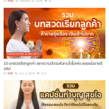
FILM
BY
JANUARY 30, 2026
4K
TRADITIONS & BELIEFS
10 บทสวดเรียกลูกค้า เสกความปังจนหัวกระไดไม่แห้ง ลองแล้วขายดี
จริง!
FON
BY
JULY 3, 2025
3.1K