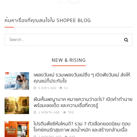
ค้นหาเรื่องที่คุณสนใจใน SHOPEE BLOG
NEW & RISING
เพลงวันแม่ รวมเพลงวันแม่ซึ้ง ๆ เปิดฟังวันแม่ ส่งให้
คุณแม่ก็ประทับใจ
5 DAYS AGO
51
ฝันเห็นพญานาค หมายความว่าอะไร? เปิดคำทำนาย
พร้อมเลขเด็ด และความเชื่อที่ควรรู้
1 MONTH AGO
795
โปรตีนพืชยี่ห้อไหนดี? รวม 7 ตัวเลือกยอดนิยม ตอบ
โจทย์คนรักสุขภาพ ลดน้ำหนัก และสร้างกล้ามเนื้อ