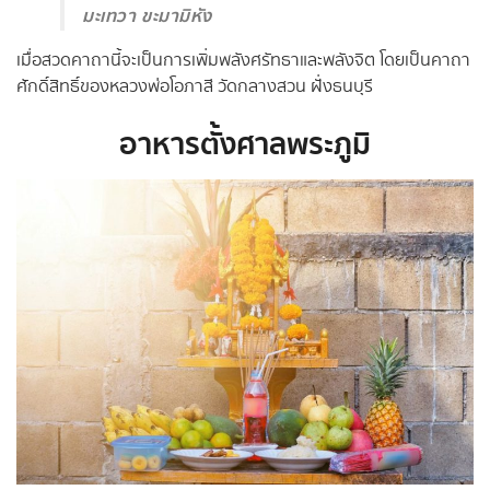
มะเทวา ขะมามิหัง
เมื่อสวดคาถานี้จะเป็นการเพิ่มพลังศรัทธาและพลังจิต โดยเป็นคาถา
ศักดิ์สิทธิ์ของหลวงพ่อโอภาสี วัดกลางสวน ฝั่งธนบุรี
อาหารตั้งศาลพระภูมิ