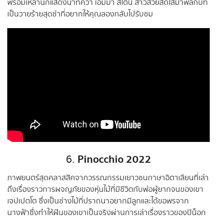
พร้อมเหล่านักแสดงนำที่คว้า เอ็มม่า สโตน สาวสวยสดใสมาพลิกบท
เป็นวายร้ายสุดซ่าที่อยากให้คุณลองกลับไปรับชม
Pinocchio 2022
6.
ภาพยนตร์สุดคลาสสิคจากวรรณกรรมเยาวชนภาษาอิตาเลียนที่เล่า
ถึงเรื่องราวการผจญภัยของหุ่นไม้ที่มีชีวิตกับพ่อผู้ยากจนของเขา
เจปเปตโต ซึ่งเป็นช่างไม้ที่ปราถนาอยากมีลูกและได้ขอพรจาก
นางฟ้าซึ่งทำให้ฝันของเขาเป็นจริงผ่านการเล่าเรื่องราวของปิน็อก