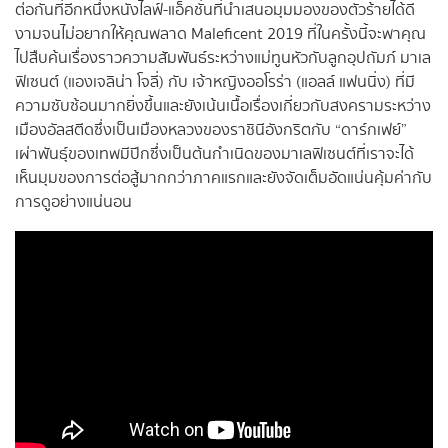
ต่อกันที่อีกหนึ่งหนังไลฟ์-แอ็คชั่นที่นำเสนอมุมมองของตัวร้ายได้ดี
งามจนไม่อยากให้คุณพลาด Maleficent 2019 ที่ในครั้งนี้จะพาคุณ
ไปสืบค้นเรื่องราวความสัมพันธ์ระหว่างแม่ทูนหัวกับลูกอุปถัมภ์ มาเล
ฟิเซนต์ (แองเจลิน่า โจลี่) กับ เจ้าหญิงออโรร่า (แอลล์ แฟนนิ่ง) ที่มี
ความซับซ้อนมากยิ่งขึ้นและยังเน้นเนื้อเรื่องเกี่ยวกับสงครามระหว่าง
เมืองอัลสตีดซึ่งเป็นเมืองหลวงของราชินีอังกริตกับ “ดาร์กเฟย์”
เผ่าพันธุ์ของเทพมีปีกซึ่งเป็นต้นกำเนิดของมาเลฟิเซนต์ที่เราจะได้
เห็นมุมของการต่อสู้มากกว่าภาคแรกและยังจัดเต็มอัดแน่นคุ้มค่ากับ
การดูอย่างแน่นอน