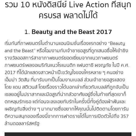
รวม 10 หนังดิสนี่ย์ Live Action ที่สนุก
ครบรส พลาดไม่ได้
Beauty and the Beast 2017
1.
เริ่มกันที่ภาพยนตร์ในตำนานแอนนิเมชั่นเรื่องแรกอย่าง “Beauty
and the Beast” หรือโฉมงามกับเจ้าชายอสูรที่ถูกเสนอชื่อให้เข้าชิง
รางวัลออสการ์สาขาภาพยนตร์ยอดเยี่ยมจากแนวภาพยนตร์
ภาพยนตร์เพลงอเมริกันแนวโรแมนติก แฟนตาซี ผจญภัย ในปี ค.ศ.
2017 ที่ได้นักแสดงสาวหน้าเป๊ะขวัญใจของใครหลาย ๆ คนอย่าง
เอ็มม่า วัตสัน ที่มารับบทเป็นโฉมงามเบลล์ ส่วนเจ้าชายอสูรแสดง
โดย แดน สตีเวนส์ โดยเรื่องราวได้บอกเล่าเกี่ยวกับเบลล์ที่ถูกจับเป็น
เชลยอยู่ในปราสาทและมีอสูรที่น่ากลัวอาศัยอยู่ซึ่งในท้ายที่สุดเขาก็
ตกหลุมรักเธอ แต่ก่อนจะลงเอยกับรักในครั้งนี้ทั้งคู่ต้องฝ่าฟันและ
เผชิญกับสิ่งต่าง ๆ มากมายซึ่งอยากให้คุณนั้นไปติดตามโดยการัน
ตีความสนุกของเรื่องนี้จากการฟาดรายได้ในการเปิดตัวไปถึง 357
ล้านดอลลาร์สหรัฐ