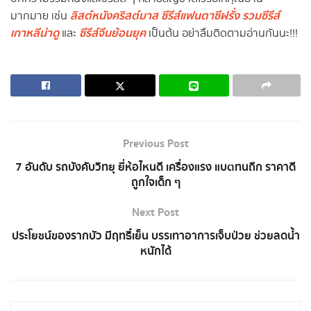
ลิสต์หนังคริสต์มาส
ซีรีส์แฟนตาซีฝรั่ง
รวมซีรีส์
มากมาย เช่น
เกาหลีน่าดู
ซีรีส์จีนย้อนยุค
และ
เป็นต้น อย่าลืมติดตามอ่านกันนะ!!!
Previous Post
7 อันดับ รถบังคับวิทยุ ยี่ห้อไหนดี เครื่องแรง แบตทนถึก ราคาดี
ถูกใจเด็ก ๆ
Next Post
ประโยชน์ของรากบัว มีฤทธิ์เย็น บรรเทาอาการเจ็บป่วย ช่วยลดน้ำ
หนักได้