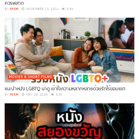
ควรพลาด
PEEM
BY
NOVEMBER 13, 2024
5.8K
MOVIES & SHORT FILMS
แนะนำหนัง LGBTQ น่าดู เข้าใจความหลากหลายด้วยรักไร้ขอบเขต
PEEM
BY
MAY 29, 2026
6.5K