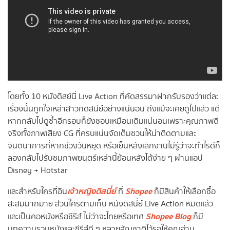
โดยทั้ง 10 หนังดิสย์นี่ Live Action ที่คัดสรรมาฝากรับรองว่าแต่ละ
เรื่องนั้นถูกใจเหล่าสาวกดิสนีย์อย่างแน่นอน ถึงแม้จะเคยดูไปแล้ว แต่
หากกลับไปดูซ้ำอีกรอบก็ยังชอบเหมือนเดิมแน่นอนเพราะคุณภาพดี
จริงทั้งภาพเสียง CG ที่ครบแน่นจัดเต็มชวนให้น่าติดตามและ
จินตนาการที่หากช่วงวันหยุด หรือเย็นหลังเลิกงานไม่รู้ว่าจะทำไรดีก็
ลองกลับไปรับชมภาพยนตร์เหล่านี้ย้อนหลังได้ง่าย ๆ ผ่านแอป
Disney + Hotstar
เจ้าหญิงดิสนี่ย์
Shopee
และสำหรับใครที่ีอิน
ที่
ก็มีสินค้าให้เลือกซื้อ
สะสมมากมาย ส่วนใครตามเก็บ หนังดิสนี่ย์ Live Action หมดแล้ว
Shopee Blog
และเป็นคอหนังหรือซีรีส์ ไม่ว่าจะไทยหรือเทศ
ก็มี
บทความรวมหนังและซีรีส์ดี ๆ หลายสัญชาติไว้รอให้คุณอ่าน