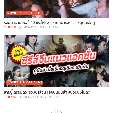
MOVIES & SHORT FILMS
ระเบิดความมันส์! 10 ซีรี่ส์ฝรั่ง แอคชั่นบ้าระห่ำ สายบู๊ต้องได้ดู
NIN ST
BY
JANUARY 11, 2024
5.1K
MOVIES & SHORT FILMS
สายบู๊เตรียมตัว! รวมซีรีส์จีน แอคชั่นมันส์ๆ ลุ้นจนนั่งไม่ติด
NIN ST
BY
JANUARY 29, 2026
6.2K