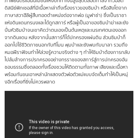
ภาพยนตร์แอนนิเมชั่นแห่งปีที่ทำเงินสูงสุดตลอดกาลจากวอลต์
ดิสนีย์พิกเชอส์ที่มีเนื้อหาเล่าถึงเรื่องราวของซิมบ้า หรือสิงโตจาก
ภาษาสวาฮีลีผู้สืบทอดตำแหน่งต่อจากพ่อ (มูฟาซ่า) ซึ่งเป็นราชา
แห่งดินแดนทรนงและได้ถูกสการ์ หรือผู้เป็นอาของซิมบ้าฆ่าและยัง
ปั่นหัวซิมบ้าจนเขาคิดว่าตนเองเป็นต้นเหตุและเนรเทศตนเองออก
จากดินแดน หลังจากนั้นสการ์ก็ได้ปกครองแผ่นดิน ส่วนซิมบ้าก็
ออกไปใช้ชีวิตภายนอกกับทีโมน พุมบ้าและยังพบกับนาลา รวมถึง
หมอฝีราฟิจนทำให้ล่วงรู้ความจริงต่าง ๆ ทำให้ซิมบ้าต้องการกลับ
ไปล้มล้างการปรกครองอย่างทรราชของสการ์สู่การปกครองอัน
ชอบธรรมซึ่งตลอดทั้งเรื่องชวนให้ติดตามทั้งภาพ เสียงและเนื้อหา
พร้อมกันขนเอาเหล่านักแสดงตัวพ่อตัวแม่แบบจัดเต็มทำให้เป็นหนุ่
งอีกเรื่องที่ยิ่งไม่ควรพลาด