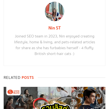
Nin ST
Joined SEO team in 2023, Nin enjoyed creating
lifestyle, home & living, and pets-related articles
for share as she has furbabies herself - 4 fluffy
British short-hair cats :)
POSTS
RELATED