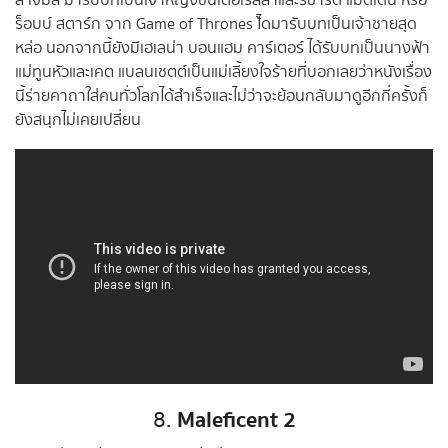
ลี่ เจมส์ มารับบทเป็นเจ้าหญิงซินเดอเรลล่าและริชาร์ด แมดเดน หรือ
ร็อบบ์ สตาร์ก จาก Game of Thrones ไ้ดมารับบทเป็นเจ้าชายสุด
หล่อ นอกจากนี้ยังมีเฮเลน่า บอนแฮม คาร์เตอร์ ได้รับบทเป็นนางฟ้า
แม่ทูนหัวและเคต แบลนเชตต์เป็นแม่เลี้ยงใจร้ายที่บอกเลยว่าหนังเรื่อง
นี้ร่ายคาถาใส่คนทั่วโลกได้สำเร็จและไม่ว่าจะย้อนกลับมาดูอีกกี่ครั้งก็
ยังสนุกไม่เคยเปลี่ยน
Maleficent 2
8.