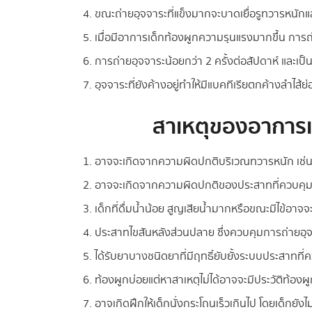
ขณะถ่ายอุจจาระที่แข็งมากจะบาดเยื่อรูทวารหนักและ
เมื่อมีอาการเด็กท้องผูกความรุนแรงมากขึ้น การถ
การถ่ายอุจจาระน้อยกว่า 2 ครั้งต่อสัปดาห์ และเป็
อุจจาระที่ยังค้างอยู่ทำให้มีแบคทีเรียตกค้างลำไส้ย
สาเหตุของอาการ
อาจจะเกิดจากความผิดปกติบริเวณทวารหนัก เช่
อาจจะเกิดจากความผิดปกติของประสาทที่ควบคุม
เด็กที่ดื่มน้ำน้อย สูญเสียน้ำมากหรือขณะมีไข้อาจจ
ประสาทไขสันหลังส่วนปลาย ซึ่งควบคุมการถ่ายอุ
ได้รับยาบางชนิดยาที่มีฤทธิ์ยับยั้งระบบประสาทที
ท้องผูกบ่อยแต่หาสาเหตุไม่ได้อาจจะมีประวัติท้อ
อาจเกิดฝึกให้เด็กนั่งกระโถนเร็วเกินไป โดยเด็กยัง