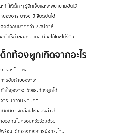
ทำให้เด็ก ๆ รู้สึกเจ็บและจะพยายามอั้นไว้
่ายอุจจาระอาจจะมีเลือดปนได้
นติดต่อกันมากกว่า 2 สัปดาห์
่อยทำให้ถ่ายออกมาทีละน้อยได้โดยไม่รู้ตัว
เด็กท้องผูก
เกิดจากอะไร
นการจะเป็นแผล
การขับถ่ายอุจจาระ
ะทำให้อุจจาระแข็งและท้องผูกได้
จจาระมีความผิดปกติ
่ควบคุมการเคลื่อนไหวของลำไส้
งผูกของคนในครอบครัวร่วมด้วย
ไม่พร้อม เด็กอาจกลัวการนั่งกระโถน