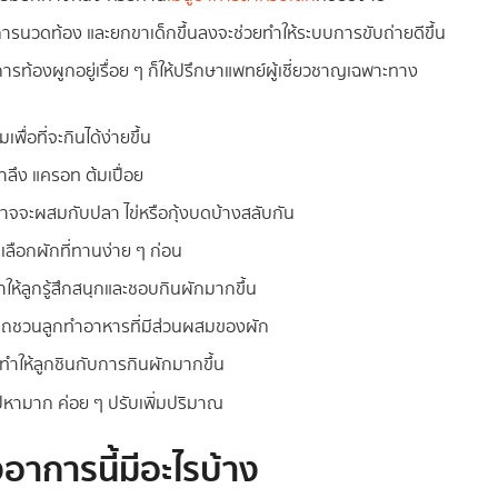
น การนวดท้อง และยกขาเด็กขึ้นลงจะช่วยทำให้ระบบการขับถ่ายดีขึ้น
รท้องผูกอยู่เรื่อย ๆ ก็ให้ปรึกษาแพทย์ผู้เชี่ยวชาญเฉพาะทาง
พื่อที่จะกินได้ง่ายขึ้น
ำลึง แครอท ต้มเปื่อย
ะอาจจะผสมกับปลา ไข่หรือกุ้งบดบ้างสลับกัน
รเลือกผักที่ทานง่าย ๆ ก่อน
ให้ลูกรู้สึกสนุกและชอบกินผักมากขึ้น
รถชวนลูกทำอาหารที่มีส่วนผสมของผัก
ะทำให้ลูกชินกับการกินผักมากขึ้น
ปหามาก ค่อย ๆ ปรับเพิ่มปริมาณ
อาการนี้มีอะไรบ้าง