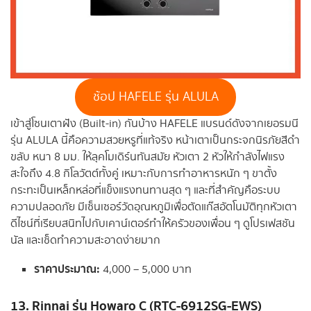
ช้อป HAFELE รุ่น ALULA
เข้าสู่โซนเตาฝัง (Built-in) กันบ้าง HAFELE แบรนด์ดังจากเยอรมนี
รุ่น ALULA นี้คือความสวยหรูที่แท้จริง หน้าเตาเป็นกระจกนิรภัยสีดำ
ขลับ หนา 8 มม. ให้ลุคโมเดิร์นทันสมัย หัวเตา 2 หัวให้กำลังไฟแรง
สะใจถึง 4.8 กิโลวัตต์ทั้งคู่ เหมาะกับการทำอาหารหนัก ๆ ขาตั้ง
กระทะเป็นเหล็กหล่อที่แข็งแรงทนทานสุด ๆ และที่สำคัญคือระบบ
ความปลอดภัย มีเซ็นเซอร์วัดอุณหภูมิเพื่อตัดแก๊สอัตโนมัติทุกหัวเตา
ดีไซน์ที่เรียบสนิทไปกับเคาน์เตอร์ทำให้ครัวของเพื่อน ๆ ดูโปรเฟสชัน
นัล และเช็ดทำความสะอาดง่ายมาก
ราคาประมาณ:
4,000 – 5,000 บาท
13. Rinnai รุ่น Howaro C (RTC-6912SG-EWS)