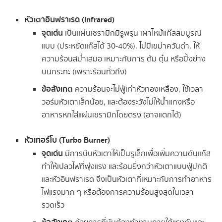
หัวเตาอินฟราเรด (Infrared)
จุดเด่น
เป็นแผ่นเซรามิกมีรูพรุน เผาไหม้แก๊สสมบูรณ์
แบบ (ประหยัดแก๊สได้ 30-40%), ไม่มีเขม่าควันดำ, ให้
ความร้อนสม่ำเสมอ เหมาะกับการ ต้ม ตุ๋น หรือปิ้งย่าง
บนกระทะ (เพราะร้อนทั่วถึง)
ข้อสังเกต
ความร้อนจะไม่ฟู่เท่าหัวทองเหลือง, ใช้เวลา
วอร์มหัวเตาเล็กน้อย, และต้องระวังไม่ให้น้ำแกงหรือ
อาหารหกใส่แผ่นเซรามิกโดยตรง (อาจแตกได้)
หัวเทอร์โบ (Turbo Burner)
จุดเด่น
มีการบีบหัวเตาให้เป็นรูเล็กเพื่อเพิ่มความดันแก๊ส
ทำให้เปลวไฟที่พุ่งแรง และร้อนยิ่งกว่าหัวเตาแบบฟู่ปกติ
และหัวอินฟราเรด จึงเป็นหัวเตาที่เหมาะกับการทำอาหาร
ไฟแรงมาก ๆ หรือต้องการความร้อนสูงสุดในเวลา
รวดเร็ว