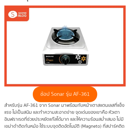
ช้อป Sonar รุ่น AF-361
สำหรับรุ่น AF-361 จาก Sonar มาพร้อมกับหน้าเตาสแตนเลสที่แข็ง
แรง ไม่เป็นสนิม และทำความสะอาดง่าย จุดเด่นของเขาคือ หัวเตา
อินฟราเรดที่ช่วยประหยัดแก๊สได้มาก และให้ความร้อนสม่ำเสมอ ไม่มี
เขม่าดำติดก้นหม้อ ใช้ระบบจุดติดอัตโนมัติ (Magneto) ที่สปาร์คติด