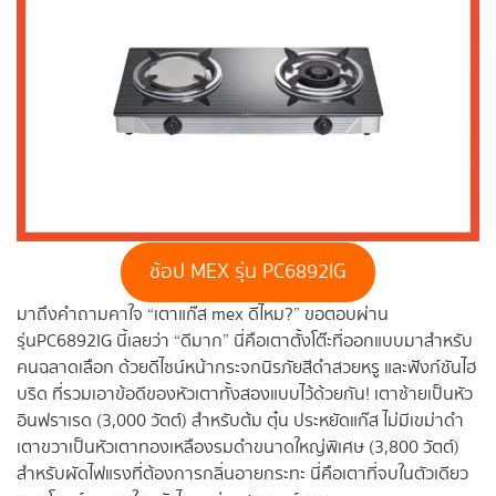
ช้อป MEX รุ่น PC6892IG
มาถึงคำถามคาใจ “เตาแก๊ส mex ดีไหม?” ขอตอบผ่าน
รุ่นPC6892IG นี้เลยว่า “ดีมาก” นี่คือเตาตั้งโต๊ะที่ออกแบบมาสำหรับ
คนฉลาดเลือก ด้วยดีไซน์หน้ากระจกนิรภัยสีดำสวยหรู และฟังก์ชันไฮ
บริด ที่รวมเอาข้อดีของหัวเตาทั้งสองแบบไว้ด้วยกัน! เตาซ้ายเป็นหัว
อินฟราเรด (3,000 วัตต์) สำหรับต้ม ตุ๋น ประหยัดแก๊ส ไม่มีเขม่าดำ
เตาขวาเป็นหัวเตาทองเหลืองรมดำขนาดใหญ่พิเศษ (3,800 วัตต์)
สำหรับผัดไฟแรงที่ต้องการกลิ่นอายกระทะ นี่คือเตาที่จบในตัวเดียว