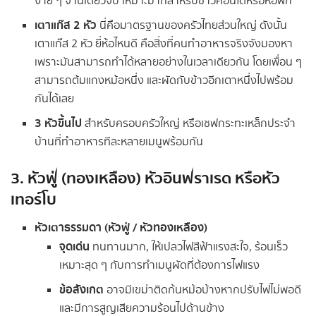
ง่าย ๆ จานเดียวจบ เหมาะมากสำหรับชาวคอนโดหรือหอพัก
เตาแก๊ส 2 หัว
นี่คือมาตรฐานของครัวไทยส่วนใหญ่ ดังนั้น
เตาแก๊ส 2 หัว ยี่ห้อไหนดี คือสิ่งที่คนทำอาหารจริงจังมองหา
เพราะมันสามารถทำได้หลายอย่างในเวลาเดียวกัน โดยเพื่อน ๆ
สามารถต้มแกงหม้อหนึ่ง และผัดกับข้าวอีกเตาหนึ่งไปพร้อม
กันได้เลย
3 หัวขึ้นไป
สำหรับครอบครัวใหญ่ หรือเชฟกระทะเหล็กประจำ
บ้านที่ทำอาหารทีละหลายเมนูพร้อมกัน
3. หัวฟู่ (ทองเหลือง) หัวอินฟราเรด หรือหัว
เทอร์โบ
หัวเตาธรรมดา (หัวฟู่ / หัวทองเหลือง)
จุดเด่น
ทนทานมาก, ให้เปลวไฟสีฟ้าแรงสะใจ, ร้อนเร็ว
เหมาะสุด ๆ กับการทำเมนูผัดที่ต้องการไฟแรง
ข้อสังเกต
อาจมีเขม่าติดก้นหม้อบ้างหากปรับไฟไม่พอดี
และมีการสูญเสียความร้อนไปด้านข้าง