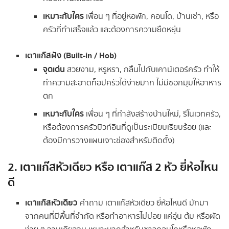
เหมาะกับใคร
เพื่อน ๆ ที่อยู่หอพัก, คอนโด, บ้านเช่า, หรือ
ครัวที่ทำเสร็จแล้ว และต้องการความยืดหยุ่น
เตาแก๊สฝัง (Built-in / Hob)
จุดเด่น
สวยงาม, หรูหรา, กลืนไปกับเคาน์เตอร์ครัว ทำให้
ทำความสะอาดท็อปครัวได้ง่ายมาก ไม่มีซอกมุมให้อาหาร
ตก
เหมาะกับใคร
เพื่อน ๆ ที่กำลังสร้างบ้านใหม่, รีโนเวทครัว,
หรือต้องการครัวบิวท์อินที่ดูเป็นระเบียบเรียบร้อย (และ
ต้องมีการวางแผนเจาะช่องสำหรับติดตั้ง)
2. เตาแก๊สหัวเดียว หรือ เตาแก๊ส 2 หัว ยี่ห้อไหน
ดี
เตาแก๊สหัวเดียว
คำถาม เตาแก๊สหัวเดียว ยี่ห้อไหนดี มักมา
จากคนที่มีพื้นที่จำกัด หรือทำอาหารไม่บ่อย แค่อุ่น ต้ม หรือผัด