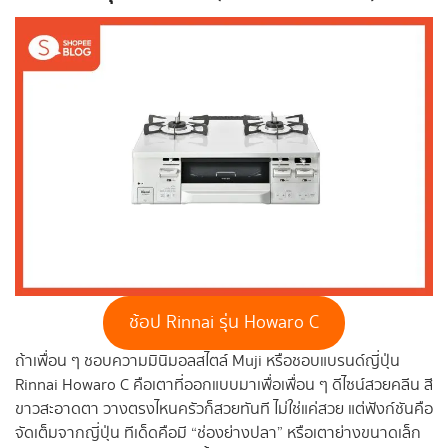
ช้อป Rinnai รุ่น Howaro C
ถ้าเพื่อน ๆ ชอบความมินิมอลสไตล์ Muji หรือชอบแบรนด์ญี่ปุ่น
Rinnai Howaro C คือเตาที่ออกแบบมาเพื่อเพื่อน ๆ ดีไซน์สวยคลีน สี
ขาวสะอาดตา วางตรงไหนครัวก็สวยทันที ไม่ใช่แค่สวย แต่ฟังก์ชันคือ
จัดเต็มจากญี่ปุ่น ทีเด็ดคือมี “ช่องย่างปลา” หรือเตาย่างขนาดเล็ก