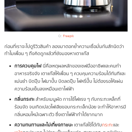
Cr.
Freepik
ก่อนที่เราจะไปดูรีวิวสินค้า ลองมาตอกย้ำความเชื่อมั่นกันสักนิดว่า
ทำไมเพื่อน ๆ ถึงคิดถูกแล้วที่ยังมองหาเตาแก๊ส
การควบคุมไฟ
นี่คือเหตุผลหลักของเชฟมืออาชีพและคนทำ
อาหารจริงจัง เตาแก๊สให้เพื่อน ๆ ควบคุมความร้อนได้ทันทีและ
แม่นยำ บิดปุ๊บ ไฟมาปั๊บ บิดลดปุ๊บ ไฟหรี่ปั๊บ ไม่ต้องรอให้แผ่น
ความร้อนเย็นลงเหมือนเตาไฟฟ้า
กลิ่นกระทะ
สำหรับเมนูผัด การใช้ไฟแรง ๆ กับกระทะเหล็กที่
ร้อนจัด จนเกิดเปลวไฟเลียขอบกระทะเล็กน้อย จะทำให้อาหารมี
กลิ่นหอมไหม้เฉพาะตัว ซึ่งเตาไฟฟ้าทำได้ยากมาก
ความทนทานและไม่เกี่ยงภาชนะ
เตาแก๊สใช้ได้กับ
กระทะ
และ