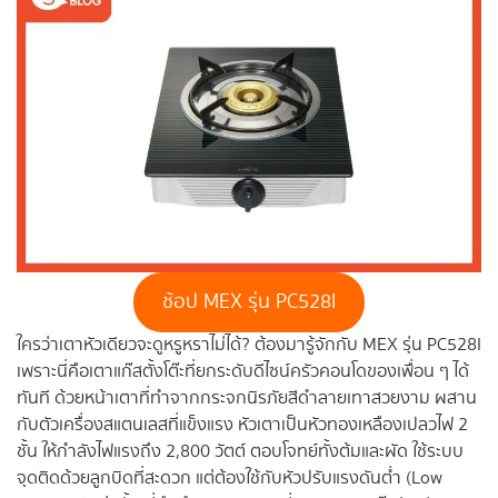
ช้อป MEX รุ่น PC528I
ใครว่าเตาหัวเดียวจะดูหรูหราไม่ได้? ต้องมารู้จักกับ MEX รุ่น PC528I
เพราะนี่คือเตาแก๊สตั้งโต๊ะที่ยกระดับดีไซน์ครัวคอนโดของเพื่อน ๆ ได้
ทันที ด้วยหน้าเตาที่ทำจากกระจกนิรภัยสีดำลายเทาสวยงาม ผสาน
กับตัวเครื่องสแตนเลสที่แข็งแรง หัวเตาเป็นหัวทองเหลืองเปลวไฟ 2
ชั้น ให้กำลังไฟแรงถึง 2,800 วัตต์ ตอบโจทย์ทั้งต้มและผัด ใช้ระบบ
จุดติดด้วยลูกบิดที่สะดวก แต่ต้องใช้กับหัวปรับแรงดันต่ำ (Low