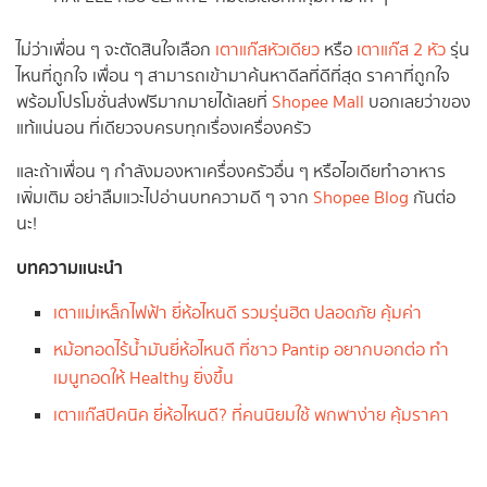
ไม่ว่าเพื่อน ๆ จะตัดสินใจเลือก
เตาแก๊สหัวเดียว
หรือ
เตาแก๊ส 2 หัว
รุ่น
ไหนที่ถูกใจ เพื่อน ๆ สามารถเข้ามาค้นหาดีลที่ดีที่สุด ราคาที่ถูกใจ
พร้อมโปรโมชั่นส่งฟรีมากมายได้เลยที่
Shopee Mall
บอกเลยว่าของ
แท้แน่นอน ที่เดียวจบครบทุกเรื่องเครื่องครัว
และถ้าเพื่อน ๆ กำลังมองหาเครื่องครัวอื่น ๆ หรือไอเดียทำอาหาร
เพิ่มเติม อย่าลืมแวะไปอ่านบทความดี ๆ จาก
Shopee Blog
กันต่อ
นะ!
บทความแนะนำ
เตาแม่เหล็กไฟฟ้า ยี่ห้อไหนดี รวมรุ่นฮิต ปลอดภัย คุ้มค่า
หม้อทอดไร้น้ำมันยี่ห้อไหนดี ที่ชาว Pantip อยากบอกต่อ ทำ
เมนูทอดให้ Healthy ยิ่งขึ้น
เตาแก๊สปิคนิค ยี่ห้อไหนดี?
ที่
คนนิยมใช้ พกพาง่าย คุ้มราคา