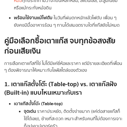
หม้อ
ทุกประเภท ไม่ว่าจะเป็นเหล็กหล่อ, สแตนเลส, อะลูมิเนียม
หรือแม้กระทั่งหม้อดิน
พร้อมใช้งานแม้ไฟดับ
ในวันที่ฝนตกหนักแล้วไฟดับ เพื่อน ๆ
ยังคงมีมื้ออาหารร้อน ๆ ทานได้เสมอตราบใดที่แก๊สยังไม่หมด
คู่มือเลือกซื้อเตาแก๊ส จบทุกข้อสงสัย
ก่อนเสียเงิน
การเลือกเตาแก๊สที่ใช่ ไม่ได้มีแค่ยี่ห้อและราคา แต่มีรายละเอียดที่เพื่อน
ๆ ต้องพิจารณาให้เหมาะกับไลฟ์สไตล์ของตัวเอง
1. เตาแก๊สตั้งโต๊ะ (Table-top) vs. เตาแก๊สฝัง
(Built-in) แบบไหนเหมาะกับเรา
เตาแก๊สตั้งโต๊ะ (Table-top)
จุดเด่น
ราคาประหยัด, ติดตั้งง่ายมาก (แค่ต่อสายแก๊สก็
ใช้ได้เลย), ย้ายที่สะดวก เหมาะสำหรับคนที่ไม่ต้องการเจาะ
ท็อปเคาน์เตอร์ครัว