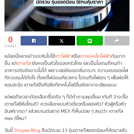
0
SHARES
แม้ยุคนี้หลายบ้านจะหันไปใช้
เตาไฟฟ้า
หรือ
เตาแม่เหล็กไฟฟ้า
กันมาก
ขึ้น แต่
เตาแก๊ส
ยังคงเป็นหัวใจของครัวไทย และเป็นไอเทมที่คนทำ
อาหารจริงจังขาดไม่ได้ เพราะเสน่ห์ของกลิ่นกระทะ ความแรงของไฟ
ที่ควบคุมได้ดั่งใจ ตั้งแต่ไฟอ่อนเคี่ยวแกง ไปจนถึงไฟแรง ๆ เพื่อผัดให้
หอมสะดุ้ง เตาแก๊สจึงคือสิ่งที่เทคโนโลยีอื่นยังยากจะเลียนแบบ
แต่พอถึงเวลาต้องเลือกซื้อจริง ๆ ก็มีคำถามผุดขึ้นมาทันที ว่าจะซื้อ
เตาแก๊สยี่ห้อไหนดี? ควรเลือกแบบหัวเดี่ยวหรือสองหัว? หัวฟู่หรือหัว
อินฟราเรด? แล้วแบรนด์อย่าง MEX ที่เห็นบ่อย ๆ สรุปว่า เตาแก๊ส
mex ดีไหม?
วันนี้
Shopee Blog
จึงมัดรวม 13 รุ่นเตาแก๊สยอดนิยมที่คัดมาแล้ว