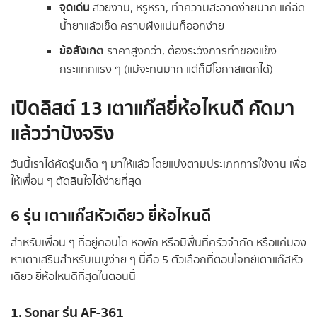
จุดเด่น
สวยงาม, หรูหรา, ทำความสะอาดง่ายมาก แค่ฉีด
น้ำยาแล้วเช็ด คราบฝังแน่นก็ออกง่าย
ข้อสังเกต
ราคาสูงกว่า, ต้องระวังการทำของแข็ง
กระแทกแรง ๆ (แม้จะทนมาก แต่ก็มีโอกาสแตกได้)
เปิดลิสต์ 13 เตาแก๊สยี่ห้อไหนดี คัดมา
แล้วว่าปังจริง
วันนี้เราได้คัดรุ่นเด็ด ๆ มาให้แล้ว โดยแบ่งตามประเภทการใช้งาน เพื่อ
ให้เพื่อน ๆ ตัดสินใจได้ง่ายที่สุด
6 รุ่น เตาแก๊สหัวเดียว ยี่ห้อไหนดี
สำหรับเพื่อน ๆ ที่อยู่คอนโด หอพัก หรือมีพื้นที่ครัวจำกัด หรือแค่มอง
หาเตาเสริมสำหรับเมนูง่าย ๆ นี่คือ 5 ตัวเลือกที่ตอบโจทย์เตาแก๊สหัว
เดียว ยี่ห้อไหนดีที่สุดในตอนนี้
1. Sonar รุ่น AF-361