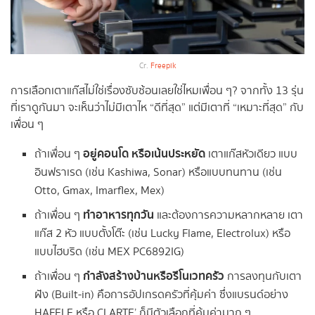
Cr.
Freepik
การเลือกเตาแก๊สไม่ใช่เรื่องซับซ้อนเลยใช่ไหมเพื่อน ๆ? จากทั้ง 13 รุ่น
ที่เราดูกันมา จะเห็นว่าไม่มีเตาไห “ดีที่สุด” แต่มีเตาที่ “เหมาะที่สุด” กับ
เพื่อน ๆ
อยู่คอนโด หรือเน้นประหยัด
ถ้าเพื่อน ๆ
เตาแก๊สหัวเดียว แบบ
อินฟราเรด (เช่น Kashiwa, Sonar) หรือแบบทนทาน (เช่น
Otto, Gmax, Imarflex, Mex)
ทำอาหารทุกวัน
ถ้าเพื่อน ๆ
และต้องการความหลากหลาย เตา
แก๊ส 2 หัว แบบตั้งโต๊ะ (เช่น Lucky Flame, Electrolux) หรือ
แบบไฮบริด (เช่น MEX PC6892IG)
กำลังสร้างบ้านหรือรีโนเวทครัว
ถ้าเพื่อน ๆ
การลงทุนกับเตา
ฝัง (Built-in) คือการอัปเกรดครัวที่คุ้มค่า ซึ่งแบรนด์อย่าง
HAFELE หรือ CLARTE’ ก็มีตัวเลือกที่คุ้มค่ามาก ๆ