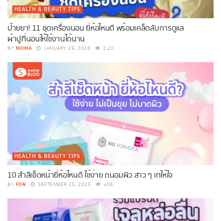
HEALTH & BEAUTY TIPS
ป้ายยา! 11 ชุดเครื่องนอน ยี่ห้อไหนดี พร้อมเคล็ดลับการดูแล
ผ้าปูที่นอนให้ใช้งานได้นาน
NOINA
BY
JANUARY 29, 2026
2.2K
HEALTH & BEAUTY TIPS
10 สำลีเช็ดหน้ายี่ห้อไหนดี ใช้ง่าย ถนอมผิว สาว ๆ เทให้ใจ
FON
BY
SEPTEMBER 15, 2025
405