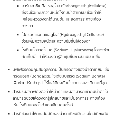
คาร์บอกซิเมทิลเซลลูโลส (Carboxymethylcellulose)
ซึ่งจะช่วยเพิ่มความหนืดให้กับน้ำตาเทียม ช่วยทำให้
เคลือบผิวดวงตาได้นานขึ้น และลดการระคายเคือง
ดวงตา
ไฮดรอกซีเอทิลเซลลูโลส (Hydroxyethyl Cellulose)
ช่วยเพิ่มความหนืดและความชุ่มชื้นให้ดวงตา
โซเดียมไฮยาลูโรเนต (Sodium Hyaluronate) โดยจะช่วย
กักเก็บน้ำ ทำให้ดวงตารู้สึกชุ่มชื้นยาวนานมากขึ้น
บัฟเฟอร์ควบคุมสมดุลความเป็นกรดด่างของน้ำตาเทียม เช่น
กรดบอริก (Boric acid), โซเดียมบอเรต (Sodium Borate)
เพื่อช่วยปรับค่า pH ให้ใกล้เคียงกับน้ำตาธรรมชาติมากที่สุด
สารปรับสภาพตึงตัวทำให้น้ำตาเทียมสามารถเข้ากับน้ำตาได้
สามารถช่วยให้ดวงตารู้สึกสบายและไม่มีอาการระคายเคือง
เช่น โซเดียมคลอไรด์ แคลเซียมคลอไรด์
สารที่ช่วยทำให้คุณสมบัติของน้ำตาเทียมมีความใกล้เคียงกับ