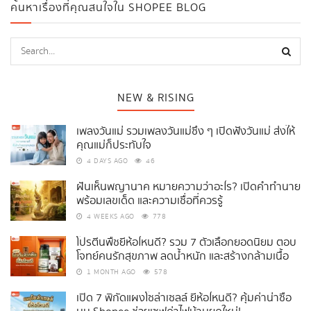
ค้นหาเรื่องที่คุณสนใจใน SHOPEE BLOG
NEW & RISING
เพลงวันแม่ รวมเพลงวันแม่ซึ้ง ๆ เปิดฟังวันแม่ ส่งให้
คุณแม่ก็ประทับใจ
4 DAYS AGO
46
ฝันเห็นพญานาค หมายความว่าอะไร? เปิดคำทำนาย
พร้อมเลขเด็ด และความเชื่อที่ควรรู้
4 WEEKS AGO
778
โปรตีนพืชยี่ห้อไหนดี? รวม 7 ตัวเลือกยอดนิยม ตอบ
โจทย์คนรักสุขภาพ ลดน้ำหนัก และสร้างกล้ามเนื้อ
1 MONTH AGO
578
เปิด 7 พิกัดแผงโซล่าเซลล์ ยี่ห้อไหนดี? คุ้มค่าน่าซื้อ