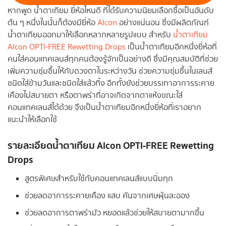
หากพูด น้ำตาเทียม ยี่ห้อไหนดี ที่ได้รับความนิยมเลือกซื้อเป็นอันดับ
ต้น ๆ หนึ่งในนั้นก็ต้องมียี่ห้อ
Alcon
อย่างแน่นอน ซึ่งมีผลิตภัณฑ์
น้ำตาเทียมออกมาให้เลือกหลากหลายรูปแบบ สำหรับ
น้ำตาเทียม
Alcon OPTI-FREE Rewetting Drops
เป็นน้ำตาเทียมอีกหนึ่งยี่ห้อที่
คนใส่คอนแทคเลนส์ทุกคนต้องรู้จักเป็นอย่างดี ซึ่งมีคุณสมบัติที่ช่วย
เพิ่มความชุ่มชื้นให้กับดวงตาในระหว่างวัน ช่วยความชุ่มชื้นในเลนส์
ชนิดใส่ข้ามวันและชนิดใส่แล้วทิ้ง อีกทั้งยังช่วยบรรเทาอาการระคาย
เคืองไม่สบายตา หรือตาพร่าที่อาจเกิดจากตาแห้งขณะใส่
คอนแทคเลนส์ได้ด้วย จึงเป็นน้ำตาเทียมอีกหนึ่งยี่ห้อที่เราอยาก
แนะนำให้เลือกใช้
รายละเอียดน้ำตาเทียม Alcon OPTI-FREE Rewetting
Drops
สูตรพิเศษสำหรับใช้กับคอนแทคเลนส์แบบนิ่มทุก
ช่วยลดอาการระคายเคือง แสบ คันจากเศษฝุ่นละออง
ช่วยลดอาการตาพร่ามัว หยอดแล้วช่วยให้สบายตามากขึ้น