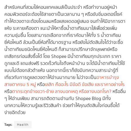
สำหรับคนที่สวมใส่คอนแทคเลนส์เป็นประจำ หรือทำงานอยู่หน้า
คอมพิวเตอร์จะต้องใช้สายตาเป็นเวลานาน ๆ หรือขับขี่มอเตอร์ไซค์
ทำให้ดวงตาจะต้องโดนลมหรือแสงแดดอยู่เสมอ จนทำให้มีอาการตา
แห้ง ระคายเคืองตา แนะนำให้หาซื้อน้ำตาเทียมมาใส่เพื่อช่วยเพิ่ม
ความชุ่มชื้น โดยสามารถเลือกจากที่เราคัดมาให้ทั้ง 5 น้ำตาเทียม
ยี่ห้อไหนดี ล้วนเป็นยี่ห้อที่ได้มาตรฐาน หรือยังไม่ตัดสินใจได้ว่าจะซื้อ
น้ำตาเทียมชนิดไหนยี่ห้อไหนดี ก็สามารถปรึกษาจักษุแพทย์หรือ
เภสัชกรก่อนสั่งซื้อได้ โดย Shopee มีน้ำตาเทียมทุกประเภท ราคา
ถูกและดี แถมส่งฟรี รวดเร็วทันใจถึงหน้าบ้าน จะได้มีน้ำตาเทียมไว้ใช้
แบบไม่ต้องกลัวต้าแห้ง นอกจากนี้เราก็ยังมีบทความสาระน่ารู้ที่
เกี่ยวกับการดูแลดวงตาให้อ่านมากมาย ไม่ว่าจะเป็น
อาหารบำรุง
สายตาครบ 5 หมู่
หรือ
เลสิก คืออะไร มีข้อดี ข้อเสีย และราคาอย่างไร
หรือ
ตากระตุกข้างขวา-ซ้าย ลางบอกเหตุ หรือลางบอกโรค?
หรืออื่น
ๆ ให้อ่านเพียบ สามารถติดตามอ่านกับ Shopee Blog มีทั้ง
บทความให้ความรู้และรีวิวสินค้า ช่วยทำให้คุณตัดสินใจก่อนซื้อได้
ง่ายอีกด้วย
Tags:
Health