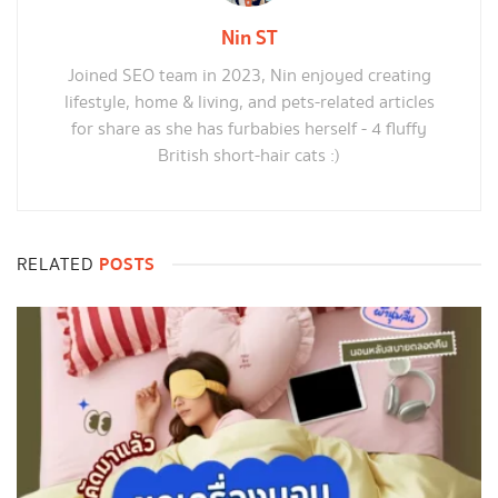
Nin ST
Joined SEO team in 2023, Nin enjoyed creating
lifestyle, home & living, and pets-related articles
for share as she has furbabies herself - 4 fluffy
British short-hair cats :)
POSTS
RELATED