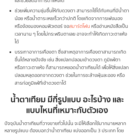
และช่วยลดอาการตาแห้งได้
ช่วยเพิ่มความชุ่มชื้นให้กับดวงตา สามารถใช้ได้กับคนที่มีน้ำตา
น้อย หรือน้ำตาระเหยเร็วกว่าปกติ โดยเกิดจากการเพ่งมอง
หรือจ้องมองคอมพิวเตอร์ จอ
สมาร์ตโฟน
หรืออ่านหนังสือเป็น
เวลานาน ๆ โดยไม่กระพริบตาเลย อาจจะทำให้เกิดภาวะตาแห้ง
ได้
บรรเทาอาการเคืองตา ซึ่งสาเหตุอาการเคืองตาสามารถเกิด
ขึ้นได้หลายปัจจัย เช่น สิ่งแปลกปลอมเข้าดวงตา ภูมิแพ้ตา
หรือภาวะตาแห้ง ก็สามารถหยอดน้ำตาเทียมได้ เพื่อให้สิ่งแปลก
ปลอมหลุดออกจากดวงตา ช่วยในการชะล้างฝุ่นละออง หรือ
สารก่อภูมิแพ้ที่เข้าดวงตาได้
น้ำตาเทียม มีกี่รูปแบบ อะไรบ้าง และ
แบบไหนที่เหมาะกับตัวเอง
ปัจจุบันน้ำตาเทียมที่วางขายทั่วไปนั้น จะมีให้เลือกใช้มากมายหลาก
หลายรูปแบบ ต้องบอกว่าน้ำตาเทียม แบ่งออกเป็น 3 ประเภท โดย