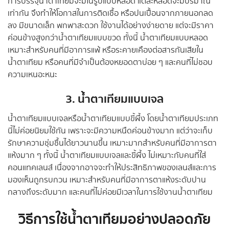
การบรรจุน้ำตาเทียมจะมีในรูปแบบหลอด แต่ละหลอดจะมีปริมาณ
เท่ากัน จึงทำให้โอกาสในการติดเชื้อ หรือปนเปื้อนจากภายนอกลด
ลง มีขนาดเล็ก พกพาสะดวก ใช้งานได้อย่างง่ายดาย แต่จะมีราคา
ค่อนข้างสูงกว่าน้ำตาเทียมแบบขวด ทั้งนี้ น้ำตาเทียมแบบหลอด
เหมาะสำหรับคนที่มีอาการแพ้ หรือระคายเคืองต่อสารกันเสียใน
น้ำตาเทียม หรือคนที่มีจำเป็นต้องหยอดตาบ่อย ๆ และคนที่ไม่ชอบ
ความเหนอะหนะ
3. น้ำตาเทียมแบบเจล
น้ำตาเทียมแบบเจลหรือน้ำตาเทียมแบบขี้ผึ้ง โดยน้ำตาเทียมประเภท
นี้ไม่ค่อยนิยมใช้กัน เพราะจะมีความหนืดค่อนข้างมาก แต่ว่าจะเก็บ
รักษาความชุ่มชื้นได้ยาวนานขึ้น เหมาะมากสำหรับคนที่มีอาการตา
แห้งมาก ๆ ทั้งนี้ น้ำตาเทียมแบบเจลและขี้ผึ้ง ไม่เหมาะกับคนที่ใส่
คอนแทคเลนส์ เนื่องจากอาจจะทำให้ประสิทธิภาพของเลนส์และการ
มองเห็นถูกรบกวน เหมาะสำหรับคนที่มีอาการตาแห้งระดับปาน
กลางถึงระดับมาก และคนที่ไม่ค่อยมีเวลาในการใช้งานน้ำตาเทียม
วิธีการใช้น้ำตาเทียมอย่างปลอดภัย