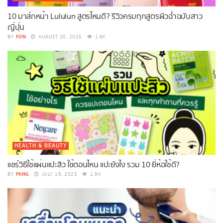
10 มาส์กหน้า Lululun สูตรไหนดี? รีวิวครบทุกสูตรผิวฉ่ำฉบับสาว
ญี่ปุ่น
FON
BY
AUGUST 20, 2025
1.9K
HEALTH & BEAUTY
แชร์วิธีใช้แผ่นแปะสิว ใช้ตอนไหน แปะยังไง รวม 10 ยี่ห้อใช้ดี?
PANG
BY
JULY 16, 2025
1.9K