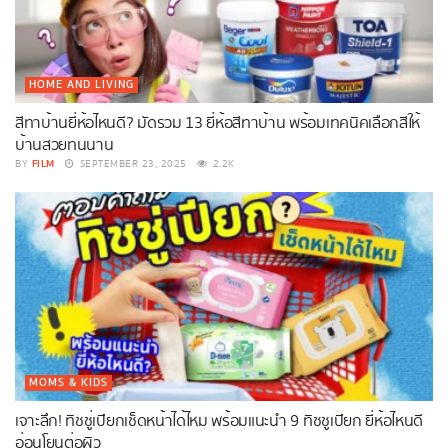
HOME AND LIVING
สีทาบ้านยี่ห้อไหนดี? มัดรวม 13 ยี่ห้อสีทาบ้าน พร้อมเทคนิคเลือกสีให้
บ้านสวยทนนาน
FILM
BY
SEPTEMBER 23, 2025
2.2K
MOMS & KIDS
เจาะลึก! ทิชชู่เปียกเช็ดหน้าได้ไหม พร้อมแนะนำ 9 ทิชชูเปียก ยี่ห้อไหนดี
อ่อนโยนต่อผิว