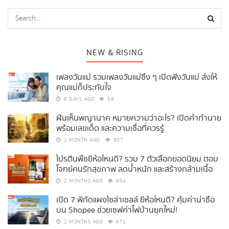
NEW & RISING
เพลงวันแม่ รวมเพลงวันแม่ซึ้ง ๆ เปิดฟังวันแม่ ส่งให้
คุณแม่ก็ประทับใจ
6 DAYS AGO
58
ฝันเห็นพญานาค หมายความว่าอะไร? เปิดคำทำนาย
พร้อมเลขเด็ด และความเชื่อที่ควรรู้
1 MONTH AGO
807
โปรตีนพืชยี่ห้อไหนดี? รวม 7 ตัวเลือกยอดนิยม ตอบ
โจทย์คนรักสุขภาพ ลดน้ำหนัก และสร้างกล้ามเนื้อ
2 MONTHS AGO
604
เปิด 7 พิกัดแผงโซล่าเซลล์ ยี่ห้อไหนดี? คุ้มค่าน่าซื้อ
บน Shopee ช่วยเซฟค่าไฟบ้านยุคใหม่!
2 MONTHS AGO
671