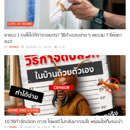
LIFE AT HOME
ยาแนว 1 ถุงใช้ได้กี่ตารางเมตร? วิธีคำนวณง่าย ๆ และรวม 7 ยี่ห้อยา
แนว!
NOINA
BY
AUGUST 21, 2025
1.2K
HOME AND LIVING
10 วิธีกําจัดปลวก ถาวร ได้ผลดี ไม่กลับมากวนใจ พร้อมไอเท็มแนะนำ
PANG
BY
AUGUST 25, 2025
8.4K