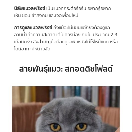
นิสัยแมวสฟริงซ์
เป็นแมวที่กระตือรือร้น อยากรู้อยาก
เห็น ชอบเข้าสังคม และเจอเพื่อนใหม่
การดูแลแมวสฟริงซ์
ถึงแม้จะไม่มีขนแต่ก็ยังต้องดูแล
อาบน้ำทำความสะอาดแต่ไม่ควรบ่อยเกินไป ประมาณ 2-3
เดือนครั้ง สิ่งสำคัญคือต้องดูแลผิวหนังไม่ให้ไหม้แดด หรือ
โดนอากาศหนาวจัด
สายพันธุ์แมว: สกอตติชโฟลด์