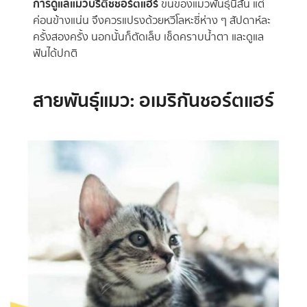
การดูแลแมวบริติชชอร์ตแฮร์
ขนของแมวพันธุ์นี้สั้น แต่
ค่อนข้างแน่น จึงควรแปรงด้วยหวีโลหะซี่ห่าง ๆ สัปดาห์ละ
ครั้งสองครั้ง นอกนั้นก็ตัดเล็บ เช็ดคราบน้ำตา และดูแล
ฟันได้ปกติ
สายพันธุ์แมว: อเมริกันชอร์ตแฮร์