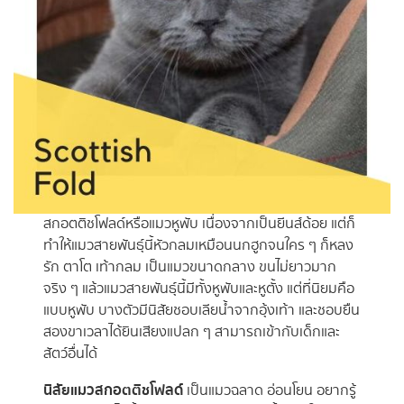
สกอตติชโฟลด์หรือแมวหูพับ เนื่องจากเป็นยีนส์ด้อย แต่ก็
ทำให้แมวสายพันธุ์นี้หัวกลมเหมือนนกฮูกจนใคร ๆ ก็หลง
รัก ตาโต เท้ากลม เป็นแมวขนาดกลาง ขนไม่ยาวมาก
จริง ๆ แล้วแมวสายพันธุ์นี้มีทั้งหูพับและหูตั้ง แต่ที่นิยมคือ
แบบหูพับ บางตัวมีนิสัยชอบเลียน้ำจากอุ้งเท้า และชอบยืน
สองขาเวลาได้ยินเสียงแปลก ๆ สามารถเข้ากับเด็กและ
สัตว์อื่นได้
นิสัยแมวสกอตติชโฟลด์
เป็นแมวฉลาด อ่อนโยน อยากรู้