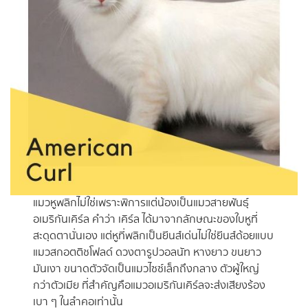
แมวหูพลิกไม่ใช่เพราะพิการแต่น้องเป็นแมวสายพันธุ์
อเมริกันเคิร์ล คำว่า เคิร์ล ได้มาจากลักษณะของใบหูที่
สะดุดตานั่นเอง แต่หูที่พลิกเป็นยีนส์เด่นไม่ใช่ยีนส์ด้อยแบบ
แมวสกอตติชโฟลด์ ดวงตารูปวอลนัท หางยาว ขนยาว
มันเงา ขนาดตัวจัดเป็นแมวไซซ์เล็กถึงกลาง ตัวผู้ใหญ่
กว่าตัวเมีย ที่สำคัญคือแมวอเมริกันเคิร์ลจะส่งเสียงร้อง
เบา ๆ ในลำคอเท่านั้น