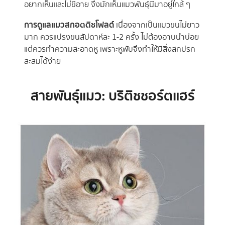
อยากเห็นและไม่ขี้อาย จึงมักเห็นแมวพันธุ์นี้มาอยู่ใกล้ ๆ
การดูแลแมวสกอตติชโฟลด์
เนื่องจากเป็นแมวขนไม่ยาว
มาก ควรแปรงขนสัปดาห์ละ 1-2 ครั้ง ไม่ต้องอาบนำบ่อย
แต่ควรทำความสะอาดหู เพราะหูพับจึงทำให้มีสิ่งสกปรก
สะสมได้ง่าย
สายพันธุ์แมว: บริติชชอร์ตแฮร์