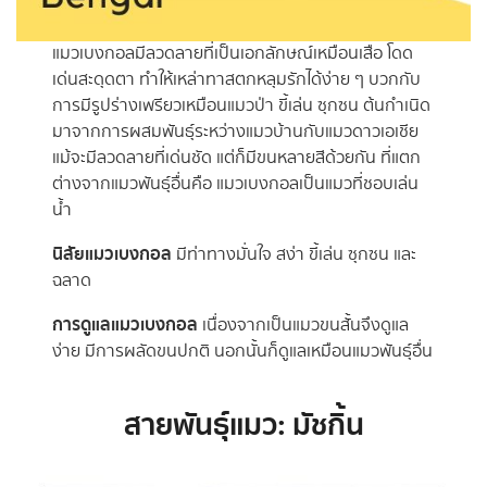
แมวเบงกอลมีลวดลายที่เป็นเอกลักษณ์เหมือนเสือ โดด
เด่นสะดุดตา ทำให้เหล่าทาสตกหลุมรักได้ง่าย ๆ บวกกับ
การมีรูปร่างเพรียวเหมือนแมวป่า ขี้เล่น ซุกซน ต้นกำเนิด
มาจากการผสมพันธุ์ระหว่างแมวบ้านกับแมวดาวเอเชีย
แม้จะมีลวดลายที่เด่นชัด แต่ก็มีขนหลายสีด้วยกัน ที่แตก
ต่างจากแมวพันธุ์อื่นคือ แมวเบงกอลเป็นแมวที่ชอบเล่น
น้ำ
นิสัยแมวเบงกอล
มีท่าทางมั่นใจ สง่า ขี้เล่น ซุกซน และ
ฉลาด
การดูแลแมวเบงกอล
เนื่องจากเป็นแมวขนสั้นจึงดูแล
ง่าย มีการผลัดขนปกติ นอกนั้นก็ดูแลเหมือนแมวพันธุ์อื่น
สายพันธุ์แมว: มัชกิ้น