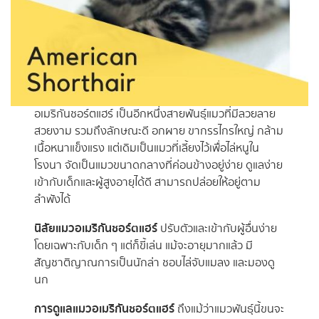
อเมริกันชอร์ตแฮร์ เป็นอีกหนึ่งสายพันธุ์แมวที่มีลวยลาย
สวยงาม รวมถึงลักษณะดี อกผาย ขากรรไกรใหญ่ กล้าม
เนื้อหนาแข็งแรง แต่เดิมเป็นแมวที่เลี้ยงไว้เพื่อไล่หนูใน
โรงนา จัดเป็นแมวขนาดกลางที่ค่อนข้างอยู่ง่าย ดูแลง่าย
เข้ากับเด็กและผู้สูงอายุได้ดี สามารถปล่อยให้อยู่ตาม
ลำพังได้
นิสัยแมวอเมริกันชอร์ตแฮร์
ปรับตัวและเข้ากับผู้อื่นง่าย
โดยเฉพาะกับเด็ก ๆ แต่ก็ขี้เล่น แม้จะอายุมากแล้ว มี
สัญชาติญาณการเป็นนักล่า ชอบไล่จับแมลง และมองดู
นก
การดูแลแมวอเมริกันชอร์ตแฮร์
ถึงแม้ว่าแมวพันธุ์นี้ขนจะ