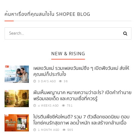
ค้นหาเรื่องที่คุณสนใจใน SHOPEE BLOG
NEW & RISING
เพลงวันแม่ รวมเพลงวันแม่ซึ้ง ๆ เปิดฟังวันแม่ ส่งให้
คุณแม่ก็ประทับใจ
3 DAYS AGO
36
ฝันเห็นพญานาค หมายความว่าอะไร? เปิดคำทำนาย
พร้อมเลขเด็ด และความเชื่อที่ควรรู้
4 WEEKS AGO
751
โปรตีนพืชยี่ห้อไหนดี? รวม 7 ตัวเลือกยอดนิยม ตอบ
โจทย์คนรักสุขภาพ ลดน้ำหนัก และสร้างกล้ามเนื้อ
1 MONTH AGO
565