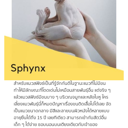
สำหรับแมวสฟิงซ์เป็นที่รู้จักกันดีในฐานะแมวที่ไม่มีขน
ทำให้มีลักษณะที่โดดเด่นไม่เหมือนสายพันธุ์อื่น แต่จริง ๆ
แล้วแมวสฟิงซ์มีขนบาง ๆ บริเวณจมูกและหลังใบหู ใคร
เลี้ยงแมวพันธุ์นี้ก็หมดปัญหาเรื่องขนติดเสื้อไปได้เลย จัด
เป็นแมวขนาดกลาง มีสีและลายบนผิวหนังได้หลายแบบ
อายุยืนได้ถึง 15 ปี เลยทีเดียว สามารถเข้ากับสัตว์อื่น
เด็ก ๆ ได้ง่าย ชอบนอนบนเตียงเดียวกับเจ้าของ