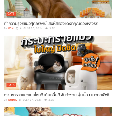
CATS
ทำความรู้จักแมวศุภลักษณ์ เสน่ห์สีทองแดงที่คุณต้องหลงรัก
FON
BY
AUGUST 30, 2024
3.7K
CATS
กระบะทรายแมวแบบไหนดี เก็บกลิ่นดี จับตัวง่าย ฝุ่นน้อย แมวกดเลิฟ!
NOINA
BY
JULY 17, 2024
2.3K