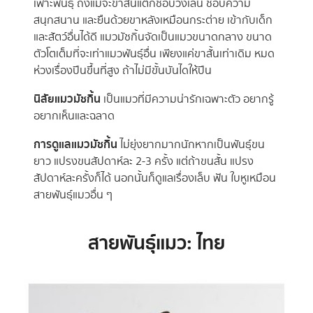
เพาะพันธุ์ ถึงแม้จะขาสั้นแต่ก็ชอบวิ่งเล่น ชอบความ
สนุกสนาน และยืนด้วยขาหลังเหมือนกระต่าย เข้ากับเด็ก
และสัตว์อื่นได้ดี แมวมัชกิ้นจัดเป็นแมวขนาดกลาง ขนาด
ตัวโตเต็มที่จะเท่าแมวพันธุ์อื่น เพียงแค่ขาสั้นเท่าเดิม หมด
ห่วงเรื่องปีนขึ้นที่สูง ถ้าไม่มีขั้นบันไดให้ปีน
นิสัยแมวมัชกิ้น
เป็นแมวที่มีความน่ารักเฉพาะตัว อยากรู้
อยากเห็นและฉลาด
การดูแลแมวมัชกิ้น
ไม่ยุ่งยากมากนักหากเป็นพันธุ์ขน
ยาว แปรงขนสัปดาห์ละ 2-3 ครั้ง แต่ถ้าขนสั้น แปรง
สัปดาห์ละครั้งก็ได้ นอกนั้นก็ดูแลเรื่องเล็บ ฟัน ใบหูเหมือน
สายพันธุ์แมวอื่น ๆ
สายพันธุ์แมว: ไทย