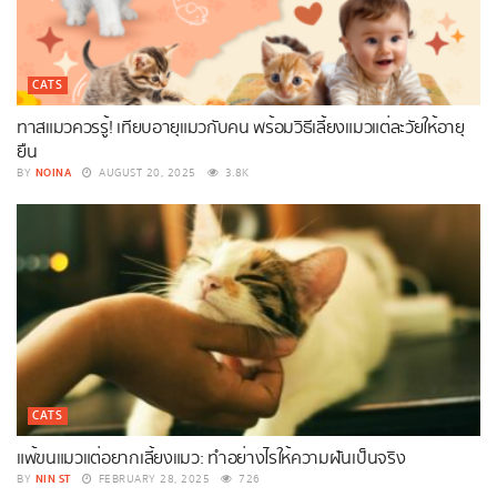
CATS
ทาสแมวควรรู้! เทียบอายุแมวกับคน พร้อมวิธีเลี้ยงแมวแต่ละวัยให้อายุ
ยืน
NOINA
BY
AUGUST 20, 2025
3.8K
CATS
แพ้ขนแมวแต่อยากเลี้ยงแมว: ทำอย่างไรให้ความฝันเป็นจริง
NIN ST
BY
FEBRUARY 28, 2025
726