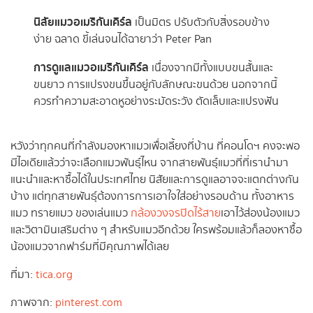
นิสัยแมวอเมริกันเคิร์ล
เป็นมิตร ปรับตัวกับสิ่งรอบข้าง
ง่าย ฉลาด ขี้เล่นจนได้ฉายาว่า Peter Pan
การดูแลแมวอเมริกันเคิร์ล
เนื่องจากมีทั้งแบบขนสั้นและ
ขนยาว การแปรงขนขึ้นอยู่กับลักษณะขนด้วย นอกจากนี้
ควรทำความสะอาดหูอย่างระมัดระวัง ตัดเล็บและแปรงฟัน
หวังว่าทุกคนที่กำลังมองหาแมวเพื่อเลี้ยงที่บ้าน ที่คอนโดฯ คงจะพอ
มีไอเดียแล้วว่าจะเลือกแมวพันธุ์ไหน จากสายพันธุ์แมวที่ที่เรานำมา
แนะนำและหาซื้อได้ในประเทศไทย นิสัยและการดูแลอาจจะแตกต่างกัน
บ้าง แต่ทุกสายพันธุ์ต้องการการเอาใจใส่อย่างรอบด้าน ทั้งอาหาร
แมว ทรายแมว ของเล่นแมว
กล้องวงจรปิดไร้สาย
เอาไว้ส่องน้องแมว
และวิตามินเสริมต่าง ๆ สำหรับแมวอีกด้วย ใครพร้อมแล้วก็ลองหาซื้อ
น้องแมวจากฟาร์มที่มีคุณภาพได้เลย
ที่มา:
tica.org
ภาพจาก:
pinterest.com