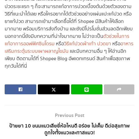
ปวดระยะแรก ๆ ก็จะสามารถแก้อาการปวดเบื้องต้นด้วยตัวเองตาม
วิธีที่แนะนำได้เลย หรือใครอยากได้ตัวช่วยอย่างแผ่นแปะแก้ปวด หรือ
ยาแก้ปวด สามารถเข้ามาเลือกซื้อได้ที่ Shopee มีสินค้าให้เลือก
มากมาย พร้อมบริการส่งถึงบ้าน และยังมีโปรโมชั่นส่วนลดอีกเพียบ
นอกจากนี้ยังมีบทความที่น่าใจมากมาย ไม่ว่าจะเป็น
ตัวช่วยในการ
แก้อาการออฟฟิศซินโดรม
หรือ
วิธีแก้ปวดฝ่าเท้า ปวดขา
หรือ
อาหาร
เสริมกระตุ้นระบบเผาผลาญไขมัน
และมีบทความอื่น ๆ ให้อ่านอีก
เพียบ ติดตามได้ที่ Shopee Blog อัพเดทเทรนด์ สินค้าเพื่อสุขภาพ
ทุกวันได้ที่นี่
Previous Post
ป้ายยา 10 ขนมแมวเลียยี่ห้อไหนดี อร่อย ไม่เค็ม ดีต่อสุขภาพ
ถูกใจทั้งแมวและทาสแมว!