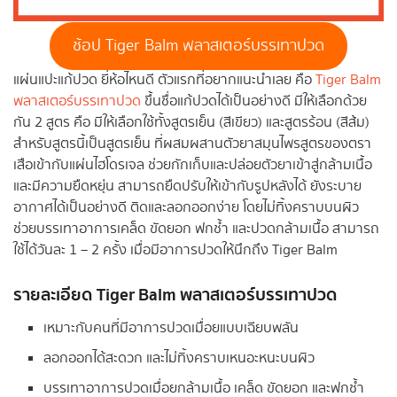
ช้อป Tiger Balm พลาสเตอร์บรรเทาปวด
แผ่นแปะแก้ปวด ยี่ห้อไหนดี ตัวแรกที่อยากแนะนำเลย คือ
Tiger Balm
พลาสเตอร์บรรเทาปวด
ขึ้นชื่อแก้ปวดได้เป็นอย่างดี มีให้เลือกด้วย
กัน 2 สูตร คือ มีให้เลือกใช้ทั้งสูตรเย็น (สีเขียว) และสูตรร้อน (สีส้ม)
สำหรับสูตรนี้เป็นสูตรเย็น ที่ผสมผสานตัวยาสมุนไพรสูตรของตรา
เสือเข้ากับแผ่นไฮโดรเจล ช่วยกักเก็บและปล่อยตัวยาเข้าสู่กล้ามเนื้อ
และมีความยืดหยุ่น สามารถยืดปรับให้เข้ากับรูปหลังได้ ยังระบาย
อากาศได้เป็นอย่างดี ติดและลอกออกง่าย โดยไม่ทิ้งคราบบนผิว
ช่วยบรรเทาอาการเคล็ด ขัดยอก ฟกช้ำ และปวดกล้ามเนื้อ สามารถ
ใช้ได้วันละ 1 – 2 ครั้ง เมื่อมีอาการปวดให้นึกถึง Tiger Balm
รายละเอียด
Tiger Balm พลาสเตอร์บรรเทาปวด
เหมาะกับคนที่มีอาการปวดเมื่อยแบบเฉียบพลัน
ลอกออกได้สะดวก และไม่ทิ้งคราบเหนอะหนะบนผิว
บรรเทาอาการปวดเมื่อยกล้ามเนื้อ เคล็ด ขัดยอก และฟกช้ำ