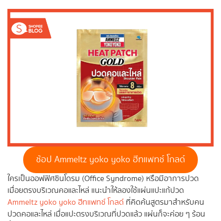
ช้อป Ammeltz yoko yoko ฮีทแพทช์ โกลด์
ใครเป็นออฟฟิศซินโดรม (Office Syndrome) หรือมีอาการปวด
เมื่อยตรงบริเวณคอและไหล่ แนะนำให้ลองใช้แผ่นแปะแก้ปวด
Ammeltz yoko yoko ฮีทแพทช์ โกลด์
ที่คิดค้นสูตรมาสำหรับคน
ปวดคอและไหล่ เมื่อแปะตรงบริเวณที่ปวดแล้ว แผ่นก็จะค่อย ๆ ร้อน