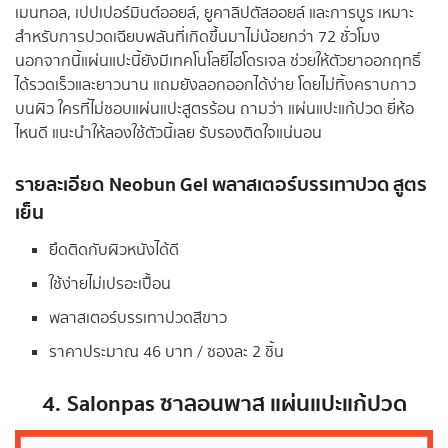
เมนทอล, เปปเปอร์มินต์ออยล์, ยูคาลิปตัสออยล์ และการบูร เหมาะ
สำหรับการปวดเฉียบพลันที่เกิดขึ้นมาไม่น้อยกว่า 72 ชั่วโมง
นอกจากนี้แผ่นแปะนี้ยังมีเทคโนโลยีไฮโดรเจล ช่วยให้ตัวยาออกฤทธิ์
ได้รวดเร็วและยาวนาน แถมยังลอกออกได้ง่าย โดยไม่ทิ้งคราบกาว
บนผิว ใครที่ไม่ชอบแผ่นแปะสูตรร้อน ถามว่า แผ่นแปะแก้ปวด ยี่ห้อ
ไหนดี แนะนำให้ลองใช้ตัวนี้เลย รับรองติดใจแน่นอน
รายละเอียด
Neobun Gel พลาสเตอร์บรรเทาปวด สูตร
เย็น
ยึดติดกับผิวหนังได้ดี
ใช้ง่ายไม่เปรอะเปื้อน
พลาสเตอร์บรรเทาปวดสีขาว
ราคาประมาณ 46 บาท / ซองละ 2 ชิ้น
4.
Salonpas ซาลอนพาส แผ่นแปะแก้ปวด