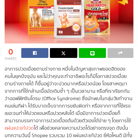
0
SHARES
อาการปวดเมื่อยตามร่างกาย หนึ่งในปัญหาสุขภาพยอดฮิตของ
คนในยุคปัจจุบัน และไม่ว่าคุณจะทำอาชีพอะไรก็มีโอกาสปวดเมื่อย
ตามร่างกายได้ ก็ขึ้นอยู่ว่าจะปวดมากหรือปวดน้อย โดยสาเหตุมา
จากการที่ใช้กล้ามเนื้อมัดเดิมซ้ำ ๆ เป็นเวลานาน หรือที่เราเรียกกัน
ว่าออฟฟิศซินโดรม (Office Syndrome) ซึ่งมักพบในกลุ่มวัยทำงาน
คนเล่นกีฬา ได้รับบาดเจ็บจากการขยับผิดท่า หรือจากการที่ใช้แรง
เยอะจนทำให้ปวดแขนหรือปวดหลังได้ เมื่อมีอาการปวดเมื่อยก็
สามารถบรรเทาอาการปวดเบื้องต้นด้วยตัวเองได้ง่าย ๆ โดยการใช้
แผ่นแปะแก้ปวด
ได้ เพื่อช่วยคลายความปวดได้อย่างตรงจุด ดังนั้น
บทความวันนี้ Shopee รวบรวม 10 แผ่นแปะแก้ปวด ยี่ห้อไหนดี มีทั้ง