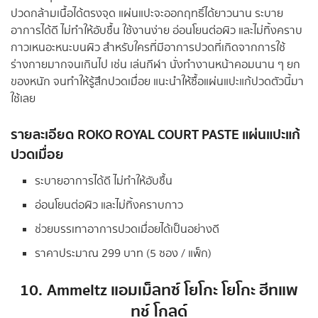
ปวดกล้ามเนื้อได้ตรงจุด แผ่นแปะจะออกฤทธิ์ได้ยาวนาน ระบาย
อาการได้ดี ไม่ทำให้อับชื้น ใช้งานง่าย อ่อนโยนต่อผิว และไม่ทิ้งคราบ
กาวเหนอะหนะบนผิว สำหรับใครที่มีอาการปวดที่เกิดจากการใช้
ร่างกายมากจนเกินไป เช่น เล่นกีฬา นั่งทำงานหน้าคอมนาน ๆ ยก
ของหนัก จนทำให้รู้สึกปวดเมื่อย แนะนำให้ซื้อแผ่นแปะแก้ปวดตัวนี้มา
ใช้เลย
รายละเอียด
ROKO ROYAL COURT PASTE แผ่นแปะแก้
ปวดเมื่อย
ระบายอาการได้ดี ไม่ทำให้อับชื้น
อ่อนโยนต่อผิว และไม่ทิ้งคราบกาว
ช่วยบรรเทาอาการปวดเมื่อยได้เป็นอย่างดี
ราคาประมาณ 299 บาท (5 ซอง / แพ็ก)
10.
Ammeltz แอมเม็ลทซ์ โยโกะ โยโกะ ฮีทแพ
ทช์ โกลด์