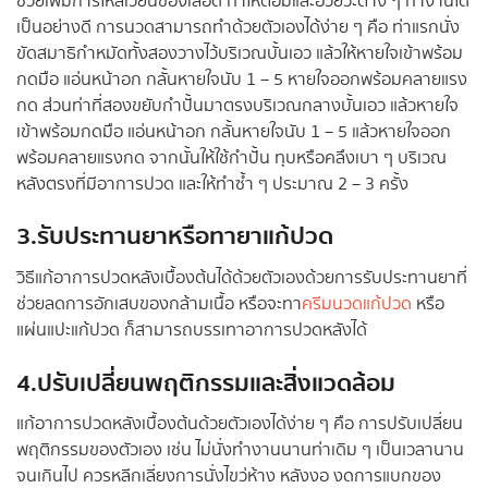
ช่วยเพิ่มการไหลเวียนของเลือด ทำให้ต่อมและอวัยวะต่าง ๆ ทำงานได้
เป็นอย่างดี การนวดสามารถทำด้วยตัวเองได้ง่าย ๆ คือ ท่าแรกนั่ง
ขัดสมาธิกำหมัดทั้งสองวางไว้บริเวณบั้นเอว แล้วให้หายใจเข้าพร้อม
กดมือ แอ่นหน้าอก กลั้นหายใจนับ 1 – 5 หายใจออกพร้อมคลายแรง
กด ส่วนท่าที่สองขยับกำปั้นมาตรงบริเวณกลางบั้นเอว แล้วหายใจ
เข้าพร้อมกดมือ แอ่นหน้าอก กลั้นหายใจนับ 1 – 5 แล้วหายใจออก
พร้อมคลายแรงกด จากนั้นให้ใช้กำปั้น ทุบหรือคลึงเบา ๆ บริเวณ
หลังตรงที่มีอาการปวด และให้ทำซ้ำ ๆ ประมาณ 2 – 3 ครั้ง
3.รับประทานยาหรือทายาแก้ปวด
วิธีแก้อาการปวดหลังเบื้องต้นได้ด้วยตัวเองด้วยการรับประทานยาที่
ช่วยลดการอักเสบของกล้ามเนื้อ หรือจะทา
ครีมนวดแก้ปวด
หรือ
แผ่นแปะแก้ปวด ก็สามารถบรรเทาอาการปวดหลังได้
4.ปรับเปลี่ยนพฤติกรรมและสิ่งแวดล้อม
แก้อาการปวดหลังเบื้องต้นด้วยตัวเองได้ง่าย ๆ คือ การปรับเปลี่ยน
พฤติกรรมของตัวเอง เช่น ไม่นั่งทำงานนานท่าเดิม ๆ เป็นเวลานาน
จนเกินไป ควรหลีกเลี่ยงการนั่งไขว่ห้าง หลังงอ งดการแบกของ