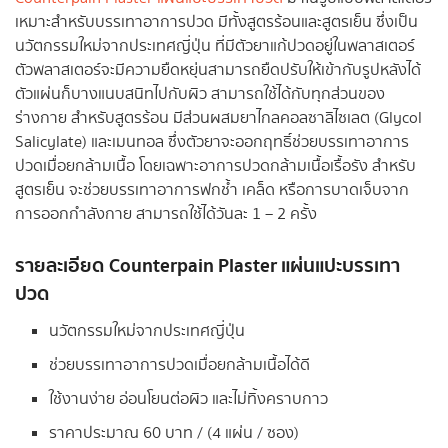
เหมาะสำหรับบรรเทาอาการปวด มีทั้งสูตรร้อนและสูตรเย็น ซึ่งเป็น
นวัตกรรมใหม่จากประเทศญี่ปุ่น ที่มีตัวยาแก้ปวดอยู่ในพลาสเตอร์
ตัวพลาสเตอร์จะมีความยืดหยุ่นสามารถยืดปรับให้เข้ากับรูปหลังได้
ตัวแผ่นก็บางแนบสนิทไปกับผิว สามารถใช้ได้กับทุกส่วนของ
ร่างกาย สำหรับสูตรร้อน มีส่วนผสมยาไกลคอลซาลิไซเลต (Glycol
Salicylate) และเมนทอล ซึ่งตัวยาจะออกฤทธิ์ช่วยบรรเทาอาการ
ปวดเมื่อยกล้ามเนื้อ โดยเฉพาะอาการปวดกล้ามเนื้อเรื้อรัง สำหรับ
สูตรเย็น จะช่วยบรรเทาอาการฟกช้ำ เคล็ด หรือการบาดเจ็บจาก
การออกกำลังกาย สามารถใช้ได้วันละ 1 – 2 ครั้ง
รายละเอียด
Counterpain Plaster แผ่นแปะบรรเทา
ปวด
นวัตกรรมใหม่จากประเทศญี่ปุ่น
ช่วยบรรเทาอาการปวดเมื่อยกล้ามเนื้อได้ดี
ใช้งานง่าย อ่อนโยนต่อผิว และไม่ทิ้งคราบกาว
ราคาประมาณ 60 บาท / (4 แผ่น / ซอง)