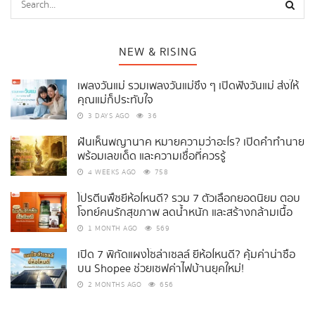
NEW & RISING
เพลงวันแม่ รวมเพลงวันแม่ซึ้ง ๆ เปิดฟังวันแม่ ส่งให้
คุณแม่ก็ประทับใจ
3 DAYS AGO
36
ฝันเห็นพญานาค หมายความว่าอะไร? เปิดคำทำนาย
พร้อมเลขเด็ด และความเชื่อที่ควรรู้
4 WEEKS AGO
758
โปรตีนพืชยี่ห้อไหนดี? รวม 7 ตัวเลือกยอดนิยม ตอบ
โจทย์คนรักสุขภาพ ลดน้ำหนัก และสร้างกล้ามเนื้อ
1 MONTH AGO
569
เปิด 7 พิกัดแผงโซล่าเซลล์ ยี่ห้อไหนดี? คุ้มค่าน่าซื้อ
บน Shopee ช่วยเซฟค่าไฟบ้านยุคใหม่!
2 MONTHS AGO
656