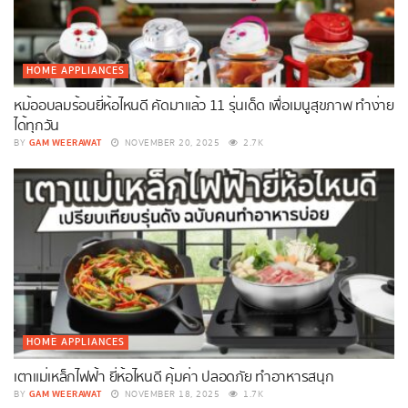
HOME APPLIANCES
หม้ออบลมร้อนยี่ห้อไหนดี คัดมาแล้ว 11 รุ่นเด็ด เพื่อเมนูสุขภาพ ทำง่าย
ได้ทุกวัน
GAM WEERAWAT
BY
NOVEMBER 20, 2025
2.7K
HOME APPLIANCES
เตาแม่เหล็กไฟฟ้า ยี่ห้อไหนดี คุ้มค่า ปลอดภัย ทำอาหารสนุก
GAM WEERAWAT
BY
NOVEMBER 18, 2025
1.7K