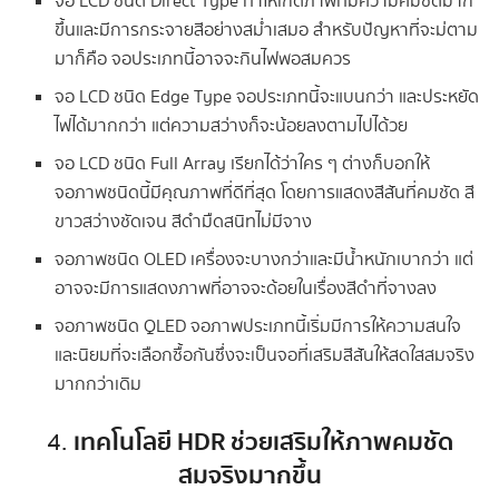
จอ LCD ชนิด Direct Type ทำให้เกิดภาพที่มีความคมชัดมาก
ขึ้นและมีการกระจายสีอย่างสม่ำเสมอ สำหรับปัญหาที่จะม่ตาม
มาก็คือ จอประเภทนี้อาจจะกินไฟพอสมควร
จอ LCD ชนิด Edge Type จอประเภทนี้จะแบนกว่า และประหยัด
ไฟได้มากกว่า แต่ความสว่างก็จะน้อยลงตามไปได้วย
จอ LCD ชนิด Full Array เรียกได้ว่าใคร ๆ ต่างก็บอกให้
จอภาพชนิดนี้มีคุณภาพที่ดีที่สุด โดยการแสดงสีสันที่คมชัด สี
ขาวสว่างชัดเจน สีดำมืดสนิทไม่มีจาง
จอภาพชนิด OLED เครื่องจะบางกว่าและมีน้ำหนักเบากว่า แต่
อาจจะมีการแสดงภาพที่อาจจะด้อยในเรื่องสีดำที่จางลง
จอภาพชนิด QLED จอภาพประเภทนี้เริ่มมีการให้ความสนใจ
และนิยมที่จะเลือกซื้อกันซึ่งจะเป็นจอที่เสริมสีสันให้สดใสสมจริง
มากกว่าเดิม
เทคโนโลยี HDR ช่วยเสริมให้ภาพคมชัด
4.
สมจริงมากขึ้น