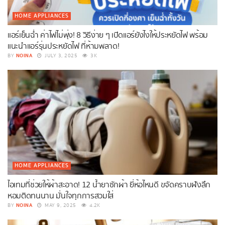
HOME APPLIANCES
แอร์เย็นฉ่ำ ค่าไฟไม่พุ่ง! 8 วิธีง่าย ๆ เปิดแอร์ยังไงให้ประหยัดไฟ พร้อม
แนะนำแอร์รุ่นประหยัดไฟ ที่ห้ามพลาด!
NOINA
BY
JULY 3, 2025
3K
HOME APPLIANCES
ไอเทมที่ช่วยให้ผ้าสะอาด! 12 น้ำยาซักผ้า ยี่ห้อไหนดี ขจัดคราบฝังลึก
หอมติดทนนาน มั่นใจทุกการสวมใส่
NOINA
BY
MAY 9, 2025
4.2K