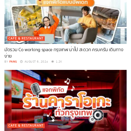
CAFE & RESTAURANT
มัดรวม Co working space กรุงเทพ น่าไป สะดวก ครบครัน เดินทาง
ง่าย
PANG
BY
AUGUST 6, 2024
1.2K
CAFE & RESTAURANT