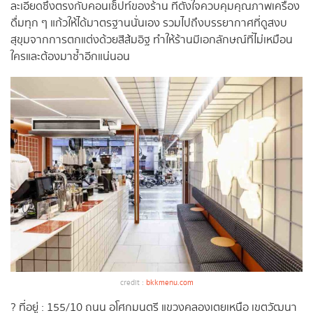
ละเอียดซึ่งตรงกับคอนเซ็ปท์ของร้าน ที่ตั้งใจควบคุมคุณภาพเครื่อง
ดื่มทุก ๆ แก้วให้ได้มาตรฐานนั่นเอง รวมไปถึงบรรยากาศที่ดูสงบ
สุขุมจากการตกแต่งด้วยสีส้มอิฐ ทำให้ร้านมีเอกลักษณ์ที่ไม่เหมือน
ใครและต้องมาซ้ำอีกแน่นอน
credit :
bkkmenu.com
? ที่อยู่ : 155/10 ถนน อโศกมนตรี แขวงคลองเตยเหนือ เขตวัฒนา