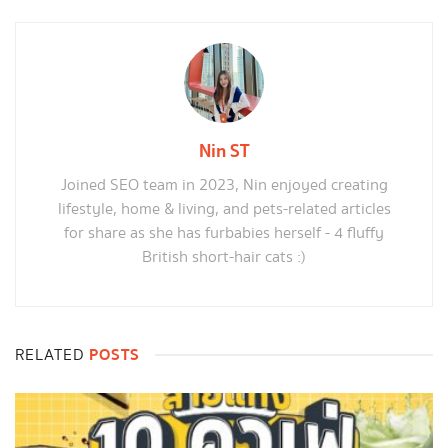
Nin ST
Joined SEO team in 2023, Nin enjoyed creating
lifestyle, home & living, and pets-related articles
for share as she has furbabies herself - 4 fluffy
British short-hair cats :)
POSTS
RELATED