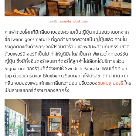
credit :
wom-bangkok.com
คาเฟ่แถวอโศกที่มีกลิ่นอายของความเป็นญี่ปุ่น แน่นอนว่านอกจาก
ชื่อ Iwane goes nature ที่ถูกถ่ายทอดความเป็นญี่ปุ่นแล้ว ภายใน
ยังถูกตกแต่งด้วยกระจกใสรอบตัวร้าน และผสมผสานกับธรรมชาติ
ด้วยเฟอร์นิเจอร์ที่เป็นไม้ ทำให้ดูดีมีสไตล์เป็นคาเฟ่แถวอโศกเวอร์ชั่น
ญี่ปุ่น ซึ่งมีทั้งอินดอร์และเอาท์ดอร์ให้ลูกค้าได้เลือกใช้บริการ ส่วน
Signature ของร้านก็ต้องยกให้ Swedish Pancake แพนเค้กที่ on
top ด้วยวิปครีมและ Blueberry Sauce ทำให้ได้รสชาติที่น่ากินจาก
กลิ่นหอมของแพนเค้กและกลิ่นหวานอมเปรี้ยวของ
ซอสบลูเบอร์รี่
ใคร
เป็นสายเบเกอรี่ต้องมาลองสักครั้ง