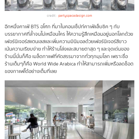
credit :
partyspacedesign.com
อีกหนึ่งคาเฟ่ BTS อโศก ที่มาในคอนเซ็ปท์คาเฟ่แล็บชิค ๆ กับ
บรรยากาศที่ล้ำจนไม่เหมือนใคร ให้ความรู้สึกเหมือนอยู่นอกโลกด้วย
เฟอร์นิเจอร์สแตนเลสและเพิ่มความมินิมอลด้วยเฟอร์นิเจอร์สีขาว
เน้นความเรียบง่าย ทำให้ร้านโล่งและสบายตาสุด ๆ และจุดเด่นของ
ร้านนี้นั่นก็คือ เมล็ดกาแฟที่คัดสรรมาจากทั่วทุกมุมโลก เพราะชื่อ
ร้านเต็มๆก็คือ World Wide Arabica ทำให้สามารถเพิ่มหรือลดช็อต
ของกาแฟได้อย่างเต็มที่เลย