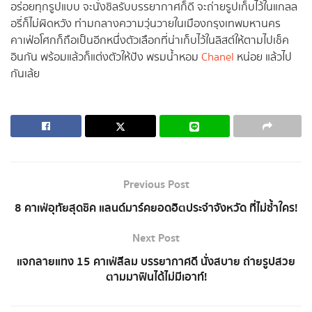
อร่อยทุกรูปแบบ จะนั่งชิลรับบรรยากาศก็ดี จะถ่ายรูปเก็บไว้ในแกลล
อรี่ก็ไม่ผิดหวัง ท่ามกลางความวุ่นวายในเมืองกรุงเทพมหานคร
คาเฟ่อโศกก็ถือเป็นอีกหนึ่งตัวเลือกที่น่าเก็บไว้ในลิสต์ให้ตามไปเช็ค
อินกัน พร้อมแล้วก็แต่งตัวให้ปัง พรมน้ำหอม
Chanel
หน่อย แล้วไป
กันเล้ย
Previous Post
8 คาเฟ่อุทัยสุดชิค แลนด์มาร์คยอดฮิตประจำจังหวัด ที่ไม่ซ้ำใคร!
Next Post
แจกลายแทง 15 คาเฟ่สีลม บรรยากาศดี นั่งสบาย ถ่ายรูปสวย
ตามมาฟินได้ไม่มีเอาท์!