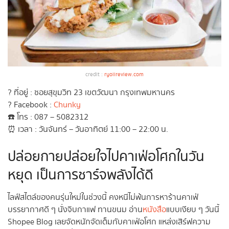
credit :
ryoiireview.com
? ที่อยู่ : ซอยสุขุมวิท 23 เขตวัฒนา กรุงเทพมหานคร
? Facebook :
Chunky
☎️ โทร : 087 – 5082312
⏰ เวลา : วันจันทร์ – วันอาทิตย์ 11:00 – 22:00 น.
ปล่อยกายปล่อยใจไปคาเฟ่อโศกในวัน
หยุด เป็นการชาร์จพลังได้ดี
ไลฟ์สไตล์ของคนรุ่นใหม่ในช่วงนี้ คงหนีไม่พ้นการหาร้านคาเฟ่
บรรยากาศดี ๆ นั่งจิบกาแฟ ทานขนม อ่าน
หนังสือ
แบบเงียบ ๆ วันนี้
Shopee Blog เลยจัดหนักจัดเต็มกับคาเฟ่อโศก แหล่งเสิร์ฟความ