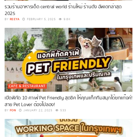
รวมร้านอาหารเด็ด central world ร้านใหม่ ร้านดัง อัพเดทล่าสุด
2025
REEYA
BY
FEBRUARY 5, 2025
9.6K
CAFE & RESTAURANT
เปิดพิกัด 10 คาเฟ่ Pet Friendly สุดชิค ให้คุณแท็กทีมสนุกได้ยกแก๊งค์!
สาย Pet Lover ต้องไปลอง!
FON
BY
JANUARY 22, 2025
533