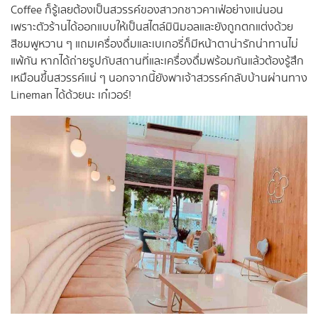
Coffee ก็รู้เลยต้องเป็นสวรรค์ของสาวกชาวคาเฟ่อย่างแน่นอน
เพราะตัวร้านได้ออกแบบให้เป็นสไตล์มินิมอลและยังถูกตกแต่งด้วย
สีชมพูหวาน ๆ แถมเครื่องดื่มและเบเกอรี่ก็มีหน้าตาน่ารักน่าทานไม่
แพ้กัน หากได้ถ่ายรูปกับสถานที่และเครื่องดื่มพร้อมกันแล้วต้องรู้สึก
เหมือนขึ้นสวรรค์แน่ ๆ นอกจากนี้ยังพาเจ้าสวรรค์กลับบ้านผ่านทาง
Lineman ได้ด้วยนะ เก๋เวอร์!