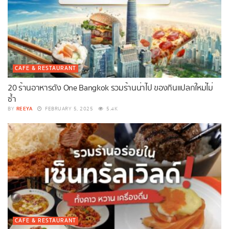
CAFE & RESTAURANT
20 ร้านอาหารดัง One Bangkok รวมร้านน่าไป ของกินแปลกใหม่ไม่
ซ้ำ
REEYA
BY
FEBRUARY 5, 2025
5.4K
CAFE & RESTAURANT