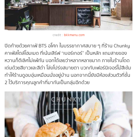
credit :
bkkmenu.com
ปิดท้ายด้วยคาเฟ่ BTS อโศก ในบรรยากาศสบาย ๆ ที่ร้าน Chunky
คาเฟ่สไตล์โฮมเมด ที่เน้นเสิร์ฟ “เบอร์เกอร์” เป็นหลัก แถมสายของ
หวานก็ดีเลิศไม่แพ้กัน บอกได้เลยว่าหลากหลายมาก ภายในร้านโดด
เด่นด้วยสีขาวและสีดำ โล่งโปร่งสบายตา บวกกับเฟอร์นิเจอร์ไม้สีเข้ม
ทำให้ร้านดูอบอุ่นเหมือนนั่งอยู่บ้าน นอกจากนี้ยังมีห้องส่วนตัวที่ชั้น
2 ไว้บริการคุณลูกค้าที่มากันเป็นกลุ่มอีกด้วย