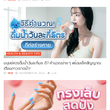
NOINA
BY
JUNE 5, 2025
3.2K
HEALTH & BEAUTY TIPS
มนุษย์ควรดื่มน้ำวันละกี่มล. ดี? คำนวณง่าย ๆ พร้อมเช็คสัญญาณ
เตือนภาวะขาดน้ำ!
MIW
BY
NOVEMBER 26, 2024
1.4K