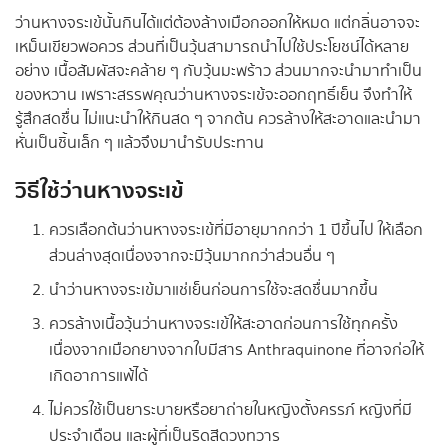
ว่านหางจระเข้นั้นกินได้แต่ต้องล้างเมือกออกให้หมด แต่กลิ่นอาจจะ
เหม็นเขียวพอควร ส่วนที่เป็นวุ้นสามารถนำไปใช้ประโยชน์ได้หลาย
อย่าง เนื้อสัมผัสจะคล้าย ๆ กับวุ้นมะพร้าว ส่วนมากจะนำมาทำเป็น
ของหวาน เพราะสรรพคุณว่านหางจระเข้จะออกฤทธิ์เย็น จึงทำให้
รู้สึกสดชื่น ไม่แนะนำให้กินสด ๆ จากต้น ควรล้างให้สะอาดและนำมา
หั่นเป็นชิ้นเล็ก ๆ แล้วจึงมานำรับประทาน
วิธีใช้ว่านหางจระเข้
ควรเลือกต้นว่านหางจระเข้ที่มีอายุมากกว่า 1 ปีขึ้นไป ให้เลือก
ส่วนล่างสุดเนื่องจากจะมีวุ้นมากกว่าส่วนอื่น ๆ
นำว่านหางจระเข้มาแช่เย็นก่อนการใช้จะสดชื่นมากขึ้น
ควรล้างเนื้อวุ้นว่านหางจระเข้ให้สะอาดก่อนการใช้ทุกครั้ง
เนื่องจากเมือกยางจากใบมีสาร Anthraquinone ที่อาจก่อให้
เกิดอาการแพ้ได้
ไม่ควรใช้เป็นยาระบายหรือยาถ่ายในหญิงตั้งครรภ์ หญิงที่มี
ประจำเดือน และผู้ที่เป็นริดสีดวงทวาร