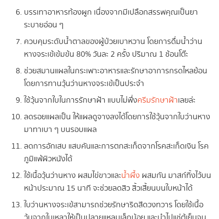
บรรเทาอาหารท้องผูก เนื่องจากมีเปลือกสรรพคุณเป็นยา
ระบายอ่อน ๆ
ควบคุมระดับน้ำตาลของผู้ป่วยเบาหวาน โดยการดื่มน้ำว่าน
หางจระเข้เข้มข้น 80% วันละ 2 ครั้ง ปริมาณ 1 ช้อนโต๊ะ
ช่วยสมานแผลในกระเพาะอาหารและรักษาอาการกรดไหลย้อน
โดยการทานวุ้นว่านหางจระเข้เป็นประจำ
ใช้วุ้นจากใบในการรักษาฝ้า แบบไม่พึ่ง
ครีมรักษาฝ้า
เลยล่ะ
ลดรอยแผลเป็น ให้แผลดูจางลงได้โดยการใช้วุ้นจากใบว่านหาง
มาทาเบา ๆ บนรอบแผล
ลดการอักเสบ แสบคันและการตกสะเก็ดจากโรคสะเก็ดเงิน โรค
ภูมิแพ้ผิวหนังได้
ใช้เนื้อวุ้นว่านหาง ผสมไข่ขาวและ
น้ำผึ้ง
ผสมกัน มาสก์ทิ้งไว้บน
หน้าประมาณ 15 นาที จะช่วยลดสิว สิ้วเสี้ยนบนใบหน้าได้
ใบว่านหางจระเข้สามารถช่วยรักษาริดสีดวงทวาร โดยใช้เนื้อ
วุ้นจากใบเหลาให้เป็นปลายแหลมเล็กน้อย และนำไปแช่ตู้เย็นจน