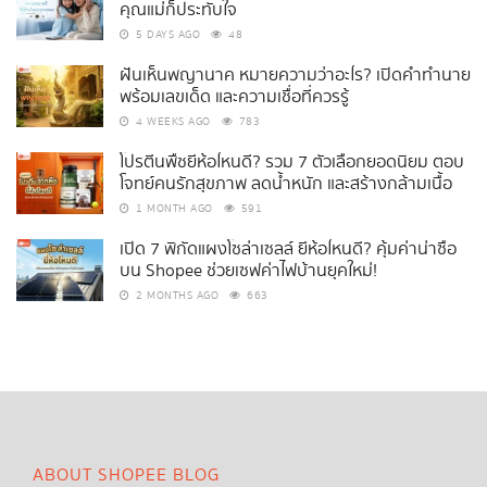
คุณแม่ก็ประทับใจ
5 DAYS AGO
48
ฝันเห็นพญานาค หมายความว่าอะไร? เปิดคำทำนาย
พร้อมเลขเด็ด และความเชื่อที่ควรรู้
4 WEEKS AGO
783
โปรตีนพืชยี่ห้อไหนดี? รวม 7 ตัวเลือกยอดนิยม ตอบ
โจทย์คนรักสุขภาพ ลดน้ำหนัก และสร้างกล้ามเนื้อ
1 MONTH AGO
591
เปิด 7 พิกัดแผงโซล่าเซลล์ ยี่ห้อไหนดี? คุ้มค่าน่าซื้อ
บน Shopee ช่วยเซฟค่าไฟบ้านยุคใหม่!
2 MONTHS AGO
663
ABOUT SHOPEE BLOG