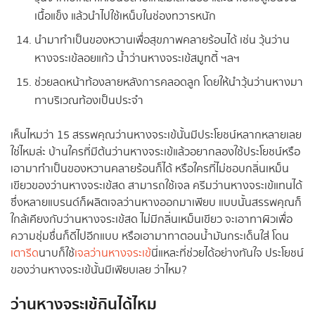
เนื้อแข็ง แล้วนำไปใช้เหน็บในช่องทวารหนัก
นำมาทำเป็นของหวานเพื่อสุขภาพคลายร้อนได้ เช่น วุ้นว่าน
หางจระเข้ลอยแก้ว น้ำว่านหางจระเข้สมูทตี้ ฯลฯ
ช่วยลดหน้าท้องลายหลังการคลอดลูก โดยให้นำวุ้นว่านหางมา
ทาบริเวณท้องเป็นประจำ
เห็นไหมว่า 15 สรรพคุณว่านหางจระเข้นั้นมีประโยชน์หลากหลายเลย
ใช่ไหมล่ะ บ้านใครที่มีต้นว่านหางจระเข้แล้วอยากลองใช้ประโยชน์หรือ
เอามาทำเป็นของหวานคลายร้อนก็ได้ หรือใครที่ไม่ชอบกลิ่นเหม็น
เขียวของว่านหางจระเข้สด สามารถใช้เจล ครีมว่านหางจระเข้แทนได้
ซึ่งหลายแบรนด์ก็ผลิตเจลว่านหางออกมาเพียบ แบบนั้นสรรพคุณก็
ใกล้เคียงกับว่านหางจระเข้สด ไม่มีกลิ่นเหม็นเขียว จะเอาทาผิวเพื่อ
ความชุ่มชื่นก็ดีไปอีกแบบ หรือเอามาทาตอนน้ำมันกระเด็นใส่ โดน
เตารีด
นาบก็ใช้
เจลว่านหางจระเข้
นี่แหละที่ช่วยได้อย่างทันใจ ประโยชน์
ของว่านหางจระเข้นั้นมีเพียบเลย ว่าไหม?
ว่านหางจระเข้กินได้ไหม