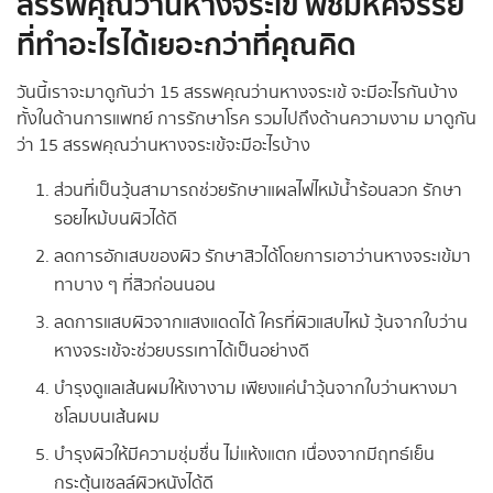
สรรพคุณว่านหางจระเข้
พืชมหัศจรรย์
ที่ทำอะไรได้เยอะกว่าที่คุณคิด
วันนี้เราจะมาดูกันว่า 15 สรรพคุณว่านหางจระเข้ จะมีอะไรกันบ้าง
ทั้งในด้านการแพทย์ การรักษาโรค รวมไปถึงด้านความงาม มาดูกัน
ว่า 15 สรรพคุณว่านหางจระเข้จะมีอะไรบ้าง
ส่วนที่เป็นวุ้นสามารถช่วยรักษาแผลไฟไหม้น้ำร้อนลวก รักษา
รอยไหม้บนผิวได้ดี
ลดการอักเสบของผิว รักษาสิวได้โดยการเอาว่านหางจระเข้มา
ทาบาง ๆ ที่สิวก่อนนอน
ลดการแสบผิวจากแสงแดดได้ ใครที่ผิวแสบไหม้ วุ้นจากใบว่าน
หางจระเข้จะช่วยบรรเทาได้เป็นอย่างดี
บำรุงดูแลเส้นผมให้เงางาม เพียงแค่นำวุ้นจากใบว่านหางมา
ชโลมบนเส้นผม
บำรุงผิวให้มีความชุ่มชื่น ไม่แห้งแตก เนื่องจากมีฤทธ์เย็น
กระตุ้นเซลล์ผิวหนังได้ดี