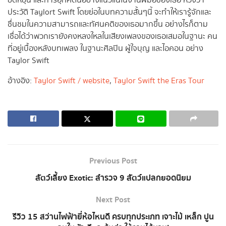
ยืดหยุ่น และการอุทิศตนอย่างแน่วแน่ในงานฝีมือของเธอ หวังว่า
ประวัติ Taylort Swift โดยย่อในบทความสั้นๆนี้ จะทำให้เรารู้จักและ
ชื่นชมในความสามารถและทัศนคติของเธอมากขึ้น อย่างไรก็ตาม
เชื่อได้ว่าพวกเรายังคงหลงใหลในเสียงเพลงของเธอเสมอในฐานะ คน
ที่อยู่เบื้องหลังบทเพลง ในฐานะศิลปิน ผู้ใจบุญ และไอคอน อย่าง
Taylor Swift
อ้างอิง:
Taylor Swif
t
/ website
,
Taylor Swift the Eras Tour
Previous Post
สัตว์เลี้ยง Exotic: สำรวจ 9 สัตว์แปลกยอดนิยม
Next Post
รีวิว 15 สว่านไฟฟ้ายี่ห้อไหนดี ครบทุกประเภท เจาะไม้ เหล็ก ปูน