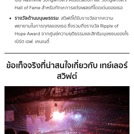
เช่น Nashville Songwriters Association และ Songwriters
Hall of Fame สำหรับทักษะการแต่งเพลงที่โดดเด่นของเธอ
รางวัลด้านมนุษยธรรม
: สวิฟต์ได้รับรางวัลจากความ
พยายามในการกุศลของเธอ ซึ่งรวมถึงรางวัล Ripple of
Hope Award จากศูนย์ความยุติธรรมและสิทธิมนุษยชนของโร
เบิร์ต เอฟ. เคนเนดี้
ข้อเท็จจริงที่น่าสนใจเกี่ยวกับ เทย์เลอร์
สวิฟต์