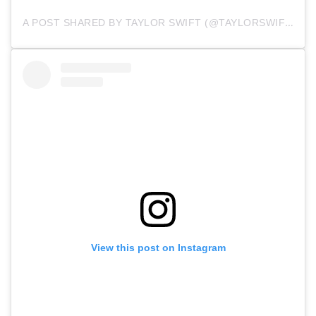
A
POST SHARED BY TAYLOR SWIFT (@TAYLORSWIFT)
View this post on Instagram