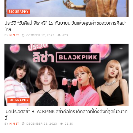
BIOGRAPHY
ประวัติ “วันศิลป์ พีระศรี” 15 กันยายน วันแห่งคุณค่าของวงการศิลปะ
ไทย
NIN ST
BY
OCTOBER 12, 2023
423
BIOGRAPHY
เปิดประวัติลิซ่า BLACKPINK ลิซ่าคือใคร เด็กสาวที่โด่งดังที่สุดในวินาที
นี้
NIN ST
BY
DECEMBER 26, 2023
21.3K