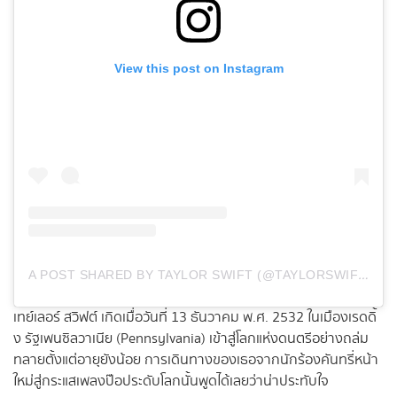
View this post on Instagram
A
POST SHARED BY TAYLOR SWIFT (@TAYLORSWIFT)
เทย์เลอร์ สวิฟต์ เกิดเมื่อวันที่ 13 ธันวาคม พ.ศ. 2532 ในเมืองเรดดิ้
ง รัฐเพนซิลวาเนีย (Pennsylvania) เข้าสู่โลกแห่งดนตรีอย่างถล่ม
ทลายตั้งแต่อายุยังน้อย การเดินทางของเธอจากนักร้องคันทรี่หน้า
ใหม่สู่กระแสเพลงป๊อประดับโลกนั้นพูดได้เลยว่าน่าประทับใจ