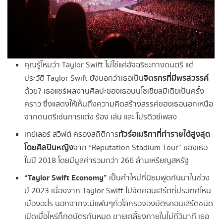
คุณรู้ไหมว่า Taylor Swift ไม่ใช่แค่อัจฉริยะทางดนตรี แต่
จิตรกรที่มีพรสวรรค์
ประวัติ Taylor Swift ยังบอกว่าเธอเป็น
ด้วย? เธอแชร์ผลงานศิลปะของเธอบนโซเชียลมีเดียเป็นครั้ง
คราว ซึ่งแสดงให้เห็นถึงความคิดสร้างสรรค์ของเธอนอกเหนือ
จากดนตรีเช่นการแต่ง ร้อง เล่น และ โปรดิวซ์เพลง
ทัวร์อเมริกาที่ทำรายได้สูงสุด
เทย์เลอร์ สวิฟต์ ครองสถิติการ
โดยศิลปินหญิง
จาก “Reputation Stadium Tour” ของเธอ
ในปี 2018 โดยมีมูลค่ารวมกว่า 266 ล้านเหรียญสหรัฐ
“Taylor Swift Economy”
เป็นคำใหม่ที่นิยมพูดกันมาในช่วง
ปี 2023 เนื่องจาก Taylor Swift ไปจัดคอนเสิร์ตที่ประเทศไหน
เมืองอะไร นอกจากจะมีแฟนๆทั่วโลกรอจองบัตรคอนเสิร์ตชนิด
เปิดเมื่อไหร่ก็กดบัตรกันหมด ขายเกลี้ยงภายในไม่กี่วินาที เธอ