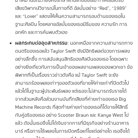
มาใหม่ ในขณะที่ยังคงรักษาแก่นแท้ของเธอ ทำให้เธอได้รับ
เสียงวิพากษ์วิจารณ์ในทางที่ดี อัลบั้มอย่าง “Red”, “1989”
และ “Lover” แสดงให้เห็นความสามารถรอบด้านของเธอใน
ฐานะศิลปิน โดยหลายอัลบั้มของเธอมีธีมของ ความรัก การ
อกหัก และการค้นพบตัวเอง
ผลกระทบต่ออุตสาหกรรม
: นอกเหนือจากความสามารถทาง
ดนตรีของเธอแล้ว Taylor Swift ยังมีอิทธิพลต่อวงการเพลง
อย่างลึกซึ้ง การสนับสนุนสิทธิของศิลปินของเธอ โดยเฉพาะ
อย่างยิ่งเกี่ยวกับการเป็นเจ้าของผลงานเพลงของพวกเขา ข้อ
พิพาทที่เป็นเรื่องราวข่าวดังคือ แม้ Taylor Swift จะยัง
สามารถร้องเพลงเก่าๆของตัวเองที่ขายให้ค่ายเก่าที่ปิดตัวไป
แล้วได้ในฐานะผู้ประพันธ์เพลง แต่เธอจะไม่สามารถรับรายได้
จากส่วนหลังคือส่วนงานบันทึกเสียงที่ค่ายเก่าของเธอ Big
Machine Records ที่สุดท้ายค่ายเก่าของเธอก็ได้ขายให้สิทธิ์
กับคู่อริของเธอ อย่าง Scooter Braun และ Kanye West ไป
แล้ว ดังนั้นเธอจึงไม่ได้เงินจากการที่มีธุรกิจอย่างร้านอาหาร
บาร์ หรือการใช้เพลงในการเปิดหรือแก้ไขแต่อย่างใด เธอจึงได้