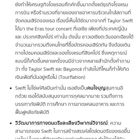
ยังทำให้เศรษฐกิจโดยรอบคึกคักขึ้นมากตั้งแต่ธุรกิจโรงแรม
การบิน หรือร้านรวงที่ขายของขายอาหารบริเวณใกล้สถานที่
จัดคอนเสิร์ตจองเธอ เรื่องนี้เห็นได้ชัดมากจากที่ Taylor Swift
ได้มา the Eras tour concert ที่เอเชีย เพียงที่ประเทศญี่ปุ่น
และ ประเทศสิงคโปร์ เท่านั้น ดังนั้น ชาวเอเชียตะวันออกเฉียงใต้
จำนวนมากรวมถึงคนไทยที่่ซื้อบัตรคอนเสิร์ตทัน จึงต้องเดิน
ทางไปชมคอนเสิร์ตและจองโรงแรมที่สิงคโปร์ ซึ่งเหตุการณ์
แบบนี้ก็เกิดขึ้นหลายครั้งจนมีข่าวจากหลายสำนักตั้งคำถาม
ว่า ทั้ง Taylor Swift และ Beyoncé กำลังไปที่ไหนก็ทำให้เกิด
เงินเฟ้อที่นั่นอยู่หรือไม่ (Tourflation)
คนใจบุญ
Swift ไม่ใช่แค่ศิลปินเท่านั้น เธอยังเป็น
สุนทานอี
กด้วย เธอได้สนับสนุนงานการกุศลมากมาย รวมถึงการ
บรรเทาภัยพิบัติ การศึกษา การขาดแคลนอาหาร และการ
ฟื้นฟูหลังภัยพิบัติ
วิวัฒนาการทางดนตรีและเสียงวิพากษ์วิจารณ์
: ความ
สามารถของ Swift ในการสร้างสรรค์สไตล์ดนตรีของเธอขึ้น