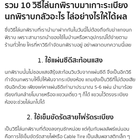
รวม 10 วิธีไล่นกพิราบมาเกาะระเบียง
นกพิราบกลัวอะไร ไล่อย่างไรให้ได้ผล
ซึ่งวิธีไล่นกพิราบที่เรานำมาฝากกันในวันนี้ไม่ต้องถึงกับฆ่าแกงนก
พิราบ เพราะสามารถนำของใช้ในบ้านหรือหาอุปกรณ์ได้ง่ายตาม
ร้านทั่วไทย ใครที่หาวิธีกําจัดนกพิราบอยู่ อย่าพลาดบทความนี้เลย
ใช้แผ่นซีดีสะท้อนแสง
1.
นกพิราบนั้นไม่ชอบแสงสีรุ้งสะท้อนวิบวับจากแผ่นซีดี จึงเป็นอีกวิธี
กำจัดนกพราบให้ไปให้พ้นจากระเบียงห้อง แถมยังเป็นวิธีที่ไม่ต้องเสีย
เงินอีกด้วย เพียงแค่หาแผ่นซีดีเก่ามาประมาณ 5-6 แผ่น นำมาร้อย
เรียงกันคล้ายโมบายหรือจะแขวนเดี่ยว ๆ ก็ได้ แขวนไว้ตรงระเบียง
ห้องจะช่วยไล่นกไปได้
ใช้เข็มขัดรัดสายไฟรัดระเบียง
2.
เป็นวิธีไล่นกพิราบที่ต้องลงทุนซักหน่อย แต่คุ้มกับผลลัพธ์แน่นอน
คือการใช้เข็มขัดรัดสายไฟหรือ Cable Tire เป็นเส้นพลาสติกเล็ก ๆ