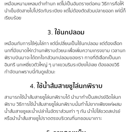
เหมือนหนามแหลมตำเท้านก แต่ไม่เป็นอันตรายต่อคน วิธีการคือให้
นำเข็มขัดสายไปไปรัดกับระเบียง แต่ไม่ต้องตัดส่วนปลายออก แค่นี้ก็
เรียบร้อย
ใช้นกปลอม
3.
เหมือนกับการใช้หุ่นไล่กา แต่นี่เปลี่ยนเป็นใช้นกปลอม แต่ต้องเลือก
นกที่มีขนาดให่กว่านกพิราบด้วยนะเพื่อเพิ่มความเกรงขาม เวลานก
พิราบบินมาจะได้ตกใจกลัวนกปลอมของเรา ทางที่ดีเลือกเป็นนก
อินทรี นกเหยี่ยวตัวใหญ่ ๆ มาแขวนริมระเบียงไปเลย ต้องลองวิธี
กำจัดนกพราบนี้กันดูแล้วนะ
ใช้น้ำส้มสายชูไล่นกพิราบ
4.
สามารถใช้น้ำส้มสายชูไล่นกพิราบได้ นำมาทำเป็นสเปรย์ฉีดไล่นก
พิราบ วิธีการใช้น้ำส้มสายชูไล่นกพิราบนั้นทำไม่ยากเพียงแค่ผสม
น้ำส้มสายชูและน้ำเปล่าในอัตราส่วนเท่า ๆ กัน นำไปใส่ขวดสเปรย์
หรือนำน้ำส้มสายชูไปราดตรงบริเวณที่นกชอบมาเกาะ