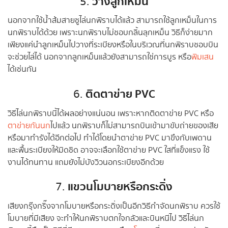
วางลูกเหม็น
5.
นอกจากใช้น้ำส้มสายชูไล่นกพิราบได้แล้ว สามารถใช้ลูกเหม็นในการ
นกพิราบได้ด้วย เพราะนกพิราบไม่ชอบกลิ้นลุกเหม็น วิธีก็ง่ายมาก
เพียงแค่นำลูกเหม็นไปวางที่ระเบียงหรือในบริเวณที่นกพิราบชอบบิน
จะช่วยไล่ได้ นอกจากลูกเหม็นแล้วยังสามารถใช่การบูร หรือ
พิมเสน
ได้เช่นกัน
ติดตาข่าย PVC
6.
วิธีไล่นกพิราบนี้ได้ผลอย่างแน่นอน เพราะหากติดตาข่าย PVC หรือ
ตาข่ายกันนก
ไปแล้ว นกพิราบก็ไม่สามารถบินเข้ามาขับถ่ายของเสีย
หรือมาทำรังได้อีกต่อไป ทำได้โดยนำตาข่าย PVC มาขึงกับเพดาน
และพื้นระเบียงให้มิดชิด อาจจะเลือกใช้ตาข่าย PVC ใสที่แข็งแรง ใช้
งานได้ทนทาน แถมยังไม่บังวิวนอกระเบียงอีกด้วย
แขวนโมบายหรือกระดิ่ง
7.
เสียงกรุ๊งกริ๊งจากโมบายหรือกระดิ่งเป็นอีกวิธีกําจัดนกพิราบ ควรใช้
โมบายที่มีเสียง จะทำให้นกพิราบตกใจกลัวและบินหนีไป วิธีไล่นก