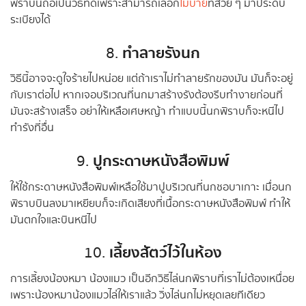
พิราบนี้ถือเป็นวิธีที่ดีเพราะสามารถเลือก
โมบาย
ที่สวย ๆ มาประดับ
ระเบียงได้
ทำลายรังนก
8.
วิธีนี้อาจจะดูใจร้ายไปหน่อย แต่ถ้าเราไม่ทำลายรักของมัน มันก็จะอยู่
กับเราต่อไป หากเจอบริเวณที่นกมาสร้างรังต้องรีบทำงายก่อนที่
มันจะสร้างเสร็จ อย่าให้เหลือเศษหญ้า ทำแบบนี้นกพิราบก็จะหนีไป
ทำรังที่อื่น
ปูกระดาษหนังสือพิมพ์
9.
ให้ใช้กระดาษหนังสือพิมพ์เหลือใช้มาปูบริเวณที่นกชอบาเกาะ เมื่อนก
พิราบบินลงมาเหยียบก็จะเกิดเสียงที่เนื้อกระดาษหนังสือพิมพ์ ทำให้
มันตกใจและบินหนีไป
เลี้ยงสัตว์ไว้ในห้อง
10.
การเลี้ยงน้องหมา น้องแมว เป็นอีกวิธีไล่นกพิราบที่เราไม่ต้องเหนื่อย
เพราะน้องหมาน้องแมวไล่ให้เราแล้ว วิ่งไล่นกไม่หยุดเลยทีเดียว